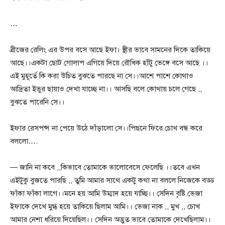
…
ব্রীজের রেলিং এর উপর বসে আছে ইফা। স্থীর ভাবে সামনের দিকে তাকিয়ে
আছে।।একটা ছোট গোলাপ এগিয়ে দিয়ে রৌধিক হাঁটু ভেঙ্গে বসে আছে ।।
এই মুহূর্তে কি করা উচিত বুঝতে পারছে না সে।।আশে পাশে কোথাও
আদ্রিতা ইভুর ছায়াও দেখা যাচ্ছে না।। আসছি বলে কোথায় চলে গেছে ,,
বুঝতে পারেনি সে।।
ইফার রেসপন্স না পেয়ে উঠে দাঁড়ালো সে।।পিছনে ফিরে চোখ বন্ধ করে
বললো….
— জানি না কবে ,,কিভাবে তোমাকে ভালোবেসে ফেলেছি ।।তবে এখন
এইটুকু বুজতে পারছি ,, তুমি আমার সাথে একটু কথা না বললে নিজেকে বড্ড
ফাঁকা ফাঁকা লাগে।।মনে হয় আমি উম্মাদ হয়ে যাচ্ছি।। সেদিন বৃষ্টি ভেজা
ইফাকে দেখে মুগ্ধ হয়ে তাকিয়ে ছিলাম আমি।। ভেজা নাক ,, মুখ ,, চোখ
আমার নেশা ধরিয়ে দিয়েছিল।। সেদিন অদ্ভুত ভাবে তোমাকে দেখেছিলাম।।