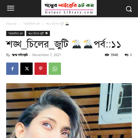
Home
"ধারাবাহিক গল্প
শঙ্খ চিলের জুটি
"ধারাবাহিক গল্প
শঙ্খ চিলের জুটি
শঙ্খ_চিলের_জুটি
পর্ব::১১
By
গল্পের লাইব্রেরি
-
November 7, 2021
3948
0