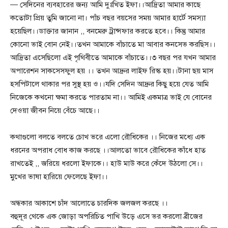
— সেদিনের ব্যবহারের জন্য আমি দুঃখিত ইফা।।আদ্রিতা আমার কাছে
কতোটা প্রিয় তুমি জানো না। পাঁচ বছর বয়সের সময় আমার হার্টে সমস্যা
হয়েছিল।।ডাক্তার জানান ,, বনমেরু ট্রান্সফার করতে হবে।। কিন্তু আমার
কোনো ভাই বোন নেই।।তখন আমাকে বাঁচাতে মা আবার কনসেভ করছিস।।
আদ্রিতা এসেছিলো এই পৃথিবীতে আমাকে বাঁচাতে।।৩ বছর পর যখন আমার
অপারেশন সাকসেসফুল হয় ।। তখন আদ্রুর লাইফ রিস্ক হয়।।টানা ছয় মাস
হসপিটালে থাকার পর সুস্থ হয় ও।।যদি সেদিন আদ্রুর কিছু হয়ে যেত আমি
নিজেকে কখনো ক্ষমা করতে পারতাম না।। আমিই একমাত্র ভাই যে বোনের
দেওয়া জীবন নিয়ে বেঁচে আছে।।
কথাগুলো বলতে বলতে চোখ ভরে এলো রৌধিকের ।। নিজের মধ্যে এক
ধরনের অপরাধ বোধ কাজ করছে ।।আলতো ভাবে রৌধিকের কাঁধে হাত
রাখতেই ,, জরিয়ে ধরলো ইফাকে।। হাউ মাউ করে কেঁদে উঠলো সে।।
মুখের ভাষা হারিয়ে ফেলেছে ইফা।।
অন্ধকার আকাশে চাঁদ আলোতে চারদিক জলজল করছে ।।
বহুদূর থেকে এক জোড়া অপরিচিত পাখি উড়ে এসে ভর করলো ব্রীজের