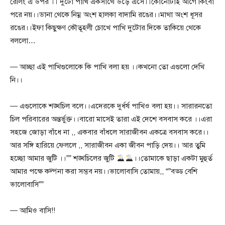
রেলিং এ উপর ।। দুটো পাখি একসাথে উড়ে এসে।।কোনোটাই আগে কিংবা
পরে নয়।।ডানা থেকে নিম্ন অংশ হালকা বাদামি রঙের।।মাথা অংশ ধূসর
রঙের।।ইফা কিছুক্ষণ কৌতূহলী চোখে পাখি দুটোর দিকে তাকিয়ে থেকে
বললো…
— আচ্ছা এই পাখিগুলোকে কি পাখি বলা হয় ।।কখনো‌ তো এগুলো দেখি
নি।।
— এগুলোকে শঙ্খচিল বলে।।এদেরকে দুর্ধর্ষ পাখিও বলা হয়।। সারারনতো
চিল পরিবারের অন্তর্ভুক্ত।।বারো মাসেই তারা এই দেশে বসবাস করে ।।এরা
সহজে জোড়া বাঁধে না ,, একবার বাঁধলে সারাজীবন একত্রে বসবাস করে।।
আর সঙ্গি হারিয়ে ফেললে ,, সারাজীবন একা জীবন পাড়ি দেয়।। আর তুমি
হচ্ছো আমার জুটি ।।”” শঙ্খচিলের জুটি
।।তোমাকে ছাড়া একটা মুহুর্ত
আমার পক্ষে কল্পনা করা সম্ভব নয়।।ভালোবাসি তোমায়,, “”বড্ড বেশি
ভালোবাসি””
— আমিও বাসি!!