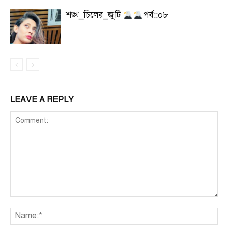
শঙ্খ_চিলের_জুটি
পর্ব::০৮
LEAVE A REPLY