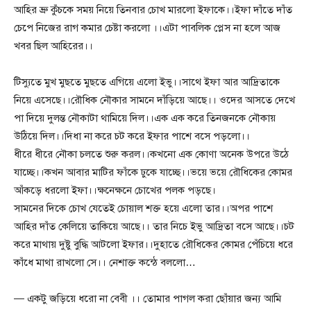
আহির ভ্রু কুঁচকে সময় নিয়ে তিনবার চোখ মারলো ইফাকে।।ইফা দাঁতে দাঁত
চেপে নিজের রাগ কমার চেষ্টা করলো ।।এটা পাবলিক প্লেস না হলে আজ
খবর ছিল আহিরের।।
টিস্যুতে মুখ মুছতে মুছতে এগিয়ে এলো ইভু।।সাথে ইফা আর আদ্রিতাকে
নিয়ে এসেছে।।রৌধিক নৌকার সামনে দাঁড়িয়ে আছে।। ওদের আসতে দেখে
পা দিয়ে দুলন্ত নৌকাটা থামিয়ে দিল।।এক এক করে তিনজনকে নৌকায়
উঠিয়ে দিল।।দিধা না করে চট করে ইফার পাশে বসে পড়লো।।
ধীরে ধীরে নৌকা চলতে শুরু করল।।কখনো এক কোণা অনেক উপরে উঠে
যাচ্ছে।।কখন আবার মাটির ফাঁকে ঢুকে যাচ্ছে।।ভয়ে ভয়ে রৌধিকের কোমর
আঁকড়ে ধরলো ইফা।।ক্ষনেক্ষনে চোখের পলক পড়ছে।
সামনের দিকে চোখ যেতেই চোয়াল শক্ত হয়ে এলো তার।।অপর পাশে
আহির দাঁত কেলিয়ে তাকিয়ে আছে।। তার নিচে ইভু আদ্রিতা বসে আছে।।চট
করে মাথায় দুষ্টু বুদ্ধি আটলো ইফার।।দুহাতে রৌধিকের কোমর পেঁচিয়ে ধরে
কাঁধে মাথা রাখলো সে।। নেশাক্ত কন্ঠে বললো…
— একটু জড়িয়ে ধরো না বেবী ।। তোমার পাগল করা ছোঁয়ার জন্য আমি