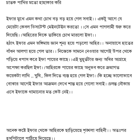
চাতক পাখির মতো হাহাকার করি
ইফার মুখে এমন কথা চোখ বড় বড় হয়ে গেল সবাই।। একটু আগে যে
মেয়েটা কেবল ডিসটেন্ট মেইনটেইন করতো ।।সে এমন পাগলামী শুরু করে
দিয়েছি।।আহিরের দিকে তাকিয়ে চোখ মারলো ইফা।।
হঠাৎ ইফার এমন ভঙ্গিমায় জ্ঞান শূন্য হয়ে পড়লো আহির।। অনায়াসে হাতের
বাঁধন আলগা হয়ে গেল তার।। নিজেকে সামনে নেওয়ার আগেই উপর থেকে
গড়িয়ে ধপাস করে ইফা পায়ের কাছে।।এই মুহূর্তটার জন্য অধির আগ্রহে
অপেক্ষা করছিল ইফা।।আহিরকে পায়ের কাছে অনুভব করে ক্রমাগত
কয়েকটা লাথি ,, ঘুষি,, কিল দিতে ব্যস্ত হয়ে গেল ইফা।।কি হচ্ছে ভালোভাবে
বোঝার আগেই ইফার আক্রমন দেখে শান্ত হয়ে গেলো সবাই।।চলন্ত নৌকায়
এসে ইফাকে থামানোর মত কেউ নেই।।
অনেক কষ্টে ইফার থেকে আহিরকে ছাড়িয়েছে শৃঙ্খলা বাহিনী।। অতঃপর
হসপিটালে পাঠিয়ে দিয়েছে।।