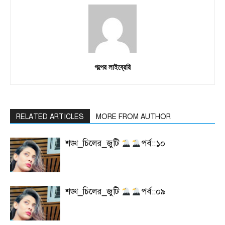
গল্পের লাইব্রেরি
RELATED ARTICLES
MORE FROM AUTHOR
শঙ্খ_চিলের_জুটি
পর্ব::১০
শঙ্খ_চিলের_জুটি
পর্ব::০৯