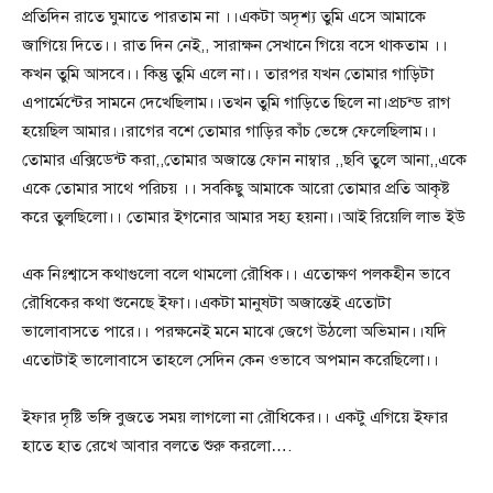
প্রতিদিন রাতে ঘুমাতে পারতাম না ।।একটা অদৃশ্য তুমি এসে আমাকে
জাগিয়ে দিতে।। রাত দিন নেই,, সারাক্ষন সেখানে গিয়ে বসে থাকতাম ।।
কখন তুমি আসবে।। কিন্তু তুমি এলে না।। তারপর যখন তোমার গাড়িটা
এপার্মেন্টের সামনে দেখেছিলাম।।তখন তুমি গাড়িতে ছিলে না।প্রচন্ড রাগ
হয়েছিল আমার।।রাগের বশে তোমার গাড়ির কাঁচ ভেঙ্গে ফেলেছিলাম।।
তোমার এক্সিডেন্ট করা,,তোমার অজান্তে ফোন নাম্বার ,,ছবি তুলে আনা,,একে
একে তোমার সাথে পরিচয় ।। সবকিছু আমাকে আরো তোমার প্রতি আকৃষ্ট
করে তুলছিলো।। তোমার ইগনোর আমার সহ্য হয়না।।আই রিয়েলি লাভ ইউ
এক নিঃশ্বাসে কথাগুলো বলে থামলো রৌধিক।। এতোক্ষণ পলকহীন ভাবে
রৌধিকের কথা শুনেছে ইফা।।একটা মানুষটা অজান্তেই এতোটা
ভালোবাসতে পারে।। পরক্ষনেই মনে মাঝে জেগে উঠলো অভিমান।।যদি
এতোটাই ভালোবাসে তাহলে সেদিন কেন ওভাবে অপমান করেছিলো।।
ইফার দৃষ্টি ভঙ্গি বুজতে সময় লাগলো না রৌধিকের।। একটু এগিয়ে ইফার
হাতে হাত রেখে আবার বলতে শুরু করলো….