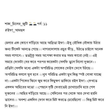
শঙ্খ_চিলের_জুটি
পর্ব::১১
#ইফা_আমহৃদ
মেলার এক কোণে দাঁড়িয়ে আছে আদ্রিতা ইফা।।ইভু রৌধিক নৌকায় উঠার
জন্য টিকেট আনতে গেছে।। নাগরদোলায় প্রচুর ভীড়,, উঠতে চাইলে অনেক
সময় লাগবে।। ততটুকু সময় অপেক্ষা করার মত সময় কারো নেই।। এই
সময়ে ফোনটা বের করে পরপর কয়েকটা সেলফি তুলে নিলো দুজনে।।
প্রতিটা সেলফি মধ্যে একটা অপরিচিত লোকের ফেইস ভেসে উঠছে।।
অপরিচিত বললে ভুল হবে ।।খুব পরিচিত একটা মুখ কিন্তু স্পষ্ট বোঝা যাচ্ছে
না।।একটা পিকের স্কিনে জুম করে কিছুক্ষণ তাকিয়ে রইল ইফা।।দেখতে
একদম আহিরের মতো ।।পেছনে দৃষ্টি ফেরাতেই চোখাচোখি হয়ে গেল
দুজনের ।।আহির দাঁড়িয়ে আছে।। সেদিনের পর থেকে আর দেখা হয়নি
তাদের।। অবশ্য একদিন ফোন করে মিট করতে চেয়েছিলো ।। কিন্তু মিট করে
নি ইফা।।