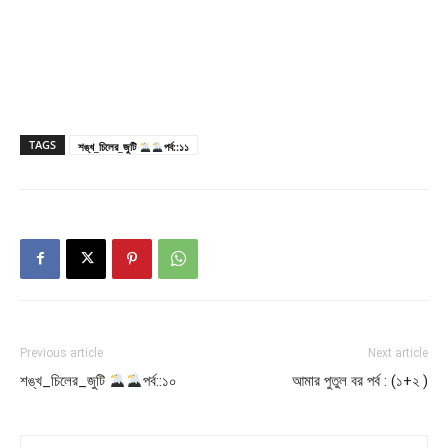
TAGS
শঙ্খ_চিলের_জুটি
পর্ব::১১
Previous article
Next article
শঙ্খ_চিলের_জুটি
পর্ব::১০
আমার পুতুল বর পর্ব : (১+২ )