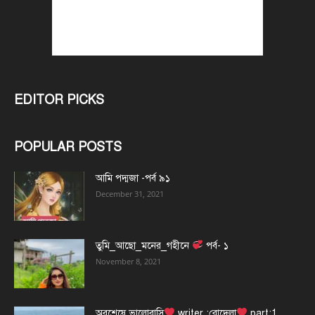
EDITOR PICKS
POPULAR POSTS
আমি পদ্মজা -পর্ব ৯১
December 31, 2021
তুমি_আছো_মনের_গহীনে
পর্ব- ১
November 8, 2021
অবশেষে ভালোবাসি
writer :রোদেলা
part:1