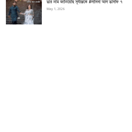
তার নাম জানিয়েছি সূর্যাস্তকে #লাবিবা আল তাসফি ৭
May 1, 2026