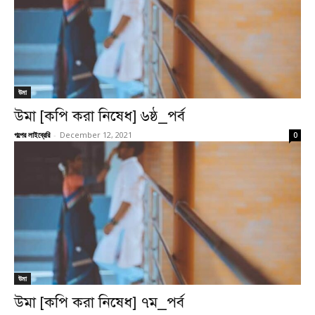
উমা
উমা [কপি করা নিষেধ] ৬ষ্ঠ_পর্ব
গল্পের লাইব্রেরি
-
December 12, 2021
0
উমা
উমা [কপি করা নিষেধ] ৭ম_পর্ব