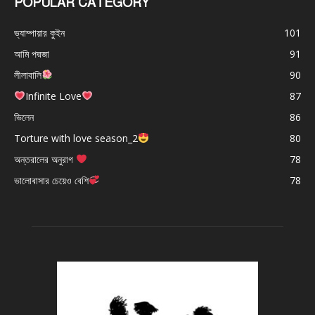
POPULAR CATEGORY
ভ্যাম্পায়ার কুইন
101
আমি পদ্মজা
91
লীলাবালি
90
Infinite Love
87
ভিলেন
86
Torture with love season_2
80
অন্তরালের অনুরাগ
78
ভালোবাসার চেয়েও বেশি
78