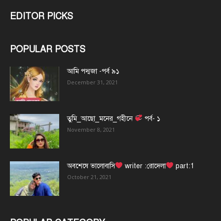
EDITOR PICKS
POPULAR POSTS
আমি পদ্মজা -পর্ব ৯১
December 31, 2021
তুমি_আছো_মনের_গহীনে
পর্ব- ১
November 8, 2021
অবশেষে ভালোবাসি
writer :রোদেলা
part:1
October 21, 2021