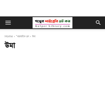
Home
"ধারাবাহিক গল্প
উমা
উমা