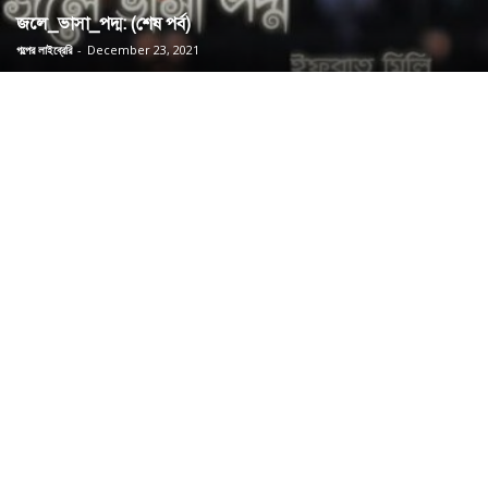
জলে_ভাসা_পদ্ম: (শেষ পর্ব)
গল্পের লাইব্রেরি
-
December 23, 2021