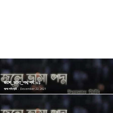
জলে_ভাসা_পদ্ম পর্ব: ০১
গল্পের লাইব্রেরি
-
December 22, 2021