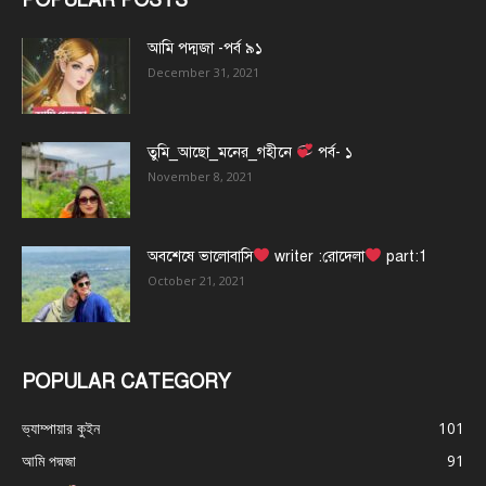
আমি পদ্মজা -পর্ব ৯১
December 31, 2021
তুমি_আছো_মনের_গহীনে
পর্ব- ১
November 8, 2021
অবশেষে ভালোবাসি
writer :রোদেলা
part:1
October 21, 2021
POPULAR CATEGORY
ভ্যাম্পায়ার কুইন
101
আমি পদ্মজা
91