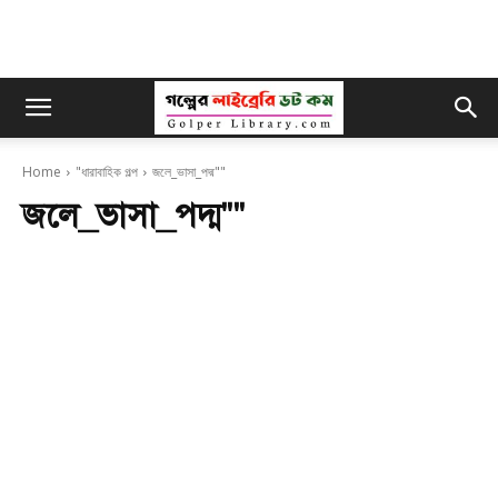
Home
"ধারাবাহিক গল্প
জলে_ভাসা_পদ্ম""
জলে_ভাসা_পদ্ম""