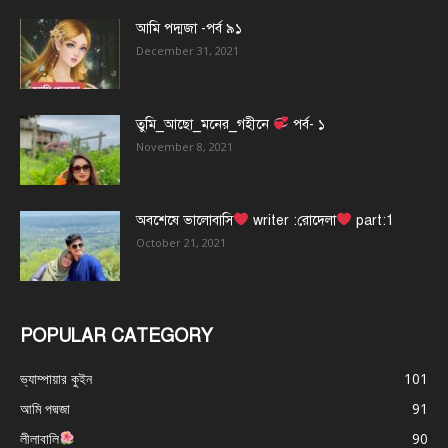
আমি পদ্মজা -পর্ব ৯১
December 31, 2021
তুমি_আছো_মনের_গহীনে
পর্ব- ১
November 8, 2021
অবশেষে ভালোবাসি
writer :রোদেলা
part:1
October 21, 2021
POPULAR CATEGORY
ভ্যাম্পায়ার কুইন
101
আমি পদ্মজা
91
লীলাবালি
90