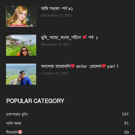
আমি পদ্মজা -পর্ব ৯১
December 31, 2021
তুমি_আছো_মনের_গহীনে
পর্ব- ১
November 8, 2021
অবশেষে ভালোবাসি
writer :রোদেলা
part:1
October 21, 2021
POPULAR CATEGORY
ভ্যাম্পায়ার কুইন
101
আমি পদ্মজা
91
লীলাবালি
90