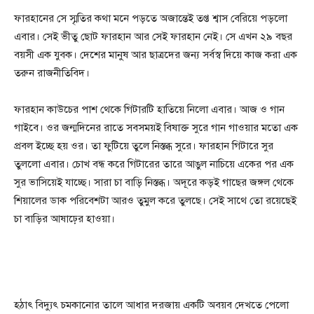
ফারহানের সে স্মৃতির কথা মনে পড়তে অজান্তেই তপ্ত শ্বাস বেরিয়ে পড়লো
এবার। সেই ভীতু ছোট ফারহান আর সেই ফারহান নেই। সে এখন ২৯ বছর
বয়সী এক যুবক। দেশের মানুষ আর ছাত্রদের জন্য সর্বস্ব দিয়ে কাজ করা এক
তরুন রাজনীতিবিদ।
ফারহান কাউচের পাশ থেকে গিটারটি হাতিয়ে নিলো এবার। আজ ও গান
গাইবে। ওর জন্মদিনের রাতে সবসময়ই বিষাক্ত সুরে গান গাওয়ার মতো এক
প্রবল ইচ্ছে হয় ওর। তা ফুটিয়ে তুলে নিস্তব্ধ সুরে। ফারহান গিটারে সুর
তুললো এবার। চোখ বন্ধ করে গিটারের তারে আঙুল নাচিয়ে একের পর এক
সুর ভাসিয়েই যাচ্ছে। সারা চা বাড়ি নিস্তব্ধ। অদূরে কড়ই গাছের জঙ্গল থেকে
শিয়ালের ডাক পরিবেশটা আরও তুমুল করে তুলছে। সেই সাথে তো রয়েছেই
চা বাড়ির আষাঢ়ের হাওয়া।
হঠাৎ বিদ্যুৎ চমকানোর তালে আধার দরজায় একটি অবয়ব দেখতে পেলো