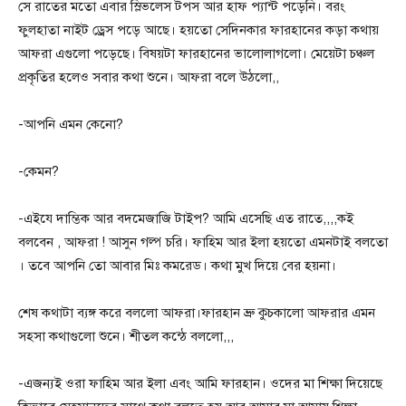
সে রাতের মতো এবার স্লিভলেস টপস আর হাফ প্যান্ট পড়েনি। বরং
ফুলহাতা নাইট ড্রেস পড়ে আছে। হয়তো সেদিনকার ফারহানের কড়া কথায়
আফরা এগুলো পড়েছে। বিষয়টা ফারহানের ভালোলাগলো। মেয়েটা চঞ্চল
প্রকৃতির হলেও সবার কথা শুনে। আফরা বলে উঠলো,,
-আপনি এমন কেনো?
-কেমন?
-এইযে দাম্ভিক আর বদমেজাজি টাইপ? আমি এসেছি এত রাতে,,,,কই
বলবেন , আফরা ! আসুন গল্প চরি। ফাহিম আর ইলা হয়তো এমনটাই বলতো
। তবে আপনি তো আবার মিঃ কমরেড। কথা মুখ দিয়ে বের হয়না।
শেষ কথাটা ব্যঙ্গ করে বললো আফরা।ফারহান ভ্রু কুচকালো আফরার এমন
সহসা কথাগুলো শুনে। শীতল কন্ঠে বললো,,,
-এজন্যই ওরা ফাহিম আর ইলা এবং আমি ফারহান। ওদের মা শিক্ষা দিয়েছে