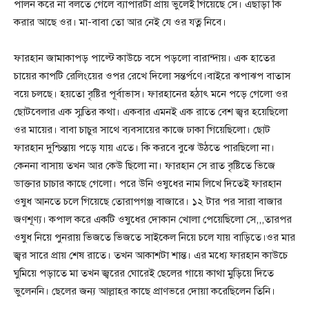
পালন করে না বলতে গেলে ব্যাপারটা প্রায় ভুলেই গিয়েছে সে। এছাড়া কি
করার আছে ওর। মা-বাবা তো আর নেই যে ওর যত্ন নিবে।
ফারহান জামাকাপড় পাল্টে কাউচে বসে পড়লো বারান্দায়। এক হাতের
চায়ের কাপটি রেলিংয়ের ওপর রেখে দিলো সন্তর্পণে।বাইরে ঝপাঝপ বাতাস
বয়ে চলছে। হয়তো বৃষ্টির পূর্বাভাস। ফারহানের হঠাৎ মনে পড়ে গেলো ওর
ছোটবেলার এক স্মৃতির কথা। একবার এমনই এক রাতে বেশ জ্বর হয়েছিলো
ওর মায়ের। বাবা চাচুর সাথে ব্যবসায়ের কাজে ঢাকা গিয়েছিলো। ছোট
ফারহান দুশ্চিন্তায় পড়ে যায় এতে। কি করবে বুঝে উঠতে পারছিলো না।
কেননা বাসায় তখন আর কেউ ছিলো না। ফারহান সে রাত বৃষ্টিতে ভিজে
ডাক্তার চাচার কাছে গেলো। পরে উনি ওষুধের নাম লিখে দিতেই ফারহান
ওষুধ আনতে চলে গিয়েছে তোরাপগঞ্জ বাজারে। ১২ টার পর সারা বাজার
জণশূণ্য। কপাল করে একটি ওষুধের দোকান খোলা পেয়েছিলো সে,,,তারপর
ওষুধ নিয়ে পুনরায় ভিজতে ভিজতে সাইকেল নিয়ে চলে যায় বাড়িতে।ওর মার
জ্বর সারে প্রায় শেষ রাতে। তখন আকাশটা শান্ত। এর মধ্যে ফারহান কাউচে
ঘুমিয়ে পড়াতে মা তখন জ্বরের ঘোরেই ছেলের গায়ে কাথা মুড়িয়ে দিতে
ভুলেননি। ছেলের জন্য আল্লাহর কাছে প্রাণভরে দোয়া করেছিলেন তিনি।