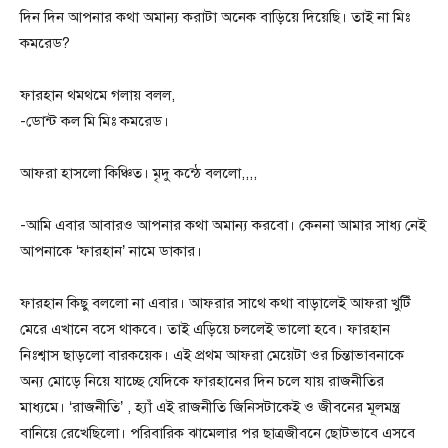
দিন দিন আপনার কথা অমান্য করাটা অনেক বাড়িয়ে দিয়েছি। তাই না মিঃ
কমরেড?
ফারহান থমথমে গলায় বলল,
-ডোন্ট কল মি মিঃ কমরেড।
আফরা হাসলো কিঞ্চিত। মৃদু কন্ঠে বললো,,,,
-আমি এবার আবারও আপনার কথা অমান্য করবো। কেননা আমার সাধ্য নেই
আপনাকে ‘ফারহান’ নামে ডাকার।
ফারহান কিছু বললো না এবার। আফরার সাথে কথা বাড়ালেই আফরা খুটিঁ
মেরে এখানে বসে থাকবে। তাই এড়িয়ে চললেই ভালো হবে। ফারহান
নিঃশ্বাস ছাড়লো বারকয়েক। এই প্রথম আফরা মেয়েটা ওর চিন্তাভাবনাকে
অন্য মোড়ে নিয়ে যাচ্ছে যেদিকে ফারহানের দিন চলে যায় রাজনীতির
মাধ্যমে। ‘রাজনীতি’ , হ্যাঁ এই রাজনীতি জিনিসটাকেই ও জীবনের মূলমন্ত্র
বানিয়ে রেখেছিলো। পরিবারিক ঝামেলার পর ছাত্রজীবনে ছোটভাবে এসবে