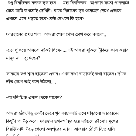
-শুধু বিরক্তিকর বললে ভুল হবে…..মহা বিরক্তিকর। আপনার মতো পাগলাটে
মেয়ে আমি কখনোই দেখিনি। রাতে গিটারের সুর শুনেছেন দেখে এভাবে
এখানে এসে পড়তে হবে?কেউ দেখলে কি হবে?
ফারহানের প্রখর গলা। আফরা গোল গোল চোখ করে বললো,,
-তো লুকিয়ে আসবো নাকি? লিসেন,,,,এই আফরা লুকিয়ে টুকিয়ে কাজ করার
মানুষ না । বুঝেছেন?
ফারহান তপ্ত শ্বাস ছাড়লো এবার। এখন কথা বাড়ালেই কথা বাড়বে। দাঁতে
দাঁত চেপে তাই বলে উঠলো,,,,
-আপনি প্লিজ এখান থেকে যাবেন?
আফরা হঠাৎকিছু একটা ভেবে খুব কাছাকাছি এসে দাঁড়ালো ফারহানের।
কিছুটা পা উচু করে। ফারহান তখনও স্থির হয়ে দাড়িয়ে রইলো। মুখের
বিরক্তিভাটা উড়ে গেলো কলর্পূরের ন্যায়। আফরার ঠোঁটে স্মিত হাসি।