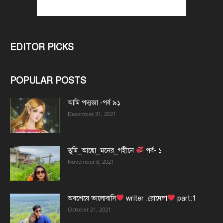
EDITOR PICKS
POPULAR POSTS
আমি পদ্মজা -পর্ব ৯১
December 31, 2021
তুমি_আছো_মনের_গহীনে
পর্ব- ১
November 8, 2021
অবশেষে ভালোবাসি
writer :রোদেলা
part:1
October 21, 2021