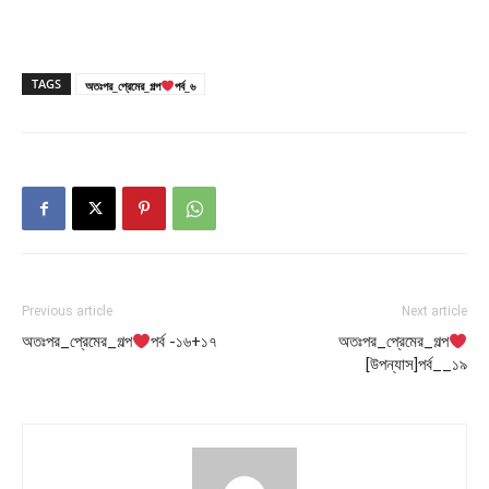
TAGS
অতঃপর_প্রেমের_গল্প
পর্ব_৬
Previous article
Next article
অতঃপর_প্রেমের_গল্প
পর্ব -১৬+১৭
অতঃপর_প্রেমের_গল্প
[উপন্যাস]পর্ব__১৯