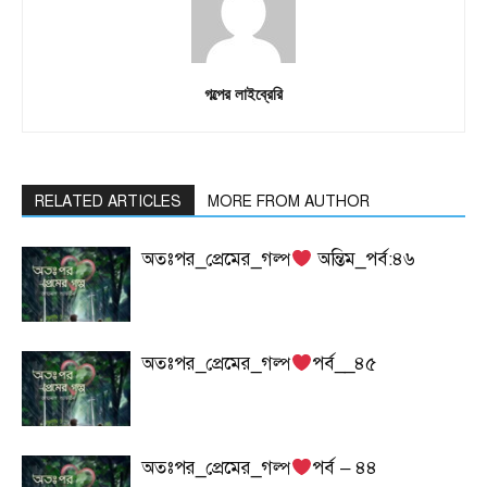
গল্পের লাইব্রেরি
RELATED ARTICLES
MORE FROM AUTHOR
অতঃপর_প্রেমের_গল্প
অন্তিম_পর্ব:৪৬
অতঃপর_প্রেমের_গল্প
পর্ব__৪৫
অতঃপর_প্রেমের_গল্প
পর্ব – ৪৪