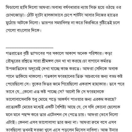
ফিচালো হাসি দিলো আফরা।অবাধ্য বর্ষণধারার ন্যায় সিক্ত হয়ে ওঠছে ওর
চোখজোড়া। ঠোঁট দুটো হালকাভাবে চেপে শার্টটা আবার নিজের হাতের
মুঠোয় আটকে নিলো। তারপর সময়বিলম্ব না করে ঝিরঝিরে বৃষ্টিতেই চলে
গেলো বাংলোর দিকে।
____________________
গতরাতের বৃষ্টি তান্ডবের পর সকালে আকাশ অনেক পরিষ্কার। কড়া
রৌদ্দুরের রশ্নিতে সারা শ্রীমঙ্গল যেন খা খা করছে।চা বাগানে কর্মরত
উপজাতিদের অদূরেই দেখা যাচ্ছে কাজ করতে। আফরা সেদিকে অবাক
পানে তাকিয়ে থাকলো। গতকাল ফারহানের তিক্ত আচরণের জন্য বড্ড কষ্ট
পেয়েছিলো সে। বুকের ভিতর জমে গিয়েছিলো একরাশ হাহাকার। তবে পরে
ভাবে যে,,,কেনো এত কষ্ট পাচ্ছে সে? আদৌ কি সে ফারহানকে
ভালোবাসেনাকি শুধু মোহে পড়ে আকর্ষণ পাওয়ার জন্য এরকম করছে?
প্রত্যেকটি মেয়ের মধ্যেই একটি বৈশিষ্ট্য আছে যে, সে যদি কোনো ছেলেকে
মনে মনে পছন্দ করে তার এটেনশন সে পেতে চায়। আফরা ভেবে নিলো
এটাই। কেননা এসব ভালোবাসা তার জন্য না। আফরা রুমে বসে এসব
ভাবছিলো তখনই দরজা খুলে এসে পড়লেন মিসেস নাবিলা। আজ উনার