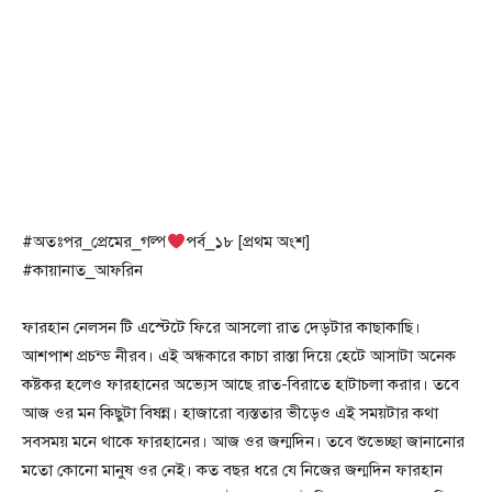
#অতঃপর_প্রেমের_গল্প
পর্ব_১৮ [প্রথম অংশ]
#কায়ানাত_আফরিন
ফারহান নেলসন টি এস্টেটে ফিরে আসলো রাত দেড়টার কাছাকাছি।
আশপাশ প্রচন্ড নীরব। এই অন্ধকারে কাচা রাস্তা দিয়ে হেটে আসাটা অনেক
কষ্টকর হলেও ফারহানের অভ্যেস আছে রাত-বিরাতে হাটাচলা করার। তবে
আজ ওর মন কিছুটা বিষন্ন। হাজারো ব্যস্ততার ভীড়েও এই সময়টার কথা
সবসময় মনে থাকে ফারহানের। আজ ওর জন্মদিন। তবে শুভেচ্ছা জানানোর
মতো কোনো মানুষ ওর নেই। কত বছর ধরে যে নিজের জন্মদিন ফারহান