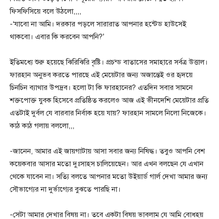
ফিসফিসিয়ে বলে উঠলো,,,,
-‘যাবো না আমি। দরকার পড়লে সারারাত আপনার হন্টেড হাউসেই
থাকবো। এবার কি করবেন আপনি?’
ইতিমধ্যে শুরু হয়েছে ঝিরিঝিরি বৃষ্টি। প্রচন্ড বাতাসের সমাহারে সর্বত্র উত্তাল।
ফারহান অনুভব করতে পারছে এই মেয়েটার জন্য অজান্তেই ওর হৃদয়ে
চিনচিন ব্যাথার উপদ্রব। হলো টা কি ফারহানের? এতদিন সবার সামনে
শক্তপোক্ত যুবক হিসেবে প্রতিষ্ঠিত করলেও আজ এই ভীনদেশি মেয়েটার প্রতি
এতটাই দুর্বল যে বারবার নির্বাক হয়ে যায়? ফারহান সামলে নিলো নিজেকে।
কাঠ কাঠ গলায় বললো,,,
-জানেন, আমার এই জায়গাটায় আসা সবার জন্য নিষিদ্ধ। তবুও আপনি বেশ
কয়েকবার আসার মতো দুঃসাহস চালিয়েছেন। আর এখন বলছেন যে এখান
থেকে যাবেন না। সত্যি বলতে আপনার মতো উইয়ার্ড গার্ল দেখা আমার জন্য
সৌভাগ্যের না দুর্ভাগ্যের বুঝতে পারছি না।
-সেটা আমার দেখার বিষয় না। তবে একটা বিষয় ভাবলাম যে আমি বোধহয়