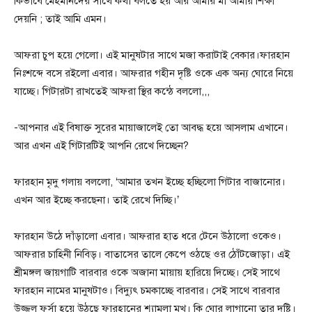
কিভাবে মেহমানদের সাথে কথা বলতে হয় আর আমার মা আমায় শিক্ষা
দেয়নি ; তাই আমি এমন।
আফরা চুপ হয়ে গেলো। এই মানুষটার সাথে মজা করাটাই বেকার।ফারহান
নিঃশব্দে বসে রইলো এবার। আফরার গহীন দৃষ্টি ওকে এক অন্য ঘোরে নিয়ে
যাচ্ছে। গিটারটা রাখতেই আফরা স্থির কন্ঠে বললো,,,
-আপনার এই বিষাক্ত সুরের মায়াজালেই তো আবদ্ধ হয়ে আসলাম এখানে।
আর এখন এই গিটারটিই আপনি রেখে দিচ্ছেন?
ফারহান মৃদু গলায় বললো, ‘আমার তখন ইচ্ছে হচ্ছিলো গিটার বাজানোর।
এখন আর ইচ্ছে করছেনা। তাই রেখে দিচ্ছি।’
ফারহান উঠে দাঁড়ালো এবার। আফরার হাত ধরে টেনে উঠালো ওকেও।
আফরার চাহিনী নিবিড়। বাতাসের তালে কেপে ওঠছে ওর ঠোঁটজোড়া। এই
শ্রীমঙ্গল জায়গাটি বারবার ওকে অজানা মায়ায় হারিয়ে দিচ্ছে। সেই সাথে
ফারহান নামের মানুষটাও। বিদ্যুৎ চমকাচ্ছে বারবার। সেই সাথে বারবার
উজ্জল ফর্সা হয়ে উঠছে ফারহানের শ্যামলা মুখ। কি ঘোর লাগানো তার দৃষ্টি।