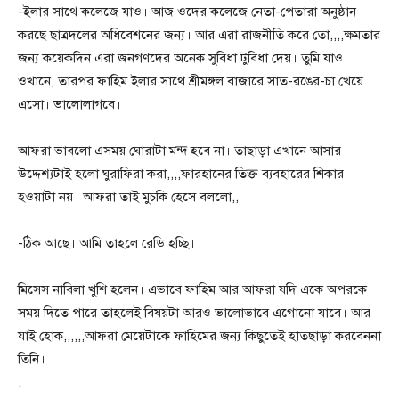
-ইলার সাথে কলেজে যাও। আজ ওদের কলেজে নেতা-পেতারা অনুষ্ঠান
করছে ছাত্রদলের অধিবেশনের জন্য। আর এরা রাজনীতি করে তো,,,,ক্ষমতার
জন্য কয়েকদিন এরা জনগণদের অনেক সুবিধা টুবিধা দেয়। তুমি যাও
ওখানে, তারপর ফাহিম ইলার সাথে শ্রীমঙ্গল বাজারে সাত-রঙের-চা খেয়ে
এসো। ভালোলাগবে।
আফরা ভাবলো এসময় ঘোরাটা মন্দ হবে না। তাছাড়া এখানে আসার
উদ্দেশ্যটাই হলো ঘুরাফিরা করা,,,,ফারহানের তিক্ত ব্যবহারের শিকার
হওয়াটা নয়। আফরা তাই মুচকি হেসে বললো,,
-ঠিক আছে। আমি তাহলে রেডি হচ্ছি।
মিসেস নাবিলা খুশি হলেন। এভাবে ফাহিম আর আফরা যদি একে অপরকে
সময় দিতে পারে তাহলেই বিষয়টা আরও ভালোভাবে এগোনো যাবে। আর
যাই হোক,,,,,,আফরা মেয়েটাকে ফাহিমের জন্য কিছুতেই হাতছাড়া করবেননা
তিনি।
.