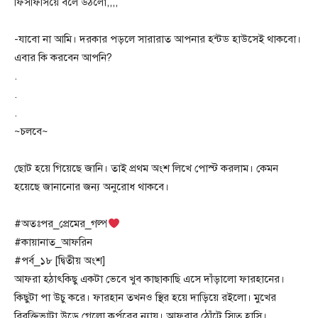
ফিসফিসিয়ে বলে উঠলো,,,,
-যাবো না আমি। দরকার পড়লে সারারাত আপনার হন্টড হাউসেই থাকবো।
এবার কি করবেন আপনি?
.
.
.
~চলবে~
ছোট হয়ে গিয়েছে জানি। তাই প্রথম অংশ লিখে পোস্ট করলাম। কেমন
হয়েছে জানানোর জন্য অনুরোধ থাকবে।
#অতঃপর_প্রেমের_গল্প
#কায়ানাত_আফরিন
#পর্ব_১৮ [দ্বিতীয় অংশ]
আফরা হঠাৎকিছু একটা ভেবে খুব কাছাকাছি এসে দাঁড়ালো ফারহানের।
কিছুটা পা উচু করে। ফারহান তখনও স্থির হয়ে দাড়িয়ে রইলো। মুখের
বিরক্তিভাটা উড়ে গেলো কর্পূরের ন্যায়। আফরার ঠোঁটে স্মিত হাসি।