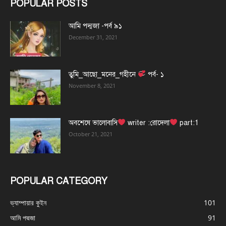
POPULAR POSTS
আমি পদ্মজা -পর্ব ৯১
December 31, 2021
তুমি_আছো_মনের_গহীনে
পর্ব- ১
November 8, 2021
অবশেষে ভালোবাসি
writer :রোদেলা
part:1
October 21, 2021
POPULAR CATEGORY
ভ্যাম্পায়ার কুইন
101
আমি পদ্মজা
91