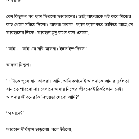
আওয়াজ।
বেশ কিছুক্ষণ পর ধ্যান ফিরলো ফারহানের। তাই আফরাকে ঝট করে নিজের
কাছ থেকে সরিয়ে দিলো। আফরা অবাক। ফ্যাল ফ্যাল করে তাকিয়ে আছে সে
ফারহানের দিকে। ফারহান মৃদু কন্ঠে বলে ওঠলো,
‘ আই…..আই এম সরি আফরা। ইটস ইম্পসিবল!’
আফরা নিশ্চুপ।
‘ এটাকে ভুলে যান আফরা। আমি, আমি কখনোই আপনাকে আমার দুর্বলতা
বানাতে পারবো না। যেখানে আমার নিজের জীবনেরই ঠিকঠিকানা নেই।
আপনার জীবনের কি নিশ্চয়তা দেবো আমি?’
‘ ম মানে?’
ফারহান দীর্ঘশ্বাস ছাড়লো৷ বলে উঠলো,