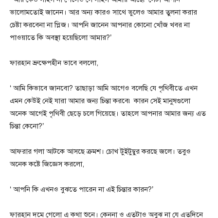
ভালোমতোই জানেন। আর অন্য কারও সাথে ভুলেও আমার তুলনা করার
চেষ্টা করবেনা না প্লিজ। আপনি জানেন আপনার কোনো খোঁজ খবর না
পাওয়াতে কি অবস্থা হয়েছিলো আমার?’
ফারহান ভ্রুক্ষেপহীন ভাবে বললো,
‘ আমি কিভাবে জানবো? তাছাড়া আমি আগেও বলেছি যে পৃথিবীতে এখন
এমন কেউই নেই যারা আমার জন্য চিন্তা করবে৷ কারন সেই মানুষগুলো
অনেক আগেই পৃথিবী ছেড়ে চলে গিয়েছে। তাহলে আপনার আমার জন্য এত
চিন্তা কেনো?’
আফরার গলা আটকে আসছে ক্রমশ। চোখ টুইটুম্বুর করছে জলে। তবুও
অনেক কষ্টে জিজ্ঞেস করলো,
‘ আপনি কি এখনও বুঝতে পারেন না এই চিন্তার কারন?’
ফারহান দমে গেলো এ কথা শুনে। কেননা ও এতটাও অবুঝ না যে এতদিনে