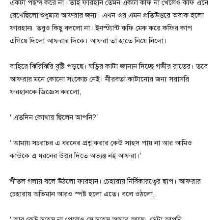
একটা পছন্দ করে না। তাই ফারহান তেমন একটা কফি না খেলেও কফি এনে
রেখেছিলো শুধুমাত্র আফরার জন্য। এখন ওর এমন প্রতিউত্তরে অবাক হলো
ফারহান৷ তবুও কিছু বললো না। ইনস্ট্যান্ট কফি মেক করে কফির কাপ
এগিয়ে দিলো আফরার দিকে। আফরা তা হাতে নিয়ে নিলো।
বাহিরে ঝিরিঝিরি বৃষ্টি পড়ছে। ঘড়ির কাটা জানান দিচ্ছে গভীর রাতের। তবে
আফরার মনে কোনো সংকোচ নেই। নীরবতা কাটানোর জন্য সরাসরি
ফরহানকে জিজ্ঞেস করলো,
‘ এতদিন কোথায় ছিলেন আপনি?’
‘ আমায় সচরাচর এ ধরনের প্রশ্ন করার কেউ সাহস পায় না আর আমিও
কাউকে এ ধরনের উত্তর দিতে অভ্যস্ত নই আফরা।’
শীতল গলায় বলে উঠলো ফারহান। চেহারায় নির্বিকারত্বের ছাপ। আফরার
চেহারায় অভিমান আরও স্পষ্ট হলো এতে। বলে ওঠলো,
‘ আর কেউ সাহস না পেলেও সে সাহস আমার আছে৷ সেটা আপনি