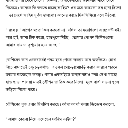
যাওয়ার পর থেমে গেলো। কেননা , ও একেবারেই জানালার সাথে ঘেষে
গিয়েছে। আসলে কি করতে চাচ্ছে ফাহিম? ওর মনে আচমকা ভয় হানা দিলো
। তা দেখে ফাহিম দুর্বল হাসলো। কানের কাছে ফিসফিসিয়ে বলে উঠলো,
‘ রিলেক্স ! আগের মতো কিস করবো না। যদিও তা হয়েছিলো এক্সিডেন্টলিই।
আর হ্যাঁ, জামা ঠিক করো, হাতখুলে দিচ্ছি , তোমার গোপন জিনিসগুলো
আমার সামনে দৃশ্যমান হয়ে আছে।’
রৌশিনের কান একেবারেই গরম হয়ে গেলো লজ্জায় আর অস্বস্তিতে। চোখ
নিচে নামাতেই চক্ষু চড়কগাছ। এতক্ষণ মোচড়ামোচড়ি করার কারনে পরনে
জামার নাজেহাল অবস্থা। গলায় একসাইডে জন্মদাগটাও স্পষ্ট দেখা যাচ্ছে।
হাত ছাড়া পাওয়া মাত্রই রৌশিন তা ঠিক করে নিলো। মুখে বাধাঁ ওড়না খুলে
জড়িয়ে নিলো গায়ে।
রৌশিনের বুক এবার ঢিপঢিপ করছে। কাঁপা কাপাঁ গলায় জিজ্ঞেস করলো,
‘ আমায় কেনো নিয়ে এসেছেন ফাহিম ভাইয়া?’