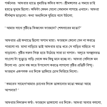
গর্জনের৷ আফরার হাতে ধূমায়িত কফির কাপ। শ্রীমঙ্গলের এ সময়ে চা’ই
হয়তে মুখ্যম ছিলো। কফিটা কেমন যেনো বেমানান লাগছে এখানে। আফরা
দীর্ঘশ্বাস ছাড়লো। কথা অন্যদিকে ঘুরিয়ে বলে উঠলো,
‘ আমার সাথে বৃষ্টিতে ভিজবেন ফারহান? শেষবারের মতো?’
আফরার এই কথাতে ছিলো অগাধ মায়া। ফারহান কেনো যেন না করতে
পারলো না৷ মাথা নাড়িয়ে তাই আফরার হাত ধরে সে বাড়ির বাহিরে পা
বাড়ালো। বৃষ্টির দরুন সিক্ত হয়ে উঠেছে সারা চা বাগান। অদূরে অবস্থানরত
বাংলো টা ভুতুড়ে বাড়ি থেকে কম কিছু মনে হচ্ছে না। আফরা সেদিকে মন
দিলো না৷ চোখ বন্ধ করে উপভোগ করতে লাগলো বৃষ্টির প্রতিটি বিন্দু।
ফারহান একপলক ওর দিকে তাকিয়ে চোখ ফিরিয়ে নিলো।
‘ কমরেড সাহেব!আমার চোখের দিকে তাকানোর মতো ক্ষমতা আছে
আপনার? ‘
আফরার নিদারুন কন্ঠ। ফারহান তাকালো ওর দিকে। আফরা আবার বললো,