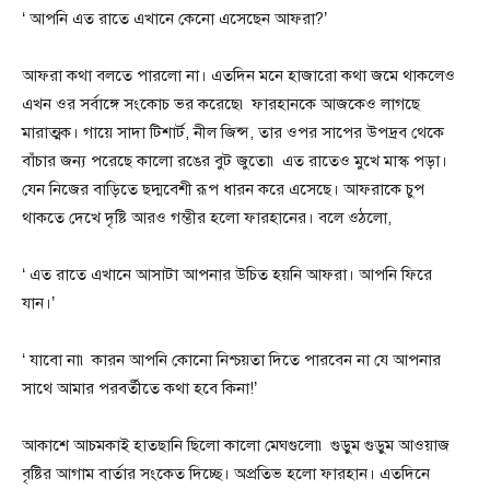
‘ আপনি এত রাতে এখানে কেনো এসেছেন আফরা?’
আফরা কথা বলতে পারলো না। এতদিন মনে হাজারো কথা জমে থাকলেও
এখন ওর সর্বাঙ্গে সংকোচ ভর করেছে৷ ফারহানকে আজকেও লাগছে
মারাত্মক। গায়ে সাদা টিশার্ট, নীল জিন্স, তার ওপর সাপের উপদ্রব থেকে
বাঁচার জন্য পরেছে কালো রঙের বুট জুতো৷ এত রাতেও মুখে মাস্ক পড়া।
যেন নিজের বাড়িতে ছদ্মবেশী রূপ ধারন করে এসেছে। আফরাকে চুপ
থাকতে দেখে দৃষ্টি আরও গম্ভীর হলো ফারহানের। বলে ওঠলো,
‘ এত রাতে এখানে আসাটা আপনার উচিত হয়নি আফরা। আপনি ফিরে
যান।’
‘ যাবো না৷ কারন আপনি কোনো নিশ্চয়তা দিতে পারবেন না যে আপনার
সাথে আমার পরবর্তীতে কথা হবে কিনা!’
আকাশে আচমকাই হাতছানি ছিলো কালো মেঘগুলো৷ গুড়ুম গুড়ুম আওয়াজ
বৃষ্টির আগাম বার্তার সংকেত দিচ্ছে। অপ্রতিভ হলো ফারহান। এতদিনে