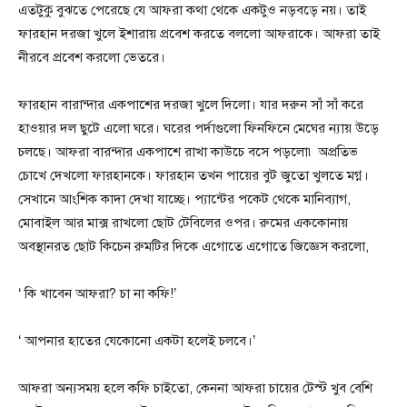
এতটুকু বুঝতে পেরেছে যে আফরা কথা থেকে একটুও নড়বড়ে নয়। তাই
ফারহান দরজা খুলে ইশারায় প্রবেশ করতে বললো আফরাকে। আফরা তাই
নীরবে প্রবেশ করলো ভেতরে।
ফারহান বারান্দার একপাশের দরজা খুলে দিলো। যার দরুন সাঁ সাঁ করে
হাওয়ার দল ছুটে এলো ঘরে। ঘরের পর্দাগুলো ফিনফিনে মেঘের ন্যায় উড়ে
চলছে। আফরা বারন্দার একপাশে রাখা কাউচে বসে পড়লো৷ অপ্রতিভ
চোখে দেখলো ফারহানকে। ফারহান তখন পায়ের বুট জুতো খুলতে মগ্ন।
সেখানে আংশিক কাদা দেখা যাচ্ছে। প্যান্টের পকেট থেকে মানিব্যাগ,
মোবাইল আর মাক্স রাখলো ছোট টেবিলের ওপর। রুমের এককোনায়
অবস্থানরত ছোট কিচেন রুমটির দিকে এগোতে এগোতে জিজ্ঞেস করলো,
‘ কি খাবেন আফরা? চা না কফি!’
‘ আপনার হাতের যেকোনো একটা হলেই চলবে।’
আফরা অন্যসময় হলে কফি চাইতো, কেননা আফরা চায়ের টেস্ট খুব বেশি