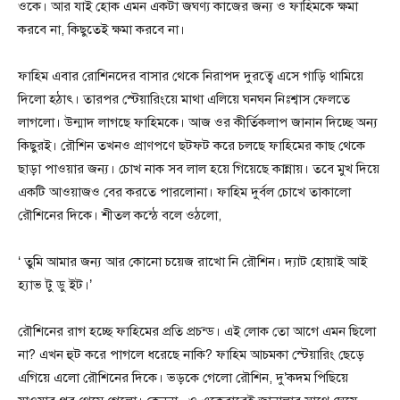
ওকে। আর যাই হোক এমন একটা জঘণ্য কাজের জন্য ও ফাহিমকে ক্ষমা
করবে না, কিছুতেই ক্ষমা করবে না।
ফাহিম এবার রোশিনদের বাসার থেকে নিরাপদ দুরত্বে এসে গাড়ি থামিয়ে
দিলো হঠাৎ। তারপর স্টেয়ারিংয়ে মাথা এলিয়ে ঘনঘন নিঃশ্বাস ফেলতে
লাগলো। উন্মাদ লাগছে ফাহিমকে। আজ ওর কীর্তিকলাপ জানান দিচ্ছে অন্য
কিছুরই। রৌশিন তখনও প্রাণপণে ছটফট করে চলছে ফাহিমের কাছ থেকে
ছাড়া পাওয়ার জন্য। চোখ নাক সব লাল হয়ে গিয়েছে কান্নায়। তবে মুখ দিয়ে
একটি আওয়াজও বের করতে পারলোনা। ফাহিম দুর্বল চোখে তাকালো
রৌশিনের দিকে। শীতল কন্ঠে বলে ওঠলো,
‘ তুমি আমার জন্য আর কোনো চয়েজ রাখো নি রৌশিন। দ্যাট হোয়াই আই
হ্যাভ টু ডু ইট।’
রৌশিনের রাগ হচ্ছে ফাহিমের প্রতি প্রচন্ড। এই লোক তো আগে এমন ছিলো
না? এখন হুট করে পাগলে ধরেছে নাকি? ফাহিম আচমকা স্টেয়ারিং ছেড়ে
এগিয়ে এলো রৌশিনের দিকে। ভড়কে গেলো রৌশিন, দু’কদম পিছিয়ে