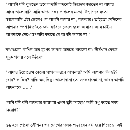
‘ আপনি যদি বুঝতেন তবে কথাটি কখনোই জিজ্ঞেস করতেন না আমায়।
আরে ভালোবাসি আমি আপনাকে। পাগলের মতো, উন্মাদের মতো
ভালোবাসি এটা জেনেও যে আপনি আমার না , আফরার। তাইতো সেদিনের
আপনার স্পর্শ হিতাহিত জ্ঞান হারিয়ে ফেলেছিলো আমার। আমি চাইনি
আপনাকে দেখে উপলদ্ধি করতে যে আপনি আমার না।’
কথাগুলো রৌশিন আর মুখের আগায় আনতে পারলো না। দীর্ঘশ্বাস ফেলে
সুদৃঢ় গলায় বলে উঠলো,
‘ আমার ইগ্নোরেন্স কেনো পাগল করবে আপনায়? আমি আপনার কি হই?
বোন? কাজিন? নাকি অন্যকিছু। ভালোবাসা তো একেবারেই না, কারন আপনি
আফরাকে…….’
‘আমি যদি বলি আফরার জায়গায় এখন তুমি আছো? আমি শুধু ধরতে সময়
নিয়েছি?’
স্তব্ধ হয়ে গেলো রৌশিন। ওর চোখের পলক পড়া যেন বন্ধ হয়ে গিয়েছে। এই