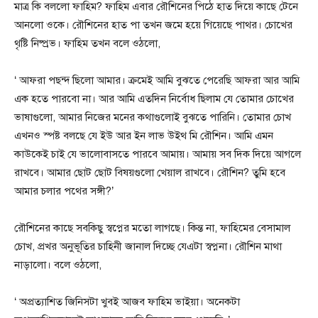
মাত্র কি বললো ফাহিম? ফাহিম এবার রৌশিনের পিঠে হাত দিয়ে কাছে টেনে
আনলো ওকে। রৌশিনের হাত পা তখন জমে হয়ে গিয়েছে পাথর। চোখের
থৃষ্টি নিষ্প‍্রভ। ফাহিম তখন বলে ওঠলো,
‘ আফরা পছন্দ ছিলো আমার। ক্রমেই আমি বুঝতে পেরেছি আফরা আর আমি
এক হতে পারবো না। আর আমি এতদিন নির্বোধ ছিলাম যে তোমার চোখের
ভাষাগুলো, আমার নিজের মনের কথাগুলোই বুঝতে পারিনি। তোমার চোখ
এখনও স্পষ্ট বলছে যে ইউ আর ইন লাভ উইথ মি রৌশিন। আমি এমন
কাউকেই চাই যে ভালোবাসতে পারবে আমায়। আমায় সব দিক দিয়ে আগলে
রাখবে। আমার ছোট ছোট বিষয়গুলো খেয়াল রাখবে। রৌশিন? তুমি হবে
আমার চলার পথের সঙ্গী?’
রৌশিনের কাছে সবকিছু স্বপ্নের মতো লাগছে। কিন্ত না, ফাহিমের বেসামাল
চোখ, প্রখর অনুভূতির চাহিনী জানাল দিচ্ছে যেএটা স্বপ্ননা। রৌশিন মাথা
নাড়ালো। বলে ওঠলো,
‘ অপ্রত্যাশিত জিনিসটা খুবই আজব ফাহিম ভাইয়া। অনেকটা