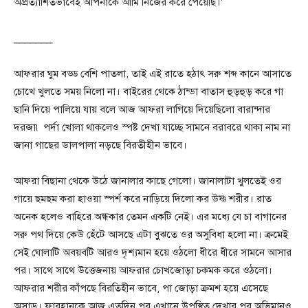
অপ্রত্যাশিতভাবেই আপনাকে আমি নিজের করে পেয়েছি।’
_______
আফরার ঘুম বড্ড বেশি পাতলা, তাই এই রাতে হঠাৎ সরু শব্দ কানে আসাতে
চোখে খুলতে সময় নিলো না। বাইরের থেকে ঠান্ডা বাতাস হুড়হুড় করে গা
ছানি দিয়ে পালিয়ে যায় বলে আজ আফরা লাগিয়ে দিয়েছিলো বারান্দার
দরজা৷ পর্দা খোলা থাকলেও স্পষ্ট দেখা যাচ্ছে সামনে বরাবরে থাকা নাম না
জানা গাছের ডালপালা নড়ছে বিরতীহীন ভাবে।
আফরা বিছানা থেকে উঠে জানালার কাছে গেলো। জানালাটা খুলতেই ওর
গায়ে ছমছম করা হাওয়া স্পর্শ করে নাড়িয়ে দিলো কর উষ্ণ শরীর। রাত
অনেক হলেও বাহিরে অন্ধকার তেমন একটি নেই। এর মধ্যে যে চা বাগানের
সরু পথ দিয়ে কেউ হেঁটে আসছে এটা বুুঝতে ওর অসুবিধা হলো না। ক্রমেই
সেই ঘোলাটি অবয়বটি আরও দৃশ্যমান হয়ে ওঠলো ধীরে ধীরে সামনে আসার
পর। সাথে সাথে উত্তেজনায় আফরার চোখজোড়া চকমক করে ওঠলো।
আফরার শরীর কাঁপছে বিরতিহীন ভাবে, পা জোড়া ক্রমশ হয়ে এসেছে
অসাড়। ফারহানকে আজ এতদিন পর এখানে উপস্থিত দেখার পর অভিমানও