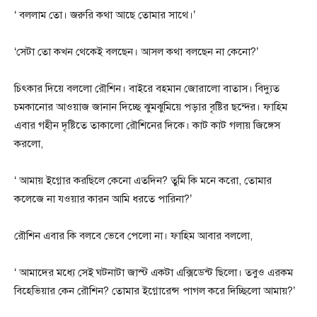
‘ বললাম তো। জরুরি কথা আছে তোমার সাথে।’
‘সেটা তো কখন থেকেই বলছেন। আসল কথা বলছেন না কেনো?’
চিৎকার দিয়ে বললো রৌশিন। বাইরে বহমান জোরালো বাতাস। বিদ্যুত
চমকানোর আওয়াজ জানান দিচ্ছে ঝুমঝুমিয়ে পড়ার বৃষ্টির ছন্দের। ফাহিম
এবার গহীন দৃষ্টিতে তাকালো রৌশিনের দিকে। কাট কাট গলায় জিঙ্গেস
করলো,
‘ আমায় ইগ্নোর করছিলে কেনো এতদিন? তুমি কি মনে করো, তোমার
কলেজে না যওয়ার কারন আমি ধরতে পারিনা?’
রৌশিন এবার কি বলবে ভেবে পেলো না। ফাহিম আবার বললো,
‘ আমাদের মধ্যে সেই ঘটনাটা জাস্ট একটা এক্সিডেন্ট ছিলো। তবুও এরকম
বিহেভিয়ার কেন রৌশিন? তোমার ইগ্নোরেন্স পাগল করে দিচ্ছিলো আমায়?’