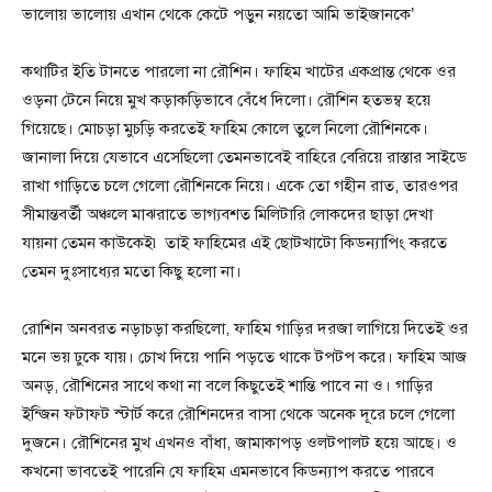
ভালোয় ভালোয় এখান থেকে কেটে পড়ুন নয়তো আমি ভাইজানকে’
কথাটির ইতি টানতে পারলো না রৌশিন। ফাহিম খাটের একপ্রান্ত থেকে ওর
ওড়না টেনে নিয়ে মুখ কড়াকড়িভাবে বেঁধে দিলো। রৌশিন হতভম্ব হয়ে
গিয়েছে। মোচড়া মুচড়ি করতেই ফাহিম কোলে তুলে নিলো রৌশিনকে।
জানালা দিয়ে যেভাবে এসেছিলো তেমনভাবেই বাহিরে বেরিয়ে রাস্তার সাইডে
রাখা গাড়িতে চলে গেলো রৌশিনকে নিয়ে। একে তো গহীন রাত, তারওপর
সীমান্তবর্তী অঞ্চলে মাঝরাতে ভাগ্যবশত মিলিটারি লোকদের ছাড়া দেখা
যায়না তেমন কাউকেই৷ তাই ফাহিমের এই ছোটখাটো কিডন্যাপিং করতে
তেমন দুঃসাধ্যের মতো কিছু হলো না।
রোশিন অনবরত নড়াচড়া করছিলো, ফাহিম গাড়ির দরজা লাগিয়ে দিতেই ওর
মনে ভয় ঢুকে যায়। চোখ দিয়ে পানি পড়তে থাকে টপটপ করে। ফাহিম আজ
অনড়, রৌশিনের সাথে কথা না বলে কিছুতেই শান্তি পাবে না ও। গাড়ির
ইন্জিন ফটাফট স্টার্ট করে রৌশিনদের বাসা থেকে অনেক দূরে চলে গেলো
দুজনে। রৌশিনের মুখ এখনও বাঁধা, জামাকাপড় ওলটপালট হয়ে আছে। ও
কখনো ভাবতেই পারেনি যে ফাহিম এমনভাবে কিডন্যাপ করতে পারবে