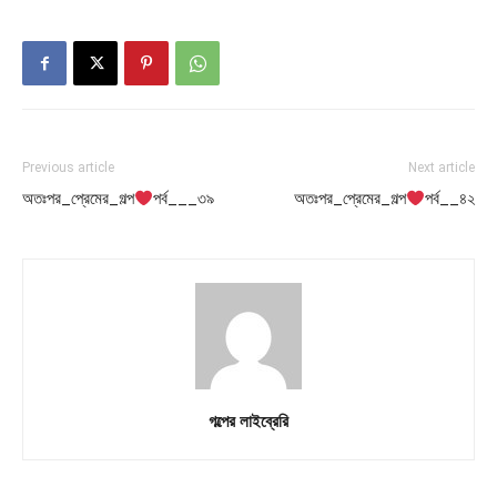
Previous article
Next article
অতঃপর_প্রেমের_গল্প
পর্ব___৩৯
অতঃপর_প্রেমের_গল্প
পর্ব__৪২
গল্পের লাইব্রেরি