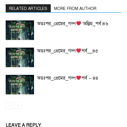
RELATED ARTICLES
MORE FROM AUTHOR
অতঃপর_প্রেমের_গল্প
অন্তিম_পর্ব:৪৬
অতঃপর_প্রেমের_গল্প
পর্ব__৪৫
অতঃপর_প্রেমের_গল্প
পর্ব – ৪৪
LEAVE A REPLY