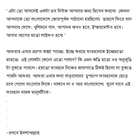
‘ এটা তো আসলেই একটা গুড নিউজ আপনার জন্য হিসেব করলে৷ কেননা
আপনাকে তো বাংলাদেশে জোরপূর্বক পাঠানো হয়ছিলো৷ তাহলে ফিরে যান
আপনার দেশে। খুশিমনে যান, আপানর জবও হবে, ইন্জয়মেন্টও হবে।
আবার আগের মতো লাইফও হবে৷’
আফরার এবার প্রচন্ড কান্না পাচ্ছে৷ ইচ্ছে করছে ফারহানকে ইচ্ছেমতো
মারতে৷ এই লোকটা কেনো এতো পাষাণ? কি এমন ক্ষতি হতো ওর অনুভূতি
টা বুঝতে পারলে। হয়তো ফারহান নিজের জায়গাতে ঠিকই ছিলো যা বুঝতে
পারনি আফরা৷ আফরা এবার কথা বাড়ালোনা৷ চুপচাপ ফারহানকে ছেড়ে
চলে গেলো বাংলোর দিকে। থাকবে না ও আর বাংলাদেশে৷ ভুলে যাবে এই
ফারহান নামক মানুষটিকে।
.
.
.
.
~চলবে ইনশাআল্লাহ