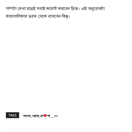
গল্পটা দেখা মাত্রই সবাই কমেন্ট করবেন প্লিজ। এই অনুরোধটা
কায়াবালিকার তরফ থেকে রাখবেন কিন্তু।
TAGS
অতঃপর_প্রেমের_গল্প
পর্ব___৩৭