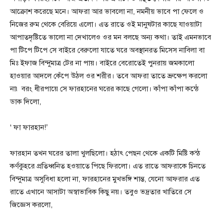
আক্রোশ করেছে মনে। আফরা আর ভাবলো না, নমনীয় ভাবে পা ফেলে ও
নিজের রুম থেকে বেরিয়ে এলো। এত রাতে ওই মানুষটার কাছে যাওয়াটা
আপাতদৃষ্টিতে ভালো না দেখালেও ওর মন বলছে অন্য কথা। তাই এমনভাবে
পা টিপে টিপে সে বাইরে বেরুলো যাতে ঘরে অবস্থানরত মিসেস নাবিলা বা
মিঃ ইফাজ বিন্দুমাত্র টের না পায়। বাইরে বেরোতেই পুনরায় জমকালো
হাওয়ার আদলে কেঁপে উঠল ওর শরীর। তবে আফরা তাতে ভ্রুক্ষেপ করলো
না৷ বরং ধীরপায়ে সে ফারহানের ঘরের কাছে গেলো। কাঁপা কাঁপা কন্ঠে
ডাক দিলো,
‘ ফা ফারহান!’
ফারহান তখন ঘরের তালা খুলছিলো। হঠাৎ পেছন থেকে একটি মিষ্টি কন্ঠ
কর্ণকুহরে প্রতিধ্বনিত হওয়াতে পিছে ফিরলো। এত রাতে আফরাকে চিনতে
বিন্দুমাত্র অসুবিধা হলো না, ফারহানের মুখভঙ্গি শান্ত, যেনো আফরার এত
রাতে এখানে আসাটা অস্বাভাবিক কিছু নয়। তবুও ভদ্রতার খাতিরে সে
জিজ্ঞেস করলো,