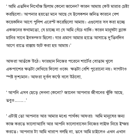
‘ আমি এতদিন নিখোঁজ ছিলাম কেনো জানেন? কারন আমায় কেউ মারার চেষ্টা
করছিলো। আপনার হয়তো মনে আছে যে ইলেকশন জনিত কারনে বেশ
কয়েকদিন আগে পুলিশ এরেস্ট করেছিলো আমায়। এগুলোর সব করা হচ্ছে
একজনের কথামতো, যে চাচ্ছে না যে আমি বেঁচে থাকি। কারন মানুষটা ব্ল্যাক
মানির সাথে ইনভল্ভড ছিলো। যার প্রমাণ আমার হাতে আসাতে দু’তিনদিন
আগে রাতে রাস্তায় শ্যুট করা হয় আমায়।’
আফরা আতঁকে উঠে। ফারহান নিজের পরেনে শার্টের বোতাম খুলে
একপাশের ক্ষতটা দেখিয়ে দিলো ওকে৷ ক্ষতটা বেশি পুরোনো নয়। দাগটাও
স্পষ্ট দৃশ্যমান। আফরা দুর্বল কন্ঠে বলে উঠলো,
‘ আপনি এসব ছেড়ে দেননা কেনো? জানেন আপনার জীবনের ঝুঁকি আছে,
তবুও……..’
‘ এটাই তো আপনার আর আমার মধ্যে পার্থক্য আফরা৷ আমি মানুষের জন্য
কাজ করতে ভালোআাসি আর আপনি ভালোবাসেন নিজের লাইফ নিয়ে ইন্জয়
করতে। আপনার টা আমি খারাপ বলছি না, তবে আমি চাইলেও এখন এখান