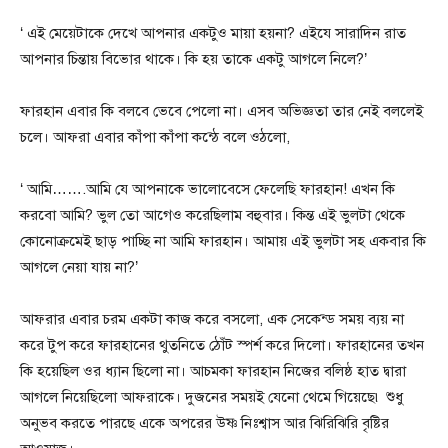
‘ এই মেয়েটাকে দেখে আপনার একটুও মায়া হয়না? এইযে সারাদিন রাত
আপনার চিন্তায় বিভোর থাকে। কি হয় তাকে একটু আগলে নিলে?’
ফারহান এবার কি বলবে ভেবে পেলো না। এসব অভিজ্ঞতা তার নেই বললেই
চলে। আফরা এবার কাঁপা কাঁপা কন্ঠে বলে ওঠলো,
‘ আমি…….আমি যে আপনাকে ভালোবেসে ফেলেছি ফারহান! এখন কি
করবো আমি? ভুল তো আগেও করেছিলাম বহুবার। কিন্ত এই ভুলটা থেকে
কোনোক্রমেই ছাড় পাচ্ছি না আমি ফারহান। আমায় এই ভুলটা সহ একবার কি
আগলে নেয়া যায় না?’
আফরার এবার চরম একটা কাজ করে বসলো, এক সেকেন্ড সময় ব্যয় না
করে টুপ করে ফারহানের থুতনিতে ঠোঁট স্পর্শ করে দিলো। ফারহানের তখন
কি হয়েছিল ওর ধ্যান ছিলো না। আচমকা ফারহান নিজের বলিষ্ঠ হাত দ্বারা
আগলে নিয়েছিলো আফরাকে। দুজনের সময়ই যেনো থেমে গিয়েছে৷ শুধু
অনুভব করতে পারছে একে অপরের উষ্ণ নিঃশ্বাস আর ঝিরিঝিরি বৃষ্টির