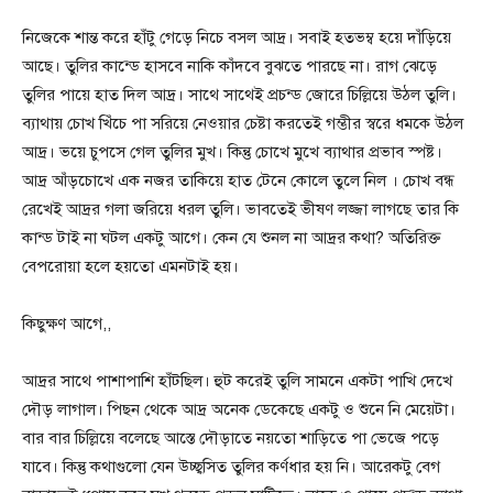
নিজেকে শান্ত করে হাঁটু গেড়ে নিচে বসল আদ্র। সবাই হতভম্ব হয়ে দাঁড়িয়ে
আছে। তুলির কান্ডে হাসবে নাকি কাঁদবে বুঝতে পারছে না। রাগ ঝেড়ে
তুলির পায়ে হাত দিল আদ্র। সাথে সাথেই প্রচন্ড জোরে চিল্লিয়ে উঠল তুলি।
ব্যাথায় চোখ খিঁচে পা সরিয়ে নেওয়ার চেষ্টা করতেই গম্ভীর স্বরে ধমকে উঠল
আদ্র। ভয়ে চুপসে গেল তুলির মুখ। কিন্তু চোখে মুখে ব্যাথার প্রভাব স্পষ্ট।
আদ্র আঁড়চোখে এক নজর তাকিয়ে হাত টেনে কোলে তুলে নিল । চোখ বন্ধ
রেখেই আদ্রর গলা জরিয়ে ধরল তুলি। ভাবতেই ভীষণ লজ্জা লাগছে তার কি
কান্ড টাই না ঘটল একটু আগে। কেন যে শুনল না আদ্রর কথা? অতিরিক্ত
বেপরোয়া হলে হয়তো এমনটাই হয়।
কিছুক্ষণ আগে,,
আদ্রর সাথে পাশাপাশি হাঁটছিল। হুট করেই তুলি সামনে একটা পাখি দেখে
দৌড় লাগাল। পিছন থেকে আদ্র অনেক ডেকেছে একটু ও শুনে নি মেয়েটা।
বার বার চিল্লিয়ে বলেছে আস্তে দৌড়াতে নয়তো শাড়িতে পা ভেজে পড়ে
যাবে। কিন্তু কথাগুলো যেন উচ্ছ্বসিত তুলির কর্ণধার হয় নি। আরেকটু বেগ