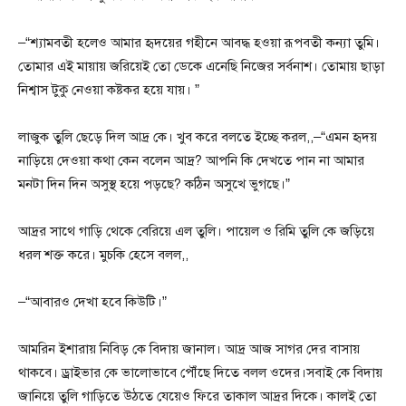
–“শ্যামবতী হলেও আমার হৃদয়ের গহীনে আবদ্ধ হওয়া রূপবতী কন্যা তুমি।
তোমার এই মায়ায় জরিয়েই তো ডেকে এনেছি নিজের সর্বনাশ। তোমায় ছাড়া
নিশ্বাস টুকু নেওয়া কষ্টকর হয়ে যায়। ”
লাজুক তুলি ছেড়ে দিল আদ্র কে। খুব করে বলতে ইচ্ছে করল,,–“এমন হৃদয়
নাড়িয়ে দেওয়া কথা কেন বলেন আদ্র? আপনি কি দেখতে পান না আমার
মনটা দিন দিন অসুস্থ হয়ে পড়ছে? কঠিন অসুখে ভুগছে।”
আদ্রর সাথে গাড়ি থেকে বেরিয়ে এল তুলি। পায়েল ও রিমি তুলি কে জড়িয়ে
ধরল শক্ত করে। মুচকি হেসে বলল,,
–“আবারও দেখা হবে কিউটি।”
আমরিন ইশারায় নিবিড় কে বিদায় জানাল। আদ্র আজ সাগর দের বাসায়
থাকবে। ড্রাইভার কে ভালোভাবে পৌঁছে দিতে বলল ওদের।সবাই কে বিদায়
জানিয়ে তুলি গাড়িতে উঠতে যেয়েও ফিরে তাকাল আদ্রর দিকে। কালই তো