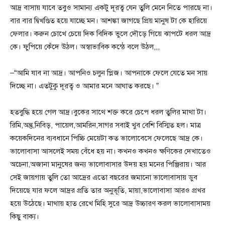
আদ্র বাসায় যাবে তবুও সামান্য একটু দূরত্ব যেন তুলি মেনে নিতে পারছে না।
বার বার দ্বিখণ্ডিত হয়ে যাচ্ছে মন। আশঙ্কা জাগছে প্রিয় মানুষ টা কে হারিয়ে
ফেলার। করুন চোখে চেয়ে দিক বিদিক ভুলে দৌড়ে গিয়ে ঝাপটে ধরল আদ্র
কে। ফুপিয়ে কেঁদে উঠল। অস্বাভাবিক কন্ঠে বলে উঠল,,,
–“আমি যাব না আদ্র। আপনিও চলুন প্লিজ। আপনাকে ফেলে যেতে মন সায়
দিচ্ছে না। এতটুকু দূরত্ব ও আমার মনে আঘাত করছে। ”
হতবুদ্ধি হয়ে গেল আদ্র।বুকের সাথে শক্ত করে চেপে ধরল তুলির মাথা টা।
রিমি,অন্তু,নিবিড়, পায়েল,আমরিন,সাগর সবাই খুব বেশি বিস্মিত হল। মাত্র
কয়েকদিনের ব্যবধানে পিচ্চি মেয়েটা কত ভালোবেসে ফেলেছে আদ্র কে।
ভালোবাসা আসলেই সময় বেঁধে হয় না। কখনও কখনও ক্ষণিকের দেখাতেও
অচেনা,অজানা মানুষের জন্য ভালোবাসার উদয় হয় মনের পিঞ্জিরায়। আর
সেই জায়গায় তুলি তো আদ্রের এতো বছরের জমানো ভালোবাসায় ডুব
দিয়েছে যার ফলে আদ্রর প্রতি তার অনুভূতি, মায়া,ভালোবাসা আরও প্রখর
হয়ে উঠেছে। মাথায় হাত রেখে মিহি সুরে আদ্র উচ্চারণ করল ভালোবাসাময়
কিছু বাক্য।