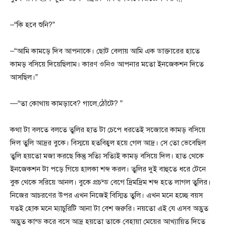
–“কি হবে শুনি?”
–“আমি কামড়ে দিব আপনাকে। ছোট বেলায় আমি এক ডাক্তারের হাতে
কামড় বসিয়ে দিয়েছিলাম। কারণ ওনিও আপনার মতো ইনজেকশন দিতে
আসছিল।”
—“তা কোথায় কামড়াবে? গালে,ঠোঁটে? ”
কথা টা বলতে বলতে তুলির হাত টা চেপে ধরতেই সজোরে কামড় বসিয়ে
দিল তুলি আদ্রর বুকে। বিস্ময়ে হতবিহ্বল হয়ে গেল আদ্র। সে তো ভেবেছিল
তুলি হয়তো মজা করছে কিন্তু সত্যি সত্যিই কামড় বসিয়ে দিল। হাত থেকে
ইনজেকশন টা পড়ে গিয়ে হালকা শব্দ করল। তুলির দুই বাহুতে ধরে টেনে
বুক থেকে সরিয়ে আনল। বুকে প্রচন্ড বেগে দ্রিমদ্রিম শব্দ হতে লাগল তুলির।
নিজের আচরণের উপর এখন নিজেই বিস্মিত তুলি। এখন মনে হচ্ছে বয়স
যতই হোক মনে ম্যাচুরিটি আনা টা বেশ জরুরি। নয়তো এই যে এসব অদ্ভুত
অদ্ভুত কান্ড করে বসে আদ্র হয়তো তাকে বেহায়া মেয়ের আখ্যায়িত দিতে