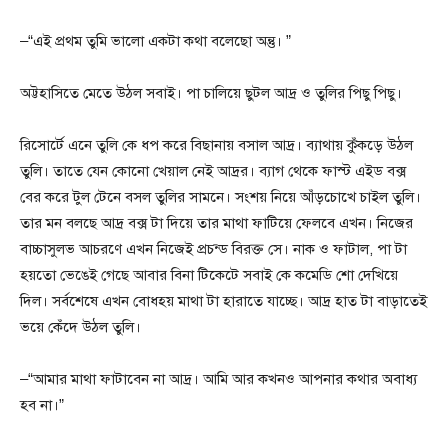
–“এই প্রথম তুমি ভালো একটা কথা বলেছো অন্তু। ”
অট্টহাসিতে মেতে উঠল সবাই। পা চালিয়ে ছুটল আদ্র ও তুলির পিছু পিছু।
রিসোর্টে এনে তুলি কে ধপ করে বিছানায় বসাল আদ্র। ব্যাথায় কুঁকড়ে উঠল
তুলি। তাতে যেন কোনো খেয়াল নেই আদ্রর। ব্যাগ থেকে ফাস্ট এইড বক্স
বের করে টুল টেনে বসল তুলির সামনে। সংশয় নিয়ে আঁড়চোখে চাইল তুলি।
তার মন বলছে আদ্র বক্স টা দিয়ে তার মাথা ফাটিয়ে ফেলবে এখন। নিজের
বাচ্চাসুলভ আচরণে এখন নিজেই প্রচন্ড বিরক্ত সে। নাক ও ফাটাল, পা টা
হয়তো ভেঙেই গেছে আবার বিনা টিকেটে সবাই কে কমেডি শো দেখিয়ে
দিল। সর্বশেষে এখন বোধহয় মাথা টা হারাতে যাচ্ছে। আদ্র হাত টা বাড়াতেই
ভয়ে কেঁদে উঠল তুলি।
–“আমার মাথা ফাটাবেন না আদ্র। আমি আর কখনও আপনার কথার অবাধ্য
হব না।”