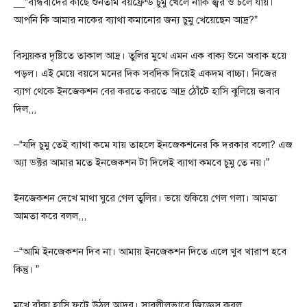
__”বান্ধবীদের কাছে শুনতাম বয়ফ্রেন্ড চুমু খেলে নাকি জ্বর ও চলে যায়।
আপনি কি আমার নাকের ব্যাথা কমানোর জন্য চুমু খেয়েছেন আদ্র?”
বিস্ময়কর দৃষ্টিতে তাকাল আদ্র। তুলির মুখে এমন এক বাক্য শুনে অবাক হয়ে
পড়ল। এই মেয়ে বয়সে মনের দিক সবদিক দিয়েই একদম বাচ্চা। নিজের
ব্যাগ থেকে ইনজেকশন বের করতে করতে আদ্র ঠোঁটে হাসি ঝুলিয়ে জবাব
দিল,,,
–“যদি চুমু তেই ব্যাথা কমে যায় তাহলে ইনজেকশনের কি দরকার বলো? এজ
অ্যা ডক্টর আমার মতে ইনজেকশন টা দিলেই ব্যাথা কমবে চুমু তে নয়।”
ইনজেকশন দেখে মাথা ঘুরে গেল তুলির। ভয়ে শুকিয়ে গেল গলা। আমতা
আমতা করে বলল,,,
–“আমি ইনজেকশন দিব না। আমায় ইনজেকশন দিতে এলে খুব খারাপ হবে
কিন্তু। ”
মুখে বাঁকা হাসি ফুটে উঠল আদ্রর। সাবলীলভাবে জিজ্ঞেস করল,,