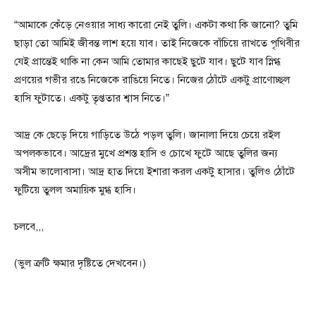
“আমাকে কেঁড়ে নেওয়ার সাধ্য কারো নেই তুলি। একটা কথা কি জানো? তুমি
ছাড়া তো আমিই জীবন্ত লাশ হয়ে যাব। তাই নিজেকে বাঁচিয়ে রাখতে পৃথিবীর
যেই প্রান্তেই থাকি না কেন আমি তোমার কাছেই ছুটে যাব। ছুটে যাব স্নিগ্ধ
প্রণয়ের গভীর রঙে নিজেকে রাঙিয়ে নিতে। নিজের ঠোঁটে একটু প্রাণোচ্ছল
হাসি ফুটাতে। একটু তৃপ্ততার শ্বাস নিতে।”
আদ্র কে ছেড়ে দিয়ে গাড়িতে উঠে পড়ল তুলি। জানালা দিয়ে চেয়ে রইল
অপলকভাবে। আদ্রের মুখে প্রশস্ত হাসি ও চোখে ফুটে আছে তুলির জন্য
অসীম ভালোবাসা। আদ্র হাত দিয়ে ইশারা করল একটু হাসার। তুলিও ঠোঁটে
ফুটিয়ে তুলল অমায়িক মুগ্ধ হাসি।
চলবে,,,
(ভুল ত্রুটি ক্ষমার দৃষ্টিতে দেখবেন।)