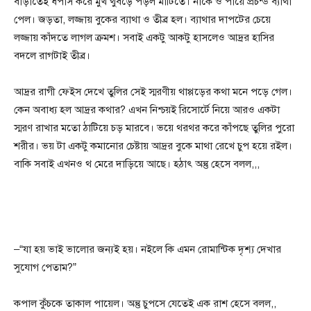
বাড়াতেই ধপাস করে মুখ থুবড়ে পড়ল মাটিতে। নাকে ও পায়ে প্রচন্ড ব্যাথা
পেল। জড়তা, লজ্জায় বুকের ব্যাথা ও তীব্র হল। ব্যাথার দাপটের চেয়ে
লজ্জায় কাঁদতে লাগল ক্রমশ। সবাই একটু আকটু হাসলেও আদ্রর হাসির
বদলে রাগটাই তীব্র।
আদ্রর রাগী ফেইস দেখে তুলির সেই স্মরণীয় থাপ্পড়ের কথা মনে পড়ে গেল।
কেন অবাধ্য হল আদ্রর কথার? এখন নিশ্চয়ই রিসোর্টে নিয়ে আরও একটা
স্মরণ রাখার মতো ঠাটিয়ে চড় মারবে। ভয়ে থরথর করে কাঁপছে তুলির পুরো
শরীর। ভয় টা একটু কমানোর চেষ্টায় আদ্রর বুকে মাথা রেখে চুপ হয়ে রইল।
বাকি সবাই এখনও থ মেরে দাড়িয়ে আছে। হঠাৎ অন্তু হেসে বলল,,,
–“যা হয় ভাই ভালোর জন্যই হয়। নইলে কি এমন রোমান্টিক দৃশ্য দেখার
সুযোগ পেতাম?”
কপাল কুঁচকে তাকাল পায়েল। অন্তু চুপসে যেতেই এক রাশ হেসে বলল,,