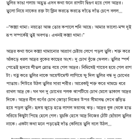
তুলির ভাঙা গলায় অদ্ভুত এসব কথা শুনে রাগটা দ্বিগুণ হয়ে গেল আদ্রর।
তুলো নিয়ে নাকের রক্ত টা ক্লিন করতে করতে দাঁতে দাঁত চেপে বলল,,,
–“কান্না থামা। নয়তো আজ তোর কপালে শনি আছে। আমার ভালো-মন্দ দুই
রূপ সম্পর্কেই তুই অবগত। এখনই কান্না থামা।”
আদ্রর কথা শুনে কান্না থামানোর আপ্রাণ চেষ্টায় লেগে পড়ল তুলি। শক্ত করে
আঁকড়ে ধরল আদ্রর বুকের কাছের অংশ। দু চোখ বুঁজে ফেলল। তুলির স্পর্শ
পেতেই হৃদয়ে শীতল স্রোত বয়ে গেল আদ্রর। নিমিষেই গায়েব হয়ে গেল রাগ
টা। যত্ন করে তুলির নাকে অয়েন্টমেন্ট লাগিয়ে ফু দিল তুলির বন্ধ দু চোখের
পাতায়। শিউরে উঠল তুলির সারা শরীর। আরেকটু শক্ত করে খামচে ধরে
রাখল আদ্র কে। ঘন ঘন দু চোখের পলক ঝাপটিয়ে চোখ মেলে তাকাল আদ্রর
দিকে। আদ্রর নীল বর্ণের চোখ জোড়া নিজের উপর সীমাবদ্ধ দেখে স্তম্ভিত
হয়ে পড়ল তুলি। হৃদয় জুড়ে হতে লাগল ভয়াবহ ঝড়। আদ্রর বুক থেকে হাত
সরিয়ে কিছুটা পিছে হেলে গেল। মুচকি হেসে আদ্র নিজের ঠোঁট ছোঁয়াল তুলির
নাকে। একটা কথা মনে পড়তেই দাঁত কেলিয়ে তুলি বলে উঠল,,,