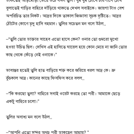
ডাকতেই আড়মোড়া ভেঙে উঠে বসল তুলি। ঘুম ঘুম চোখে চারপাশে চোখ
বুলাতেই গাড়ির বাহিরে দাঁড়িয়ে থাকতে দেখল সবাইকে। জায়গা টাও বেশ
অপরিচিত তার নিকট। আদ্রর দিকে তাকাল জিজ্ঞাসা সূচক দৃষ্টিতে। আদ্রর
ঠোঁটের কোণে মৃদু হাসি বহমান। তুলির সচেতন মন বলে উঠল,,
–“তুলি তোর ডাক্তার সাহেব এতো হাসে কেন? ওনার তো গুমরো মুখো
হওয়া উচিত ছিল। দেখিস এই হাসিতে ঘায়েল হয়ে কোন মেয়ে না জানি তোর
কাছ থেকে কেঁড়ে নেই ওনাকে।”
ভাবান্তর হতেই তুলি হাত বাড়িয়ে শক্ত করে জরিয়ে ধরল আদ্র কে। ভ্রু
কুঁচকাল আদ্র। কানের কাছে ফিসফিস করে বলল,,
–“কি করছো তুলা? বাহিরে সবাই ওয়েট করছে তো পরী। আমাকে ছেড়ে
একটু বাহিরে চলো।”
তুলির অবাধ্য মন বলে উঠল,,
–“আপনি এতো সুন্দর অথচ পরী ডাকছেন আমায়? ”