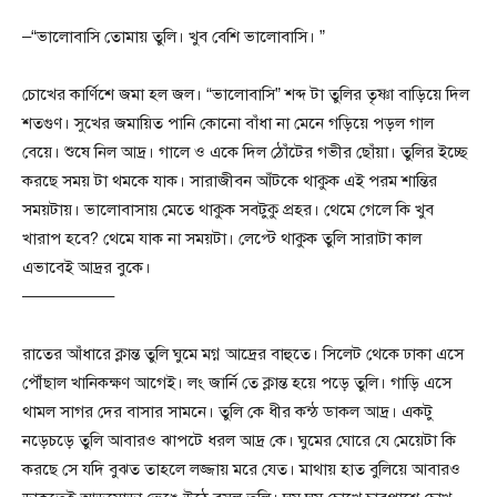
–“ভালোবাসি তোমায় তুলি। খুব বেশি ভালোবাসি। ”
চোখের কার্ণিশে জমা হল জল। “ভালোবাসি” শব্দ টা তুলির তৃষ্ণা বাড়িয়ে দিল
শতগুণ। সুখের জমায়িত পানি কোনো বাঁধা না মেনে গড়িয়ে পড়ল গাল
বেয়ে। শুষে নিল আদ্র। গালে ও একে দিল ঠোঁটের গভীর ছোঁয়া। তুলির ইচ্ছে
করছে সময় টা থমকে যাক। সারাজীবন আঁটকে থাকুক এই পরম শান্তির
সময়টায়। ভালোবাসায় মেতে থাকুক সবটুকু প্রহর। থেমে গেলে কি খুব
খারাপ হবে? থেমে যাক না সময়টা। লেপ্টে থাকুক তুলি সারাটা কাল
এভাবেই আদ্রর বুকে।
—————–
রাতের আঁধারে ক্লান্ত তুলি ঘুমে মগ্ন আদ্রের বাহুতে। সিলেট থেকে ঢাকা এসে
পৌঁছাল খানিকক্ষণ আগেই। লং জার্নি তে ক্লান্ত হয়ে পড়ে তুলি। গাড়ি এসে
থামল সাগর দের বাসার সামনে। তুলি কে ধীর কন্ঠ ডাকল আদ্র। একটু
নড়েচড়ে তুলি আবারও ঝাপটে ধরল আদ্র কে। ঘুমের ঘোরে যে মেয়েটা কি
করছে সে যদি বুঝত তাহলে লজ্জায় মরে যেত। মাথায় হাত বুলিয়ে আবারও