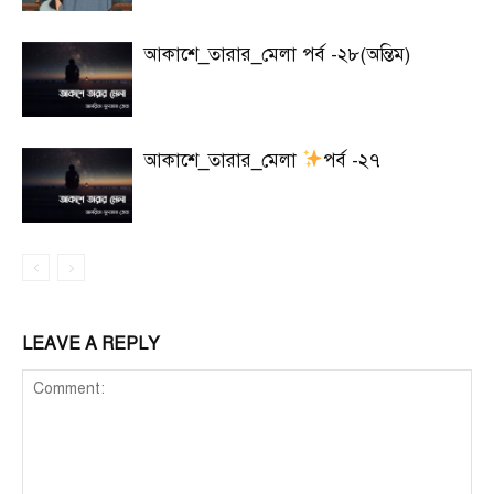
আকাশে_তারার_মেলা পর্ব -২৮(অন্তিম)
আকাশে_তারার_মেলা
পর্ব -২৭
LEAVE A REPLY