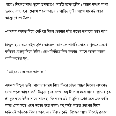
পারে। নিজের মাথা তুলে তাকাতেও অস্বস্তি হচ্ছে তুলির। আদ্রর কথায় মাথা
তুলতে বাধ্য হল। চোখে পড়ল আদ্রর রাগান্বিত দৃষ্টি। সাথে সাথেই অন্তর
আত্মা কেঁপে উঠল।
–“আমায় কামড় দিয়ে দেখিয়ে দিলে তোমার দাঁত কতো দারালো তাই না?”
নিশ্চুপ হয়ে বসে রইল তুলি। আচমকা আদ্র কে শার্টের বোতাম খুলতে দেখে
কলিজা মোচড় দিয়ে উঠল। চোখ ফিরিয়ে নিল লজ্জায়। কানে আসল আদ্রর
রাগী কন্ঠের সুর,,
–“এই মেয়ে এদিকে তাকাও।”
এখনও নিশ্চুপ তুলি। লাল রাঙা মুখ নিয়ে ফিরে চাইল আদ্রর দিকে। প্রথমেই
চোখ পড়ল আদ্রর ফর্সা উম্মুক্ত বুকে রক্তে কিছু টা লাল হয়ে যাওয়া স্থানে। বুক
টা ধুক করে উঠল সাথে সাথেই। কি করল এটা? তুলির ছোট্ট মনে এক ফালি
লজ্জা যেন উড়ে এসে জড়ো হয়ে বসল। বহু কষ্টে আদ্রর চোখের দিকে
চাইতেই আঁতকে উঠল। আজ আর নিস্তার নেই। নিজের পায়ে নিজেই কুড়াল