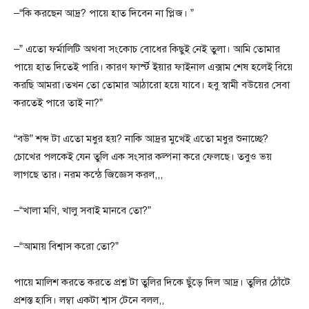
–“কি করছেন আদ্র? পায়ে হাত দিবেন না প্লিজ। ”
–” এতো ফর্মালিটি অথবা সংকোচ বোধের কিছুই নেই তুলা। আমি তোমার
পায়ে হাত দিতেই পারি। কারণ ফার্স্ট ইয়ার ফাইনাল এক্সাম শেষ হলেই বিয়ে
করছি আমরা।তখন তো তোমার আঠারো হয়ে যাবে। হবু স্বামী বউয়ের সেবা
করতেই পারে তাই না?”
“বউ” শব্দ টা এতো মধুর হয়? নাকি আদ্রর মুখেই এতো মধুর শুনাচ্ছে?
চোখের পলকেই যেন তুলি এক সংসার কল্পনা করে ফেলছে। তবুও ভয়
লাগছে তার। নরম কন্ঠে জিজ্ঞেস করল,,,
–“খালা মণি, খালু সবাই মানবে তো?”
–“আমায় বিশ্বাস করো তো?”
পায়ে মালিশ করতে করতে প্রশ্ন টা তুলির দিকে ছুঁড়ে দিল আদ্র। তুলির ঠোঁটে
প্রশস্ত হাসি। লম্বা একটা শ্বাস টেনে বলল,,