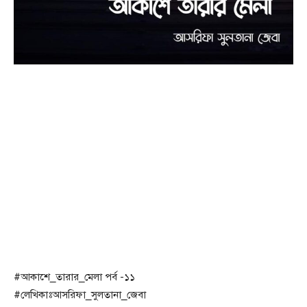
#আকাশে_তারার_মেলা পর্ব -১১
#লেখিকাঃআসরিফা_সুলতানা_জেবা