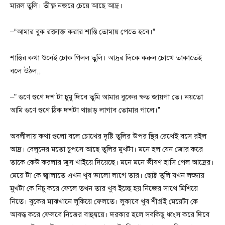
মারল তুলি। তীক্ষ্ণ নজরে চেয়ে আছে আদ্র।
–“আমার বুক রক্তাক্ত করার শাস্তি তোমায় পেতে হবে।”
শাস্তির কথা শুনেই ঢোক গিলল তুলি। আদ্রর দিকে করুন চোখে তাকাতেই
বলে উঠল,,
–” গুণে গুণে দশ টা চুমু দিবে তুমি আমার বুকের ক্ষত জায়গা তে। নয়তো
আমি গুণে গুণে ঠিক দশটা থাপ্পড় লাগাব তোমার গালে।”
অবলীলায় কথা গুলো বলে চোখের দৃষ্টি তুলির উপর স্থির রেখেই বসে রইল
আদ্র। বেলুনের মতো চুপসে আছে তুলির মুখটা। মনে হল যেন জোর করে
তাকে কেউ করলার জুস খাইয়ে দিয়েছে। মনে মনে ভীষণ হাসি পেল আদ্রের।
মেয়ে টা কে জ্বালাতে এখন খুব ভালো লাগে তার। ছোট্ট তুলি যখন লজ্জায়
মুখটা কে নিচু করে ফেলে তখন তার খুব ইচ্ছে হয় নিজের সাথে মিশিয়ে
নিতে। বুকের মাঝখানে লুকিয়ে ফেলতে। লুকাবে খুব শীগ্রই মেয়েটা কে
আবদ্ধ করে ফেলবে নিজের বাহুদ্বয়ে। দরকার হলে সবকিছু ধ্বংস করে দিবে