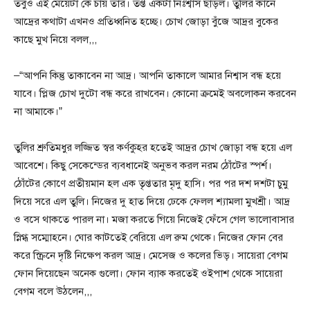
তবুও এই মেয়েটা কে চায় তার। তপ্ত একটা নিঃশ্বাস ছাড়ল। তুলির কানে
আদ্রের কথাটা এখনও প্রতিধ্বনিত হচ্ছে। চোখ জোড়া বুঁজে আদ্রর বুকের
কাছে মুখ নিয়ে বলল,,,
–“আপনি কিন্তু তাকাবেন না আদ্র। আপনি তাকালে আমার নিশ্বাস বন্ধ হয়ে
যাবে। প্লিজ চোখ দুটো বন্ধ করে রাখবেন। কোনো ক্রমেই অবলোকন করবেন
না আমাকে।”
তুলির শ্রুতিমধুর লজ্জিত স্বর কর্ণকুহর হতেই আদ্রর চোখ জোড়া বন্ধ হয়ে এল
আবেশে। কিছু সেকেন্ডের ব্যবধানেই অনুভব করল নরম ঠোঁটের স্পর্শ।
ঠোঁটের কোণে প্রতীয়মান হল এক তৃপ্ততার মৃদু হাসি। পর পর দশ দশটা চুমু
দিয়ে সরে এল তুলি। নিজের দু হাত দিয়ে ঢেকে ফেলল শ্যামলা মুখশ্রী। আদ্র
ও বসে থাকতে পারল না। মজা করতে গিয়ে নিজেই ফেঁসে গেল ভালোবাসার
স্নিগ্ধ সম্মোহনে। ঘোর কাটতেই বেরিয়ে এল রুম থেকে। নিজের ফোন বের
করে স্ক্রিনে দৃষ্টি নিক্ষেপ করল আদ্র। মেসেজ ও কলের ভিড়। সায়েরা বেগম
ফোন দিয়েছেন অনেক গুলো। ফোন ব্যাক করতেই ওইপাশ থেকে সায়েরা
বেগম বলে উঠলেন,,,