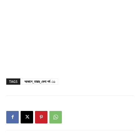
TAGS
আকাশে_তারার_মেলা পর্ব -১১