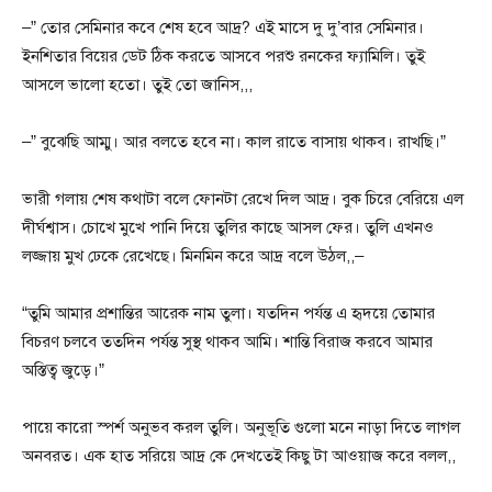
–” তোর সেমিনার কবে শেষ হবে আদ্র? এই মাসে দু দু’বার সেমিনার।
ইনশিতার বিয়ের ডেট ঠিক করতে আসবে পরশু রনকের ফ্যামিলি। তুই
আসলে ভালো হতো। তুই তো জানিস,,,
–” বুঝেছি আম্মু। আর বলতে হবে না। কাল রাতে বাসায় থাকব। রাখছি।”
ভারী গলায় শেষ কথাটা বলে ফোনটা রেখে দিল আদ্র। বুক চিরে বেরিয়ে এল
দীর্ঘশ্বাস। চোখে মুখে পানি দিয়ে তুলির কাছে আসল ফের। তুলি এখনও
লজ্জায় মুখ ঢেকে রেখেছে। মিনমিন করে আদ্র বলে উঠল,,–
“তুমি আমার প্রশান্তির আরেক নাম তুলা। যতদিন পর্যন্ত এ হৃদয়ে তোমার
বিচরণ চলবে ততদিন পর্যন্ত সুস্থ থাকব আমি। শান্তি বিরাজ করবে আমার
অস্তিত্ব জুড়ে।”
পায়ে কারো স্পর্শ অনুভব করল তুলি। অনুভূতি গুলো মনে নাড়া দিতে লাগল
অনবরত। এক হাত সরিয়ে আদ্র কে দেখতেই কিছু টা আওয়াজ করে বলল,,