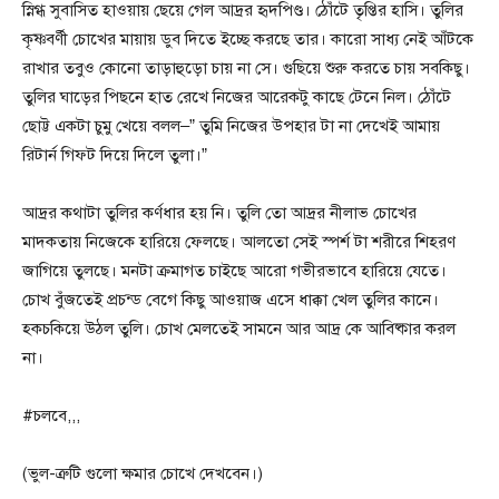
স্নিগ্ধ সুবাসিত হাওয়ায় ছেয়ে গেল আদ্রর হৃদপিণ্ড। ঠোঁটে তৃপ্তির হাসি। তুলির
কৃষ্ণবর্ণী চোখের মায়ায় ডুব দিতে ইচ্ছে করছে তার। কারো সাধ্য নেই আঁটকে
রাখার তবুও কোনো তাড়াহুড়ো চায় না সে। গুছিয়ে শুরু করতে চায় সবকিছু।
তুলির ঘাড়ের পিছনে হাত রেখে নিজের আরেকটু কাছে টেনে নিল। ঠোঁটে
ছোট্ট একটা চুমু খেয়ে বলল–” তুমি নিজের উপহার টা না দেখেই আমায়
রিটার্ন গিফট দিয়ে দিলে তুলা।”
আদ্রর কথাটা তুলির কর্ণধার হয় নি। তুলি তো আদ্রর নীলাভ চোখের
মাদকতায় নিজেকে হারিয়ে ফেলছে। আলতো সেই স্পর্শ টা শরীরে শিহরণ
জাগিয়ে তুলছে। মনটা ক্রমাগত চাইছে আরো গভীরভাবে হারিয়ে যেতে।
চোখ বুঁজতেই প্রচন্ড বেগে কিছু আওয়াজ এসে ধাক্কা খেল তুলির কানে।
হকচকিয়ে উঠল তুলি। চোখ মেলতেই সামনে আর আদ্র কে আবিষ্কার করল
না।
#চলবে,,,
(ভুল-ত্রুটি গুলো ক্ষমার চোখে দেখবেন।)