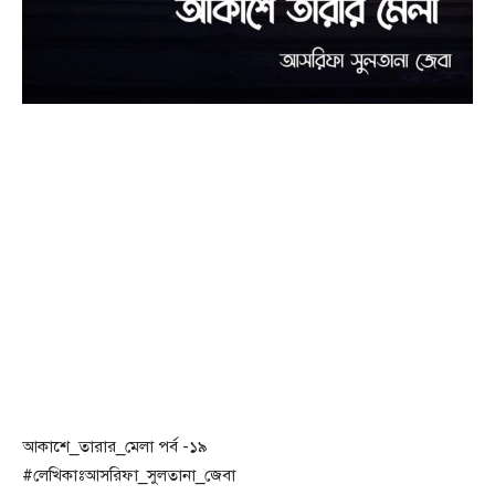
আকাশে_তারার_মেলা পর্ব -১৯
#লেখিকাঃআসরিফা_সুলতানা_জেবা