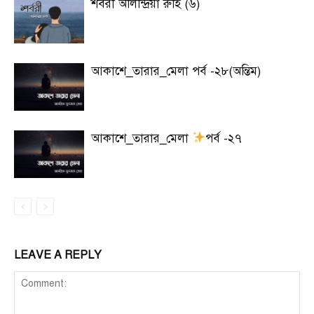
শর্বরী অলিন্দ্রিয়া রুহি (৬)
আকাশে_তারার_মেলা পর্ব -২৮(অন্তিম)
আকাশে_তারার_মেলা
পর্ব -২৭
LEAVE A REPLY