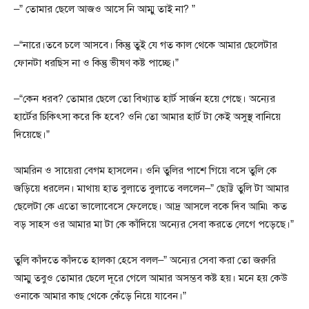
–” তোমার ছেলে আজও আসে নি আম্মু তাই না? ”
–“নারে।তবে চলে আসবে। কিন্তু তুই যে গত কাল থেকে আমার ছেলেটার
ফোনটা ধরছিস না ও কিন্তু ভীষণ কষ্ট পাচ্ছে।”
–“কেন ধরব? তোমার ছেলে তো বিখ্যাত হার্ট সার্জন হয়ে গেছে। অন্যের
হার্টের চিকিৎসা করে কি হবে? ওনি তো আমার হার্ট টা কেই অসুস্থ বানিয়ে
দিয়েছে।”
আমরিন ও সায়েরা বেগম হাসলেন। ওনি তুলির পাশে গিয়ে বসে তুলি কে
জড়িয়ে ধরলেন। মাথায় হাত বুলাতে বুলাতে বললেন–” ছোট্ট তুলি টা আমার
ছেলেটা কে এতো ভালোবেসে ফেলেছে। আদ্র আসলে বকে দিব আমি৷ কত
বড় সাহস ওর আমার মা টা কে কাঁদিয়ে অন্যের সেবা করতে লেগে পড়েছে।”
তুলি কাঁদতে কাঁদতে হালকা হেসে বলল–” অন্যের সেবা করা তো জরুরি
আম্মু তবুও তোমার ছেলে দূরে গেলে আমার অসম্ভব কষ্ট হয়। মনে হয় কেউ
ওনাকে আমার কাছ থেকে কেঁড়ে নিয়ে যাবেন।”