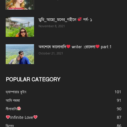
তুমি_আছো_মনের_গহীনে
পর্ব- ১
November 8, 2021
অবশেষে ভালোবাসি
writer :রোদেলা
part:1
October 21, 2021
POPULAR CATEGORY
ভ্যাম্পায়ার কুইন
101
আমি পদ্মজা
91
লীলাবালি
90
Infinite Love
87
ভিলেন
86