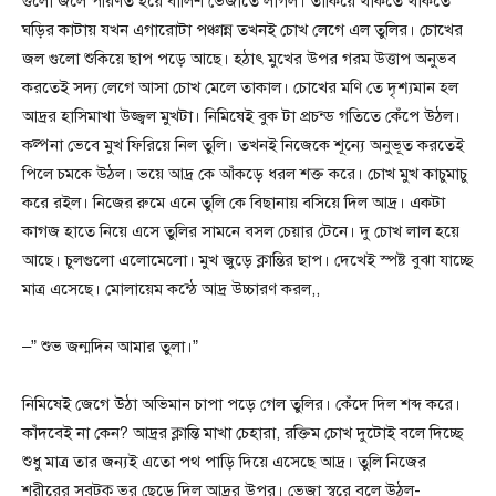
গুলো জলে পরিণত হয়ে বালিশ ভেজাতে লাগল। তাকিয়ে থাকতে থাকতে
ঘড়ির কাটায় যখন এগারোটা পঞ্চান্ন তখনই চোখ লেগে এল তুলির। চোখের
জল গুলো শুকিয়ে ছাপ পড়ে আছে। হঠাৎ মুখের উপর গরম উত্তাপ অনুভব
করতেই সদ্য লেগে আসা চোখ মেলে তাকাল। চোখের মণি তে দৃশ্যমান হল
আদ্রর হাসিমাখা উজ্জ্বল মুখটা। নিমিষেই বুক টা প্রচন্ড গতিতে কেঁপে উঠল।
কল্পনা ভেবে মুখ ফিরিয়ে নিল তুলি। তখনই নিজেকে শূন্যে অনুভূত করতেই
পিলে চমকে উঠল। ভয়ে আদ্র কে আঁকড়ে ধরল শক্ত করে। চোখ মুখ কাচুমাচু
করে রইল। নিজের রুমে এনে তুলি কে বিছানায় বসিয়ে দিল আদ্র। একটা
কাগজ হাতে নিয়ে এসে তুলির সামনে বসল চেয়ার টেনে। দু চোখ লাল হয়ে
আছে। চুলগুলো এলোমেলো। মুখ জুড়ে ক্লান্তির ছাপ। দেখেই স্পষ্ট বুঝা যাচ্ছে
মাত্র এসেছে। মোলায়েম কন্ঠে আদ্র উচ্চারণ করল,,
–” শুভ জন্মদিন আমার তুলা।”
নিমিষেই জেগে উঠা অভিমান চাপা পড়ে গেল তুলির। কেঁদে দিল শব্দ করে।
কাঁদবেই না কেন? আদ্রর ক্লান্তি মাখা চেহারা, রক্তিম চোখ দুটোই বলে দিচ্ছে
শুধু মাত্র তার জন্যই এতো পথ পাড়ি দিয়ে এসেছে আদ্র। তুলি নিজের
শরীরের সবটুকু ভর ছেড়ে দিল আদ্রর উপর। ভেজা স্বরে বলে উঠল-