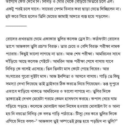
ভাগ্যিস কেউ দেখে নি। নিবিড় ও ঘোর থেকে বেড়িয়ে ভিতরে চলে এল।
একটু পরই চলে যাবে। সায়েরা বেগম ডিনার করা ছাড়া যেতে দিচ্ছিলেন না।
হুট করে বিয়ে হলেও তিনি মেয়ের জামাই আদরে ব্যস্ত হয়ে পড়লেন।
_________
রোদের প্রখরতায় ঘেমে একাকার তুলির কলেজ ড্রেস টা। কাঠফাটা রোদের
তাপে আজকাল তুলি প্রচন্ড বিরক্ত। তার চেয়ে ও বেশি বিরক্ত পরীক্ষা নামক
প্যারায়। কিছুই ভালো লাগছে না তার। আজ শেষ পরীক্ষা। আমরিনের সাথে
দাঁড়িয়ে আছে কলেজ গেইটে। আমরিন আজ পরীক্ষা শেষে বাসায় যাবে
নিবিড় কে বলেই এসেছে। তিন তিনটা মাস কেটে গেছে বিয়ের। আর
সংসারের পুরো দুইটা মাস। আজ ইনশিতা ও আসবে বাসায়। গাড়ি তে কিছু
সমস্যা দেখা দিয়েছে তাই ড্রাইভার ঠিক করতে নিয়ে গিয়েছেন। তপ্ত দুপুরে
এভাবে দাড়িয়ে থাকতে আমরিনের ও ভালো লাগছে না। তুলির দিকে
তাকাতেই দেখল মেয়েটা গরমে কেমন হাসফাস করছে। কপাল বেয়ে ঘাম
গড়িয়ে পড়ছে। কলেজে মোবাইল আনা নিষেধ হওয়ায় মোবাইল টা ও আনা
হয় নি নয়তো নিবিড় কে বলত গাড়ি পাঠাতে। টিস্যু বের করে তুলির দিকে
এগিয়ে দিয়ে বলল–” আজকাল তুই অল্পতেই ক্লান্ত হয়ে পড়ছিস না তুলি?”