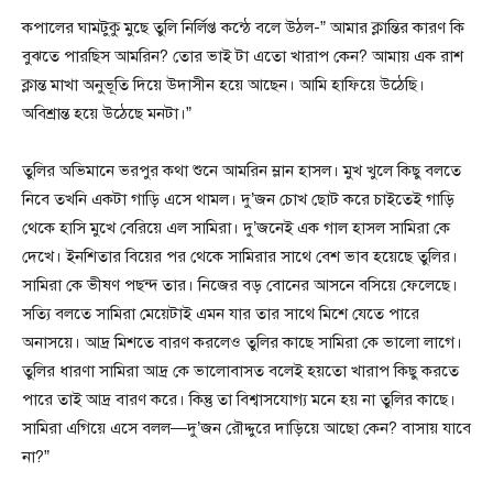
কপালের ঘামটুকু মুছে তুলি নির্লিপ্ত কন্ঠে বলে উঠল-” আমার ক্লান্তির কারণ কি
বুঝতে পারছিস আমরিন? তোর ভাই টা এতো খারাপ কেন? আমায় এক রাশ
ক্লান্ত মাখা অনুভূতি দিয়ে উদাসীন হয়ে আছেন। আমি হাফিয়ে উঠেছি।
অবিশ্রান্ত হয়ে উঠেছে মনটা।”
তুলির অভিমানে ভরপুর কথা শুনে আমরিন ম্লান হাসল। মুখ খুলে কিছু বলতে
নিবে তখনি একটা গাড়ি এসে থামল। দু’জন চোখ ছোট করে চাইতেই গাড়ি
থেকে হাসি মুখে বেরিয়ে এল সামিরা। দু’জনেই এক গাল হাসল সামিরা কে
দেখে। ইনশিতার বিয়ের পর থেকে সামিরার সাথে বেশ ভাব হয়েছে তুলির।
সামিরা কে ভীষণ পছন্দ তার। নিজের বড় বোনের আসনে বসিয়ে ফেলেছে।
সত্যি বলতে সামিরা মেয়েটাই এমন যার তার সাথে মিশে যেতে পারে
অনাসয়ে। আদ্র মিশতে বারণ করলেও তুলির কাছে সামিরা কে ভালো লাগে।
তুলির ধারণা সামিরা আদ্র কে ভালোবাসত বলেই হয়তো খারাপ কিছু করতে
পারে তাই আদ্র বারণ করে। কিন্তু তা বিশ্বাসযোগ্য মনে হয় না তুলির কাছে।
সামিরা এগিয়ে এসে বলল—দু’জন রৌদ্দুরে দাড়িয়ে আছো কেন? বাসায় যাবে
না?”