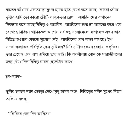
রাতের আঁধারে একজোড়া যুগল হাতে হাত রেখে বসে আছে। কারো ঠোঁটে
তৃপ্তির হাসি তো কারো ঠোঁটে লাজুকতার রেখা। আমরিন দের বাগানের
দিকটায় বসে আছে নিবিড় ও আমরিন। আমরিনের হাত টা আলতো করে ধরে
রেখেছে নিবিড়। খানিকক্ষণ আগেও সবকিছু এলোমেলো লাগলেও এখন আর
বিচ্ছিন্ন হওয়ার কোনো সুযোগ নেই। আমরিনের বেশ লজ্জা লাগছে। ইশ!
এতো লজ্জাকর পরিস্থিতি কেন সৃষ্টি হল? নিবিড় টাও কেমন বেহায়া প্রকৃতির।
তার চেয়েও এক ধাপ এগিয়ে তার ভাই। কি অবলীলায় বোন কে সারাজীবনের
জন্য বেঁধে দিল নিবিড় নামক ছেলেটার সাথে।
ফ্লাশব্যাক~
তুলির ছলছল নয়ন জোড়া দেখে মৃদু হাসল আদ্র। নিবিড়ের মলিন মুখের দিকে
তাকিয়ে বলল,,
–” ফিরিয়ে কেন দিব জানিস?”