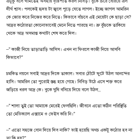
এটুকু বলে থামতেই অসহায় দৃষ্টিপাত করল নিবিড়। বুকে চিরে বেরিয়ে এল
দীর্ঘ শ্বাস। পলকেই হৃদয় টা জ্বলে পুড়ে যেতে লাগল। ইচ্ছে জাগল আমরিন
কে জোর করে নিজের করে নিতে। কিভাবে বাঁচবে এই মেয়েটা কে ছাড়া সে?
আদ্রর কঠোরতা কোনোভাবেই মেনে নিতে পারছে না। ভ্রু কুঁচকে তাকিয়ে
থেকে আদ্র অসমাপ্ত কথাটা শেষ করে দিল।
–” কাজী নিয়ে তাড়াতাড়ি আসিস। এখন না ফিরলে কাজী নিয়ে আসবি
কিভাবে?”
চমকিত নয়নে সবাই আদ্রর দিকে তাকাল। সবার ঠোঁটে ফুটে উঠল আনন্দের
হাসি। আমরিন তো পুরোই স্তব্ধ হয়ে গেছে। নিবিড় উঠে এসে শক্ত করে
জড়িয়ে ধরল আদ্র কে। বুকে ঘুষি বসিয়ে দিয়ে বলে উঠল,,
–” শালা তুই তো আমাকে মেরেই ফেলছিলি। জীবনে এতো কঠিন পরিস্থিতি
তো মেডিক্যাল এক্সামে ও ফেইস করি নি।”
–” এতো সহজে বোন দিয়ে দিব নাকি? ভাই হয়েছি অথচ একটু কঠোর হব না
তা কি হয়?”