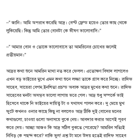
–” জানি। আমি অপরাধ করেছি আদ্র। বেস্ট ফ্রেন্ড হয়েও তোর কাছ থেকে
লুকিয়েছি। কিন্তু আমি তোর বোনটা কে ভীষণ ভালোবাসি।”
–” আমার বোন ও তোকে ভালোবাসে তা আমরিনের চোখের জলেই
প্রতীয়মান।”
আদ্রর কথা শুনে আমরিন মাথা নত করে ফেলল। এতোক্ষণ বিষাদ লাগলেও
এখন বড় ভাইয়ের মুখে এমন কথা শুনে লজ্জা তাকে গ্রাস করে নিচ্ছে। রাদিফ
সাহেব, সায়েরা বেগম,ইনশিতা প্রচন্ড অবাক আদ্রর মুখের কথা শুনে। রাদিফ
সাহেবের মনটা অসম্ভব ভালো লাগায় ভরে গেল। আদ্র শুধু সম্পর্কে ভাই
হিসেবে থাকে নি ভাইয়ের দায়িত্ব টা ও যথাযথ পালন করে। দু মেয়ে মুখ
ফুটে কখনও ওনার কাছে কিছু না বললেও আদ্র ঠিকি দুই বোনের মনের
কথাগুলো, চাওয়া গুলো অনাসয়ে বুঝে নেয়। আবদার করার আগেই পূরণ
করে দেয়। আচ্ছা আজও কি আদ্র সঠিল বুঝতে পেরেছে? আমরিন সত্যিই
নিবিড় কে পছন্দ করে? নাকি ভুল! প্রশ্ন টা মনে উদয় হতেই রাদিফ সাহেব