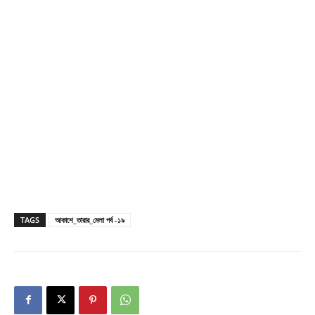
TAGS
আকাশে_তারার_মেলা পর্ব -১৯