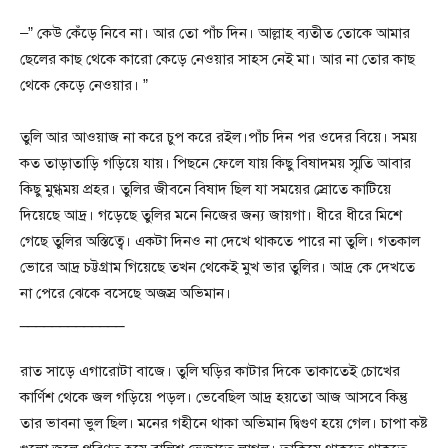
–” কেউ কেঁড়ে নিবে না। আর তো পাঁচ দিন। আল্লাহ ব্যতীত তোকে আমার
ছেলের কাছ থেকে কারো কেড়ে নেওয়ার সাহস নেই মা। আর না তোর কাছ
থেকে কেড়ে নেওয়ার। ”
তুলি আর আওয়াজ না করে চুপ করে রইল।পাঁচ দিন পর ওদের বিয়ে। সময়
কত তাড়াতাড়ি গড়িয়ে যায়। পিছনে ফেলে যায় কিছু বিষাদময় স্মৃতি আবার
কিছু মুগ্ধময় প্রহর। তুলির জীবনে বিষাদ ছিল যা সময়ের স্রোতে কাটিয়ে
দিয়েছে আদ্র। গড়েছে তুলির মনে নিজের জন্য জায়গা। ধীরে ধীরে মিশে
গেছে তুলির অস্তিত্বে। একটা দিনও না দেখে থাকতে পারে না তুলি। গতকাল
ভোরে আদ্র চট্টগ্রাম গিয়েছে তখন থেকেই মুখ ভার তুলির। আদ্র কে দেখতে
না পেরে ঝেকে বসেছে অজস্র অভিমান।
_____________
রাত সাড়ে এগারোটা বাজে। তুলি ঘড়ির কাটার দিকে তাকাতেই চোখের
কার্ণিশ থেকে জল গড়িয়ে পড়ল। ভেবেছিল আদ্র হয়তো আজ আসবে কিন্তু
তার ভাবনা ভুল ছিল। মনের গহীনে থাকা অভিমান দ্বিগুণ হয়ে গেল। চাপা কষ্ট