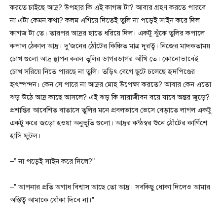
করতে চাইছে আদ্র? উপহার কি এই কাগজ টা? আবার গ্রহণ করতে পারবে
না এটা কেমন কথা? কলম এগিয়ে দিতেই তুলি না পড়েই সাইন করে দিল
কাগজ টা তে। তারপর আদ্রর হাতে ধরিয়ে দিল। একটু ঝুঁকে তুলির কপালে
কপাল ঠেকাল আদ্র। দু’জনের ঠোঁটের কিঞ্চিত মাত্র দূরত্ব। নিজের মাদকতাময়
চোখ গুলো আদ্র স্থাপন করল তুলির ডাগরডাগর আঁখি তে। কোনোভাবেই
চোখ সরিয়ে নিতে পারছে না তুলি। তড়িৎ বেগে ছুটে চলেছে হৃদপিণ্ডের
হৃৎস্পন্দন। কেন সে পারে না আদ্রর মোহ উপেক্ষা করতে? আবার কেন এতো
ঝড় উঠে আদ্র কাছে আসলে? এই ঝড় কি সারাজীবন বয়ে যাবে অন্তর জুড়ে?
প্রশান্তির আবেশিত বাতাসে তুলির মনে প্রবলভাবে ভেসে বেড়াতে লাগল একটু
একটু করে জড়ো হওয়া অনুভূতি গুলো। আদ্রর কন্ঠস্বর শুনে ঠোঁটের কার্ণিশে
হাসি ফুটল।
–” না পড়েই সাইন করে দিলে?”
–” আপনার প্রতি অগাধ বিশ্বাস আছে তো আদ্র। সবকিছু ধোকা দিলেও আমার
অস্তিত্ব আমাকে ধোঁকা দিবে না।”