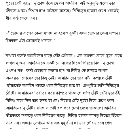
পুরো পেট জুড়ে। দু চোখ বুঁজে ফেলল আমরিন। এই অনুভূতি গুলো তার
জীবনে প্রথম। নিশ্বাস টাও আটকে আসছে। নিবিড়ের হাতটা চেপে ধরতেই
ধীর কন্ঠ ভেসে এল।
–” তোমার বাপের কেনা সম্পদ না হলেও বুকটা এখন তোমার কেনা সম্পদ।
চিরকাল এটা তোমারই থাকবে।”
কথাটা বলেই আমরিনের ঘাড়ে ঠোঁট ছোঁয়াল । এক অজানা ঘোরে ডুবে যেতে
লাগল দু’জন। আমরিন কে একটানে নিজের দিকে ফিরিয়ে নিল। দু চোখ
এখনও বন্ধ। ফর্সা চেহারায় লজ্জার ছাপ যা নিবিড় কে টানতে লাগল
অনবরত। দোষের তো কিছু নেই। আমরিন তো তার বউ। কপালে ঠোঁট
ছোঁয়াতেই আমরিন খামচে ধরল নিবিড়ের হাত টা। প্রস্ফুটিত হাসি নিবিড়ের
ঠোঁটে। আমরিনের তিরতির করে কাঁপতে থাকা গোলাপি ঠোঁট দুটো মুহুর্তেই
বিক্ষিপ্ত করে দিল তার হৃদয় টা কে। নিজের ঠোঁট দুটো দিয়ে চেপে ধরল
আমরিনের দু ঠোঁট। সাথে সাথেই ধপ করে চোখ মেলে তাকালো আমরিন।
তীব্রভাবে আকড়ে ধরল নিবিড়ের ঘাড়ে। নিবিড় হালকা কামড় দিতেই ছিটকে
সরে এল। লজ্জায় সেখানে আর এক মুহূর্ত না দাড়িয়ে দৌড়ে চলে গেল।