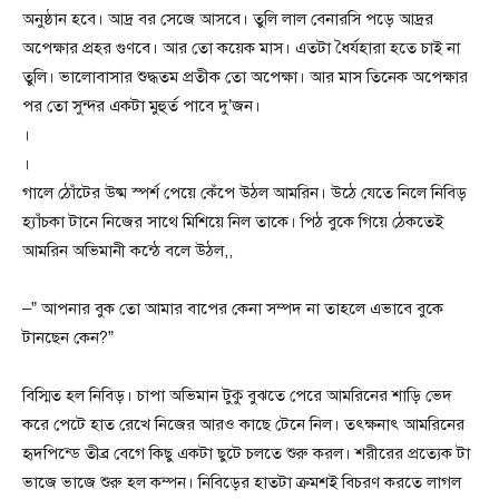
অনুষ্ঠান হবে। আদ্র বর সেজে আসবে। তুলি লাল বেনারসি পড়ে আদ্রর
অপেক্ষার প্রহর গুণবে। আর তো কয়েক মাস। এতটা ধৈর্যহারা হতে চাই না
তুলি। ভালোবাসার শুদ্ধতম প্রতীক তো অপেক্ষা। আর মাস তিনেক অপেক্ষার
পর তো সুন্দর একটা মুহুর্ত পাবে দু’জন।
।
।
গালে ঠোঁটের উষ্ম স্পর্শ পেয়ে কেঁপে উঠল আমরিন। উঠে যেতে নিলে নিবিড়
হ্যাঁচকা টানে নিজের সাথে মিশিয়ে নিল তাকে। পিঠ বুকে গিয়ে ঠেকতেই
আমরিন অভিমানী কন্ঠে বলে উঠল,,
–” আপনার বুক তো আমার বাপের কেনা সম্পদ না তাহলে এভাবে বুকে
টানছেন কেন?”
বিস্মিত হল নিবিড়। চাপা অভিমান টুকু বুঝতে পেরে আমরিনের শাড়ি ভেদ
করে পেটে হাত রেখে নিজের আরও কাছে টেনে নিল। তৎক্ষনাৎ আমরিনের
হৃদপিন্ডে তীব্র বেগে কিছু একটা ছুটে চলতে শুরু করল। শরীরের প্রত্যেক টা
ভাজে ভাজে শুরু হল কম্পন। নিবিড়ের হাতটা ক্রমশই বিচরণ করতে লাগল