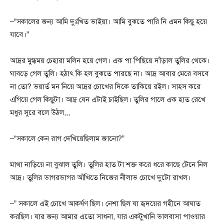
–“সকালের জন্য আমি দুঃখিত ভাইয়া। আমি বুঝতে পারি নি এমন কিছু হয়ে
যাবে।”
আদ্রর মুগ্ধময় চেহারা মলিন হয়ে গেল। এক পা পিছিয়ে দাঁড়াল তুলির থেকে।
ঘাবড়ে গেল তুলি। হঠাৎ কি হল বুঝতে পারছে না। আদ্র আবার মেরে বসবে
না তো? ভয়ার্ত মন নিয়ে আদ্রর চোখের দিকে তাকিয়ে রইল। সাহস করে
এগিয়ে গেল কিছুটা। আদ্র যেন এটাই চাইছিল। তুলির গালে এক হাত রেখে
মধুর সুরে বলে উঠল,,,
–“সকালে কেন রাগ দেখিয়েছিলাম জানো?”
মাথা নাড়িয়ে না বুঝাল তুলি। তুলির হাত টা শক্ত করে ধরে কাছে টেনে নিল
আদ্র। তুলির ডাগরডাগর আঁখিতে নিজের নীলাভ চোখে দুটো রাখল।
–” সকালে এই চোখে আকর্ষণ ছিল। নেশা ছিল যা হৃদয়ের গহীনে আঘাত
করছিল। যার জন্য আমার এতো সাধনা, যার একটুখানি ভালবাসা পাওয়ার