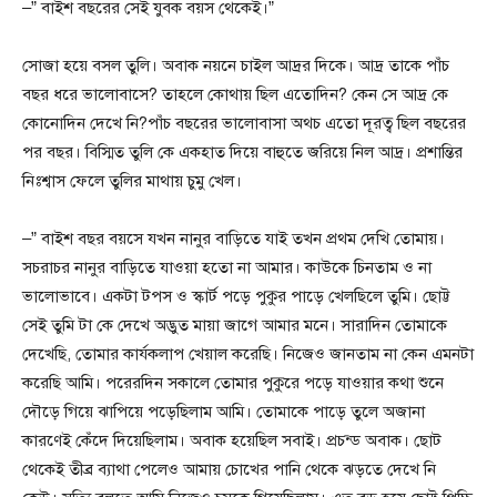
–” বাইশ বছরের সেই যুবক বয়স থেকেই।”
সোজা হয়ে বসল তুলি। অবাক নয়নে চাইল আদ্রর দিকে। আদ্র তাকে পাঁচ
বছর ধরে ভালোবাসে? তাহলে কোথায় ছিল এতোদিন? কেন সে আদ্র কে
কোনোদিন দেখে নি?পাঁচ বছরের ভালোবাসা অথচ এতো দূরত্ব ছিল বছরের
পর বছর। বিস্মিত তুলি কে একহাত দিয়ে বাহুতে জরিয়ে নিল আদ্র। প্রশান্তির
নিঃশ্বাস ফেলে তুলির মাথায় চুমু খেল।
–” বাইশ বছর বয়সে যখন নানুর বাড়িতে যাই তখন প্রথম দেখি তোমায়।
সচরাচর নানুর বাড়িতে যাওয়া হতো না আমার। কাউকে চিনতাম ও না
ভালোভাবে। একটা টপস ও স্কার্ট পড়ে পুকুর পাড়ে খেলছিলে তুমি। ছোট্ট
সেই তুমি টা কে দেখে অদ্ভুত মায়া জাগে আমার মনে। সারাদিন তোমাকে
দেখেছি, তোমার কার্যকলাপ খেয়াল করেছি। নিজেও জানতাম না কেন এমনটা
করেছি আমি। পরেরদিন সকালে তোমার পুকুরে পড়ে যাওয়ার কথা শুনে
দৌড়ে গিয়ে ঝাপিয়ে পড়েছিলাম আমি। তোমাকে পাড়ে তুলে অজানা
কারণেই কেঁদে দিয়েছিলাম। অবাক হয়েছিল সবাই। প্রচন্ড অবাক। ছোট
থেকেই তীব্র ব্যাথা পেলেও আমায় চোখের পানি থেকে ঝড়তে দেখে নি