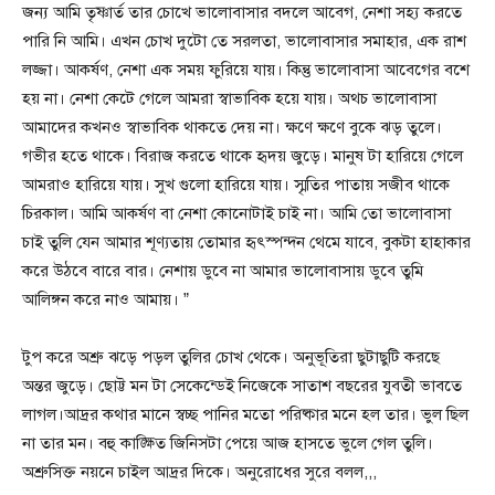
জন্য আমি তৃষ্ণার্ত তার চোখে ভালোবাসার বদলে আবেগ, নেশা সহ্য করতে
পারি নি আমি। এখন চোখ দুটো তে সরলতা, ভালোবাসার সমাহার, এক রাশ
লজ্জা। আকর্ষণ, নেশা এক সময় ফুরিয়ে যায়। কিন্তু ভালোবাসা আবেগের বশে
হয় না। নেশা কেটে গেলে আমরা স্বাভাবিক হয়ে যায়। অথচ ভালোবাসা
আমাদের কখনও স্বাভাবিক থাকতে দেয় না। ক্ষণে ক্ষণে বুকে ঝড় তুলে।
গভীর হতে থাকে। বিরাজ করতে থাকে হৃদয় জুড়ে। মানুষ টা হারিয়ে গেলে
আমরাও হারিয়ে যায়। সুখ গুলো হারিয়ে যায়। স্মৃতির পাতায় সজীব থাকে
চিরকাল। আমি আকর্ষণ বা নেশা কোনোটাই চাই না। আমি তো ভালোবাসা
চাই তুলি যেন আমার শূণ্যতায় তোমার হৃৎস্পন্দন থেমে যাবে, বুকটা হাহাকার
করে উঠবে বারে বার। নেশায় ডুবে না আমার ভালোবাসায় ডুবে তুমি
আলিঙ্গন করে নাও আমায়। ”
টুপ করে অশ্রু ঝড়ে পড়ল তুলির চোখ থেকে। অনুভূতিরা ছুটাছুটি করছে
অন্তর জুড়ে। ছোট্ট মন টা সেকেন্ডেই নিজেকে সাতাশ বছরের যুবতী ভাবতে
লাগল।আদ্রর কথার মানে স্বচ্ছ পানির মতো পরিষ্কার মনে হল তার। ভুল ছিল
না তার মন। বহু কাঙ্ক্ষিত জিনিসটা পেয়ে আজ হাসতে ভুলে গেল তুলি।
অশ্রুসিক্ত নয়নে চাইল আদ্রর দিকে। অনুরোধের সুরে বলল,,,