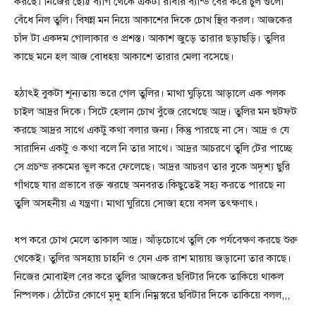
করছে। নিজের ছোট্ট ব্যাগ থেকে একটা রাবার ব্যান্ড বের করে চুল গুলো
বেঁধে নিল তুলি। বিষন্ন মন নিয়ে আকাশের দিকে চোখ স্থির করল। আজকের
চাঁদ টা একদম গোলাকার ও প্রশস্ত। আকাশ জুড়ে তারার ছড়াছড়ি। তুলির
কাছে মনে হল আজ বোধহয় আকাশে তারার মেলা বসেছে।
হঠাৎই বুকটা শূন্যতায় ভরে গেল তুলির। মাথা ঘুড়িয়ে আড়ালে এক পলক
চাইল আদ্রর দিকে। সিটে হেলান চোখ বুঁজে রেখেছে আদ্র। তুলির মন ছটফট
করছে আদ্রর সাথে একটু কথা বলার জন্য। কিন্তু পারছে না সে। আদ্র ও যে
সারাদিন একটু ও কথা বলে নি তার সাথে। আদ্রর আচরণে তুলি টের পাচ্ছে
সে প্রচন্ড রকমের ভুল করে ফেলেছে। আদ্রর আচরণ তার বুকে অদৃশ্য ছুরি
গাঁথছে যার প্রভাবে রক্ত ঝরছে অনবরত।কিছুতেই সহ্য করতে পারছে না
তুলি অসহনীয় এ যন্ত্রণা। মাথা ঘুরিয়ে সোজা হয়ে বসল তৎক্ষণাৎ।
ধপ করে চোখ মেলে তাকাল আদ্র। আঁড়চোখে তুলি কে পর্যবেক্ষণ করছে শুরু
থেকেই। তুলির অসহায় চাহনি ও যেন এক রাশ মায়ায় জড়ানো তার কাছে।
নিজের মোবাইল বের করে তুলির আজকের ছবিটার দিকে তাকিয়ে থাকল
নিষ্পলক। ঠোঁটের কোণে মৃদু হাসি।নিম্নস্বরে ছবিটার দিকে তাকিয়ে বলল,,,