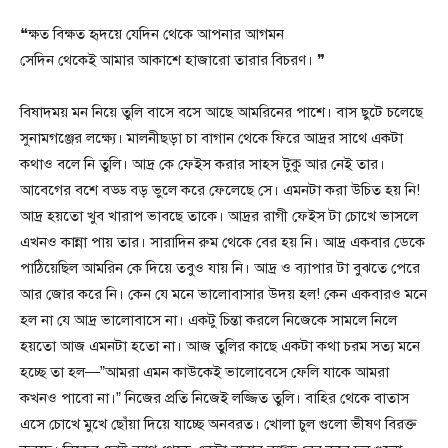
❝ক্ষত বিক্ষত হৃদয়ে যেদিন থেকে আপনার আগমন
সেদিন থেকেই আমার আকাশে হাজারো তারার বিচরণ। ❞
বিষাদময় মন নিয়ে তুলি বাসে বসে আছে আমরিনের পাশে। বাস ছুটে চলেছে
সুনামগঞ্জের লক্ষ্যে। মালনীছড়া চা বাগান থেকে ফিরে আদ্রর সাথে একটা
কথাও বলে নি তুলি। আদ্র কে ফেইস করার সাহস টুকু আর নেই তার।
আবেগের বশে বড্ড বড় ভুলে করে ফেলেছে সে। এমনটা করা উচিত হয় নি!
আদ্র হয়তো খুব খারাপ ভাবছে তাকে। আদ্রর রাগী ফেইস টা চোখে ভাসলে
এখনও কান্না পায় তার। সারাদিন রুম থেকে বের হয় নি। আদ্র একবার ডেকে
পাঠিয়েছিল আমরিন কে দিয়ে তবুও যায় নি। আদ্র ও ব্যাপার টা বুঝতে পেরে
আর জোর করে নি। কেন যে মনে ভালোবাসার উদয় হল! কেন একবারও মনে
হল না যে আদ্র ভালোবাসে না। একটু চিন্তা করলে নিজেকে সামলে নিলে
হয়তো আজ এমনটা হতো না। আজ তুলির কাছে একটা কথা চরম সত্য মনে
হচ্ছে তা হল—”আমরা এমন কাউকেই ভালোবেসে ফেলি যাকে আমরা
কখনও পাবো না।” নিজের প্রতি নিজেই লজ্জিত তুলি। বাহির থেকে বাতাস
এসে চোখে মুখে ছোঁয়া দিয়ে যাচ্ছে অনবরত। খোলা চুল গুলো ভীষণ বিরক্ত