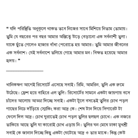
❝ যদি পরিস্থিতি অনুকূলে থাকত তবে নিজের সাথে মিশিয়ে নিতাম তোমায়।
তুমি যে বছরের পর বছর আমার অস্তিত্বে উড়ে বেড়ানো এক সর্বনাশী তুলা।
যাকে ছুঁতে গেলেও হাজার বাঁধা পেরোতে হয় আমার। তুমি আমার জীবনের
এক সর্বনাশ। যেই সর্বনাশে তলিয়ে গেছে আমার মন। বিক্ষত হয়েছে আমার
হৃদয়। ❞
_______________
খানিকক্ষণ আগেই রিসোর্টে এসেছে সবাই। রিমি, আমরিন, তুলি এক রুমে
উঠেছে। ফ্রেশ হয়ে বাহিরে এল তুলি। রিসোর্টের সামনে একটা জায়গায় বসে
চাঁদের আলোয় আড্ডা দিচ্ছে সবাই। একটা টুলে বসতেই তুলির চোখ পড়ল
গাছের নিচে দাঁড়িয়ে স্মোকিং করা আদ্র কে। শেষ টান দিয়ে সিগারেট টা
ফেলে দিল আদ্র। চোখ ঘুরাতেই চোখ পড়ল তুলির ছলছল চোখে। এক নজরে
তাকিয়ে আছে তুলি যা কারোই চোখ এড়ায় নি। তুলির ঘন মেঘে ঢাকা মুখশ্রী
সবাই কে জানান দিচ্ছে কিছু একটা ঘেটেছে আদ্র ও তার মাঝে। কিন্তু কেউ