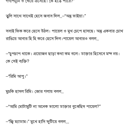
গণপিটুনি ও খেয়ে এসেছে। কে হতে পারে?”
তুলি সাথে সাথেই হেসে জবাব দিল,,–“অন্তু ভাইয়া।”
সবাই ফিক করে হেসে উঠল। পায়েল ও মুখ চেপে হাসছে। অন্তু একবার চোখ
রাঙিয়ে আবার হি হি করে হেসে দিল।পায়েল আবারও বলল,,
–“চুপচাপ থাকে। প্রয়োজন ছাড়া কথা কম বলে। ডাক্তার হিসেবে মন্দ নয়।
কে সেই ব্যক্তি?
–“রিমি আপু।”
মুচকি হাসল রিমি। জোর গলায় বলল,,
–“আমি মোটামুটি না অনেক ভালো ডাক্তার বুঝেছিস পায়েল?”
–“জ্বি ম্যাডাম।” মুখে হাসি ফুটিয়ে বলল,,,