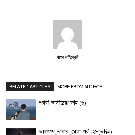
গল্পের লাইব্রেরি
RELATED ARTICLES
MORE FROM AUTHOR
শর্বরী অলিন্দ্রিয়া রুহি (৬)
আকাশে_তারার_মেলা পর্ব -২৮(অন্তিম)