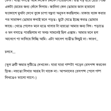
কেউ। সত্যি বলতে আমি নিজেও চমকে গিয়েছিলাম। এত বড় হয়ে ছোট্ট পিচ্চি
একটা মেয়ের জন্য কেঁদে দিলাম। জানিনা কেন তোমার জ্ঞান হারানো
ফ্যাকাশে মুখটা দেখে বুকে চাপা যন্ত্রণা অনুভব করছিলাম। ঢাকায় ব্যাক করার
পর সারাক্ষণ তোমার কথাই মনে পড়ত। ছুটে যেতে ইচ্ছে করত তোমার
কাছে। খেতে গেলেও মনে হতে খাবার টা হয়তো আমার জন্য বিষ। পড়াতে
ও মন বসাতে পারছিলাম না অথচ সামনেই ছিল এক্সাম। আমার মনে হল
আবেগে গা ভাসিয়ে দিচ্ছি আমি। এটা আবেগ ব্যতীত কিছুই না। কারণ,,
চলবে,,,
(ভুল ত্রুটি ক্ষমার দৃষ্টিতে দেখবেন। যারা যারা গল্পটা পড়েন রেসপন্স করবেন
প্লিজ। নয়তো লিখার আগ্রহ টা থাকে না। আপনাদের রেসপন্স পেলে গল্প
লিখতেও ভালো লাগে।)