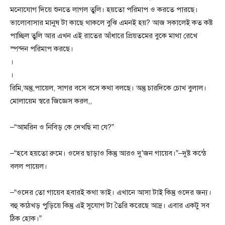
মনোযোগ দিয়ে শুনতে লাগল তুলি। হয়তো পরিমাপ ও করতে পারছে।
ভালোবাসার মানুষ টা কাছে থাকলে বুঝি এমনই হয়? আজ সকালেই কত কষ্ট
পাচ্ছিল তুলি আর এখন এই রাতের আঁধারে প্রিয়তমের বুকে মাথা রেখে
স্পন্দন পরিমাপ করছে।
।
।
রিমি,অন্তু,পায়েল, সাগর বসে বসে কথা বলছে। অন্তু চারদিকে চোখ বুলাল।
মোলায়েম স্বরে জিজ্ঞেস করল,,
–“আমরিন ও নিবিড় কে দেখছি না যে?”
–“হবে হয়তো রুমে। ওদের ছাড়াও কিন্তু আরও দু’জন গায়েব।”–দুষ্ট কন্ঠে
বলল পায়েল।
–“ওদের তো গায়েব হবারই কথা ভাই। এখানে আসা টাই কিন্তু ওদের জন্য।
বহু কাঠখড় পুড়িয়ে কিন্তু এই সুযোগ টা তৈরি করেছে আদ্র। এবার একটু সব
ঠিক হোক।”