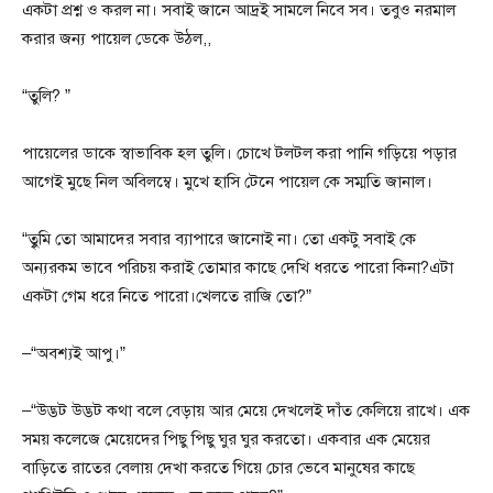
একটা প্রশ্ন ও করল না। সবাই জানে আদ্রই সামলে নিবে সব। তবুও নরমাল
করার জন্য পায়েল ডেকে উঠল,,
“তুলি? ”
পায়েলের ডাকে স্বাভাবিক হল তুলি। চোখে টলটল করা পানি গড়িয়ে পড়ার
আগেই মুছে নিল অবিলম্বে। মুখে হাসি টেনে পায়েল কে সম্মতি জানাল।
“তুৃমি তো আমাদের সবার ব্যাপারে জানোই না। তো একটু সবাই কে
অন্যরকম ভাবে পরিচয় করাই তোমার কাছে দেখি ধরতে পারো কিনা?এটা
একটা গেম ধরে নিতে পারো।খেলতে রাজি তো?”
–“অবশ্যই আপু।”
–“উদ্ভট উদ্ভট কথা বলে বেড়ায় আর মেয়ে দেখলেই দাঁত কেলিয়ে রাখে। এক
সময় কলেজে মেয়েদের পিছু পিছু ঘুর ঘুর করতো। একবার এক মেয়ের
বাড়িতে রাতের বেলায় দেখা করতে গিয়ে চোর ভেবে মানুষের কাছে