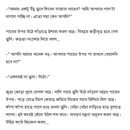
–“আমায় একটু উঁচু তুলে দিবেন ডাক্তার সাহেব? আমি আপনার গাল টা
নাগাল পাচ্ছি না। এতো লম্বা কেন আপনি?”
পায়ের উপর উঠে দাঁড়াতে ইশারা করল আদ্র। বিস্ময়ে জড়ীভূত হয়ে গেল
তুলি। জড়তা-সংকোচ নিয়ে বলল,,,
–” আপনি আমার অনেক বড়। আপনার পায়ের উপর পা রাখলে বেয়াদবি
হবে না?”
–“একদমই না তুলা। উঠো।”
জুতা জোড়া খুলে ফেলল আদ্র। খালি পায়ে তুলি উঠে দাঁড়াল আদ্রর পায়ের
উপর। পড়ে যেতে নিলে কোমড় জরিয়ে নিজের সাথে মিশিয়ে নিল আদ্র।
কাঁপা কাঁপা হাতে গালে হাত রাখল তুলি। খোঁচা খোঁচা দাড়িতে হাত বুলাতে
লাগল। হুট করেই কেঁদে উঠল শব্দ করে। অসম্ভব যন্ত্রণা অনুভব করল আদ্র।
উদ্বিগ্ন কন্ঠে জিজ্ঞেস করল,,,