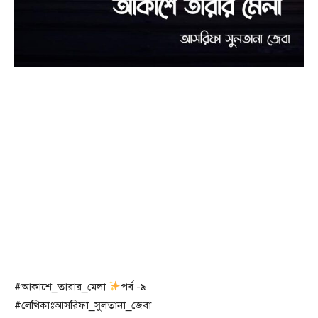
#আকাশে_তারার_মেলা
পর্ব -৯
#লেখিকাঃআসরিফা_সুলতানা_জেবা