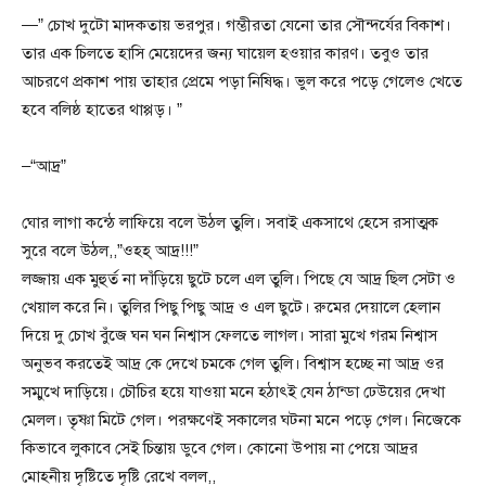
—” চোখ দুটো মাদকতায় ভরপুর। গম্ভীরতা যেনো তার সৌন্দর্যের বিকাশ।
তার এক চিলতে হাসি মেয়েদের জন্য ঘায়েল হওয়ার কারণ। তবুও তার
আচরণে প্রকাশ পায় তাহার প্রেমে পড়া নিষিদ্ধ। ভুল করে পড়ে গেলেও খেতে
হবে বলিষ্ঠ হাতের থাপ্পড়। ”
–“আদ্র”
ঘোর লাগা কন্ঠে লাফিয়ে বলে উঠল তুলি। সবাই একসাথে হেসে রসাত্মক
সুরে বলে উঠল,,”ওহহ্ আদ্র!!!”
লজ্জায় এক মুহুর্ত না দাঁড়িয়ে ছুটে চলে এল তুলি। পিছে যে আদ্র ছিল সেটা ও
খেয়াল করে নি। তুলির পিছু পিছু আদ্র ও এল ছুটে। রুমের দেয়ালে হেলান
দিয়ে দু চোখ বুঁজে ঘন ঘন নিশ্বাস ফেলতে লাগল। সারা মুখে গরম নিশ্বাস
অনুভব করতেই আদ্র কে দেখে চমকে গেল তুলি। বিশ্বাস হচ্ছে না আদ্র ওর
সম্মুখে দাড়িয়ে। চৌচির হয়ে যাওয়া মনে হঠাৎই যেন ঠান্ডা ঢেউয়ের দেখা
মেলল। তৃষ্ণা মিটে গেল। পরক্ষণেই সকালের ঘটনা মনে পড়ে গেল। নিজেকে
কিভাবে লুকাবে সেই চিন্তায় ডুবে গেল। কোনো উপায় না পেয়ে আদ্রর
মোহনীয় দৃষ্টিতে দৃষ্টি রেখে বলল,,