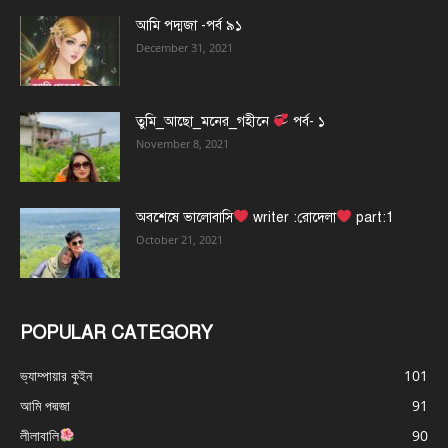
আমি পদ্মজা -পর্ব ৯১
December 31, 2021
তুমি_আছো_মনের_গহীনে
পর্ব- ১
November 8, 2021
অবশেষে ভালোবাসি
writer :রোদেলা
part:1
October 21, 2021
POPULAR CATEGORY
ভ্যাম্পায়ার কুইন
101
আমি পদ্মজা
91
লীলাবালি
90