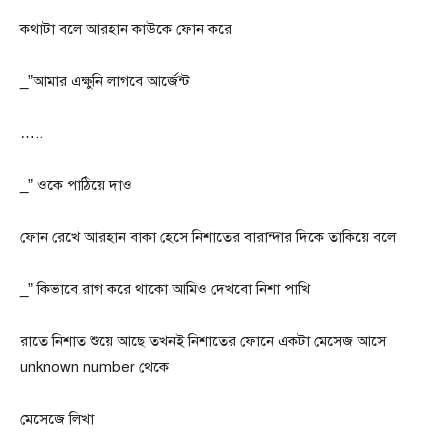
কথাটা বলে আরহান কাউকে ফোন করে
_”আমার এক্ষুনি লাগবে আর্জেন্ট
…..
_” ওকে পাঠিয়ে দাও
ফোন রেখে আরহান বাকা হেসে নিশাতের বারান্দার দিকে তাকিয়ে বলে
_” কিভাবে রাগ করে থাকো আমিও দেখবো নিশা পাখি
রাতে নিশাত শুয়ে আছে তখনই নিশাতের ফোনে একটা মেসেজ আসে
unknown number থেকে
মেসেজে লিখা