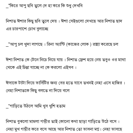
_”কিরে আপু ছবি তুলে দে হা করে কি শুধু দেখবি
নিশাত ঈশার কিছু ছবি তুলে দেয় । ঈশা সেইগুলো দেখছে আর নিশাত ছাদ
এর চারপাশে চোখ বুলাচ্ছে
_”আপু চল খুদা লাগছে । রিনা অ্যান্টি (কাজের লোক ) রান্না করেছে চল
ঈশা নিশাত কে টেনে নিচে নিয়ে যায় । নিশাত ফ্রেশ হয়ে নেয় তবুও ওর মাথা
থেকে এই চিন্তা যাচ্ছে না কে করলো এইসব ।
ঈসাকে টাটা দিয়ে ভার্সিটির জন্য বের হতে যাবে তখনই নেহা এসে হাজির ।
নেহা নিশাতকে কিছু বলতে না দিয়ে বলে
_”গাড়িতে উঠলে আমি খুব খুশি হতাম
নিশাত বুঝলো মামলা গম্ভীর তাই কোনো কথা ছাড়া গাড়িতে উঠে বসে ।
নেহা মুখ গম্ভীর করে বসে আছে আর নিশাত তো ভাবনা মগ্ন। নেহা ভাবছে