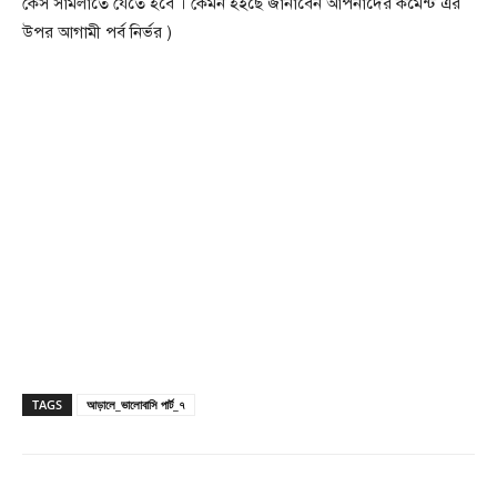
কেস সামলাতে যেতে হবে । কেমন হইছে জানাবেন আপনাদের কমেন্ট এর
উপর আগামী পর্ব নির্ভর )
TAGS
আড়ালে_ভালোবাসি পার্ট_৭