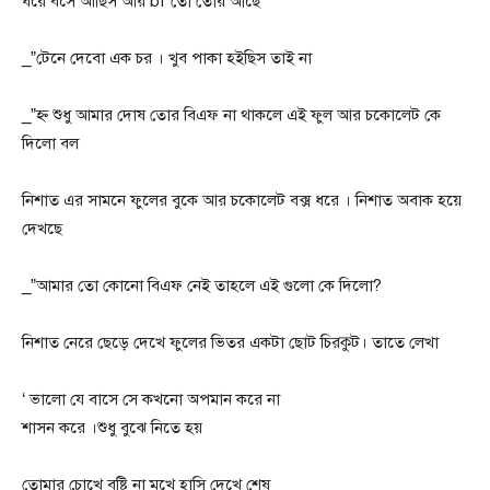
ঘরে বসে আছিস আর bf তো তোর আছে
_”টেনে দেবো এক চর । খুব পাকা হইছিস তাই না
_”হ্ন শুধু আমার দোষ তোর বিএফ না থাকলে এই ফুল আর চকোলেট কে
দিলো বল
নিশাত এর সামনে ফুলের বুকে আর চকোলেট বক্স ধরে । নিশাত অবাক হয়ে
দেখছে
_”আমার তো কোনো বিএফ নেই তাহলে এই গুলো কে দিলো?
নিশাত নেরে ছেড়ে দেখে ফুলের ভিতর একটা ছোট চিরকুট। তাতে লেখা
‘ ভালো যে বাসে সে কখনো অপমান করে না
শাসন করে ।শুধু বুঝে নিতে হয়
তোমার চোখে বৃষ্টি না মুখে হাসি দেখে শেষ