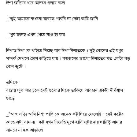
ঈশা জড়িয়ে ধরে আদরে গলায় বলে
_”তুই আমাকে কখনো মারতে পারবি না সেটা আমি জানি
_”খুব জানছ এখন খেয়ে নাও হা কর
নিশাত ঈশা কে খাইয়ে দিচ্ছে আর ঈশা নিশাতকে । দুই বোনের এই মধুর
সম্পর্ক দেখলে চোখ জড়িয়ে যায় । কয়জনের ভাগ্যে নিশাতের মত একটা বড়
বোন জুটে ।
এদিকে
রাস্তায় ফুল আর চকোলেট গুলোর দিকে তাকিয়ে আরহান একটা দীর্ঘশ্বাস
ছাড়ে
_”আজ সত্যি আমি নিশা পাখি কে অনেক কষ্ট দিয়ে ফেলেছি । সেই কষ্টের
কাছে এটা সামান্য। কষ্ট যখন দিয়েছি মুখে হাসি ফুটানোর দায়িত্ব আমার
সামনে না হক আড়ালে