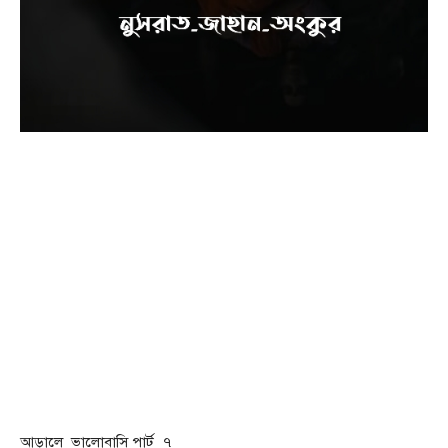
আড়ালে_ভালোবাসি পার্ট_৭