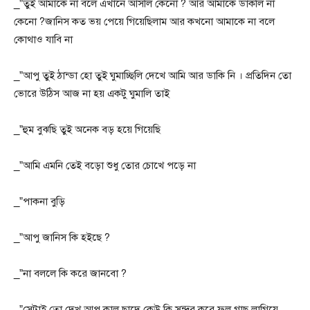
_”তুই আমাকে না বলে এখানে আসলি কেনো ? আর আমাকে ডাকলি না
কেনো ?জানিস কত ভয় পেয়ে গিয়েছিলাম আর কখনো আমাকে না বলে
কোথাও যাবি না
_”আপু তুই ঠান্ডা হো তুই ঘুমাচ্ছিলি দেখে আমি আর ডাকি নি । প্রতিদিন তো
ভোরে উঠিস আজ না হয় একটু ঘুমালি তাই
_”হুম বুঝছি তুই অনেক বড় হয়ে গিয়েছি
_”আমি এমনি তেই বড়ো শুধু তোর চোখে পড়ে না
_”পাকনা বুড়ি
_”আপু জানিস কি হইছে ?
_”না বললে কি করে জানবো ?
_”সেটাই তো দেখ আপু কাল ছাদে কেউ কি সুন্দর করে ফুল গাছ লাগিয়ে