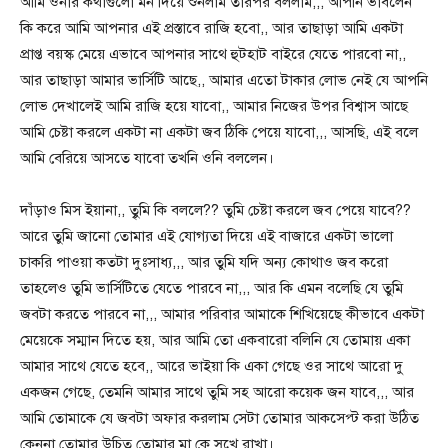
আমি ওনার কথাগুলো মন দিয়ে শুনলাম তারপর বললাম,,, আপনি ভাবলেন
কি করে আমি আপনার এই প্রস্তাবে রাজি হবো,, আর তাছাড়া আমি একটা
প্রাপ্ত বয়স্ক মেয়ে এভাবে আপনার সাথে হুটহাট বাইরে যেতে পারবো না,,
আর তাছাড়া আমার ভার্সিটি আছে,, আমার এতো টাকার লোভ নেই যে আপনি
লোভ দেখালেই আমি রাজি হয়ে যাবো,, আমার নিজের উপর বিশ্বাস আছে
আমি চেষ্টা করলে একটা না একটা জব ঠিকি পেয়ে যাবো,,, আসছি, এই বলে
আমি বেরিয়ে আসতে যাবো তখনি ওনি বললেন।
দাঁড়াও মিস ইয়ানা,, তুৃমি কি বললে?? তুমি চেষ্টা করলে জব পেয়ে যাবে??
আরে তুমি জানো তোমার এই যোগ্যতা দিয়ে এই বাজারে একটা ভালো
চাকরি পাওয়া কতটা দুঃসাধ্য,,, আর তুমি যদি অন্য কোথাও জব করো
তাহলেও তুমি ভার্সিটিতে যেতে পারবে না,,, আর কি এমন বলেছি যে তুমি
জবটা করতে পারবে না,,, আমার পরিবার আমাকে শিখিয়েছে কীভাবে একটা
মেয়েকে সম্মান দিতে হয়, আর আমি তো একবারো বলিনি যে তোমায় একা
আমার সাথে যেতে হবে,, আরে ভাইয়া কি একা গেছে ওর সাথে আরো দু
একজন গেছে, তেমনি আমার সাথে তুমি সহ আরো কয়েক জন যাবে,,, আর
আমি তোমাকে যে জবটা অফার করলাম সেটা তোমার আকসেপ্ট করা উঠিত
কেননা তোমার উচিত তোমার মা কে সুখে রাখা।