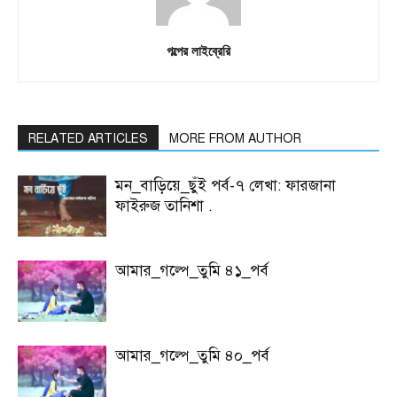
গল্পের লাইব্রেরি
RELATED ARTICLES
MORE FROM AUTHOR
মন_বাড়িয়ে_ছুঁই পর্ব-৭ লেখা: ফারজানা
ফাইরুজ তানিশা .
আমার_গল্পে_তুমি ৪১_পর্ব
আমার_গল্পে_তুমি ৪০_পর্ব