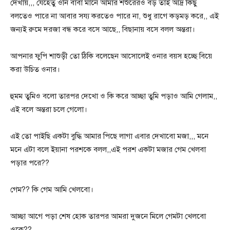
দেখায়,,, যেহেতু ওনি বাবা মানে আমার শশুরেরও বড় তাই আর্দ্র কিছু
বলতেও পারে না আবার সয্য করতেও পারে না, শুধু রাগে কড়মড় করে,, এই
জন্যই রুমে দরজা বন্ধ করে বসে আছে,, বিছানায় বসে বলল অন্তরা।
আপনার ফুপি শাশুড়ী তো ঠিকি বলেছেন আসোলেই ওনার বয়স হচ্ছে বিয়ে
করা উচিত ওনার।
হুমম তুমিও বলো তারপর দেখো ও কি করে আচ্ছা তুমি পড়াও আমি গেলাম,,
এই বলে অন্তরা চলে গেলো।
এই তো পাইছি একটা বুদ্ধি আমার পিছে লাগা এবার দেখাবো মজা,,, মনে
মনে এটা বলে ইয়ানা পরশকে বলল,,এই পরশ একটা মজার গেম খেলবা
পড়ার পরে??
গেম?? কি গেম আমি খেলবো।
আচ্ছা আগে পড়া শেষ হোক তারপর আমরা দুজনে মিলে গেমটা খেলবো
ওকে??