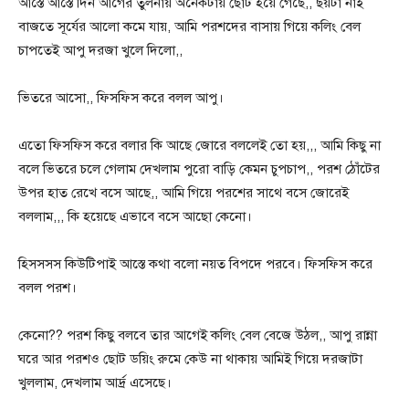
আস্তে আস্তে দিন আগের তুলনায় অনেকটায় ছোট হয়ে গেছে,, ছয়টা নাই
বাজতে সূর্যের আলো কমে যায়, আমি পরশদের বাসায় গিয়ে কলিং বেল
চাপতেই আপু দরজা খুলে দিলো,,
ভিতরে আসো,, ফিসফিস করে বলল আপু।
এতো ফিসফিস করে বলার কি আছে জোরে বললেই তো হয়,,, আমি কিছু না
বলে ভিতরে চলে গেলাম দেখলাম পুরো বাড়ি কেমন চুপচাপ,, পরশ ঠোঁটের
উপর হাত রেখে বসে আছে,, আমি গিয়ে পরশের সাথে বসে জোরেই
বললাম,,, কি হয়েছে এভাবে বসে আছো কেনো।
হিসসসস কিউটিপাই আস্তে কথা বলো নয়ত বিপদে পরবে। ফিসফিস করে
বলল পরশ।
কেনো?? পরশ কিছু বলবে তার আগেই কলিং বেল বেজে উঠল,, আপু রান্না
ঘরে আর পরশও ছোট ডয়িং রুমে কেউ না থাকায় আমিই গিয়ে দরজাটা
খুললাম, দেখলাম আর্দ্র এসেছে।