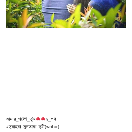
আমার_গল্পে_তুমি
৬_পর্ব
#সুমাইয়া_সুলতানা_সুমী(writer)