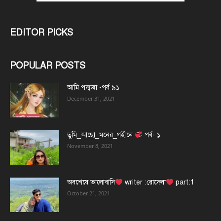
EDITOR PICKS
POPULAR POSTS
আমি পদ্মজা -পর্ব ৯১
December 31, 2021
তুমি_আছো_মনের_গহীনে
পর্ব- ১
November 8, 2021
অবশেষে ভালোবাসি
writer :রোদেলা
part:1
October 21, 2021