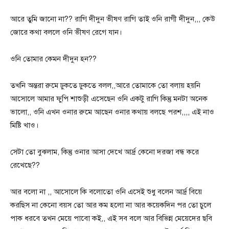
আরে তুমি জানো না?? রাগি দীদুন ভীষণ রাগি তাই ওনি রাগী দীদুন,,, কেউ
জোরে কথা বললে ওনি ভীষণ রেগে যান।
ওনি তোমার কেমন দীদুন হন??
তখনি অন্তরা রুমে ঢুকতে ঢুকতে বলল,,আরে তোমাকে তো বলায় হয়নি
আসোলে আমার ফুপি শাশুড়ী এসেছেন ওনি একটু রাগি কিন্তু মনটা অনেক
ভালো,, ওনি এখন ওনার রুমে আছেন ওনার কথায় বলছে পরশ,,,, এই নাও
মিষ্টি খাও।
সেটা তো বুঝলাম, কিন্তু ওনার আসা দেখে আর্দ্র কেনো দরজা বন্ধ করে
রেখেছে??
আর বলো না ,, আসোলে কি বলোতো ওনি এসেই শুধু বলেন আর্দ্র বিয়ে
করছিস না কেনো বয়স তো আর কম হলো না আর কয়েকদিন পর তো চুলে
পাক ধরবে তখন মেয়ে পাবো কই,, এই সব বলে আর বিভিন্ন মেয়েদের ছবি