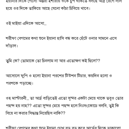
ইয়ানার দিকে গেলো অন্তরা ইশারায় ওকে চুপ থাকতে বলছে আর্দ্র রেগে লাল
হয়ে ওর দিকে তাকিয়ে আছে যেনো কাঁচা চিবিয়ে খাবে।
ওই মাইয়া এদিকে আসো,,
শরীফা বেগমের কথা শুনে ইয়ানা হাসি বন্ধ করে হেঁটে ওনার সামনে এসে
দাঁড়াল।
তুমি কে? তোমাকে তো চিনলাম না আর এতোক্ষণ কই ছিলে??
আসোলে ফুপি ও হলো ইয়ানা পরশের টিউশন টিচার, কয়দিন হলো ও
পরশকে পড়াচ্ছে।
ওহ মাস্টারনী,, তা আর্দ্র বাড়িতেই এতো সুন্দর একটা মেয়ে থাকে তবুও তোর
পছন্দ হয় নাহ?? এতো সুন্দর মেয়ে পছন্দ হলে নিঃসংকোচে বলবি, তুই কি
বিয়ে না করার সিদ্ধান্ত নিয়েছিস নাকি??
শরীফা বেগমের কথা শুনে ইয়ানা চোখ বড় বড় করে আর্দ্রের দিকে তাকালো