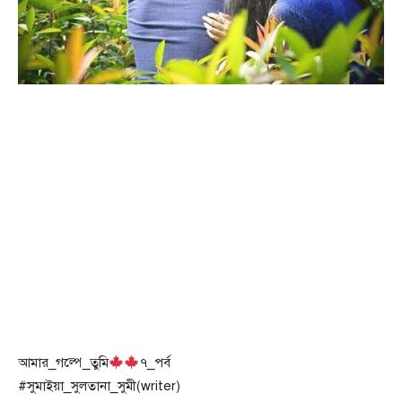
আমার_গল্পে_তুমি
৭_পর্ব
#সুমাইয়া_সুলতানা_সুমী(writer)