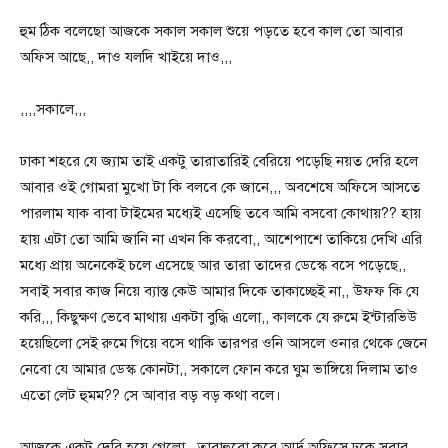
হুম ঠিক বলেছো আজকে সকাল সকাল শুয়ে পড়তে হবে কাল তো আবার
অফিস আছে,, দাও যলদি খাইয়ে দাও,,,
,,,,সকালে,,,
ঢাকা শহরে যে জ্যাম তাই একটু তারাতারিই বেরিয়ে পড়েছি নয়ত দেরি হলে
আবার ওই গোমরা মুখো টা কি বলবে কে জানে,,, অবশেষে অফিসে আসতে
পারলাম যাক বাবা টাইমের মধ্যেই এসেছি তবে আমি বসবো কোথায়?? হায়
হায় এটা তো আমি জানি না এখন কি করবো,, আশেপাশে তাকিয়ে দেখি এরি
মধ্যে প্রায় অনেকেই চলে এসেছে আর তারা তাদের ডেস্কে বসে পড়েছে,,
সবাই সবার কাজ নিয়ে ব্যাস্ত কেউ আমার দিকে তাকাচ্ছেই না,, উফফ কি যে
করি,,, কিছুক্ষণ ভেবে মাথায় একটা বুদ্ধি এলো,, কালকে যে রুমে ইন্টারভিউ
হয়েছিলো সেই রুমে গিয়ে বসে থাকি তারপর ওনি আসলে ওনার থেকে জেনে
নেবো যে আমার ডেস্ক কোনটা,, সকালে ফোন করে ঘুম ভাঙ্গিয়ে দিলাম তাও
এতো লেট হুমম?? সে আবার বড় বড় কথা বলে।
আজকে একটু দেরি হয়ে গেলো,, তারাহুরো করে আর্দ্র অফিসে ঢুকে সবার