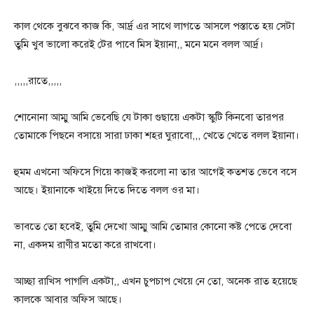
কাল থেকে বুঝবে কাজ কি, আর্দ্র এর সাথে লাগতে আসলে পস্তাতে হয় সেটা
তুমি খুব ভালো করেই টের পাবে মিস ইয়ানা,, মনে মনে বলল আর্দ্র।
,,,,,রাতে,,,,,
শোনোনা আম্মু আমি ভেবেছি যে টাকা গুছায়ে একটা স্কুটি কিনবো তারপর
তোমাকে পিছনে বসায়ে সারা ঢাকা শহর ঘুরাবো,,, খেতে খেতে বলল ইয়ানা।
হুমম এখনো অফিসে গিয়ে কাজই করলো না তার আগেই কতশত ভেবে বসে
আছে। ইয়ানাকে খাইয়ে দিতে দিতে বলল ওর মা।
ভাবতে তো হবেই, তুমি দেখো আম্মু আমি তোমার কোনো কষ্ট পেতে দেবো
না, একদম রাণীর মতো করে রাখবো।
আচ্ছা রাখিস পাগলি একটা,, এখন চুপচাপ খেয়ে নে তো, অনেক রাত হয়েছে
কালকে আবার অফিস আছে।