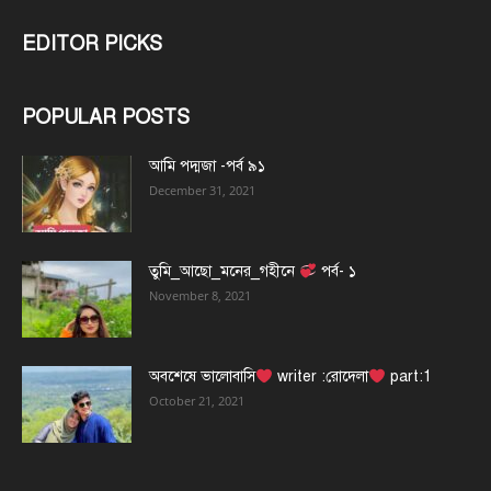
EDITOR PICKS
POPULAR POSTS
আমি পদ্মজা -পর্ব ৯১
December 31, 2021
তুমি_আছো_মনের_গহীনে
পর্ব- ১
November 8, 2021
অবশেষে ভালোবাসি
writer :রোদেলা
part:1
October 21, 2021