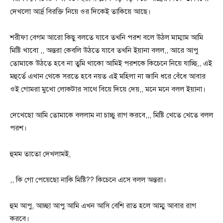
দেখলো আর্দ্র বিরক্তি নিয়ে ওর দিকেই তাকিয়ে আছে।
শরীফা বেগম আরো কিছু বলতে যাবে তখনি পরশ বলে উঠল মাম্মাম আমি
মিষ্টি খাবো ,, অন্তরা কেবলি উঠতে যাবে তখনি ইয়ানা বলল,, আরে আপু
তোমাকে উঠতে হবে না তুমি থাকো আমিই পরশকে কিচেনে নিয়ে যাচ্ছি,, এই
মহুর্তে এখান থেকে সরতে হবে নয়ত এই মহিলা না জানি ধরে বেঁধে আবার
ওই গোমরা মুখো লোকটার সাথে বিয়ে দিয়ে দেয়,, মনে মনে বলল ইয়ানা।
দেখেছো আমি তোমাকে বললাম না চাচ্চু রাগ করবে,,, মিষ্টি খেতে খেতে বলল
পরশ।
হুমম তাতো দেখলামই,
,, কি গো পেয়েছো নাকি মিষ্টি?? কিচেনে এসে বলল অন্তরা।
হুম আপু, আচ্ছা আপু আমি এখন আসি বেশি রাত হলে আম্মু আবার রাগ
করবে।