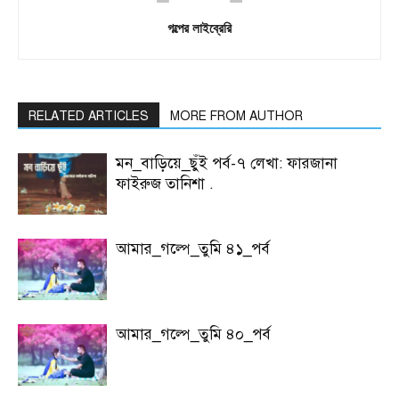
গল্পের লাইব্রেরি
RELATED ARTICLES
MORE FROM AUTHOR
মন_বাড়িয়ে_ছুঁই পর্ব-৭ লেখা: ফারজানা
ফাইরুজ তানিশা .
আমার_গল্পে_তুমি ৪১_পর্ব
আমার_গল্পে_তুমি ৪০_পর্ব