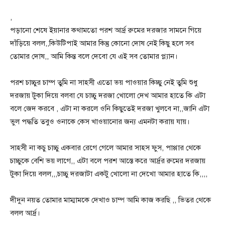
,
পড়ানো শেষে ইয়ানার কথামতো পরশ আর্দ্র রুমের দরজার সামনে গিয়ে
দাঁড়িয়ে বলল,,কিউটিপাই আমার কিন্তু কোনো দোষ নেই কিছু হলে সব
তোমার দোষ,, আমি কিন্ত বলে দেবো যে এই সব তোমার প্ল্যান।
পরশ চাচ্চুর চাম্প তুমি না সাহসী এতো ভয় পাওয়ার কিচ্ছু নেই তুমি শুধু
দরজায় টুকা দিয়ে বলবা যে চাচ্চু দরজা খোলো দেখ আমার হাতে কি এটা
বলে জেদ করবে , এটা না করলে ওনি কিছুতেই দরজা খুলবে না,,জানি এটা
ভুল পদ্ধতি তবুও ওনাকে কেস খাওয়ানোর জন্য এমনটা করায় যায়।
সাহসী না কচু চাচ্চু একবার রেগে গেলে আমার সাহস ফুস, পাপ্পার থেকে
চাচ্চুকে বেশি ভয় লাগে,, এটা বলে পরশ আস্তে করে আর্দ্রর রুমের দরজায়
টুকা দিয়ে বলল,,,চাচ্চু দরজাটা একটু খোলো না দেখো আমার হাতে কি,,,,
দীদুন নয়ত তোমার মাম্মামকে দেখাও চাম্প আমি কাজ করছি ,, ভিতর থেকে
বলল আর্দ্র।