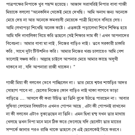
পাত্রপক্ষের নিপাকে খুব পছন্দ হয়েছে ৷ আজাদ সরাসরিই নিপার বাবা গাজী
মিয়াকে বললো “অনেকদিন থেকেই মেয়ে দেখছি ৷ আমি অনাথ জন্য অনেকে
মেয়ে দেয় না আর অনেকে কমবয়সী মেয়েকে পাত্রী হিসেবে বসিয়ে দেয় ৷
আমি লেখাপড়া শিখেছি অনেক কষ্টে ৷ এতকষ্টে পড়ালেখা শিখে শিক্ষিত হয়ে
আমি যদি নাবালিকা বিয়ে করি তাহলে সেই শিক্ষার দাম কী ! এখন আপনাদের
বিবেচনা ৷ আমার বাবা মা নাই , নিজের বাড়িও নাই ৷ তবে সরকারী চাকরি
করি , সাথে দুটা টিউশনিও করি ৷ আমার নিজের খরচ চালায়েও আমি বেশ
ভালোই সঞ্চয় করি ৷ আল্লাহ চাইলে আপনার মেয়ে আমার কাছে অসুখী
থাকবে না , যদি আপনারা রাজী থাকেন ৷ ”
গাজী মিয়া কী বলবেন ভেবে পাচ্ছিলেন না ৷ তার মেয়ে শ্বশুর শাশুড়ির আদর
সোহাগ পাবে না , ছেলের নিজের কোন বাড়িও নাই থাকা লাগবে ভাড়া
বাড়িতে …. আসলে কী করা উচিত তা তিনি বুঝে উঠতে পারছেন না ৷ আবার
সুফিয়া বেগমের বিষয়টাও এখনও গোপন আছে , এটা কী গোপনই রাখবেন
না কী বলবেন এটাও বুঝতেছেন না তিনি ৷ এমন দ্বিধা দ্বন্দ্ব যখন তার মাথায়
খেলছে তখন নিপা মনে মনে ঠিক করে ফেলেছে যদি ছেলেটা তার মায়ের
সম্পর্কে জানার পরও রাজি থাকে তাহলে সে এই ছেলেকেই বিয়ে করবে ৷