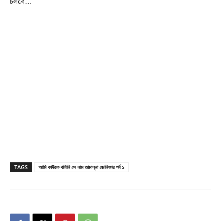
চলবে…
TAGS
আমি কাউকে বলিনি সে নাম তামান্না জেনিফার পর্ব ১