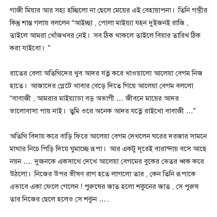
গাজী মিয়ার আর সহ্য হচ্ছিলো না ছেলে মেয়ের এই বেহায়াপনা ৷ তিনি গম্ভীর
কিন্তু শান্ত গলায় বললেন “আইচ্ছা , পোলা মাইয়্যা যহন দুইজনই রাজি ,
তাইলে আমরা খোঁজখবর নেই ৷ সব ঠিক থাকলে তাইলে বিয়ার তারিখ ঠিক
করা যাইবো ৷ ”
রাতের বেলা অতিথিদের খুব আদর যত্ন করে খাওয়ালো আলেয়া বেগম নিজ
হাতে ৷ আজাদের প্লেটে খাবার বেড়ে দিতে গিয়ে আলেয়া বেগম বললো
“বাবাজী , আমরার মাইয়্যাডা বড় অভাগী … জীবনে মায়ের আদর
ভালোবাসা পায় নাই ৷ তুমি ওরে অনেক আদর যত্নে রাইখো বাবাজী …”
অতিথি বিদায় করে বাড়ি ফিরে আলেয়া বেগম দেখলেন ঘরের দরজার সামনে
মাথার নিচে পিড়ি দিয়ে ঘুমাচ্ছে রূপা ৷ আর একটু দূরেই বারান্দায় বসে আছে
নয়ন …. দুজনকে একসাথে দেখে আলেয়া বেগমের বুকের ভেতর ধ্বক করে
উঠলো ৷ নিজের উপর ভীষণ রাগ হতে লাগলো তার , কেন তিনি রূপাকে
এভাবে একা ফেলে গেলেন ! পুরুষের জাত হলো শকুনের জাত , সে পুরুষ
তার নিজের ছেলে হলেও সে শকুন …..