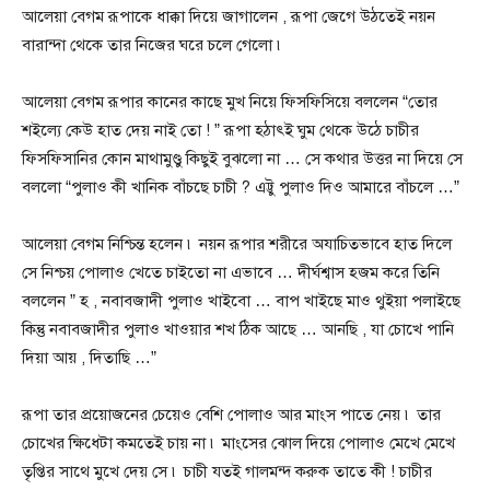
আলেয়া বেগম রূপাকে ধাক্কা দিয়ে জাগালেন , রূপা জেগে উঠতেই নয়ন
বারান্দা থেকে তার নিজের ঘরে চলে গেলো ৷
আলেয়া বেগম রূপার কানের কাছে মুখ নিয়ে ফিসফিসিয়ে বললেন “তোর
শইল্যে কেউ হাত দেয় নাই তো ! ” রূপা হঠাৎই ঘুম থেকে উঠে চাচীর
ফিসফিসানির কোন মাথামুণ্ডু কিছুই বুঝলো না … সে কথার উত্তর না দিয়ে সে
বললো “পুলাও কী খানিক বাঁচছে চাচী ? এট্টু পুলাও দিও আমারে বাঁচলে …”
আলেয়া বেগম নিশ্চিন্ত হলেন ৷ নয়ন রূপার শরীরে অযাচিতভাবে হাত দিলে
সে নিশ্চয় পোলাও খেতে চাইতো না এভাবে … দীর্ঘশ্বাস হজম করে তিনি
বললেন ” হ , নবাবজাদী পুলাও খাইবো … বাপ খাইছে মাও থুইয়া পলাইছে
কিন্তু নবাবজাদীর পুলাও খাওয়ার শখ ঠিক আছে … আনছি , যা চোখে পানি
দিয়া আয় , দিতাছি …”
রূপা তার প্রয়োজনের চেয়েও বেশি পোলাও আর মাংস পাতে নেয় ৷ তার
চোখের ক্ষিধেটা কমতেই চায় না ৷ মাংসের ঝোল দিয়ে পোলাও মেখে মেখে
তৃপ্তির সাথে মুখে দেয় সে ৷ চাচী যতই গালমন্দ করুক তাতে কী ! চাচীর