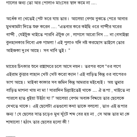
গালের জন্য তো আর পোলাও মাংসের স্বাদ কমে না ….
অর্ধেক না খেতেই পেট ভরে যায় তার ৷ আলেয়া বেগম বুঝতে পেরে আবার
মুখঝামটা দিতে শুরু করেন …. “এতবার করে কইছি ওরে বান্দীর ঘরের
বান্দী , যেইটুক খাইতে পারবি ঐটুক নে , লাগলে আরো নিস … না বেসাইস্তা
কুনহানকার নিবো এক গামলা ! এই পুলাও যদি নষ্ট করছোস তাইলে তোর
আইজকা দুঃখ আছে ৷ সব খাবি তুই ৷ ”
মায়ের চিৎকার শুনে রান্নাঘরে চলে আসে নয়ন ৷ তরপর বলে “ওর লগে
এইরাম কুত্তার লাহান খেউ খেউ করো ক্যান ! এই বাড়িত কিন্তু ওর বাপেরও
ভাগ আছে ৷ মাইঝা কাকার সব জমিন কিন্তু আমরার মইধ্যেই ৷ অয় তুমার
বাড়িত মাগনা খায় না মা ! সারাদিন চিল্লাইতেই থাকে … ঐ রূপা , খাইতে না
পারলে হাত ধুইয়া উইঠা যা !” আলেয়া বেগম অবাক বিষ্ময়ে তার ছেলেকে
দেখতে থাকে ৷ এই ছেলেটা এতগুলো কথা তাকে বললো , তাও এই রূপার
জন্য ! যে ছেলের সাত চড়েও মুখ ফুঁটে শব্দ বের হয় না , সে আজ তার মা কে
শাষালো ! হঠাৎ তার ছেলের হলো কী !