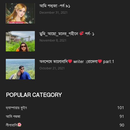
আমি পদ্মজা -পর্ব ৯১
December 31, 2021
তুমি_আছো_মনের_গহীনে
পর্ব- ১
November 8, 2021
অবশেষে ভালোবাসি
writer :রোদেলা
part:1
October 21, 2021
POPULAR CATEGORY
ভ্যাম্পায়ার কুইন
101
আমি পদ্মজা
91
লীলাবালি
90