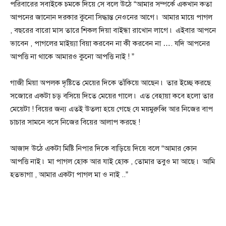
পরিবারের সবাইকে চমকে দিয়ে সে বলে উঠে “আমার সম্পর্কে একখান কতা
আপনের জানোন দরকার কুনো সিদ্ধান্ত নেওনের আগে ৷ আমার মায়ে পাগল
, বছরের বারো মাস তারে শিকল দিয়া বাইন্ধা রাখোন লাগে ৷ এইবার আপনে
ভাবেন , পাগলের মাইয়্যা বিয়া করবেন না কী করবেন না …. যদি আপনের
আপত্তি না থাকে আমারও কুনো আপত্তি নাই ! ”
গাজী মিয়া অপলক দৃষ্টিতে মেয়ের দিকে তাঁকিয়ে আছেন ৷ তার ইচ্ছে করছে
সজোরে একটা চড় বসিয়ে দিতে মেয়ের গালে ৷ এত বেহায়া কবে হলো তার
মেয়েটা ! বিয়ের জন্য এতই উতলা হয়ে গেছে যে ময়মুরুব্বি আর নিজের বাপ
চাচার সামনে বসে নিজের বিয়ের আলাপ করছে !
আজাদ উঠে একটা মিষ্টি নিপার দিকে বাড়িয়ে দিয়ে বলে “আমার কোন
আপত্তি নাই ৷ মা পাগল হোক আর যাই হোক , তোমার তবুও মা আছে ৷ আমি
হতভাগা , আমার একটা পাগল মা ও নাই ..”