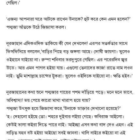
গেছিল।’
‘এজন্য আপনারা ঘরে আটকে রাখেন উনাকে? হুট করে কেন এমন হলেন?’
পদ্মজা আঁতকে উঠে জিজ্ঞাসা করল।
নূরজাহান এদিকওদিক তাকিয়ে কী যেন দেখলেন! এরপর সতর্কতার সাথে
ফিসফিসিয়ে বললেন,’বাড়ির পিছে বড় জঙ্গলা আছে। দোষী জায়গা। ভুলেও
ওইহানে যাইয়ো না। রুম্পা শনিবার ভরদুপুরে গেছিল। এর পরেরদিন জ্বর
উডে। আর এমন পাগল হইয়া যায়। এগুলো তেনাদের কাজ! রাতে নাম লওন
নাই। তুমি মাশাল্লাহ চান্দের টুকরা। ভুলেও ওইদিকে যাইয়ো না। ক্ষতি হইব।’
নূরজাহানের কথা শুনে পদ্মজার গায়ের পশম দাঁড়িয়ে পড়ে। মনে মনে ভাবে,
অবিশ্বাস্য! ভয় পেয়ে কারো মাথা খারাপ হয়ে যায়?
পদ্মজা উৎসুক হয়ে জিজ্ঞাসা করে,’উনাকে ডাক্তার দেখানো হয়েছে?’
‘হ। দেহানো হইছে তো। শহরে দুইবার লইয়া গেছে। কবিরাজ আইলো।
কেউই ভালা কইরা দিতে পারে নাই। আইচ্ছা এসব কথা বাদ দেও এহন। এই
বাড়িত যহন বউ হইয়া আইছো সবই জানবা। খালি বাইরে কইয়ো না এই