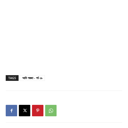
TAGS
আমি পদ্মজা - পর্ব ২৯