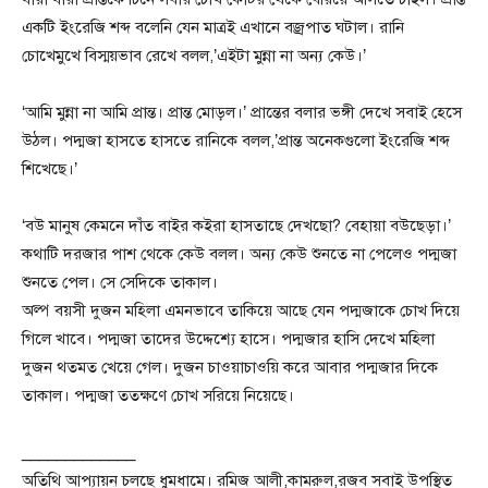
একটি ইংরেজি শব্দ বলেনি যেন মাত্রই এখানে বজ্রপাত ঘটাল। রানি
চোখেমুখে বিস্ময়ভাব রেখে বলল,’এইটা মুন্না না অন্য কেউ।’
‘আমি মুন্না না আমি প্রান্ত। প্রান্ত মোড়ল।’ প্রান্তের বলার ভঙ্গী দেখে সবাই হেসে
উঠল। পদ্মজা হাসতে হাসতে রানিকে বলল,’প্রান্ত অনেকগুলো ইংরেজি শব্দ
শিখেছে।’
‘বউ মানুষ কেমনে দাঁত বাইর কইরা হাসতাছে দেখছো? বেহায়া বউছেড়া।’
কথাটি দরজার পাশ থেকে কেউ বলল। অন্য কেউ শুনতে না পেলেও পদ্মজা
শুনতে পেল। সে সেদিকে তাকাল।
অল্প বয়সী দুজন মহিলা এমনভাবে তাকিয়ে আছে যেন পদ্মজাকে চোখ দিয়ে
গিলে খাবে। পদ্মজা তাদের উদ্দেশ্যে হাসে। পদ্মজার হাসি দেখে মহিলা
দুজন থতমত খেয়ে গেল। দুজন চাওয়াচাওয়ি করে আবার পদ্মজার দিকে
তাকাল। পদ্মজা ততক্ষণে চোখ সরিয়ে নিয়েছে।
_____________
অতিথি আপ্যায়ন চলছে ধুমধামে। রমিজ আলী,কামরুল,রজব সবাই উপস্থিত