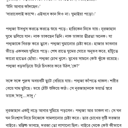
‘উনি আবার কাঁদছেন।’
‘সারাবেলাই কান্দে। এইসবে কান দিও না। ঘুমাইয়া পড়ো।’
পদ্মজা উসখুস করতে করতে শুয়ে পড়ে। হারিকেন নিভে যায়। নূরজাহান
ঘুমে তলিয়ে যান। নাক ডাকছেন তিনি। নাক ডাকার তীব্রতা অনেক। যা
পদ্মজাকে বিরক্ত করে তুলে। পদ্মজা ঘুমানোর চেষ্টা করে। হাজার ভাবনার
ভীড়ে একসময় ঘুমিয়ে পড়ে। শেষ রাতে ঘুমের ঘোরে অনুভব করে, হাঁটুতে
কারো হাতের ছোঁয়া। পদ্মজা চোখ খুলে। মুখের সামনে কেউ ঝুঁকে রয়েছে।
পদ্মজা ধড়ফড়িয়ে উঠে চিৎকার করে উঠল,’কে?’
সঙ্গে সঙ্গে পুরুষ অবয়বটি ছুটে বেরিয়ে যায়। পদ্মজা কাঁপতে থাকল। শরীর
বেয়ে ঘাম ছুটছে। ভয়ে ঠোঁট শুকিয়ে কাঠ। সে নূরজাহানকে ভয়ার্ত স্বরে
ডাকে,’দাদু…দাদু।’
নূরজাহান একটু নড়ে আবার ঘুমিয়ে পড়লেন। পদ্মজা আর ডাকল না। সে ঘন
ঘন নিঃশ্বাস নিয়ে নিজেকে সামলানোর চেষ্টা করে। তার চোখের দৃষ্টি দরজার
বাইরে। মস্তিষ্ক ভাবছে, দরজা তো লাগানো ছিল। বাইরে থেকে কেউ কীভাবে