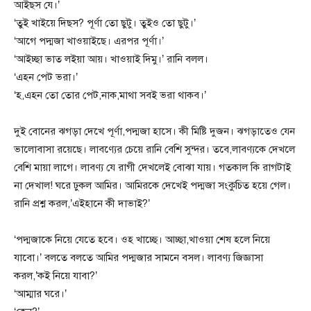
আইছস যে।’
‘তুই খাইয়ে দিছস? পূর্ণা তো ছুটু। তুইও তো ছুটু।’
‘আগে পদ্মজা খাওয়াইছে। এরপর পূর্ণা।’
‘আইচ্ছা ভাত লইয়া আয়। খাওয়াই দিমু।’ রানি বলল।
‘এহন পেট ভরা।’
‘হ,এহন তো তোর পেট,নাক,মাথা সবই ভরা থাকব।’
দুই বোনের ঝগড়া দেখে পূর্ণা,পদ্মজা হাসে। কী মিষ্টি দুজন। ঝগড়াতেও যেন
ভালোবাসা রয়েছে। লাবণ্যের চেয়ে রানি বেশি সুন্দর। তবে,লাবণ্যকে দেখলে
বেশি মায়া লাগে। লাবণ্য যে রাগী দেখলেই বোঝা যায়। গতকাল কি রাগটাই
না দেখাল! ঘরে ঢুকল আমির। আমিরকে দেখেই পদ্মজা সংকুচিত হয়ে গেল।
রানি প্রশ্ন করল,’এইহানে কী দাভাই?’
‘পদ্মজাকে নিয়ে যেতে হবে। ওহ খাচ্ছে। আচ্ছা,খাওয়া শেষ হলে নিয়ে
যাবো।’ বলতে বলতে আমির পদ্মজার সামনে বসল। লাবণ্য জিজ্ঞাসা
করল,’কই নিয়ে যাবা?’
‘আম্মার ঘরে।’