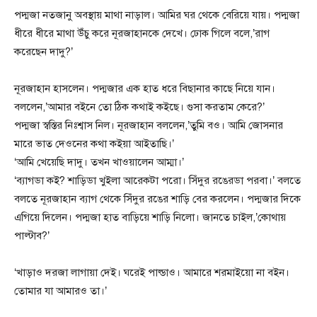
পদ্মজা নতজানু অবস্থায় মাথা নাড়াল। আমির ঘর থেকে বেরিয়ে যায়। পদ্মজা
ধীরে ধীরে মাথা উঁচু করে নূরজাহানকে দেখে। ঢোক গিলে বলে,’রাগ
করেছেন দাদু?’
নূরজাহান হাসলেন। পদ্মজার এক হাত ধরে বিছানার কাছে নিয়ে যান।
বললেন,’আমার বইনে তো ঠিক কথাই কইছে। গুসা করতাম কেরে?’
পদ্মজা স্বস্তির নিঃশ্বাস নিল। নূরজাহান বললেন,’তুমি বও। আমি জোসনার
মারে ভাত দেওনের কথা কইয়া আইতাছি।’
‘আমি খেয়েছি দাদু। তখন খাওয়ালেন আম্মা।’
‘ব্যাগডা কই? শাড়িডা খুইলা আরেকটা পরো। সিঁদুর রঙেরডা পরবা।’ বলতে
বলতে নূরজাহান ব্যাগ থেকে সিঁদুর রঙের শাড়ি বের করলেন। পদ্মজার দিকে
এগিয়ে দিলেন। পদ্মজা হাত বাড়িয়ে শাড়ি নিলো। জানতে চাইল,’কোথায়
পাল্টাব?’
‘খাড়াও দরজা লাগায়া দেই। ঘরেই পাল্ডাও। আমারে শরমাইয়ো না বইন।
তোমার যা আমারও তা।’