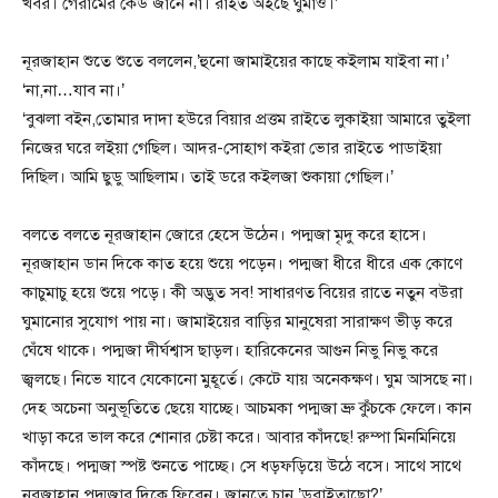
খবর। গেরামের কেউ জানে না। রাইত অইছে ঘুমাও।’
নূরজাহান শুতে শুতে বললেন,’হুনো জামাইয়ের কাছে কইলাম যাইবা না।’
‘না,না…যাব না।’
‘বুঝলা বইন,তোমার দাদা হউরে বিয়ার প্রত্তম রাইতে লুকাইয়া আমারে তুইলা
নিজের ঘরে লইয়া গেছিল। আদর-সোহাগ কইরা ভোর রাইতে পাডাইয়া
দিছিল। আমি ছুডু আছিলাম। তাই ডরে কইলজা শুকায়া গেছিল।’
বলতে বলতে নূরজাহান জোরে হেসে উঠেন। পদ্মজা মৃদু করে হাসে।
নূরজাহান ডান দিকে কাত হয়ে শুয়ে পড়েন। পদ্মজা ধীরে ধীরে এক কোণে
কাচুমাচু হয়ে শুয়ে পড়ে। কী অদ্ভুত সব! সাধারণত বিয়ের রাতে নতুন বউরা
ঘুমানোর সুযোগ পায় না। জামাইয়ের বাড়ির মানুষেরা সারাক্ষণ ভীড় করে
ঘেঁষে থাকে। পদ্মজা দীর্ঘশ্বাস ছাড়ল। হারিকেনের আগুন নিভু নিভু করে
জ্বলছে। নিভে যাবে যেকোনো মুহূর্তে। কেটে যায় অনেকক্ষণ। ঘুম আসছে না।
দেহ অচেনা অনুভূতিতে ছেয়ে যাচ্ছে। আচমকা পদ্মজা ভ্রু কুঁচকে ফেলে। কান
খাড়া করে ভাল করে শোনার চেষ্টা করে। আবার কাঁদছে! রুম্পা মিনমিনিয়ে
কাঁদছে। পদ্মজা স্পষ্ট শুনতে পাচ্ছে। সে ধড়ফড়িয়ে উঠে বসে। সাথে সাথে
নূরজাহান পদ্মজার দিকে ফিরেন। জানতে চান,’ডরাইতাছো?’