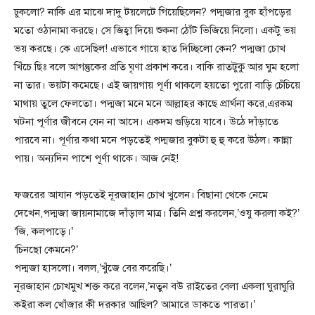
ঢুকলো? নাকি এর মাঝে দাদু টয়লেটে গিয়েছিলেন? পদ্মজার বুক হাঁপড়ের
মতো ওঠানামা করছে। সে জিহ্বা দিয়ে শুকনা ঠোঁট ভিজিয়ে নিলো। একটু ভয়
ভয় করছে। কে এসেছিল! এভাবে গায়ে হাত দিচ্ছিলো কেন? পদ্মজা চোখ
খিঁচে ছিঃ বলে আগন্তুকের প্রতি ঘৃণা প্রকাশ করে। বাকি রাতটুকু আর ঘুম হলো
না তার। ভয়টা কমেছে। এই জায়গায় পূর্ণা থাকলে হয়তো পুরো বাড়ি চেঁচিয়ে
মাথায় তুলে ফেলতো। পদ্মজা মনে মনে আল্লাহর কাছে প্রার্থনা করে,এরকম
ঘটনা পূর্ণার জীবনে যেন না আসে। একদম গুড়িয়ে যাবে। উঠে দাঁড়াতে
পারবে না। পূর্ণার কথা মনে পড়তেই পদ্মজার বুকটা হু হু করে উঠল। কান্না
পায়। অন্যদিন পাশে পূর্ণা থাকে। আজ নেই!
ফজরের আযান পড়তেই নূরজাহান চোখ খুলেন। বিছানা থেকে নেমে
দেখেন,পদ্মজা জায়নামাজে দাঁড়াল মাত্র। তিনি প্রশ্ন করলেন,’ওযু করলা কই?’
‘জি, কলপাড়ে।’
‘চিনছো কেমনে?’
পদ্মজা হাসলো। বলল,’খুঁজে বের করেছি।’
নূরজাহান চোখমুখ শক্ত করে বলেন,’নতুন বউ রাইতের বেলা একলা ঘুরাঘুরি
কইরা কল খোঁজার কী দরকার আছিল? আমারে ডাকতে পারতা।’