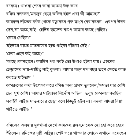
রয়েছে। খাওয়া শেষে তারা আড্ডা শুরু করে।
রমিজ বললেন,’মনজুর ছেড়া,জলিল,ছইদ এরা কী আইছে?’
কামরুল দাঁতের ফাঁক থেকে যত্ন করে গরু মাংস বের করেন। এরপর উত্তর
দেন,’না আহে নাই। হেদিন ছইদের বাপে আমার কাছে গেছিল।’
‘কেরে গেছিল?’
‘ছইদরে যাতে মাতব্বরের হাত থাইকা বাঁচায়া দেই।’
‘হেরা এহন কই আছে?’
‘আছে কোনহানে। কয়দিন পর পরই তো উধাও হইয়া যায়। এহনের
ছেড়াদের দায়-দায়িত্ব নাই বুঝলা। আমার যহন দশ বছর তহন ক্ষেতে কাজ
করতে যাইতাম।’
কামরুলের কথা উপেক্ষা করে রমিজ অন্য প্রসঙ্গ তুললেন,’ক্ষমতা যার বেশি
হের সুখ বেশি। আমার মাইয়াডা নির্দোষ আছিল। তবুও কেমনডা করছিল
সবাই? আইজ মাতব্বরের ছেড়া বলে কিচ্ছুই হইল না। বদলা আমরা বিয়া
খাইতে আইছি।’
রমিজের অসহায় মুখখানা দেখে কামরুল,রজব,মালেক হো হো করে হেসে
উঠলেন। রমিজের দৃষ্টি অস্থির। পেট ভরে খাওয়ার লোভে এখানে এসেছেন