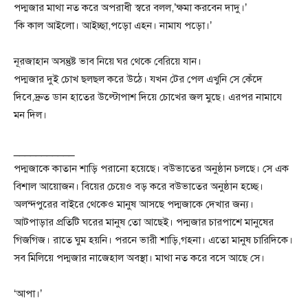
পদ্মজার মাথা নত করে অপরাধী স্বরে বলল,’ক্ষমা করবেন দাদু।’
‘কি কাল আইলো। আইচ্ছা,পড়ো এহন। নামায পড়ো।’
নূরজাহান অসন্তুষ্ট ভাব নিয়ে ঘর থেকে বেরিয়ে যান।
পদ্মজার দুই চোখ ছলছল করে উঠে। যখন টের পেল এখুনি সে কেঁদে
দিবে,দ্রুত ডান হাতের উল্টোপাশ দিয়ে চোখের জল মুছে। এরপর নামাযে
মন দিল।
___________
পদ্মজাকে কাতান শাড়ি পরানো হয়েছে। বউভাতের অনুষ্ঠান চলছে। সে এক
বিশাল আয়োজন। বিয়ের চেয়েও বড় করে বউভাতের অনুষ্ঠান হচ্ছে।
অলন্দপুরের বাইরে থেকেও মানুষ আসছে পদ্মজাকে দেখার জন্য।
আটপাড়ার প্রতিটি ঘরের মানুষ তো আছেই। পদ্মজার চারপাশে মানুষের
গিজগিজ। রাতে ঘুম হয়নি। পরনে ভারী শাড়ি,গহনা। এতো মানুষ চারিদিকে।
সব মিলিয়ে পদ্মজার নাজেহাল অবস্থা। মাথা নত করে বসে আছে সে।
‘আপা।’