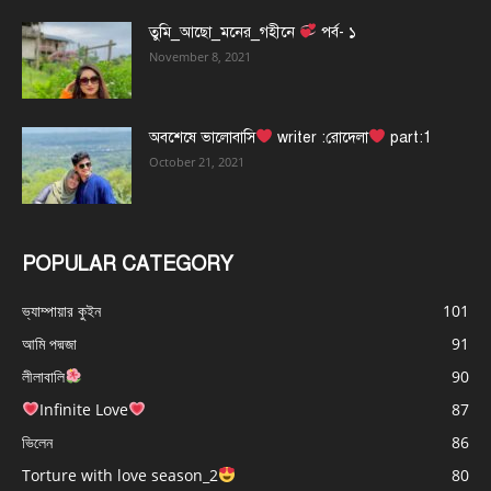
তুমি_আছো_মনের_গহীনে
পর্ব- ১
November 8, 2021
অবশেষে ভালোবাসি
writer :রোদেলা
part:1
October 21, 2021
POPULAR CATEGORY
ভ্যাম্পায়ার কুইন
101
আমি পদ্মজা
91
লীলাবালি
90
Infinite Love
87
ভিলেন
86
Torture with love season_2
80