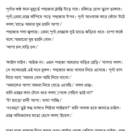
পূর্ণার কণ্ঠ শুনে মুহূর্তে পদ্মজার ক্লান্তি উড়ে যায়। চকিতে চোখ তুলে তাকায়।
পূর্ণা,প্রেমা,প্রান্ত ঝাঁপিয়ে পড়ে পদ্মজার উপর। পূর্ণা আওয়াজ করে কেঁদে উঠে
বলল,’রাতে আমার ঘুম হয়নি আপা।’
পদ্মজার গলা জ্বলছে। প্রেমা,পূর্ণা,প্রান্তকে দুই হাতে জড়িয়ে ধরে। চাপা কণ্ঠে
বলে,’আমারো ঘুম হয়নি বোন।’
‘আপা চল,বাড়ি চল।’
‘কাইল যাইব। আইজ না। এহন পদ্মজা আমরার বাড়ির ছেড়ি।’ লাবণ্য বলল।
সে সবেমাত্রই এই ঘরে ঢুকল। পদ্মজার জন্য খাবার নিয়ে এসেছে। পূর্ণা রাগ
নিয়ে বলে,’আমার বোন আমি নিয়ে যাবো।’
‘আমাদের আপা আমরা নিয়ে যেতে এসেছি।’ বলল প্রান্ত।
রানি প্রান্তর কান টেনে ধরে বলল,’পেকে গেছিস তাই না?’
‘উ! ছাড়ো রানী আপা। ব্যথা পাচ্ছি।’
‘ওরেম্মা! তুই শুদ্ধ ভাষাও শিইখা লাইছস?’ রানি অবাক হয়ে জানতে চাইল।
প্রান্ত অভিজ্ঞদের মতো হেসে বলল,’ইয়েস।’
যারা যারা প্রান্তকে চিনে সবার চোখ কোটর থেকে বেরিয়ে আসতে চাইল। প্রান্ত