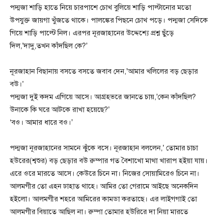
পদ্মজা শাড়ি হাতে নিয়ে চারপাশে চোখ বুলিয়ে শাড়ি পাল্টানোর মতো
উপযুক্ত জায়গা খুঁজতে থাকে। পালঙ্কের পিছনে চোখ পড়ে। পদ্মজা সেদিকে
গিয়ে শাড়ি পাল্টে নিল। এরপর নূরজাহানের উদ্দেশ্যে প্রশ্ন ছুঁড়ে
দিল,’দাদু,তখন কাঁদছিল কে?’
নূরজাহান বিছানায় বসতে বসতে জবাব দেন,’আমার খলিলের বড় ছেড়ার
বউ।’
পদ্মজা দুই কদম এগিয়ে আসে। আগ্রহভরে জানতে চায়,’কেন কাঁদছিল?
উনাকে কি ঘরে আটকে রাখা হয়েছে?’
‘বও। আমার ধারে বও।’
পদ্মজা নূরজাহানের সামনে ঝুঁকে বসে। নূরজাহান বললেন,’ তোমার চাচা
হউরের(শ্বশুর) বড় ছেড়ার বউ রুম্পার গত বৈশাখো মাথা খারাপ হইয়া যায়।
এরে ওরে মারতে আসে। কেউরে চিনে না। নিজের সোয়ামিরেও চিনে না।
আলমগীর তো এহন ঢাহাত থাহে। আমির তো গেরামে আইছে অনেকদিন
হইলো। আলমগীর শহরে আমিরের কামডা করতাছে। এর লাইগগাই তো
আলমগীর বিয়াতে আছিল না। রুম্পা তোমার হউরিরে দা নিয়া মারতে