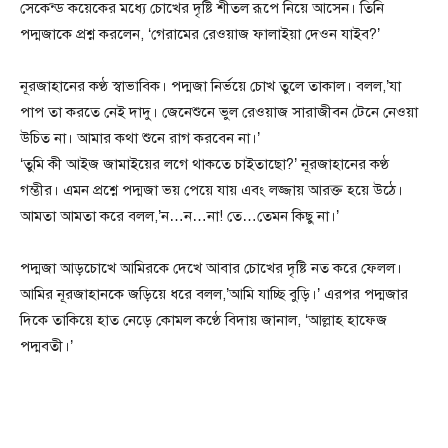
সেকেন্ড কয়েকের মধ্যে চোখের দৃষ্টি শীতল রূপে নিয়ে আসেন। তিনি
পদ্মজাকে প্রশ্ন করলেন, ‘গেরামের রেওয়াজ ফালাইয়া দেওন যাইব?’
নূরজাহানের কণ্ঠ স্বাভাবিক। পদ্মজা নির্ভয়ে চোখ তুলে তাকাল। বলল,’যা
পাপ তা করতে নেই দাদু। জেনেশুনে ভুল রেওয়াজ সারাজীবন টেনে নেওয়া
উচিত না। আমার কথা শুনে রাগ করবেন না।’
‘তুমি কী আইজ জামাইয়ের লগে থাকতে চাইতাছো?’ নূরজাহানের কণ্ঠ
গম্ভীর। এমন প্রশ্নে পদ্মজা ভয় পেয়ে যায় এবং লজ্জায় আরক্ত হয়ে উঠে।
আমতা আমতা করে বলল,’ন…ন…না! তে…তেমন কিছু না।’
পদ্মজা আড়চোখে আমিরকে দেখে আবার চোখের দৃষ্টি নত করে ফেলল।
আমির নূরজাহানকে জড়িয়ে ধরে বলল,’আমি যাচ্ছি বুড়ি।’ এরপর পদ্মজার
দিকে তাকিয়ে হাত নেড়ে কোমল কণ্ঠে বিদায় জানাল, ‘আল্লাহ হাফেজ
পদ্মবতী।’