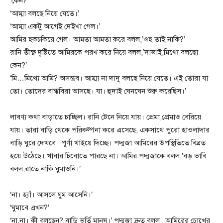
‘কেন?’
‘আম্মা বলছে নিয়ে যেতে।’
‘আম্মা একটু আগেই দেইখা গেল।’
আমির হকচকিয়ে গেল। আমতা আমতা করে বলল,’ওহ তাই নাকি?’
রানি তীক্ষ্ণ দৃষ্টিতে আমিরকে পরখ করে নিয়ে বলল,’দাভাই,মিথ্যে বলছো
কেন?’
‘মি…মিথ্যে আমি? অসম্ভব। আম্মা না দাদু বলছে নিয়ে যেতে। এই তোরা যা
তো। তোদের বান্ধবিরা আসছে। যা। হুদাই ঘেনঘেন শুরু করেছিস।’
লাবণ্য কথা বাড়াতে চাচ্ছিল। রানি টেনে নিয়ে যায়। প্রেমা,প্রেমাও বেরিয়ে
যায়। তারা বাড়ি থেকে পরিকল্পনা করে এসেছে, একসাথে পুরো হাওলাদার
বাড়ি ঘুরে দেখবে। পূর্ণা খাইয়ে দিচ্ছে। পদ্মজা আমিরের উপস্থিতিতে বিব্রত
হয়ে উঠেছে। খাবার চিবোতে পারছে না। আমির পদ্মজাকে বলল,’বড় ভাবি
বলল,রাতে নাকি ঘুমাওনি।’
‘না। হ্যাঁ। আসলে ঘুম আসেনি।’
‘ঘুমাবে এখন?’
‘না,না। কী বলছেন? বাড়ি ভর্তি মানুষ।’ পদ্মজা দ্রুত বলল। আমিরের চোখের