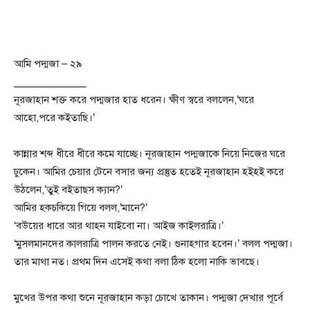
আমি পদ্মজা – ২৯
_____________
নূরজাহান শক্ত করে পদ্মজার হাত ধরেন। ক্ষীণ স্বরে বললেন,’ঘরে
আহো,পরে কইতাছি।’
কান্নার শব্দ ধীরে ধীরে কমে যাচ্ছে। নূরজাহান পদ্মজাকে নিয়ে নিজের ঘরে
ঢুকেন। আমির চেয়ার টেনে বসার জন্য প্রস্তুত হতেই নূরজাহান হইহই করে
উঠলেন,’তুই বইতাছস ক্যান?’
আমির হকচকিয়ে গিয়ে বলল,’মানে?’
‘বউয়ের ধারে আর থাহন যাইবো না। আইজ কাইলরাত্রি।’
‘মুসলমানদের কালরাত্রি পালন করতে নেই। গুনাহগার হবেন।’ বলল পদ্মজা।
তার মাথা নত। প্রথম দিন এসেই কথা বলা ঠিক হলো নাকি ভাবছে।
মুখের উপর কথা শুনে নূরজাহান কড়া চোখে তাকান। পদ্মজা দেখার পূর্বে