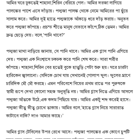
আমির ঘরে ঢুকতেই শাহানা,শিরিন বেরিয়ে গেল। আমির দরজা লাগিয়ে
পালঙ্কের পাশে এসে দাঁড়ায়। পদ্মজা পালঙ্ক থেকে নেমে আমিরের পা ছুঁয়ে
সালাম করে। আমির দুই হাতে পদ্মজাকে আঁকড়ে ধরে দাঁড় করায়। অনুভব
করে পদ্মজা কাঁপছে। প্রচন্ড শীতে মানুষ যেভাবে কাঁপে,ঠিক তেমন। আমির
দ্রুত ছেড়ে দেয়। বলে,’পানি খাবে?’
পদ্মজা মাথা নাড়িয়ে জানায়, সে পানি খাবে। আমির এক গ্লাস পানি এগিয়ে
দেয়। পদ্মজা এক নিঃশ্বাসে ঢকঢক করে পানি শেষ করে। সারা শরীর
কাঁপছে। শাহানা,শিরিন বের হতেই বুকে হাতুড়ি পেটা শুরু হয়। ঘরে চারটা
হারিকেন জ্বালানো। যেদিকে চোখ যায় সেখানেই গোলাপ ফুল। ফুলের ঘ্রাণে
চারিদিক মৌ মৌ করছে। এমন পরিবেশে বিয়ের প্রথম রাতে পর পুরুষকে
স্বামী রূপে দেখা কোনো সহজ অনুভূতি নয়। আমির গ্লাস নিতে এগিয়ে আসলে
পদ্মজা আঁতকে উঠে,এক কদম পিছিয়ে যায়। আমির একটু শব্দ করেই হাসে।
পদ্মজা ভীতু ভীতু চোখে তাকায়। আমির বলে,’হাতে গ্লাস নিয়ে সারারাত
কাটাবে নাকি? দাও আমার কাছে।’
আমির গ্লাস টেবিলের উপর রেখে আসে। পদ্মজা পালঙ্কের এক কোণে চুপটি