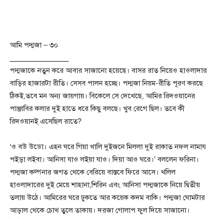
আমি পদ্মজা – ৩০
_______________
পদ্মজাকে নতুন করে আবার সাজানো হয়েছে। বাসর রাত নিয়েও হাওলাদার
বাড়ির হাজারটা রীতি। সেসব পালন হচ্ছে। পদ্মজা নিয়ম-রীতি পূরণ করছে
ঠিকই,তবে মন অন্য জায়গায়। বিকেলে সে দেখেছে, আমির রিদওয়ানের
পাঞ্জাবির কলার দুই হাতে ধরে কিছু বলছে। খুব রেগে ছিল। তবে কী
রিদওয়ানই এসেছিল রাতে?
‘ও বউ উডো। এহন ঘরে গিয়া খালি দুইজনে মিললা দুই রাকাত নফল নামায
পইড়া লইবা। আনিসা যাও লইয়া যাও। দিয়া আও ঘরে।’ বললেন ফরিনা।
পদ্মজা কল্পনার জগত থেকে বেরিয়ে বাস্তবে ফিরে আসে। খলিল
হাওলাদারের দুই মেয়ে শাহানা,শিরিন এবং আনিসা পদ্মজাকে নিয়ে দ্বিতীয়
তলায় উঠে। আমিরের ঘরে ঢুকতে আর কয়েক কদম বাকি। পদ্মজা ঘোমটার
আড়াল থেকে চোখ তুলে তাকায়। দরজা গোলাপ ফুল দিয়ে সাজানো।