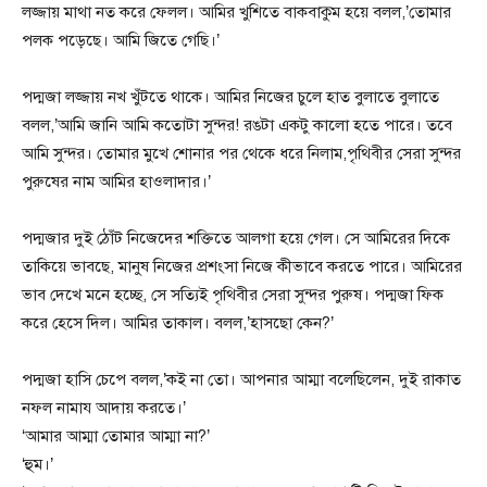
লজ্জায় মাথা নত করে ফেলল। আমির খুশিতে বাকবাকুম হয়ে বলল,’তোমার
পলক পড়েছে। আমি জিতে গেছি।’
পদ্মজা লজ্জায় নখ খুঁটতে থাকে। আমির নিজের চুলে হাত বুলাতে বুলাতে
বলল,’আমি জানি আমি কতোটা সুন্দর! রঙটা একটু কালো হতে পারে। তবে
আমি সুন্দর। তোমার মুখে শোনার পর থেকে ধরে নিলাম,পৃথিবীর সেরা সুন্দর
পুরুষের নাম আমির হাওলাদার।’
পদ্মজার দুই ঠোঁট নিজেদের শক্তিতে আলগা হয়ে গেল। সে আমিরের দিকে
তাকিয়ে ভাবছে, মানুষ নিজের প্রশংসা নিজে কীভাবে করতে পারে। আমিরের
ভাব দেখে মনে হচ্ছে, সে সত্যিই পৃথিবীর সেরা সুন্দর পুরুষ। পদ্মজা ফিক
করে হেসে দিল। আমির তাকাল। বলল,’হাসছো কেন?’
পদ্মজা হাসি চেপে বলল,’কই না তো। আপনার আম্মা বলেছিলেন, দুই রাকাত
নফল নামায আদায় করতে।’
‘আমার আম্মা তোমার আম্মা না?’
‘হুম।’