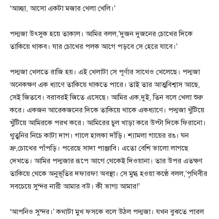
‘আচ্ছা, আসো একটা মজার খেলা খেলি।’
পদ্মজা উৎসুক হয়ে তাকাল। আমির বলল,’দুজন দুজনের চোখের দিকে
তাকিয়ে থাকব। যার চোখের পলক আগে পড়বে সে হেরে যাবে।’
পদ্মজা খেলতে রাজি হয়। এই খেলাটা সে পূর্ণার সাথেও খেলেছে। পদ্মজা
অনেকক্ষণ এক ধ্যাণে তাকিয়ে থাকতে পারে। তাই তার আত্মবিশ্বাস আছে,
সেই জিতবে। বরাবরই জিতে এসেছে। আমির এক,দুই, তিন বলে খেলা শুরু
করে। একজন আরেকজনের দিকে তাকিয়ে থাকে একধ্যাণে। পদ্মজা খুঁটিয়ে
খুঁটিয়ে আমিরকে পরখ করে। আমিরের চুল খাড়া করে উল্টা দিকে ফিরানো।
থুতুনির নিচে কাটা দাগ। গালে হালকা দাঁড়ি। শ্যামলা গায়ের রঙ। ঘন
ভ্রু,চোখের পাঁপড়ি। পরেছে সাদা পাঞ্জাবি। এতো বেশি ভালো লাগছে
দেখতে। আমির পদ্মজার রূপে আগে থেকেই দিওয়ানা। তার উপর এতক্ষণ
তাকিয়ে থেকে অনুভূতির দফারফা অবস্থা। সে মুগ্ধ হওয়া কণ্ঠে বলল,’পৃথিবীর
সবচেয়ে সুন্দর নারী আমার বউ। কী ভাগ্য আমার!’
‘আপনিও সুন্দর।’ কথাটা মুখ ফসকে বলে উঠল পদ্মজা। যখন বুঝতে পারল