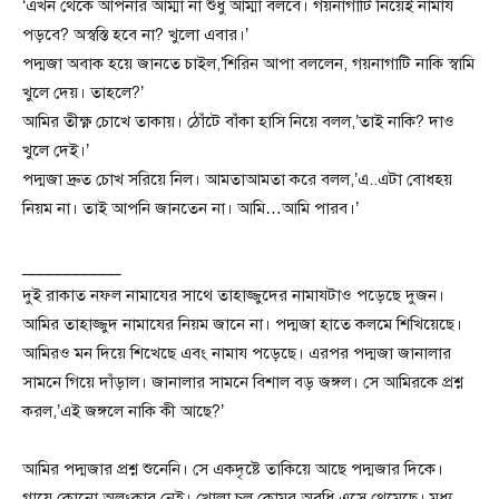
‘এখন থেকে আপনার আম্মা না শুধু আম্মা বলবে। গয়নাগাটি নিয়েই নামায
পড়বে? অস্বস্তি হবে না? খুলো এবার।’
পদ্মজা অবাক হয়ে জানতে চাইল,’শিরিন আপা বললেন, গয়নাগাটি নাকি স্বামি
খুলে দেয়। তাহলে?’
আমির তীক্ষ্ণ চোখে তাকায়। ঠোঁটে বাঁকা হাসি নিয়ে বলল,’তাই নাকি? দাও
খুলে দেই।’
পদ্মজা দ্রুত চোখ সরিয়ে নিল। আমতাআমতা করে বলল,’এ..এটা বোধহয়
নিয়ম না। তাই আপনি জানতেন না। আমি…আমি পারব।’
___________
দুই রাকাত নফল নামাযের সাথে তাহাজ্জুদের নামাযটাও পড়েছে দুজন।
আমির তাহাজ্জুদ নামাযের নিয়ম জানে না। পদ্মজা হাতে কলমে শিখিয়েছে।
আমিরও মন দিয়ে শিখেছে এবং নামায পড়েছে। এরপর পদ্মজা জানালার
সামনে গিয়ে দাঁড়াল। জানালার সামনে বিশাল বড় জঙ্গল। সে আমিরকে প্রশ্ন
করল,’এই জঙ্গলে নাকি কী আছে?’
আমির পদ্মজার প্রশ্ন শুনেনি। সে একদৃষ্টে তাকিয়ে আছে পদ্মজার দিকে।
গায়ে কোনো অলংকার নেই। খোলা চুল কোমর অবধি এসে থেমেছে। মধ্য