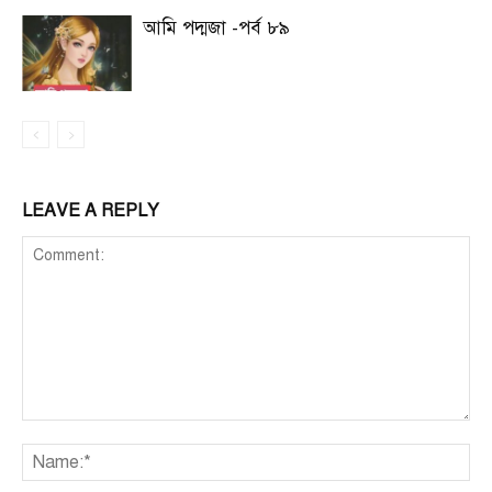
আমি পদ্মজা -পর্ব ৮৯
LEAVE A REPLY