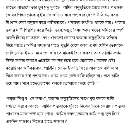
রাতের বাতাসে তার চুল মৃদু দুলছে। আমির অনুভূতিকে প্রশ্রয় দেয়। পদ্মজার
কোমর পিছন থেকে দুই হাতে জড়িয়ে ধরে,পদ্মজার কেঁপে উঠে বড় করে
নিঃশ্বাস নেয়া অনুভব করে গভীরভাবে। পদ্মজার হৃৎপিণ্ড থমকে যায়। পায়ের
তলার মাটি শিরশির করে উঠে। তবে,অদ্ভুত বিষয় শুরুর মতো আমিরের স্পর্শ
অস্বস্তি দিচ্ছে না তাকে। বরং ধারালো কোনো অজানা অনুভূতিতে তলিয়ে
নিয়ে যাচ্ছে। আমির পদ্মজার ঘাড়ে থুতুনি রেখে বলল,’প্রথম যেদিন তোমাকে
দেখি সেদিনই মনে মনে পণ করি তোমাকেই বিয়ে করব। তবে ভাবিনি প্রথম
দিনই আমার কারণে এতোটা অপদস্থ হতে হবে তোমাকে। অনেক চেষ্টা
করেছি সব আটকানোর, পারিনি। সেদিনই বাড়ি ফিরে আব্বাকে বলি,আমি
বিয়ে করতে চাই পদ্মজাকে। প্রথম প্রথম কেউ রাজি হচ্ছিল না। পরে রাজি
হয়ে যায়। মনে হচ্ছে,চোখের পলকে তোমাকে পেয়ে গেছি।’
পদ্মজা নিশ্চুপ। সে অবাধ্য, অজানা অনুভূতিদের সাথে যুদ্ধ করবে নাকি
সখ্যতা করবে ভাবছে। আমির পদ্মজাকে ঘুরিয়ে নিজের দিকে ফেরায়। পদ্মজা
পাথরের মতো শক্ত হয়ে গেছে। আমির বলল,’তোমায় আমি পদ্ম ফুল দিয়ে
একদিন সাজাব। নিজের হাতে সাজাব।’