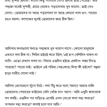
এবং সুন্দরী ছিলাম। ভালো কিছু পাওয়ার যোগ্য ছিলাম তাই পেয়েছি। আর
পদ্মজা যথেষ্ট সুন্দরী, গ্রামে থেকেও পড়ালেখায় খুব ভালো। তাই সেও
যোগ্য। তোমাদের না আছে পড়াশোনা না আছে কোনো ভাল গুণ। গায়ের
রঙও ময়লা। কাগজের ফুলই তোমাদের জন্য ঠিক ছিল।’
আনিসার কথাগুলো শুনতে পদ্মজার খুব খারাপ লাগে। কোনো মানুষকে
এভাবে বলা ঠিক না। শিরিন হইহই করে উঠল,’এই রূপ বেশিদিন থাকব না
ভাবি। এতো দেমাগ ভালা না। বিয়ার এতদিন হইছে একটাও বাচ্চা দিতে
পারছো? পারো নাই। তাইলে এই গরিমা (অহংকার) দিয়া কী হইবো? সন্তান
ছাড়া নারীর শোভা নাই।’
আনিসা রেগেমেগে ফুঁসে উঠে। গলা উঁচু করে বলে,’সমস্যা আমার নাকি
তোমাদের পেয়ারের ভাইয়ের সেটা খোঁজ নাও আগে। আমি এখুনি জাফরকে
সব বলছি। এতদিন পর বাড়িতে এসেছি এসব নোংরা কথা সহ্য করতে?
অপমান সহ্য করতে? কালই চলে যাব আমি।’