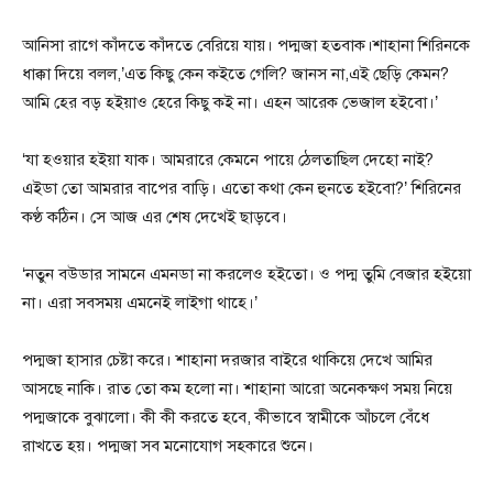
আনিসা রাগে কাঁদতে কাঁদতে বেরিয়ে যায়। পদ্মজা হতবাক।শাহানা শিরিনকে
ধাক্কা দিয়ে বলল,’এত কিছু কেন কইতে গেলি? জানস না,এই ছেড়ি কেমন?
আমি হের বড় হইয়াও হেরে কিছু কই না। এহন আরেক ভেজাল হইবো।’
‘যা হওয়ার হইয়া যাক। আমরারে কেমনে পায়ে ঠেলতাছিল দেহো নাই?
এইডা তো আমরার বাপের বাড়ি। এতো কথা কেন হুনতে হইবো?’ শিরিনের
কণ্ঠ কঠিন। সে আজ এর শেষ দেখেই ছাড়বে।
‘নতুন বউডার সামনে এমনডা না করলেও হইতো। ও পদ্ম তুমি বেজার হইয়ো
না। এরা সবসময় এমনেই লাইগা থাহে।’
পদ্মজা হাসার চেষ্টা করে। শাহানা দরজার বাইরে থাকিয়ে দেখে আমির
আসছে নাকি। রাত তো কম হলো না। শাহানা আরো অনেকক্ষণ সময় নিয়ে
পদ্মজাকে বুঝালো। কী কী করতে হবে, কীভাবে স্বামীকে আঁচলে বেঁধে
রাখতে হয়। পদ্মজা সব মনোযোগ সহকারে শুনে।