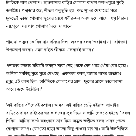
টকটকে লাল গোলাপ। হাওলাদার বাড়ির গোলাপ বাগান অলন্দপুরে খুবই
জনপ্রিয়। পদ্মজার শুভ্র, শীতল অনুভূতি হয়। কত সুন্দর দেখাচ্ছে! ঘরে
ঢুকতেই তাজা গোলাপ ফুলের ঘ্রাণে শরীর-মন অবশ হয়ে আসে। শুধু বিছানা
নয়,পুরো ঘর লাল গোলাপ দিয়ে সাজানো।
শাহানা পদ্মজাকে বিছানায় বসিয়ে দিল। এরপর বলল,’ডরাইবা না। রাইতটা
উপভোগ করবা। এমন রাইত জীবনে একবারই আসে।’
পদ্মজার লজ্জায় মরিমরি অবস্থা! সারা দেহ থেকে যেন গরম ধোঁয়া বের হচ্ছে।
আনিসা সবকিছু ঘুরে ঘুরে দেখছে। একসময় বলল,’আমার বাসর রাতটাও
হুবুহু এই রকম ছিল। চারিদিকে গোলাপের ঘ্রাণ। ফুলের ঘ্রাণে ভালোবাসা
আরো জমে উঠেছিল।’
‘এই বাড়ির বউদেরই কপাল। আমরা এই বাড়ির ছেড়ি হইয়াও জামাইর
বাড়িতে বাসর রাইতের ঘর কাগজের ফুল দিয়ে সাজানি দেখতে হইছে।’ বলল
শিরিন। আনিসা কণ্ঠে অহংকার ভাব নিয়ে অদ্ভুত ভঙ্গীতে বলল,’এসব পেতে
যোগ্যতা লাগে। যোগ্যতা ছাড়া ভালো কিছু পাওয়া যায় না। আমি উচ্চশিক্ষিত