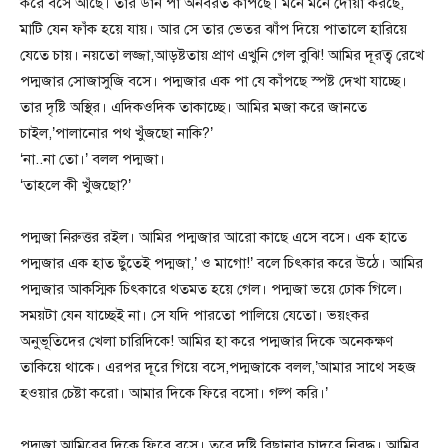
করে বসে আছে। তার ডান পা অনবরত কাঁপছে। মনে মনে দোয়া করছে,
মাটি যেন ফাঁক হয়ে যায়। আর সে তার ভেতর ঝাঁপ দিয়ে পাতালে হারিয়ে
যেতে চায়। নয়তো লজ্জা,আড়ষ্টতায় প্রাণ এখুনি গেল বুঝি! আমির দূরত্ব রেখে
পদ্মজার সোজাসুজি বসে। পদ্মজার এক পা যে কাঁপছে স্পষ্ট দেখা যাচ্ছে।
তার দৃষ্টি অস্থির। এদিকওদিক তাকাচ্ছে। আমির মজা করে জানতে
চাইল,’পালানোর পথ খুঁজছো নাকি?’
‘না..না তো।’ বলল পদ্মজা।
‘তাহলে কী খুঁজছো?’
পদ্মজা নিরুত্তর রইল। আমির পদ্মজার আরো কাছে এসে বসে। এক হাতে
পদ্মজার এক হাত ছুঁতেই পদ্মজা,’ ও মাগো!’ বলে চিৎকার করে উঠে। আমির
পদ্মজার আকস্মিক চিৎকারে থতমত হয়ে গেল। পদ্মজা ভয়ে ঢোক গিলে।
সময়টা যেন যাচ্ছেই না। সে যদি পারতো পালিয়ে যেতো। ভয়ংকর
অনুভূতিদের খেলা চারিদিকে! আমির হা করে পদ্মজার দিকে অনেকক্ষণ
তাকিয়ে থাকে। এরপর দূরে গিয়ে বসে,পদ্মজাকে বলল,’আমার সাথে সহজ
হওয়ার চেষ্টা করো। আমার দিকে ফিরে বসো। গল্প করি।’
পদ্মজা আমিরের দিকে ফিরে বসে। তবে দৃষ্টি বিছানার চাদরে নিবদ্ধ। আমির