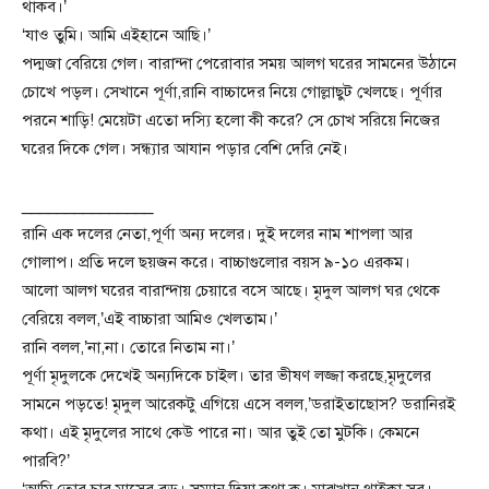
থাকব।’
‘যাও তুমি। আমি এইহানে আছি।’
পদ্মজা বেরিয়ে গেল। বারান্দা পেরোবার সময় আলগ ঘরের সামনের উঠানে
চোখে পড়ল। সেখানে পূর্ণা,রানি বাচ্চাদের নিয়ে গোল্লাছুট খেলছে। পূর্ণার
পরনে শাড়ি! মেয়েটা এতো দস্যি হলো কী করে? সে চোখ সরিয়ে নিজের
ঘরের দিকে গেল। সন্ধ্যার আযান পড়ার বেশি দেরি নেই।
_______________
রানি এক দলের নেতা,পূর্ণা অন্য দলের। দুই দলের নাম শাপলা আর
গোলাপ। প্রতি দলে ছয়জন করে। বাচ্চাগুলোর বয়স ৯-১০ এরকম।
আলো আলগ ঘরের বারান্দায় চেয়ারে বসে আছে। মৃদুল আলগ ঘর থেকে
বেরিয়ে বলল,’এই বাচ্চারা আমিও খেলতাম।’
রানি বলল,’না,না। তোরে নিতাম না।’
পূর্ণা মৃদুলকে দেখেই অন্যদিকে চাইল। তার ভীষণ লজ্জা করছে,মৃদুলের
সামনে পড়তে! মৃদুল আরেকটু এগিয়ে এসে বলল,’ডরাইতাছোস? ডরানিরই
কথা। এই মৃদুলের সাথে কেউ পারে না। আর তুই তো মুটকি। কেমনে
পারবি?’