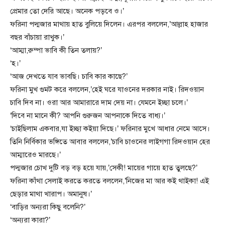
প্রেমার তো দেরি আছে। অনেক পড়বে ও।’
ফরিনা পদ্মজার মাথায় হাত বুলিয়ে দিলেন। এরপর বললেন,’আল্লাহ হাজার
বছর বাঁচায়া রাখুক।’
‘আম্মা,রুম্পা ভাবি কী তিন তলায়?’
‘হ।’
‘আজ দেখতে যাব ভাবছি। চাবি কার কাছে?’
ফরিনা মুখ গুমট করে বললেন,’হেই ঘরে যাওনের দরকার নাই। রিদওয়ান
চাবি দিব না। ওরা আর আমারারে দাম দেয় না। যেমনে ইচ্ছা চলে।’
‘দিবে না মানে কী? আপনি গুরুজন আপনাকে দিতে বাধ্য।’
‘চাইছিলাম একবার,যা ইচ্ছা কইয়া দিছে।’ ফরিনার মুখে আধার নেমে আসে।
তিনি নির্বিকার ভঙ্গিতে আবার বললেন,’চাবি চাওনের লাইগগা রিদওয়ান হের
আম্মারেও মারছে।’
পদ্মজার চোখ দুটি বড় বড় হয়ে যায়,’সেকী! মায়ের গায়ে হাত তুলছে?’
ফরিনা কাঁথা সেলাই করতে করতে বললেন,’নিজের মা আর কই থাইকা! এই
ছেড়ার মাথা খারাপ। অমানুষ।’
‘বাড়ির অন্যরা কিছু বলেনি?’
‘অন্যরা কারা?’