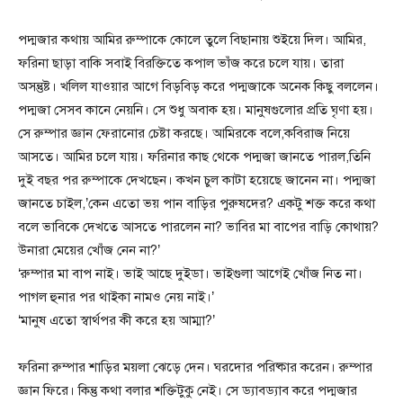
পদ্মজার কথায় আমির রুম্পাকে কোলে তুলে বিছানায় শুইয়ে দিল। আমির,
ফরিনা ছাড়া বাকি সবাই বিরক্তিতে কপাল ভাঁজ করে চলে যায়। তারা
অসন্তুষ্ট। খলিল যাওয়ার আগে বিড়বিড় করে পদ্মজাকে অনেক কিছু বললেন।
পদ্মজা সেসব কানে নেয়নি। সে শুধু অবাক হয়। মানুষগুলোর প্রতি ঘৃণা হয়।
সে রুম্পার জ্ঞান ফেরানোর চেষ্টা করছে। আমিরকে বলে,কবিরাজ নিয়ে
আসতে। আমির চলে যায়। ফরিনার কাছ থেকে পদ্মজা জানতে পারল,তিনি
দুই বছর পর রুম্পাকে দেখছেন। কখন চুল কাটা হয়েছে জানেন না। পদ্মজা
জানতে চাইল,’কেন এতো ভয় পান বাড়ির পুরুষদের? একটু শক্ত করে কথা
বলে ভাবিকে দেখতে আসতে পারলেন না? ভাবির মা বাপের বাড়ি কোথায়?
উনারা মেয়ের খোঁজ নেন না?’
‘রুম্পার মা বাপ নাই। ভাই আছে দুইডা। ভাইগুলা আগেই খোঁজ নিত না।
পাগল হুনার পর থাইকা নামও নেয় নাই।’
‘মানুষ এতো স্বার্থপর কী করে হয় আম্মা?’
ফরিনা রুম্পার শাড়ির ময়লা ঝেড়ে দেন। ঘরদোর পরিষ্কার করেন। রুম্পার
জ্ঞান ফিরে। কিন্তু কথা বলার শক্তিটুকু নেই। সে ড্যাবড্যাব করে পদ্মজার