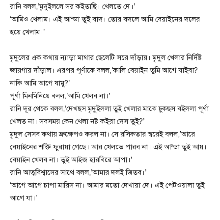
রানি বলল,’মৃদুইললে সর কইতাছি। খেলতে দে।’
‘আমিও খেলাম। এই আন্ডা তুই বাদ। তোর বদলে আমি বেয়াইনের দলের
হয়ে খেলাম।’
মৃদুলের এক কথায় ন্যাড়া মাথার ছেলেটি সরে দাঁড়ায়। মৃদুল খেলার নির্দিষ্ট
জায়গায় দাঁড়াল। এরপর পূর্ণাকে বলল,’কালি বেয়াইন তুমি আগে যাইবা?
নাকি আমি আগে যামু?’
পূর্ণা মিনমিনিয়ে বলল,’আমি খেলব না।’
রানি দূর থেকে বলল,’দেখছস মৃদুইললা তুই খেলার মাঝে ঢুকছস বইললা পূর্ণা
খেলত না। সবসময় কেন খেলা নষ্ট কইরা দেস তুই?’
মৃদুল সেসব কথায় ভ্রুক্ষেপও করল না। সে রসিকতার স্বরেই বলল,’আরে
বেয়াইনের শক্তি ফুরায়া গেছে। আর খেলতে পারব না। এই আন্ডা তুই আয়।
বেয়াইন খেলব না। তুই আইজ হারবিরে আপা।’
রানি আত্মবিশ্বাসের সাথে বলল,’আমার দলই জিতব।’
‘আগে আগে চাপা মারিস না। আমার মতো দেখায়া দে। এই পেটওয়ালা তুই
আগে যা।’