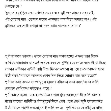
‘আমি তোর চার মাসের বড়। সম্মান দিয়া কথা ক। মাঝখান থাইকা সর।
খেলতে দে।’
‘ধুর,তোর ছেড়ির এখন খেলার সময়। আর তুই খেলতাছস। সর। এই
এই,বোয়াল মাছ। তোমার দলের একটারে বাদ দিয়া আমারে লও। এই
মুটকিরে একশোটা গোল্লা না দিলে আমি বাপের ব্যাঠা না।’
পূর্ণা হা করে তাকায়। তাকে বোয়াল মাছ ডাকা হচ্ছে! এজন্য তার দিকে
তাকিয়ে বাচ্চারাও হাসছে! দেখতে চকচকে সুন্দর হয়ে গেছে বলে কী,যা ইচ্ছে
ডাকার অধিকার বাঘিনী পূর্ণা দিয়ে দিবে? কখনো না। সে তেলেবেগুনে জ্বলে
উঠে বলল,’আমাকে আপনার কোন দিক দিয়ে বোয়াল মাছ মনে হচ্ছে?’
পূর্ণাকে কথা বলতে দেখে মৃদুল হাসল। রসিকতা করে বলল,’আরে কালি
বেয়াইন দেখি কথা কইতেও পারে।’
পূর্ণা আহত হলো। এক হাতে নিজের গাল ছুঁয়ে ভাবল,সে কী কালি ডাকার
মতো কালো? বাঘিনী রূপটা মুহূর্তে নিভে গেল। তার চোখ দুটি ছলছল করে
উঠে। যাকে পছন্দ করলো,সে-ই কালি বলছে। পূর্ণা থম মেরে দাঁড়িয়ে রইল।