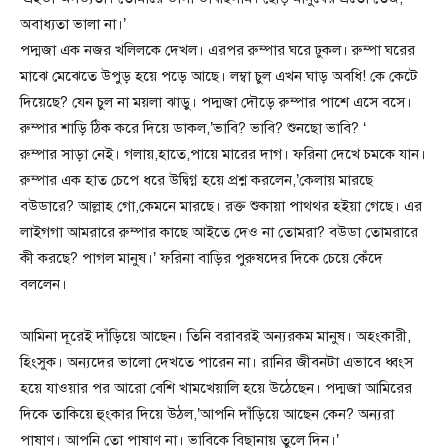
অবাধ্যতা ভালা না।’
পদ্মজা এক নজর খলিলকে দেখল। এরপর রুম্পার ঘরে ঢুকল। রুম্পা ঘরের
মাঝে মেঝেতে উপুড় হয়ে পড়ে আছে। লম্বা চুল এখন ঘাড় অবধি! কে কেটে
দিয়েছে? যেন চুল না ময়লা ঝাড়ু। পদ্মজা দৌড়ে রুম্পার পাশে এসে বসে।
রুম্পার শাড়ি ঠিক করে দিয়ে ডাকল,’ভাবি? ভাবি? শুনছো ভাবি? ‘
রুম্পার সাড়া নেই। গলায়,হাতে,পায়ে মারের দাগ। ফরিনা দেখে চমকে যান।
রুম্পার এক হাত চেপে ধরে উদ্বিগ্ন হয়ে প্রশ্ন করলেন,’কেলায় মারছে
বউডারে? আল্লাহ গো,কেমনে মারছে। রক্ত শুকায়া পাথথর হইয়া গেছে। এর
লাইগগা আমরারে রুম্পার কাছে আইতে দেও না তোমরা? বউডা তোমরারে
কী করছে? পাগল মানুষ।’ ফরিনা বাড়ির পুরুষদের দিকে চেয়ে কেঁদে
বললেন।
আমিনা দূরেই দাঁড়িয়ে আছেন। তিনি বরাবরই অন্যরকম মানুষ। অহংকারী,
হিংসুক। অন্যদের ভালো দেখতে পারেন না। রানির জীবনটা এভাবে ধ্বংস
হয়ে যাওয়ার পর আরো বেশি খামখেয়ালি হয়ে উঠেছেন। পদ্মজা আমিরের
দিকে তাকিয়ে হুংকার দিয়ে উঠল,’আপনি দাঁড়িয়ে আছেন কেন? অন্যরা
পাষাণ। আপনি তো পাষাণ না। ভাবিকে বিছানায় তুলে দিন।’