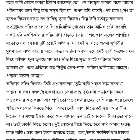
বছর আমি কেমন অবস্থা ছিলাম জানেনই তো। সে অবস্থায় আমার পক্ষে আমার
পরিবারের জন্য কিছু করা সম্ভব ছিল না। তখন উনি(বাসন্তী) পর হয়েও,সৎ মা
হয়েও নিজের ঘাড়ে সব দায়িত্ব তুলে নিলেন। কিন্তু উনি যতটুকু করতেন
ততটুকুতে পরিবার চলতে গিয়ে হিমশিম খেতো। তাই আমিও চেষ্টা করেছি
একটু যদি নকশিকাঁথার পরিমাণটা বাড়ানো যায়।’ পদ্মজার ফুলের পাপড়ির
মতো ফোলা ফোলা দুটি ঠোঁটে অল্প হাসি। সেই হাসিতে পরমা সুন্দরীর
মুখমন্ডল অল্প আভায় আলোকিত। ফরিনা অবাক হয়ে সেই হাসি দেখেন। মন
দিয়ে কাঁথায় ফুল তুলছে পদ্মজা। দাঁত দিয়ে সুতা কেটে ফরিনার দিকে
তাকাল সে। তার প্রতিমার মত নিখুঁত চোখ-নাক। ফরিনা তাকিয়েই আছেন।
পদ্মজা ডাকল,’আম্মা?’
ফরিনার সম্বিৎ ফিরল। তিনি প্রশ্ন করলেন,’তুমি নাকি শহরে কাম করো?’
পদ্মজা হাসল। বলল,’হুম,করা হয়। প্রেমা,প্রান্ত দুইজনই পড়াশোনা করে।
পড়ালেখার কত খরচ! আর পূর্ণা তো পড়ালেখার চেয়ে বেশি খরচ করে ফেলে
শাড়ি-অলংকার কিনতে গিয়ে। আম্মা নেই। বাধা দিতে কষ্ট হয়। আর উনি
নিজের সব সঞ্চয় উজার করে দেন আমার তিন ভাই বোনকে। টাকা তো থাকে
না। তাই চাকরি নিতে হলো। দুই বোনের বিয়ে দিতে হবে না? আমার ফরজ
কাজ বাকি। তার জন্য টাকা জমাতে হচ্ছে। আর,উনার নকশিকাঁথার টাকার