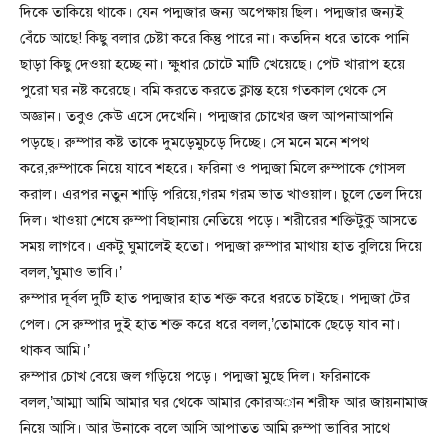
দিকে তাকিয়ে থাকে। যেন পদ্মজার জন্য অপেক্ষায় ছিল। পদ্মজার জন্যই
বেঁচে আছে! কিছু বলার চেষ্টা করে কিন্তু পারে না। কতদিন ধরে তাকে পানি
ছাড়া কিছু দেওয়া হচ্ছে না। ক্ষুধার চোটে মাটি খেয়েছে। পেট খারাপ হয়ে
পুরো ঘর নষ্ট করেছে। বমি করতে করতে ক্লান্ত হয়ে গতকাল থেকে সে
অজ্ঞান। তবুও কেউ এসে দেখেনি। পদ্মজার চোখের জল আপনাআপনি
পড়ছে। রুম্পার কষ্ট তাকে দুমড়েমুচড়ে দিচ্ছে। সে মনে মনে শপথ
করে,রুম্পাকে নিয়ে যাবে শহরে। ফরিনা ও পদ্মজা মিলে রুম্পাকে গোসল
করাল। এরপর নতুন শাড়ি পরিয়ে,গরম গরম ভাত খাওয়াল। চুলে তেল দিয়ে
দিল। খাওয়া শেষে রুম্পা বিছানায় নেতিয়ে পড়ে। শরীরের শক্তিটুকু আসতে
সময় লাগবে। একটু ঘুমালেই হতো। পদ্মজা রুম্পার মাথায় হাত বুলিয়ে দিয়ে
বলল,’ঘুমাও ভাবি।’
রুম্পার দূর্বল দুটি হাত পদ্মজার হাত শক্ত করে ধরতে চাইছে। পদ্মজা টের
পেল। সে রুম্পার দুই হাত শক্ত করে ধরে বলল,’তোমাকে ছেড়ে যাব না।
থাকব আমি।’
রুম্পার চোখ বেয়ে জল গড়িয়ে পড়ে। পদ্মজা মুছে দিল। ফরিনাকে
বলল,’আম্মা আমি আমার ঘর থেকে আমার কোরঅান শরীফ আর জায়নামাজ
নিয়ে আসি। আর উনাকে বলে আসি আপাতত আমি রুম্পা ভাবির সাথে