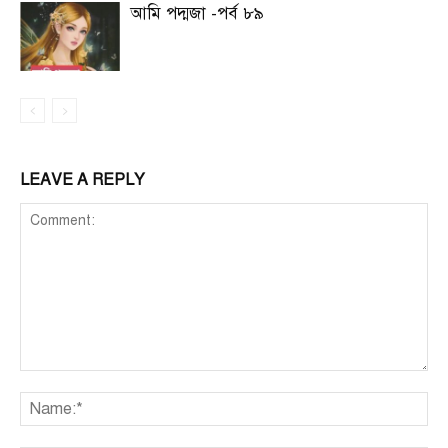
আমি পদ্মজা -পর্ব ৮৯
LEAVE A REPLY