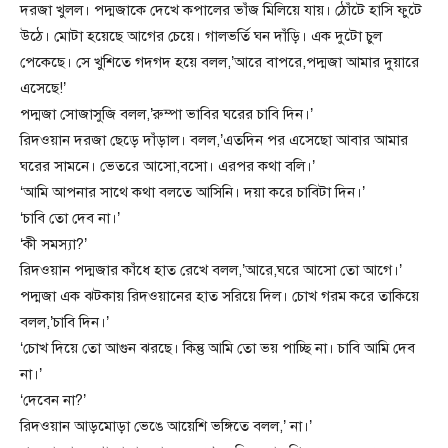
দরজা খুলল। পদ্মজাকে দেখে কপালের ভাঁজ মিলিয়ে যায়। ঠোঁটে হাসি ফুটে
উঠে। মোটা হয়েছে আগের চেয়ে। গালভর্তি ঘন দাঁড়ি। এক দুটো চুল
পেকেছে। সে খুশিতে গদগদ হয়ে বলল,’আরে বাপরে,পদ্মজা আমার দুয়ারে
এসেছে!’
পদ্মজা সোজাসুজি বলল,’রুম্পা ভাবির ঘরের চাবি দিন।’
রিদওয়ান দরজা ছেড়ে দাঁড়াল। বলল,’এতদিন পর এসেছো আবার আমার
ঘরের সামনে। ভেতরে আসো,বসো। এরপর কথা বলি।’
‘আমি আপনার সাথে কথা বলতে আসিনি। দয়া করে চাবিটা দিন।’
‘চাবি তো দেব না।’
‘কী সমস্যা?’
রিদওয়ান পদ্মজার কাঁধে হাত রেখে বলল,’আরে,ঘরে আসো তো আগে।’
পদ্মজা এক ঝটকায় রিদওয়ানের হাত সরিয়ে দিল। চোখ গরম করে তাকিয়ে
বলল,’চাবি দিন।’
‘চোখ দিয়ে তো আগুন ঝরছে। কিন্তু আমি তো ভয় পাচ্ছি না। চাবি আমি দেব
না।’
‘দেবেন না?’
রিদওয়ান আড়মোড়া ভেঙে আয়েশি ভঙ্গিতে বলল,’ না।’