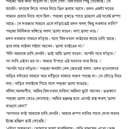
পদ্মজা আর কথা বাড়াল না। চলে গেল। রিদওয়ান পিছু ডেকেছে। সে
শুনেনি। মগাকে দিয়ে পাথর নিয়ে তিন তলায় আসে। মদন একটা ঘরের
সামনে চেয়ার নিয়ে বসে ছিল। পদ্মজা বুঝতে পারে,তাহলে এই ঘরেই রুম্পা
আছে। সে দরজার সামনে এসে দাঁড়াতেই মদন বলল,’কিছু দরকার ভাবি?’
পদ্মজা নির্বিকার ভঙ্গিতে বলল,’তালা ভাঙব। মগা,তালা ভাঙ।’
মদন দরজার সামনে দাঁড়ায়। বলে,’রিদওয়ান ভাইয়ের কাছে চাবি আছে।
তার কাছ থাইকা লইয়া আসেন। তালা ভাইঙেন না।’
‘উনি আমাকে চাবি দেননি। তাই আমি তালা ভাঙব। আপনি সরে দাঁড়ান।’
‘না ভাবি,এইডা হয় না। আমার উপরে এই ঘরডার ভার দিছে ।’
‘আপনি সরে দাঁড়ান।’ পদ্মজা কথাটা বেশ জোরেই বলল। মদন হাওলাদার
বাড়ির বউয়ের সামনে আর দাঁড়িয়ে থাকার সাহস পাচ্ছে না। সে দৌড়ে নিচে
যায়। বাড়ির সবাইকে গিয়ে বলে পদ্মজা তালা ভাঙছে।
খলিল,আলমগীর, আমির,রিদওয়ান,ফরিনা,আমিনা ছুটে আসেন। ততক্ষণে
পদ্মজা তালা ভেঙে ফেলেছে। আমির হন্তদন্ত হয়ে এসেই প্রশ্ন করল,’তালা
ভাঙলে কেন?’
‘আপনার ভাই আমাকে চাবি দেননি। আমার রুম্পা ভাবির সাথে দেখা করার
ইচ্ছে হচ্ছিল তাই ভেঙেছি।’
‘এইডা অসভ্যতা। তোমারে ভালা ভাবছিলাম। ছেড়ি মানুষের এতো তেজ,