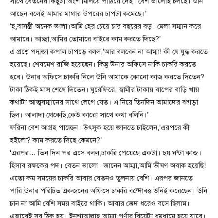
সাথে বেতনের কিছুটা অংশ মিলিয়ে পাঠিয়ে দেই। বেশ ভালোই চলছে। উনি
আছেন বলেই আমার মাথার উপরের চাপটা কমেছে।’
‘হ,বাসন্তী অনেক ভালা।আমি হের চেয়ে চার বছরের বড়। মেলা সম্মান করে
আমারে। আচ্ছা,আমির তোমারে বাইরে কাম করতে দিছে?’
এ প্রশ্নে পদ্মজা কপাল চাপড়ে বলল,’আর বলবেন না আম্মা! কী যে যুদ্ধ করতে
হয়েছে। শেষমেশ রাজি হয়েছেন। কিন্তু উনার অফিসে নাকি চাকরি করতে
হবে। উনার অফিসে চাকরি নিলে উনি আমাকে কোনো কাজ করতে দিতেন?
টাকা ঠিকই মাস শেষে দিতেন। ঘুরেফিরে, স্বামীর টাকায় বাপের বাড়ি খায়
কথাটা আত্মসম্মানের সাথে লেগে যেত। এ নিয়ে তিনদিন আমাদের ঝগড়া
ছিল। আলাদা থেকেছি,কেউ কারো সাথে কথা বলিনি।’
ফরিনা বেশ আগ্রহ পাচ্ছেন। উৎসুক হয়ে জানতে চাইলেন,’এরপরে কী
হইলো? কাম করতে দিছে কেমনে?’
‘এরপর… তিন দিন পর এসে বলল,চাকরি পেয়েছে একটা। ছয় ঘন্টা কাজ।
হিসাব রক্ষকের পদ। বেতন ভালো। জানেন আম্মা,আমি ভীষণ অবাক হয়েছি!
এতো কম সময়ের চাকরি আবার বেতনও তুলনায় বেশি। এরপর জানতে
পারি,উনার পরিচিত একজনের অফিসে চাকরি বন্দোবস্ত উনিই করেছেন। উনি
চান না আমি বেশি সময় বাইরে থাকি। আবার জেদ ধরেও বসে ছিলাম।
এভাবেই সব ঠিক হয়। ইনশাআল্লাহ আম্মা,পূর্ণার বিয়েটা ধুমধামে হয়ে যাবে।