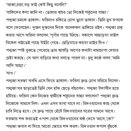
‘আব্বা,চাচা,বড় ভাই কেউ কিছু বলেনি?’
‘বাকিদের কথা জানি না। তোমার শ্বশুর তো নিজেই শকুনের বাচ্চা।’
পদ্মজা চমকে তাকাল। ফরিনাও চকিতে চোখ তুলে তাকান। তিনি মুখ ফসকে
বলে ফেলেছেন। দুজন দুজনের দিকে অনেকক্ষণ তাকিয়ে রইল। পদ্মজা প্রশ্ন
করার আগে ফরিনা বললেন,’পূর্ণায় গাছে উঠছে। সকালে আছাড়ডা খাইল
বিকেল অইতেই গাছে উইট্টা গেছে। ছেড়িডারে কয়ডা মাইর দিও।’
পদ্মজা স্পষ্ট বুঝতে পেরেছে,তার শ্বাশুড়ি আগের কথাটা ধামাচাপা দেয়ার
চেষ্টা করছে। সে আগ বাড়িয়ে কথা বলতে পারল না। মৃদু কণ্ঠে বলল,’আমি
আসি আম্মা।’
‘যাও।’
পদ্মজা দরজা অবধি এসে ফিরে তাকাল। ফরিনা দ্রুত চোখ সরিয়ে নিলেন।
পদ্মজা ঘর ছাড়তেই তিনি যেন হাঁফ ছেড়ে বাঁচলেন। পদ্মজা উদাসীন হয়ে
হাঁটছে। ফরিনা কেন নিজের স্বামীকে শকুনের বাচ্চা বললেন? পদ্মজা দ্রুত
নিজেকে সামলে নিল। এখন এসব ভাবা যাবে না। রিদওয়ানের কাছ থেকে
চাবি নিতে হবে। সে দ্রুত পায়ে হেঁটে রিদওয়ানের ঘরের সামনে আসে।
দরজায় শব্দ করতেই ওপাশ থেকে রিদওয়ানের কণ্ঠ ভেসে আসে,’কে?’
পদ্মজা জবাব না দিয়ে,আরো জোরে শব্দ করল। রিদওয়ান কপাল কুঁচকে