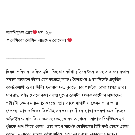
আরশিযুগল প্রেম
পর্ব- ২৮
# লেখিকাঃ নৌশিন আহমেদ রোদেলা
________________
দিনটা শনিবার, অফিস ছুটি। বিছানায় কাঁথা মুড়িয়ে শুয়ে আছে সাদাফ। সকাল
সকাল আকাশে ভীষণ মেঘ করেছে আজ। বৈশাখের প্রথম দিনেই প্রকৃতির
কালবৈশাখী রূপ। সিলিং ফ্যানটা দ্রুত ঘুরছে। চারপাশটায় চাপা ঠান্ডা ভাব।
মাঝরাত পর্যন্ত ফোনে কথা বলায় ঘুমের রেশটা এখনও কাটে নি সাদাফের।
শরীরটা কেমন ম্যাচম্যাচ করছে। তার সাথে মাথাটাও কেমন ভারি ভারি
ঠেকছে। মাথার ভিতর দিকটাই একধরনের নীরব ব্যাথা ধপধপ করে নিজের
অস্তিত্বের জানান দিয়ে চলেছে সেই ভোররাত থেকে। সাদাফ বিরক্তিতে মুখ
কুঁচকে পাশ ফিরে শুলো। প্রায় সাথে সাথেই কোকিলের মিষ্টি কন্ঠ ভেসে এলো
কানে। দু’বারের মাথায় কাঁথা সরিয়ে সচেতন চোখে তাকালো সাদাফ।