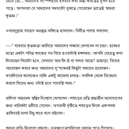
মেয়ে তো…আমাদের সংস্পর্শহারা হওয়ার কথা চিন্তা করতেই দুর্বল হয়ে
পড়ে। আপনারা যে আমাদের সমস্যাটা বুঝতে পেরেছেন তাতেই আমরা
কৃতজ্ঞ।”
ওবায়দুল্লাহ সাহেব অপ্রস্তুত ভঙ্গিতে হাসলেন। বিনীত গলায় বললেন,
—-” বারবার কৃতজ্ঞতা জানিয়ে আমাদের লজ্জায় ফেলবেন না চাচা। হজ্জের
মতো একটা পবিত্র কাজের পর বিয়ে হওয়াটাই মঙ্গলময়। আপনি যেহেতু কথা
দিয়েছেন বিয়েটা হবে, সেখানে আর কি-ই বা বলার আছে? তাছাড়া, বিয়ের
আয়োজন করার জন্য আমাদের দু’পক্ষেরই কিছুটা সময়ের প্রয়োজন।
ফারদিনের কলেজেও নাকি একটু ঝামেলা চলছে। সবদিক থেকে বিবেচনা
করলে বিয়ের জন্য ওটাই হবে পার্ফেক্ট সময়।”
রাদিবা আহমেদ স্বস্তির নিঃশ্বাস ফেললেন। শশুড়ের প্রতি শ্রদ্ধাহীন মনোভাবের
জন্য খানিকটা গুটিয়ে গেলেন। অপরাধী দৃষ্টিতে শশুড়ের দিকে একপলক
তাকিয়েই মাথা নিচু করে বসে রইলেন।
শুভ্রতা বাড়ি ফিরলো সন্ধ্যায়। ততক্ষণে মাগরিবের আযান পড়ে গিয়েছে।