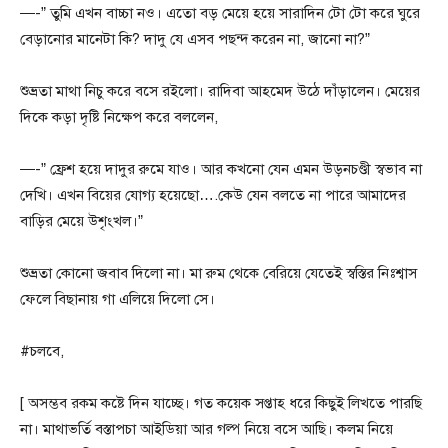
—-” তুমি এখন বাচ্চা নও। এতো বড় মেয়ে হয়ে সারাদিন টো টো করে ঘুরে
বেড়ানোর মানেটা কি? দাদু যে এসব পছন্দ করেন না, জানো না?”
শুভ্রতা মাথা নিচু করে বসে রইলো। রাদিবা আহমেদ উঠে দাঁড়ালেন। মেয়ের
দিকে কড়া দৃষ্টি নিক্ষেপ করে বললেন,
—-” ফ্রেশ হয়ে দাদুর রুমে যাও। আর কখনো যেন এমন উড়নচণ্ডী স্বভাব না
দেখি। এখন বিয়ের যোগ্য হয়েছো….কেউ যেন বলতে না পারে আমাদের
বাড়ির মেয়ে উশৃংখল।”
শুভ্রতা কোনো জবাব দিলো না। মা রুম থেকে বেরিয়ে যেতেই স্বস্তির নিঃশ্বাস
ফেলে বিছানায় গা এলিয়ে দিলো সে।
#চলবে,
[ অসম্ভব রকম কষ্টে দিন যাচ্ছে। গত কয়েক সপ্তাহ ধরে কিছুই লিখতে পারছি
না। মাথাভর্তি বস্তাপচা আইডিয়া আর গল্প নিয়ে বসে আছি। কলম নিয়ে