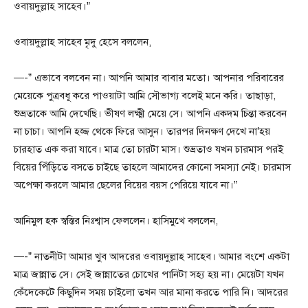
ওবায়দুল্লাহ সাহেব।”
ওবায়দুল্লাহ সাহেব মৃদু হেসে বললেন,
—-” এভাবে বলবেন না। আপনি আমার বাবার মতো। আপনার পরিবারের
মেয়েকে পুত্রবধূ করে পাওয়াটা আমি সৌভাগ্য বলেই মনে করি। তাছাড়া,
শুভ্রতাকে আমি দেখেছি। ভীষণ লক্ষ্মী মেয়ে সে। আপনি একদম চিন্তা করবেন
না চাচা। আপনি হজ্জ থেকে ফিরে আসুন। তারপর দিনক্ষণ দেখে না’হয়
চারহাত এক করা যাবে। মাত্র তো চারটা মাস। শুভ্রতাও যখন চারমাস পরই
বিয়ের পিঁড়িতে বসতে চাইছে তাহলে আমাদের কোনো সমস্যা নেই। চারমাস
অপেক্ষা করলে আমার ছেলের বিয়ের বয়স পেরিয়ে যাবে না।”
আনিমুল হক স্বস্তির নিঃশ্বাস ফেললেন। হাসিমুখে বললেন,
—-” নাতনীটা আমার খুব আদরের ওবায়দুল্লাহ সাহেব। আমার বংশে একটা
মাত্র জান্নাত সে। সেই জান্নাতের চোখের পানিটা সহ্য হয় না। মেয়েটা যখন
কেঁদেকেটে কিছুদিন সময় চাইলো তখন আর মানা করতে পারি নি। আদরের