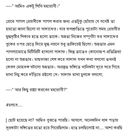
—-” আমিও একটু শিখি মহারাণী।”
প্রেমে পাগল প্রেয়সীকে পাগল করার জন্য এতটুকু ছোঁয়ায় যে যথেষ্ট তা
হয়তো জানা ছিলো না সাদাফের। যার ফলশ্রুতিতে পুরোটা সময় প্রেয়সীর
মুগ্ধদৃষ্টির শিকার হতে হলো তাকে। শুভ্রতা নিজের সম্পূর্ণটা ভর সাদাফের
বুকের ওপর ছেড়ে দিয়ে মুগ্ধ নয়নে শুধু তাকিয়েই ছিলো। শুভ্রতার এমন
পাগলামোতে মিটিমিটি হাসলো সাদাফ। কিন্তু তাতেও কোনোরূপ প্রতিক্রিয়া
হলো না শুভ্রতার। মাছভাজা শেষ করে সাদাফ যখন কথা বললো তখনই
কেবল মোহভঙ্গ ঘটলো শুভ্রতার। অপ্রস্তুত ভঙ্গিতে খানিকটা দূরে সরে গিয়ে
মাথা নিচু করে দাঁড়িয়ে রইলো সে। সাদাফ মাথা চুলকে বললো,
—-” আর কিছু রান্না করবেন মহারাণী?”
#চলবে….
[ ছোট হয়েছে না? আমিও বুঝতে পারছি। আসলে, অনেকদিন বাদ পড়ায়
সুরকাটা সঙ্গিতের মতো হয়ে গিয়েছিলাম। হাত চলছিলোই না….আশা করছি