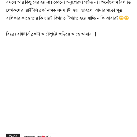
বসলে আর কিছু বের হয় না। কোনো অনুপ্রেরণা পাচ্ছি না। শুনেছিলাম বিখ্যাত
লেখকদের ‘রাইটার্স ব্লক’ নামক সমস্যাটা হয়। তাহলে, আমার মতো ক্ষুদ্র
বালিকার কাছে তার কি চায়? বিখ্যাত টিখ্যাত হয়ে যাচ্ছি নাকি আবার?
বিঃদ্রঃ রাইটার্স ব্লকটা আষ্টেপৃষ্টে জড়িয়ে আছে আমায়। ]
TAGS