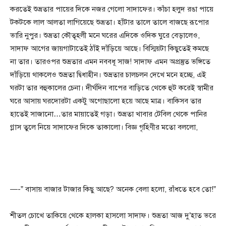
করতেই শুভ্রতার পায়ের দিকে নজর গেলো সাদাফের। কাঁচা হলুদ রঙা পায়ে
টকটকে লাল আলতা লাগিয়েছে শুভ্রতা। হাঁটার তালে তালে বাজছে রূপোর
ভারি নুপুর। শুভ্রতা কৌতূহলী মনে ঘরের এদিকে ওদিক ঘুরে বেড়ালেও,
সাদাফ আগের জায়গাটাতেই ঠাঁই দাঁড়িয়ে আছে। বিস্মিয়টা কিছুতেই কমছে
না তার। তারওপর শুভ্রতার এমন নববধূ সাজ! সাদাফ এমন অপ্রস্তুত ভঙ্গিতে
দাঁড়িয়ে থাকলেও শুভ্রতা দ্বিধাহীন। শুভ্রতার চালচলন দেখে মনে হচ্ছে, এই
ঘরটা তার বহুকালের চেনা। দীর্ঘদিন বাপের বাড়িতে থেকে হুট করেই স্বামীর
ঘরে আসায় ঘরদোরটা একটু অগোছালো হয়ে আছে মাত্র। বাকিসব তার
হাতেই সাজানো…তার মায়াতেই গড়া। শুভ্রতা খাবার টেবিল থেকে পানির
গ্লাস তুলে নিয়ে সাদাফের দিকে তাকালো। বিজ্ঞ গৃহিণীর মতো বললো,
—-” বাসায় বাজার টাজার কিছু আছে? অনেক বেলা হলো, রাঁধতে হবে তো!”
শীতল চোখে তাকিয়ে থেকে হালকা হাসলো সাদাফ। শুভ্রতা আজ দু’হাত ভরে