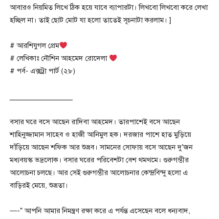
আবারও নিয়মিত লিখে ঠিক হয়ে যাবে ব্যাপারটা। লিখবো লিখবো করে লেখা
হচ্ছিল না। তাই ছোট মোট যা হলো তাতেই সূচনাটা করলাম। ]
# আরশিযুগল প্রেম
# লেখিকাঃ নৌশিন আহমেদ রোদেলা
# পর্ব- এক্সট্রা পার্ট (২৮)
________________
বসার ঘরে বসে আছেন রাদিবা আহমেদ। তারপাশেই বসে আছেন
শাহিনুজ্জামান সাহেব ও হাজী আনিমুল হক। দরজার পাশে হাত মুড়িয়ে
দাঁড়িয়ে আছেন শফিক আর শুভ্রব। সামনের সোফায় বসে আছেন দু’জন
মধ্যবয়স্ক ভদ্রলোক। বসার ঘরের পরিবেশটা বেশ থমথমে। গুরুগম্ভীর
আলোচনা চলছে। আর সেই গুরুগম্ভীর আলোচনার কেন্দ্রবিন্দু হলো এ
বাড়িরই মেয়ে, শুভ্রতা।
—-” আপনি আমার নিমন্ত্রণ রক্ষা করে এ পর্যন্ত এসেছেন বলে ধন্যবাদ,