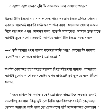
—-” ব্যাগ? ব্যাগ কেন? তুমি কি একেবারে চলে এসেছো শুভ্রা?”
শুভ্রতা উত্তর দিলো না। সাদাফ দ্রুত পায়ে দরজার দিকে এগিয়ে গেলো।
দরজার সামনেই মাঝারি সাইজের পাটের ব্যাগ। শুভ্রতাকে খেয়াল করতে
গিয়ে ব্যাগটার ওপর একদমই নজর পড়ে নি সাদাফের। সাদাফ দ্রুত হাতে
ব্যাগটা তুলে নিলো। দরজাটা লাগিয়ে ব্যাগে উঁকি দিতে দিতে বললো,
—-” তুমি আসার পথে বাজার করেছো নাকি শুভ্রা? এসবের কি দরকার
ছিলো? আমাকে বলে রাখলেই তো হতো।”
কথাটা শেষ করে রান্না ঘরের দরজায় গিয়ে দাঁড়ালো সাদাফ। বাজারের
ব্যাগটা চুলোর পাশে কেবিনেটের ওপর রাখতেই মুখ ফুলিয়ে বলে উঠলো
শুভ্রতা,
—-” বলে রাখলে কি অবাক হতে? তোমাকে সারপ্রাইজ দেওয়ার জন্যই
এতোকিছু করলাম। কিন্তু তুমি তো দিব্যি স্বাভাবিকভাবে হেঁটে বেড়াচ্ছো।
তোমার জায়গায় আমি হলে তো ছোটখাটো হার্ট অ্যাটাক করে ফেলতাম।”