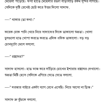
মেহেদী পড়েছে। ফর্সা হাতে মেহেদীর রঙটা বাড়াবাড়ি রকম সুন্দর লাগছে।
সেদিকে দৃষ্টি রেখেই ছোট্ট করে উত্তর দিলো সাদাফ,
—-” থাকার তো কথা।”
কয়েক ঢোক পানি খেয়ে নিয়ে সাদাফের দিকে তাকালো শুভ্রতা। খোলা
চুলগুলো হাত খোপা করতে করতে এদিক ওদিক তাকালো। বড় বড়
চোখদুটো মেলে বললো,
—-” রান্নাঘর?”
সাদাফ হাসলো। হাত ভাজ করে দাঁড়িয়ে চোখের ইশারায় রান্নাঘর দেখালো।
শুভ্রতা মিষ্টি হেসে সেদিকে এগিয়ে যেতে যেতে বললো,
—-” দরজার বাইরে একটা ব্যাগ রেখে এসেছি। নিয়ে আসো না প্লিজ।”
সাদাফ ভ্রু কুঁচকে বললো,