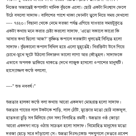
নিজের অজান্তেই কপালটা খানিক কুঁচকে এলো। ছোট্ট একটা নিঃশ্বাস ফেলে
উঠে বসলো সাদাফ। বালিশের পাশে থাকা ফোনটা তুলে নিয়ে সময় দেখলো
—- ৭ঃ২০। বিছানা থেকে নেমে দরজা পর্যন্ত এগিয়ে যাওয়ার সময়টুকুতে
একটা কথায় মনে করার চেষ্টা করলো সাদাফ, ‘এতো সকালে কারো কি
আসার কথা ছিলো আজ?’ কুঞ্চিত কপালে দরজাটা খুলতেই বিস্মিত হলো
সাদাফ। কুঁচকানো কপাল সিথিল হয়ে এলো মুহূর্তেই। বিরক্তিটা উবে গিয়ে
চোখে-মুখে ফুটে উঠলো নিদারুন ভালো লাগা আর কৌতূহল। সাদাফকে
এভাবে অপলক তাকিয়ে থাকতে দেখে লাজুক হাসলো ওপাশের মানুষটি।
হাস্যোজ্জল কন্ঠে বললো,
—-” শুভ নববর্ষ।”
শুভ্রতার হালকা কন্ঠে বলা কথায় আরো একদফা মোহগ্রস্ত হলো সাদাফ।
শুভ্রতার গায়ের লাল টকটকে শাড়ি, লাল ঠোঁট, মুক্তোর মতো ছোট্ট নাকফুল,
হাতভরা চুড়ি সব মিলিয়ে যেন সদ্য বিবাহিত রমনী। শুভ্রতার ওষ্ঠ জোড়া
আরো একদফা নড়ে ওঠায় সচেতন হলো সাদাফ। বিমোহিত মানুষের মতো
দরজা ছেড়ে সরে দাঁড়ালো সে। শুভ্রতা নিঃসংকোচ পদযুগলে ভেতরে প্রবেশ