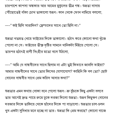
চারপাশে ঝাপসা অন্ধকার আর আমের মুকুলের তীব্র গন্ধ। শুভ্রতা বাসায়
পৌঁছোতেই বাঁকা চোখ তাকালো শুভ্রব। কান থেকে ফোন নামিয়ে বললো,
—-” কই ছিলি সারাদিন? ফ্রেন্ডদের সাথে তো ছিলি না।”
শুভ্রতা থতমত খেয়ে ভাইয়ের দিকে তাকালো। হঠাৎ করে কোনো কথা খুঁজে
পেলো না সে। ভাইয়ের তীক্ষ্ণ দৃষ্টির সামনে খানিকটা মিঁইয়ে গেলো সে।
তারপর হঠাৎই রাগী সিংহীর মতো বলে উঠলো,
—-” আমি যে বান্ধবীদের সাথে ছিলাম না এটা তুই কিভাবে জানলি ভাইয়া?
আমার বান্ধবীদের সাথে তোর কিসের যোগাযোগ? কাহিনি কি বল তো? ছোট
বোনের বান্ধবীর সাথে প্রেম করিস আবার কথা?”
শুভ্রতার এমন কথায় বোকা বনে গেলো শুভ্রব। ভ্রু কুঁচকে কিছু একটা বলবে
তার আগেই দ্রুত পায়ে রুমে ঢুকে দরজা দিলো শুভ্রতা। শুভ্রব কিছুক্ষণ বোনের
দরজার দিকে তাকিয়ে থেকে ছাঁদের দিকে পা বাড়ালো। শুভ্রতার চাল-চলন
খুব একটা সুবিধার মনে হচ্ছে না তার। শুভ্রতা কি প্রেম করছে? কোনো বাজে