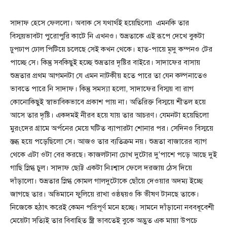
সাদাফ হেসে ফেললো। অবাক সে যথার্থই হয়েছিলো৷ এমনকি তার
বিস্ময়ভাবটা পুরোপুরি কাটে নি এখনও। শুভ্রতাকে এই রূপে দেখে বুকটা
ঢুপঢাপ ঢোল পিটিয়ে চলেছে সেই কখন থেকে। হাত-পায়ে মৃদু কম্পনও টের
পাচ্ছে সে। কিন্তু সবকিছুই হচ্ছে শুভ্রতার দৃষ্টির বাইরে। সাদাফের বাসায়
শুভ্রতার প্রথম আগমনটা যে এমন নাটকীয় হতে পারে তা যেন কল্পনাতেও
ভাবতে পারে নি সাদাফ। কিন্তু সমস্যা হলো, সাদাফের বিস্ময় বা রাগ
কোনোকিছুই স্বাভাবিকভাবে প্রকাশ পায় না। অতিরিক্ত বিস্ময়ে শীতল হয়ে
আসে তার দৃষ্টি। একদমই নীরব হয়ে যায় তার আচরণ। যেমনটা হয়েছিলো
মুরংদের গ্রামে অর্পনের মেয়ে ঘটিত ব্যাপারটা শোনার পর। সেদিনও বিস্ময়ে
স্তব্ধ হয়ে পড়েছিলো সে। আজও তার ব্যতিক্রম নয়। শুভ্রতা বাজারের ব্যাগ
থেকে এটা ওটা বের করছে। কাজলটানা চোখ দুটোর দু’পাশে পড়ে আছে দুই
গাছি স্নিগ্ধ চুল। সাদাফ ছোট্ট একটা নিঃশ্বাস ফেলে দরজায় ঠেস দিয়ে
দাঁড়ালো। শুভ্রতার স্নিগ্ধ কোমল গালদুটোকে ছোঁয়ে দেওয়ার অদম্য ইচ্ছে
জাগছে তার। অভিমানে ফুলিয়ে রাখা ওষ্ঠদ্বয়ও কি ভীষণ টানছে তাকে।
নিজেকে হঠাৎ করেই কেমন পরিপূর্ণ মনে হচ্ছে। সামনে দাঁড়ানো নববধূবেশী
মেয়েটা সত্যিই তার বিবাহিত স্ত্রী ভাবতেই বুকে অদ্ভুত এক মায়া উপচে