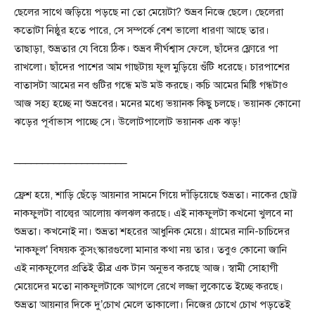
ছেলের সাথে জড়িয়ে পড়ছে না তো মেয়েটা? শুভ্রব নিজে ছেলে। ছেলেরা
কতোটা নিষ্ঠুর হতে পারে, সে সম্পর্কে বেশ ভালো ধারণা আছে তার।
তাছাড়া, শুভ্রতার যে বিয়ে ঠিক। শুভ্রব দীর্ঘশ্বাস ফেলে, ছাঁদের ফ্লোরে পা
রাখলো। ছাঁদের পাশের আম গাছটায় ফুল মুড়িয়ে গুঁটি ধরেছে। চারপাশের
বাতাসটা আমের নব গুটির গন্ধে মউ মউ করছে। কচি আমের মিষ্টি গন্ধটাও
আজ সহ্য হচ্ছে না শুভ্রবের। মনের মধ্যে ভয়ানক কিছু চলছে। ভয়ানক কোনো
ঝড়ের পূর্বাভাস পাচ্ছে সে। উলোটপালোট ভয়ানক এক ঝড়!
____________________
ফ্রেশ হয়ে, শাড়ি ছেঁড়ে আয়নার সামনে গিয়ে দাঁড়িয়েছে শুভ্রতা। নাকের ছোট্ট
নাকফুলটা বাল্বের আলোয় ঝলঝল করছে। এই নাকফুলটা কখনো খুলবে না
শুভ্রতা। কখনোই না। শুভ্রতা শহরের আধুনিক মেয়ে। গ্রামের নানি-চাচিদের
‘নাকফুল’ বিষয়ক কুসংস্কারগুলো মানার কথা নয় তার। তবুও কোনো জানি
এই নাকফুলের প্রতিই তীব্র এক টান অনুভব করছে আজ। স্বামী সোহাগী
মেয়েদের মতো নাকফুলটাকে আগলে রেখে লজ্জা লুকোতে ইচ্ছে করছে।
শুভ্রতা আয়নার দিকে দু’চোখ মেলে তাকালো। নিজের চোখে চোখ পড়তেই