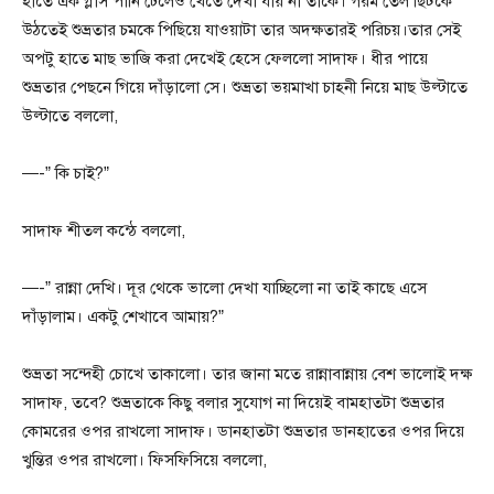
হাতে এক গ্লাস পানি ঢেলেও খেতে দেখা যায় না তাকে। গরম তেল ছিঁটকে
উঠতেই শুভ্রতার চমকে পিছিয়ে যাওয়াটা তার অদক্ষতারই পরিচয়।তার সেই
অপটু হাতে মাছ ভাজি করা দেখেই হেসে ফেললো সাদাফ। ধীর পায়ে
শুভ্রতার পেছনে গিয়ে দাঁড়ালো সে। শুভ্রতা ভয়মাখা চাহনী নিয়ে মাছ উল্টাতে
উল্টাতে বললো,
—-” কি চাই?”
সাদাফ শীতল কন্ঠে বললো,
—-” রান্না দেখি। দূর থেকে ভালো দেখা যাচ্ছিলো না তাই কাছে এসে
দাঁড়ালাম। একটু শেখাবে আমায়?”
শুভ্রতা সন্দেহী চোখে তাকালো। তার জানা মতে রান্নাবান্নায় বেশ ভালোই দক্ষ
সাদাফ, তবে? শুভ্রতাকে কিছু বলার সুযোগ না দিয়েই বামহাতটা শুভ্রতার
কোমরের ওপর রাখলো সাদাফ। ডানহাতটা শুভ্রতার ডানহাতের ওপর দিয়ে
খুন্তির ওপর রাখলো। ফিসফিসিয়ে বললো,