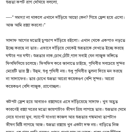
শুভ্রতা কপট রাগ দেখিয়ে বললো,
—-” সমস্যা না থাকলে এখানে দাঁড়িয়ে আছো কেন? গিয়ে ফ্রেশ হয়ে এসো।
আজ আমি রান্না করবো।”
সাদাফ আগের মতোই চুপচাপ দাঁড়িয়ে রইলো। এখান থেকে একপাও নড়তে
ইচ্ছে করছে না তার। এভাবে দাঁড়িয়ে থেকেই শুভ্রতাকে দেখতে ইচ্ছে করছে
ঘন্টার পর ঘন্টা। শুভ্রতার নাক,চোখ,ঠোঁট,গাল সবাই যেন লাজুক ভঙ্গিতে
ফিসফিসিয়ে চলেছে। ফিসফিস করে জানাতে চাইছে, পৃথিবীর সবচেয়ে সুন্দর
মেয়েটি তার স্ত্রী। উহুম, শুধু পৃথিবী নয়। শুধু পৃথিবীর তুলনা দিয়ে মন ভরছে
না সাদাফের। তার চোখে শুভ্রতা আরো কয়েকগুণ বেশি সুন্দর। আরো
কয়েকগুণ বেশি লাজুক, প্রাণোচ্ছল।
ঝটপট ফ্রেশ হয়ে আবারও রান্নাঘরে এসে দাঁড়িয়েছে সাদাফ। খুব অদ্ভুত
কারণেই রান্না ঘরের মতো জায়গাটাও ভীষণ প্রিয় লাগছে তার। শুভ্রতার ঘেমে
নেয়ে যাওয়া মুখ, ল্যাপ্টে যাওয়া কাজল আর শুভ্রতার গন্ধমাখা তাপটাও
ভীষণ মিষ্টি লাগছে আজ। শুভ্রতা রান্নায় খুব একটা দক্ষ নয়। বাড়িতে নিজ