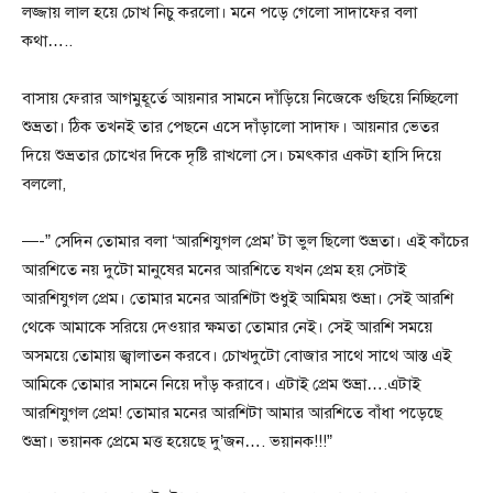
লজ্জায় লাল হয়ে চোখ নিচু করলো। মনে পড়ে গেলো সাদাফের বলা
কথা…..
বাসায় ফেরার আগমুহূর্তে আয়নার সামনে দাঁড়িয়ে নিজেকে গুছিয়ে নিচ্ছিলো
শুভ্রতা। ঠিক তখনই তার পেছনে এসে দাঁড়ালো সাদাফ। আয়নার ভেতর
দিয়ে শুভ্রতার চোখের দিকে দৃষ্টি রাখলো সে। চমৎকার একটা হাসি দিয়ে
বললো,
—-” সেদিন তোমার বলা ‘আরশিযুগল প্রেম’ টা ভুল ছিলো শুভ্রতা। এই কাঁচের
আরশিতে নয় দুটো মানুষের মনের আরশিতে যখন প্রেম হয় সেটাই
আরশিযুগল প্রেম। তোমার মনের আরশিটা শুধুই আমিময় শুভ্রা। সেই আরশি
থেকে আমাকে সরিয়ে দেওয়ার ক্ষমতা তোমার নেই। সেই আরশি সময়ে
অসময়ে তোমায় জ্বালাতন করবে। চোখদুটো বোজার সাথে সাথে আস্ত এই
আমিকে তোমার সামনে নিয়ে দাঁড় করাবে। এটাই প্রেম শুভ্রা….এটাই
আরশিযুগল প্রেম! তোমার মনের আরশিটা আমার আরশিতে বাঁধা পড়েছে
শুভ্রা। ভয়ানক প্রেমে মত্ত হয়েছে দু’জন…. ভয়ানক!!!”