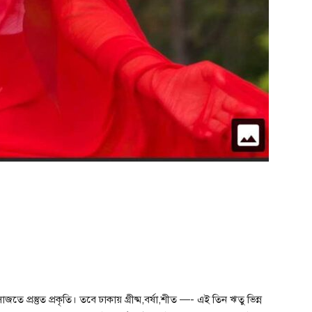
ে প্রস্তুত প্রকৃতি। তবে ঢাকায় গ্রীষ্ম,বর্ষা,শীত —- এই তিন ঋতু ভিন্ন