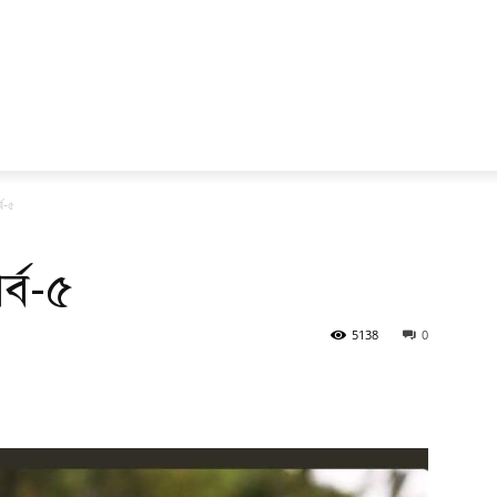
্ব-৫
র্ব-৫
5138
0