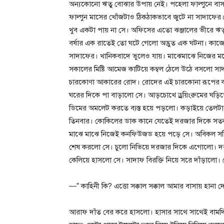
অন্যকোনো ঋতু বোঝার উপায় নেই। পহেলা ফাল্গুনে বাসন্তী
ফাল্গুন মাসের খোঁজটাও ঠিকঠাকভাবে জুটে না সাদাফের
খুব একটা পায় না সে। অফিসের এতো ঝঞ্জালের ভীরে ঋত
বর্ষার এক রাতেই তো ঘটে গেলো অদ্ভুত এক ঘটনা। কাজে
সাদাফের। খানিকবাদে ভুলেও যায়। মাঝেমাঝে নিজের ম
সকালের মিষ্টি আমেজ কাটিয়ে কম্বল ঠেলে উঠে বসলো 
চারকোণা আকারের রোদ। রোদের এই চারকোনা রূপের কারণট
ঘরের দিকে পা বাড়ালো সে। আড়চোখে ড্রয়িংরুমের ঘড়ি
ডিমের অমলেট করতে ব্যস্ত হয়ে পড়লো। কড়াইয়ে তেল
তিনবার। কোকিলের ডাক কানে যেতেই দরজার দিকে সতর্ক
মাঝে মাঝে নিজেই কনফিউজড হয়ে পড়ে সে। অবিকল সত্
শেষ করলো সে। চুলো নিভিয়ে দরজার দিকে এগোলো। দর
কেলিয়ে হাসলো সে। সাদাফ বিরক্তি নিয়ে সরে দাঁড়ালো।
—” কাহিনী কি? এত্তো সক্কাল সক্কাল আমার বাসায় হানা 
আরাফ দাঁত বের করে হাসলো। হাসার সাথে সাথেই বামদিকে