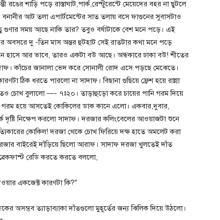
 রঙের শাড়ি পড়ে রাস্তাঘাট,পার্ক,রেস্টুরেন্টে মেয়েদের বহর না ছুটলে
। বনানীর আট তলা এপার্টমেন্টের সাত তলায় বসে ফাগুনের সুবাসটাও
ু গুণার সময় আছে নাকি তার? তবুও বর্ষাটাকে বেশ মনে পড়ে। এই
র অবসরে দু -তিন মাস অন্তর হুটহাট সেই রাতটার কথা মনে পড়ে
নে হাসে আর ভাবে, তারও একটা বউ আছে। অন্ধকারে ঢাকা বউ! শীতের
সাদাফ। কাঁচের জানালা ভেদ করে সোনালী রোদ এসে পড়ছে মেঝেতে।
া ঠিক ধরতে পারলো না সাদাফ। বিছানা গুছিয়ে ফ্রেশ হয়ে রান্না
তেও চোখ বুলালো —- ৭ঃ২০। তাড়াহুড়ো করে চায়ের পানি গরম দিয়ে
টা গরম হয়ে আসতেই কোকিলের ডাক কানে এলো। একবার,দুবার,
 দৃষ্টি নিক্ষেপ করলো সাদাফ। দরজার কলিংবেলের আওয়াজটা শুনে
যিকারের কোকিল! দরজা থেকে চোখ ফিরিয়ে দক্ষ হাতে অমলেট করা
জার বাইরেই দাঁড়িয়ে ছিলো আরাফ। সাদাফ দরজা খুলতেই দাঁত
 ব্রেকফাস্ট রেডি করতে করতে বললো,
দেওয়ার একজেক্ট কারণটা কি?”
র অসম্ভব ত্যাড়াব্যাকা দাঁতগুলো মুহূর্তের জন্য ঝিলিক দিয়ে উঠলো।