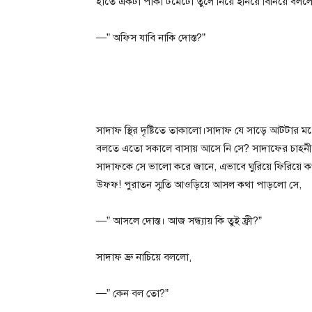
হাতে একটা পাকা টমেটো তুলে নিয়ে ইনিয়ে বিনিয়ে বলল
—” অফিস যাবি নাকি দোস্ত?”
সাদাফ স্থির দৃষ্টিতে তাকালো।সাদাফ যে সাড়ে আটটার মধ
বলতে এতো সকালে বাসায় আসে নি সে? সাদাফের চাহনী 
সাদাফকে সে ভালো করে জানে, এভাবে ঘুরিয়ে ফিরিয়ে ক
উফফ! পুরাতন স্মৃতি আওড়িয়ে আসল কথা পাড়লো সে,
—” আসলে দোস্ত। আজ সন্ধ্যায় কি তুই ফ্রী?”
সাদাফ ভ্রু নাচিয়ে বললো,
—” কেন বল তো?”