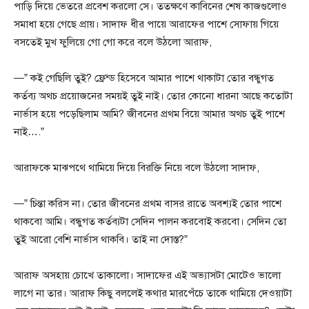
পাড়ি দিয়ে ভেতরে প্রবেশ করলো সে। ততক্ষণে কাবিনের শেষ কাজগুলোও
সমাধা হয়ে গেছে প্রায়। সাদাফ ধীর পায়ে আরাফের পাশে সোফায় গিয়ে
বসতেই মুখ ফুলিয়ে গো গো করে বলে উঠলো আরাফ,
—” কই গেছিলি তুই? ফ্রেন্ড হিসেবে আমার পাশে থাকাটা তোর বন্ধুগত
কর্তব্য অথচ প্রয়োজনের সময়ই তুই নাই। তোর কোনো ধারনা আছে কতোটা
নার্ভাস হয়ে পড়েছিলাম আমি? জীবনের প্রথম বিয়ে আমার অথচ তুই পাশে
নাই….”
আরাফকে মাঝপথে থামিয়ে দিয়ে বিরক্তি নিয়ে বলে উঠলো সাদাফ,
—” চিন্তা করিস না। তোর জীবনের প্রথম বাসর রাতে অবশ্যই তোর পাশে
থাকবো আমি। বন্ধুগত কর্তব্যটা সেদিন পালন করবোই করবো। সেদিন তো
তুই আরো বেশি নার্ভাস থাকবি। তাই না দোস্ত?”
আরাফ অসহায় চোখে তাকালো। সাদাফের এই অভ্যাসটা মোটেও ভালো
লাগে না তার। আরাফ কিছু বললেই কথার মারপেঁচে তাকে থামিয়ে দেওয়াটা