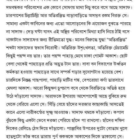
দমবন্ধকর পরিবেশের এক কোণে সোফায় মাথা নিচু করে বসে আছে সাদাফ।
চারপাশের চিল্লাচিল্লি আর অতিরঞ্জিত বাড়াবাড়িতে অসম্ভব রকম বিরক্ত সে।
সামান্য একটা কাবিনের জন্য এতো আলোড়নের কি প্রয়োজন বুঝতে পারছে
না সাদাফ। দেড় ঘন্টা যাবৎ এই অস্থির পরিবেশে মিথ্যা হাসি নিয়ে ঠাঁই বসে
থাকাটাও সাদাফের জন্য রীতিমতো যুদ্ধ। মনের বিরুদ্ধে যুদ্ধ! “অতিরঞ্জিত”
শব্দটা সাদাফের স্বভাব বিরোধী। অতিরিক্ত উশৃংখলতা, অতিরিক্ত চেঁচামেচি
কিছুই পছন্দ নয় তার। তার পছন্দ পাহাড়,মেঘে ঢাকা গোমট আকাশ। ছোট
বেলা থেকেই পাহাড়ের প্রতি অদ্ভুত টান তার। বাবা বন বিভাগের উর্ধ্বতন
কর্মকতা হওয়ায় পাহাড়ের সাথে সম্পর্ক গড়ার সুযোগটাও হয়েছে বেশ।
চারদিকে নিস্তব্ধ গাছপালা, পাহাড়ি মাটির গন্ধ, বেপরোয়া ঝর্ণা তারসাথে
মেঘলা আকাশ। আরো কিছুক্ষণ চুপচাপ বসে থেকে বিরক্তিতে অতিষ্ঠ হয়ে
উঠে দাঁড়ালো সাদাফ। আরাফকে ইশারায় আশেপাশেই আছে বুঝিয়ে রুম
থেকে বেরিয়ে এলো সে। সিঁড়ি বেয়ে ছাঁদের দরজার কাছাকাছি আসতেই
কানে এলো নারীকন্ঠের সূক্ষ্ম আওয়াজ। সাদাফ থমকে দাঁড়ালো। কপাল
কুঁচকে কিছু একটা ভেবে দরজা পেরিয়ে ছাঁদে পা রাখলো। ছাঁদের দক্ষিণ
দিকের রেলিঙে ঠেস দিয়ে দাঁড়ালো। পাঞ্জাবির উপরের দুটো বোতাম খুলে
হাতদুটো ভাঁজ করে তারায় পূর্ণ ঝকঝকে আকাশের দিকে তাকালো সে।