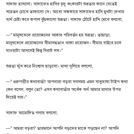
সাদাফ হাসলো। সাদাফের হাসির মৃদু ঝংকারটা শুভ্রতার কানে যেতেই
সচেতন চোখে তাকালো সে। আধো অন্ধকারে সাদাফের হাসি মুখটা দেখার
ব্যর্থ চেষ্টা করে কপাল কুঁচকালো শুভ্রতা। সাদাফ ঠোঁটে হাসি মেখে বললো,
—” মানুষভেদে প্রয়োজনের আকার পরিবর্তন হয় শুভ্রতা। তাছাড়া,
মানুষভেদে প্রয়োজনের সীমাবদ্ধতাও থাকা প্রয়োজন। সীমার বাইরে চলে
যাওয়াটা আসলেই কিন্তু বিরাট লস।”
শুভ্রতা ফুঁস করে নিঃশ্বাস ছাড়লো। মাথা দুলিয়ে বললো,
—” গুরুগম্ভীর কথাবার্তা! আপনারা বড়রা সবসময় এমন সাধুভাষা টাইপ কথা
কেন বলেন, বলুন তো? এসব কথাবার্তার অর্ধেক অর্থ আমার মাথার উপর
দিয়েই যায়।”
সাদাফ আমোদিত গলায় বললো,
—” আমরা বড়রা? তারমানে আপনি বড়দের মাঝে পড়ছেন না? আপনি