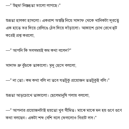
—” উহুম! নিস্তব্ধতা ভালো লাগছে।”
শুভ্রতা হালকা হাসলো। একরাশ অস্বস্তি নিয়ে সাদাফ থেকে খানিকটা দূরত্বে
এক হাতে ভর দিয়ে রেলিঙে ঠেস দিয়ে দাঁড়ালো। আকাশে চোখ রেখে হুট
করেই প্রশ্ন করলো,
—” আপনি কি সবসময়ই কম কথা বলেন?”
সাদাফ ভ্রু কুঁচকে তাকালো। মৃদু হেসে বললো,
—” না তো। কম কথা বলি না তবে যতটুকু প্রয়োজন ততটুকুই বলি।”
শুভ্রতা আড়চোখে তাকালো। ছেলেমানুষি গলায় বললো,
—” আপনার প্রয়োজনটাই হয়তো খুব সীমিত। মাঝে মাঝে মন হয় গুণে গুণে
কথা বলছেন। একটা শব্দ বেশি বলে ফেললোও বিরাট লস।”