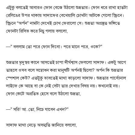
এটুকু বলতেই আবারও ফোন বেজে উঠলো শুভ্রতার। ফোন ধরে রাখা হাতটা
রেলিঙের উপর থাকায় সাদাফের বেখেয়ালি চোখটা আটকে গেলো স্ক্রিনে।
স্ক্রিনে “অর্পন” নামটা দেখেই চোখ ফেরালো সে। শুভ্রতা অপ্রস্তুত ভঙ্গিতে
ফোনটা রিসিভ করে নিচু গলায় বললো,
—” বললাম তো পরে ফোন দিবো। পরে মানে পরে, ওকে?”
শুভ্রতার মৃদুস্বর কানে আসতেই চাপা দীর্ঘশ্বাস ফেললো সাদাফ। একটু আগে
তাহলে ওসব বলে সম্বোধন করা মানুষটি অর্পনই ছিলো? অর্পন কি শুভ্রতার
স্পেশাল কেউ? এতটুকু ভাবতেই মাথা ঝাড়লো সাদাফ। শুভ্রতার পার্সোনাল
লাইফে কে আছে বা কে নেই সেটা তার দেখার বিষয় নয়। কখনোই নয়।
ফোন কেটে অপ্রতিভ হেসে বলে উঠলো শুভ্রতা,
—” সরি! আ..তো, নিচে যাবেন এখন?”
সাদাফ মাথা নেড়ে অসম্মতি জানিয়ে বললো,