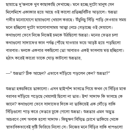
ছায়াতে দু’জনকে খুব কাছাকাছি দেখাচ্ছে। মনে হচ্ছে,দুটো মানুষ যেন
মিলেমিশে একাকার হয়ে আছে ওই কালো প্রতিচ্ছবিটির আড়ালে। শুভ্রতা
গভীর মনোযোগে ছায়াগুলো খেয়াল করছে। উঁচুনিচু সিঁড়ি পাড়ি দেওয়ার সময়
মনে হচ্ছিলো দুটো ভালোবাসাময় আত্মা নেচে বেড়াচ্ছে ওই দেয়ালে।
কথাগুলো ভেবে নিজে নিজেই চমকে উঠছিলো শুভ্রতা। মনের ভেতর চলা
কথাগুলো সাদাফের কান পর্যন্ত পৌঁছে যাওয়ার ভয়ে আড়ষ্ট হয়ে পড়ছিলো
বারবার। মনকে একবার বকছিলো তো আবারও একই ভাবনায় মত্ত হচ্ছিলো।
হঠাৎ করেই কারো ডাকে ঘোড় কাটলো শুভ্রতার,
—” শুভ্রতা? ঠিক আছেন? এভাবে দাঁড়িয়ে পড়লেন কেন? শুভ্রতা?”
শুভ্রতা হকচকিয়ে তাকালো। এসব ছাইপাঁশ ভাবতে গিয়ে কখন যে সিঁড়ির মাঝ
বরাবর দাঁড়িয়ে পড়েছে খেয়ালই ছিলো না তার। ইশ! সাদাফ কি ভাবছে কে
জানে? কথাগুলো ভেবে সাদাফের দিকে না তাকিয়েই এক দৌঁড়ে বাকি
সিঁড়িগুলো পাড় করে ভেতরে ঢুকে গেলো শুভ্রতা। শুভ্রতার এমন অদ্ভুত
আচরণে বেশ অবাক হলো সাদাফ। কিছুক্ষণ বিস্মিত চোখে তাকিয়ে থেকে
স্বাভাবিকভাবেই দৃষ্টি ফিরিয়ে নিলো সে। নিজের মনে সিঁড়ির বাকি ধাপগুলো