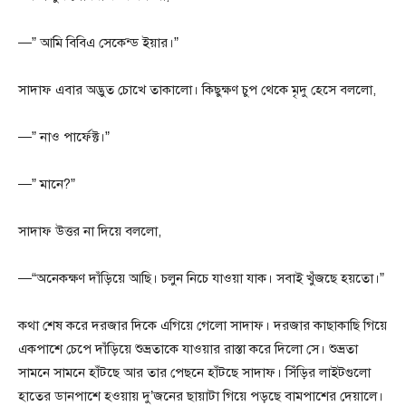
—” আমি বিবিএ সেকেন্ড ইয়ার।”
সাদাফ এবার অদ্ভুত চোখে তাকালো। কিছুক্ষণ চুপ থেকে মৃদু হেসে বললো,
—” নাও পার্ফেক্ট।”
—” মানে?”
সাদাফ উত্তর না দিয়ে বললো,
—“অনেকক্ষণ দাঁড়িয়ে আছি। চলুন নিচে যাওয়া যাক। সবাই খুঁজছে হয়তো।”
কথা শেষ করে দরজার দিকে এগিয়ে গেলো সাদাফ। দরজার কাছাকাছি গিয়ে
একপাশে চেপে দাঁড়িয়ে শুভ্রতাকে যাওয়ার রাস্তা করে দিলো সে। শুভ্রতা
সামনে সামনে হাঁটছে আর তার পেছনে হাঁটছে সাদাফ। সিঁড়ির লাইটগুলো
হাতের ডানপাশে হওয়ায় দু’জনের ছায়াটা গিয়ে পড়ছে বামপাশের দেয়ালে।