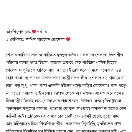
আরশিযুগল প্রেম
পর্ব- ৯
# লেখিকাঃ নৌশিন আহমেদ রোদেলা
শেফার কাবিন উপলক্ষে বাড়িতে হুলস্থুল কান্ড। এককালে শেফারা রক্ষণশীল
পরিবার বলেই খ্যাত ছিলো। কালের প্রবাহে সেই খ্যাতিটা খানিক মিইয়ে
গেলেও সম্পূর্ণরূপে হারিয়ে যায় নি। তারই রেশ ধরে এ যুগে এসেও বাড়ির
ছোট খাটো ব্যাপারেও উপচে পড়ে আত্মীয়দের ভীর। শেফার বড় চাচা,ছোট
চাচা, বড় ফুপু, খালা, মামা এমনকি তাঁদের শশুড় বাড়ির লোকেরাও বাদ পড়ে
না এতে। এবারও তাই হলো। বরপক্ষ থেকে মাত্র দশজন এলেও কনেপক্ষের
নিকটাত্মীয় মিলেই হয়ে গেলো প্রায় পঞ্চাশ জন। উত্তরার অত্যাধুনিক ফ্ল্যাটে
পঞ্চাশজন মানুষের বসবার, খাওয়ার যোগান দেওয়াটা অসম্ভব না হলেও বেশ
কঠিনই বটে। ড্রয়িংরুমসহ বাসার চার চারটা বেডরুমেই ছেলে, বু্ড়ো,বাচ্চা
আর মহিলাদের নিয়ে গিজগিজে ভীর। বাচ্চাদের চিল্লাচিল্লি, মুরব্বিদের গল্প,
মহিলাদের ফিসফিস সব মিলিয়ে বাসায় যেন এক দমবন্ধকর অবস্থার সৃষ্টি। এই