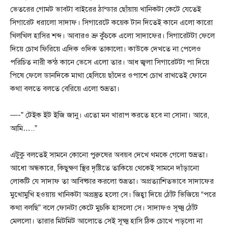
ভেতরের গোমট ভাবটা বাইরের ঠান্ডার ছোঁয়ায় খানিকটা কেটে যেতেই
সিগারেট ধরালো সাদাফ। সিগারেটে কয়েক টান দিতেই কানে এলো কারো
খিলখিল হাসির শব্দ। আবারও ভ্রু কুঁচকে এলো সাদাফের। সিগারেটটা ফেলে
দিয়ে চোখ ফিরিয়ে এদিক ওদিক তাকালো। কাউকে দেখতে না পেলেও
পরিচিত নারী কন্ঠ কানে ভেসে এলো তার। আধ জ্বলা সিগারেটটা পা দিয়ে
পিষে ফেলে ডানদিকে মাথা হেলিয়ে ছাঁদের ওপাশে চোখ রাখতেই ফোনে
কথা বলতে বলতে বেরিয়ে এলো শুভ্রতা।
—-” টেইক ইট ইজি জানু। এতো মন খারাপ করতে হবে না সোনা। আরে,
আমি…..”
এটুকু বলতেই সামনে কোনো পুরুষের অবয়ব দেখে থমকে গেলো শুভ্রতা।
আধো অন্ধকারে, কিছুক্ষণ স্থির দৃষ্টিতে তাকিয়ে থেকেই সামনে দাঁড়ানো
লোকটি যে সাদাফ তা আবিষ্কার করলো শুভ্রতা। অপ্রত্যাশিতভাবে সাদাফের
মুখোমুখি হওয়ায় খানিকটা অপ্রস্তুত হলো সে। জিহ্বা দিয়ে ঠোঁট ভিজিয়ে “পরে
কথা বলছি” বলে ফোনটা কেটে মুচকি হাসলো সে। সাদাফও সূক্ষ্ম ঠোঁট
মেললো। তারার মিটমিট আলোতে সেই সূক্ষ্ম হাসি ঠিক চোখে পড়লো না