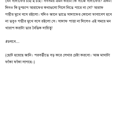
যেন সাদাফের চাই-ই চাই। সবসময় এমন করাটা কি সাজে সাদাফের? একটা
দিনও কি চুপচাপ আরাফের কথাগুলো গিলে নিতে পারে না সে? আরাফ
গম্ভীর মুখে বসে রইলো। যদিও জানে তাতে সাদাফের কোনো ভাবাবেগ হবে
না তবুও গম্ভীর মুখে বসে রইলো সে। সাদাফ পাত্তা না দিলেও এই সময়ে মন
খারাপ করাটা তার নৈতিক দায়িত্ব!
#চলবে…
(ছোট হয়েছে জানি। পরবর্তীতে বড় করে লেখার চেষ্টা করবো। আজ মাথাটা
ফাঁকা ফাঁকা লাগছে।)