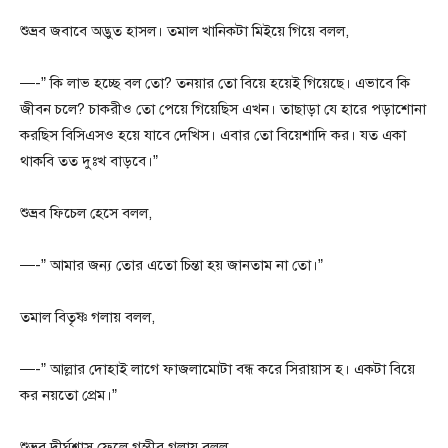
শুভ্রব জবাবে অদ্ভুত হাসল। তমাল খানিকটা মিইয়ে গিয়ে বলল,
—-” কি লাভ হচ্ছে বল তো? তনয়ার তো বিয়ে হয়েই গিয়েছে। এভাবে কি
জীবন চলে? চাকরীও তো পেয়ে গিয়েছিস এখন। তাছাড়া যে হারে পড়াশোনা
করছিস বিসিএসও হয়ে যাবে দেখিস। এবার তো বিয়েশাদি কর। যত একা
থাকবি তত দুঃখ বাড়বে।”
শুভ্রব ফিচেল হেসে বলল,
—-” আমার জন্য তোর এতো চিন্তা হয় জানতাম না তো।”
তমাল বিতৃষ্ণ গলায় বলল,
—-” আল্লার দোহাই লাগে ফাজলামোটা বন্ধ করে সিরায়াস হ। একটা বিয়ে
কর নয়তো প্রেম।”
শুভ্রব দীর্ঘশ্বাস ফেলে গম্ভীর গলায় বলল,