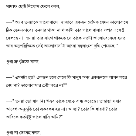
সাদাফ ছোট্ট নিঃশ্বাস ফেলে বলল,
—-” শুভ্রব তনয়াকে ভালোবাসে। হাজারে একজন প্রেমিক যেমন ভালোবাসে
ঠিক তেমনভাবে। তনয়ার থাকা না থাকাটা তার ভালোবাসার ওপর এফেক্ট
ফেলছে না। তনয়া তার সাথে থাকতে সে তাকে যতটা ভালোবেসেছে হয়ত
তার অনুপস্থিতিতে সেই ভালোবাসাটা আরো বহুলাংশে বৃদ্ধি পেয়েছে।”
পৃথা ভ্রু কুঁচকে বলল,
—-” এমনটা হয়? একজন চলে গেলে কি মানুষ অন্য একজনকে আপন করে
নেয় না? ভালোবাসার চেষ্টা করে না?”
—-” তনয়া তো যায় নি। শুভ্রব তাকে যেতে বাধ্য করেছে। তাছাড়া সবার
আবেগ-অনুভূতি তো একরকম হয় না। আচ্ছা? তোর কি ধারণা? তোর
ভাবিকে কতটুকু ভালোবাসি আমি?”
পৃথা না ভেবেই বলল,