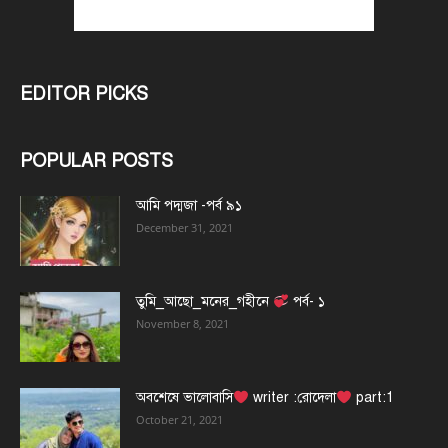
EDITOR PICKS
POPULAR POSTS
আমি পদ্মজা -পর্ব ৯১
December 31, 2021
তুমি_আছো_মনের_গহীনে
পর্ব- ১
November 8, 2021
অবশেষে ভালোবাসি
writer :রোদেলা
part:1
October 21, 2021