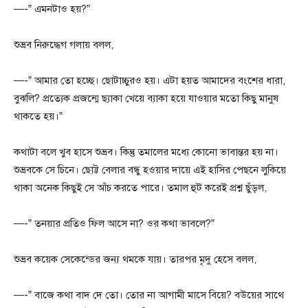
—-” এমনটাও হয়?”
শুভ্রব নিরুদ্ধেগ গলায় বলল,
—-” আমার তো হচ্ছে। ছোটাচ্চুরও হয়। এটা হয়ত আমাদের বংশের ধারা,
বুঝলি? প্রত্যেক প্রজন্মে ছ্যাকা খেয়ে ব্যাকা হয়ে যাওয়ার মতো কিছু মানুষ
থাকতে হয়।”
কথাটা বলে খুব হাসে শুভ্রব। কিন্তু তমালের মধ্যে কোনো ভাবান্তর হয় না।
শুভ্রবকে সে চিনে। ছোট্ট বেলার বন্ধু হওয়ার দায়ে এই হাসির পেছনে লুকিয়ে
থাকা অনেক কিছুই সে আঁচ করতে পারে। তমাল হুট করেই প্রশ্ন ছুঁড়ল,
—-” তনয়ার প্রতিও ফিল আসে না? ওর কথা ভাবলে?”
শুভ্রব কয়েক সেকেন্ডের জন্য থমকে যায়। তারপর মৃদু হেসে বলল,
—-” বাজে কথা বাদ দে তো। তোর না আগামী মাসে বিয়ে? বউয়ের সাথে