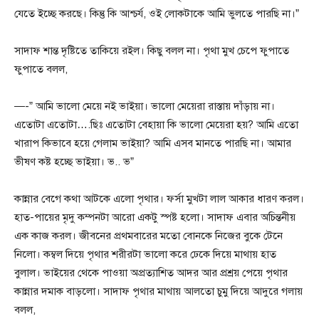
যেতে ইচ্ছে করছে। কিন্তু কি আশ্চর্য, ওই লোকটাকে আমি ভুলতে পারছি না।”
সাদাফ শান্ত দৃষ্টিতে তাকিয়ে রইল। কিছু বলল না। পৃথা মুখ চেপে ফুপাতে
ফুপাতে বলল,
—-” আমি ভালো মেয়ে নই ভাইয়া। ভালো মেয়েরা রাস্তায় দাঁড়ায় না।
এতোটা এতোটা….ছিঃ এতোটা বেহায়া কি ভালো মেয়েরা হয়? আমি এতো
খারাপ কিভাবে হয়ে গেলাম ভাইয়া? আমি এসব মানতে পারছি না। আমার
ভীষণ কষ্ট হচ্ছে ভাইয়া। ভ.. ভ”
কান্নার বেগে কথা আটকে এলো পৃথার। ফর্সা মুখটা লাল আকার ধারণ করল।
হাত-পায়ের মৃদু কম্পনটা আরো একটু স্পষ্ট হলো। সাদাফ এবার অচিন্তনীয়
এক কাজ করল। জীবনের প্রথমবারের মতো বোনকে নিজের বুকে টেনে
নিলো। কম্বল দিয়ে পৃথার শরীরটা ভালো করে ঢেকে দিয়ে মাথায় হাত
বুলাল। ভাইয়ের থেকে পাওয়া অপ্রত্যাশিত আদর আর প্রশ্রয় পেয়ে পৃথার
কান্নার দমাক বাড়লো। সাদাফ পৃথার মাথায় আলতো চুমু দিয়ে আদুরে গলায়
বলল,