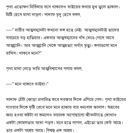
পৃথা এতোক্ষণ নির্বিকার বসে থাকলেও ভাইয়ের কথায় মুখ তুলে তাকাল।
মিষ্টি হেসে মাথা নাড়ল। সাদাফ মৃদু হেসে বলল,
—-” নারীর আত্মসম্মানটা কখনো ভঙ্গ হতে নেই৷ আত্মসম্মানটাই তাদের
সবচেয়ে বড় হাতিয়ার। একবার আত্মসম্মানের বাঁধ ভেঙে গেলে আসে
আত্মগ্লানি। আর আত্মগ্লানি থেকে আত্মহত্যা অর্থাৎ মৃত্যু। কথাগুলো মনে
রাখিস। থাকবে মনে?”
পৃথা মাথা নেড়ে ভারি আত্মবিশ্বাসের গলায় বলল,
—-” মনে থাকবে ভাইয়া।”
সাদাফ ঠোঁট জোড়া প্রসারিত করে দরজার দিকে এগিয়ে গেল। পৃথা ভাইয়ের
যাওয়ার দিকে দৃষ্টি রেখে মনে মনে হাজার বার ধন্যবাদ জানাল। শুভ্রবের
জন্য হওয়া কষ্টটা না কমলেও ভয়ানক অগোছালো জীবনটাতে কোথাও
একটা কোমলতার আভা পড়ল। মনে হতে লাগল, এইতো তার কেউ আছে।
তার একটা আশ্রয় আছে। বিশ্বস্ত এক আশ্রয়।