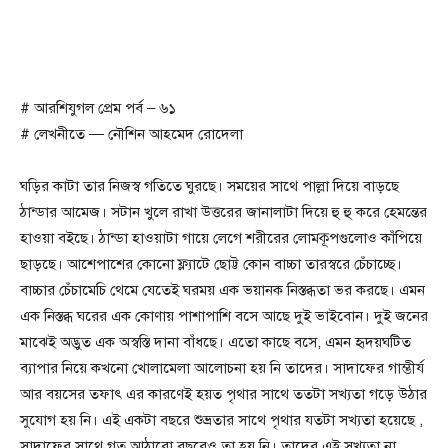
# আরশিযুগল প্রেম পর্ব – ৬১
# লেখনীতে — নৌশিন আহমেদ রোদেলা
ঘড়ির কাটা তার নিজস্ব গতিতে ঘুরছে। সময়ের সাথে পাল্লা দিয়ে বাড়ছে
ঠান্ডার আমেজ। সটান খুলে রাখা উত্তরের জানালাটা দিয়ে হু হু করে হেমন্তের
হাওয়া বইছে। ঠান্ডা হাওয়াটা গায়ে লেগে শরীরের লোমকূপগুলোও কাঁপিয়ে
ছাড়ছে। আশেপাশের কোনো ফ্ল্যাটে ছোট্ট কোন বাচ্চা তারস্বরে চেঁচাচ্ছে।
বাচ্চার চেঁচামেচি থেমে যেতেই ঘরময় এক ভয়ানক নিস্তব্ধতা ভর করছে। এমন
এক নিস্তব্ধ ঘরের এক কোণায় পাশাপাশি বসে আছে দুই ভাইবোন। দুই জনের
মাঝেই অদ্ভুত এক অস্বস্তি দানা বাঁধছে। এতো কাছে বসে, এমন হৃদয়ঘটিত
ব্যাপার নিয়ে কখনো খোলামেলা আলোচনা হয় নি তাদের। সাদাফের গাম্ভীর্য
আর বয়সের তফাৎ এর কারণেই হয়ত পৃথার সাথে ততটা সখ্যতা গড়ে উঠার
সুযোগ হয় নি। এই একটা বছরে শুভ্রতার সাথে পৃথার যতটা সখ্যতা হয়েছে ,
সাদাফের সাথে গত আঠারো বছরেও তা হয় নি। তাদের এই সখ্যতা না