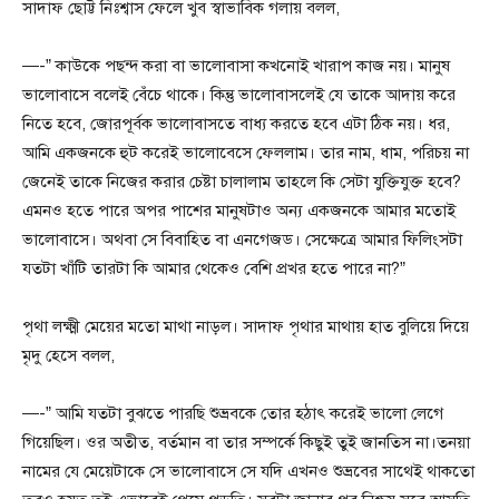
সাদাফ ছোট্ট নিঃশ্বাস ফেলে খুব স্বাভাবিক গলায় বলল,
—-” কাউকে পছন্দ করা বা ভালোবাসা কখনোই খারাপ কাজ নয়। মানুষ
ভালোবাসে বলেই বেঁচে থাকে। কিন্তু ভালোবাসলেই যে তাকে আদায় করে
নিতে হবে, জোরপূর্বক ভালোবাসতে বাধ্য করতে হবে এটা ঠিক নয়। ধর,
আমি একজনকে হুট করেই ভালোবেসে ফেললাম। তার নাম, ধাম, পরিচয় না
জেনেই তাকে নিজের করার চেষ্টা চালালাম তাহলে কি সেটা যুক্তিযুক্ত হবে?
এমনও হতে পারে অপর পাশের মানুষটাও অন্য একজনকে আমার মতোই
ভালোবাসে। অথবা সে বিবাহিত বা এনগেজড। সেক্ষেত্রে আমার ফিলিংসটা
যতটা খাঁটি তারটা কি আমার থেকেও বেশি প্রখর হতে পারে না?”
পৃথা লক্ষ্মী মেয়ের মতো মাথা নাড়ল। সাদাফ পৃথার মাথায় হাত বুলিয়ে দিয়ে
মৃদু হেসে বলল,
—-” আমি যতটা বুঝতে পারছি শুভ্রবকে তোর হঠাৎ করেই ভালো লেগে
গিয়েছিল। ওর অতীত, বর্তমান বা তার সম্পর্কে কিছুই তুই জানতিস না।তনয়া
নামের যে মেয়েটাকে সে ভালোবাসে সে যদি এখনও শুভ্রবের সাথেই থাকতো