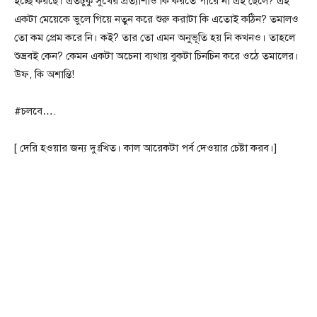
ইচ্ছে করছে। এতটুকু সুখের প্রত্যাশাও কি করতে পারে না এই ছেলে? এই
একটা মেয়েকে ভুলে গিয়ে নতুন করে শুরু করাটা কি এতোই কঠিন? তমালও
তো কম প্রেম করে নি। কই? তার তো এমন অনুভূতি হয় নি কখনও। তাহলে
শুভ্রবই কেন? কেমন একটা অচেনা ব্যথায় বুকটা চিনচিন করে ওঠে তমালের।
উফ, কি অশান্তি!
#চলবে….
[ দেরি হওয়ার জন্য দুঃখিত। কাল আরেকটা পর্ব দেওয়ার চেষ্টা করব।]