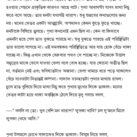
হওয়ার পেছনে প্রাকৃতিক কারণও আছে বটে। পৃথা আধাঘন্টা যাবৎ মাথা নিচু
করে বসে আছে। তার মনটা যথার্থই খারাপ। শুধু শুভ্রবের কথাগুলোর জন্য
নয়। মনের ভেতর একটা আত্মগ্লানি, অপমানও কেমন কুড়ে কুড়ে খাচ্ছে।
মনটাকে বিষিয়ে তুলছে। পৃথা কখনোই এমন ছিল না। কেন বা কিভাবে
এমনটা হয়ে গেল তাও বুঝতে পারছে না। শুধু বুঝতে পারছে এই পরিস্থিতিটা
তার ভালো লাগছে না। এই দমবন্ধকর পরিস্থিতিতে আর যায় হোক বেঁচে থাকা
যাচ্ছে না। কিন্তু এখান থেকে বেরুবার পথও সে পাচ্ছে না। নিজেকে উত্তাল
সমুদ্রের মাঝে ভেসে যাওয়া ভেলা বলে বোধ হচ্ছে। যার কোনো অতীত ছিল
না, বর্তমান নেই এবং ভবিষ্যতটাও অজানা। ভেলা খামচে ধরে পড়ে থাকলেও
বেঁচে যাওয়াটা নিতান্তই কল্পনা। সাদাফ ডানহাতটা পৃথার মাথায় রাখল।
চুলে হাত বুলিয়ে দিয়ে মাথা নিচু করে পৃথার মুখের দিকে তাকাল। মনের
ভেতর কাটা হয়ে থাকা অস্বস্তিকে ঠেলে দিয়ে মৃদু গলায় বলল,
—-” বললি না তো। খুব বেশি মন খারাপ? ফুসকা খাবি? চল দু’জনে মিলে
ফুসকা খেয়ে আসি।”
পৃথা টলমলে চোখে সাদাফের দিকে তাকাল। বিস্ময় নিয়ে বলল,