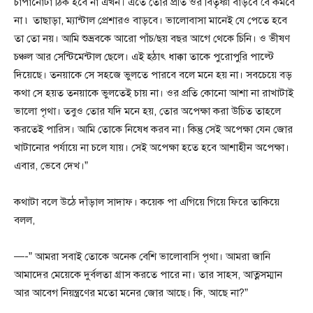
চাপানোটা ঠিক হবে না এখন। এতে তোর প্রতি ওর বিতৃষ্ণা বাড়বে বৈ কমবে
না ৷ তাছাড়া, ম্যান্টাল প্রেশারও বাড়বে। ভালোবাসা মানেই যে পেতে হবে
তা তো নয়। আমি শুভ্রবকে আরো পাঁচ/ছয় বছর আগে থেকে চিনি। ও ভীষণ
চঞ্চল আর সেন্টিমেন্টাল ছেলে। এই হঠাৎ ধাক্কা তাকে পুরোপুরি পাল্টে
দিয়েছে। তনয়াকে সে সহজে ভুলতে পারবে বলে মনে হয় না। সবচেয়ে বড়
কথা সে হয়ত তনয়াকে ভুলতেই চায় না। ওর প্রতি কোনো আশা না রাখাটাই
ভালো পৃথা। তবুও তোর যদি মনে হয়, তোর অপেক্ষা করা উচিত তাহলে
করতেই পারিস। আমি তোকে নিষেধ করব না। কিন্তু সেই অপেক্ষা যেন জোর
খাটানোর পর্যায়ে না চলে যায়। সেই অপেক্ষা হতে হবে আশাহীন অপেক্ষা।
এবার, ভেবে দেখ।”
কথাটা বলে উঠে দাঁড়াল সাদাফ। কয়েক পা এগিয়ে গিয়ে ফিরে তাকিয়ে
বলল,
—-” আমরা সবাই তোকে অনেক বেশি ভালোবাসি পৃথা। আমরা জানি
আমাদের মেয়েকে দুর্বলতা গ্রাস করতে পারে না। তার সাহস, আত্নসম্মান
আর আবেগ নিয়ন্ত্রণের মতো মনের জোর আছে। কি, আছে না?”