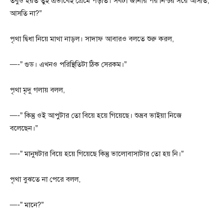
তবুও হয়ত তুই এভাবেই প্রেমে পড়তি। সবটা জানার পর নিশ্চয় সরে আসতি,
আসতি না?”
পৃথা দ্বিধা নিয়ে মাথা নাড়ল। সাদাফ আবারও বলতে শুরু করল,
—-” গুড। এখনও পরিস্থিতিটা ঠিক সেরকম।”
পৃথা মৃদু গলায় বলল,
—-” কিন্তু ওই আপুটার তো বিয়ে হয়ে গিয়েছে। শুভ্রব ভাইয়া নিজে
বলেছেন।”
—-” মানুষটার বিয়ে হয়ে গিয়েছে কিন্তু ভালোবাসাটার তো হয় নি।”
পৃথা বুঝতে না পেরে বলল,
—-” মানে?”