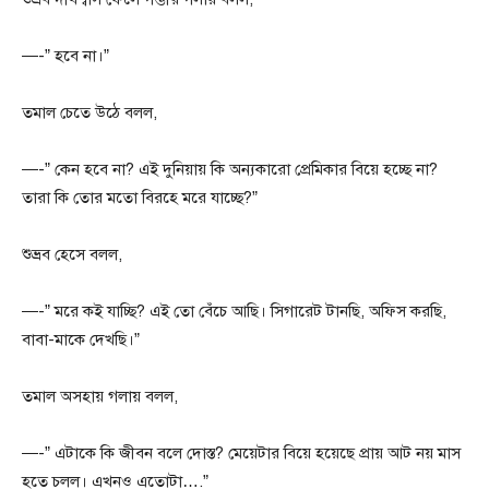
—-” হবে না।”
তমাল চেতে উঠে বলল,
—-” কেন হবে না? এই দুনিয়ায় কি অন্যকারো প্রেমিকার বিয়ে হচ্ছে না?
তারা কি তোর মতো বিরহে মরে যাচ্ছে?”
শুভ্রব হেসে বলল,
—-” মরে কই যাচ্ছি? এই তো বেঁচে আছি। সিগারেট টানছি, অফিস করছি,
বাবা-মাকে দেখছি।”
তমাল অসহায় গলায় বলল,
—-” এটাকে কি জীবন বলে দোস্ত? মেয়েটার বিয়ে হয়েছে প্রায় আট নয় মাস
হতে চলল। এখনও এতোটা….”