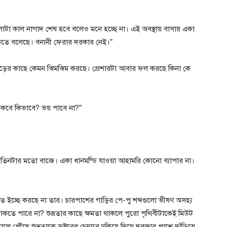
া কাল নাগাদ শেষ হবে বলেও মনে হচ্ছে না। এই অবস্থায় বাসায় একা
তে বলেছে। বনানী ফেরার দরকার নেই।”
ঘাড়ের কাছে কেমন ঝিমঝিম করছে। প্রেশারটা আবার ফল করছে কিনা কে
কবে কিভাবে? ভয় পাবে না?”
টার মতো বাজে। একা ধানমন্ডি যাওয়া আহামরি কোনো ব্যাপার না।
ে ইচ্ছে করছে না তার। চারপাশের গাড়ির পে-পু শব্দগুলো ভীষণ অসহ্য
থাকতে পারে না? শুভ্রতার কাছে ক্ষমতা থাকলে পুরো পৃথিবীটাকেই মিউট
 পৌঁছে শুভ্রতাকে ডক্টরের চেম্বারে ঢুকিয়ে দিয়ে দরজার পাশে দাঁড়িয়ে