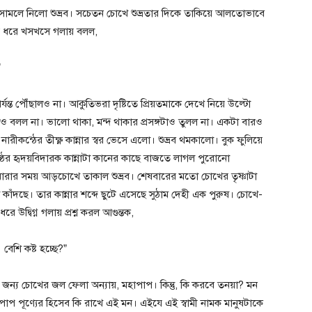
ে সামলে নিলো শুভ্রব। সচেতন চোখে শুভ্রতার দিকে তাকিয়ে আলতোভাবে
ে ধরে খসখসে গলায় বলল,
”
্যন্ত পৌঁছালও না। আকুতিভরা দৃষ্টিতে প্রিয়তমাকে দেখে নিয়ে উল্টো
ও বলল না। ভালো থাকা, মন্দ থাকার প্রসঙ্গটাও তুলল না। একটা বারও
ীকন্ঠের তীক্ষ্ণ কান্নার স্বর ভেসে এলো। শুভ্রব থমকালো। বুক ফুলিয়ে
ীকণ্ঠের হৃদয়বিদারক কান্নাটা কানের কাছে বাজতে লাগল পুরোনো
র সময় আড়চোখে তাকাল শুভ্রব। শেষবারের মতো চোখের তৃষ্ণাটা
 কাঁদছে। তার কান্নার শব্দে ছুটে এসেছে সুঠাম দেহী এক পুরুষ। চোখে-
ে উদ্বিগ্ন গলায় প্রশ্ন করল আগুন্তক,
েশি কষ্ট হচ্ছে?”
র জন্য চোখের জল ফেলা অন্যায়, মহাপাপ। কিন্তু, কি করবে তনয়া? মন
াপ পূণ্যের হিসেব কি রাখে এই মন। এইযে এই স্বামী নামক মানুষটাকে