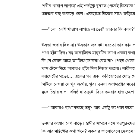
‘শরীর খারাপ লাগছে’ এই শব্দটুকু বুঝতে পেরেই নিজেক
শুভ্রতার বাহু আকড়ে ধরল। একহাতে নিজের সাথে জড়িয়
—-” চল। বেশি খারাপ লাগছে না তো? ডাক্তার কি বলল?
শুভ্রতা জবাব দিল না। শুভ্রতার জবাবটা হয়তো তার কান পর
পথে হাঁটা দিল। বহু আকাঙ্খিত মানুষটির সাথে একটা কথা
কি সে কেমন আছে তা জিগ্যেস করা যেত না? পেছন থেকে নার
শ্বাস টেনে নিয়ে আবারও হাঁটা দিল নিজস্ব গন্তব্যে। নার
ক্যাসেটের মতো…. একের পর এক। করিডোরের মোড় ঘোরা
মিটিয়ে নেওয়া যে খুব জরুরি, খুব। তনয়া অাচ্ছন্নের মতো
মুখে চিন্তার ছাপ। বলিষ্ঠ হাতদুটো দিয়ে তনয়ার হাত চেপে ধর
—-” আবারও ব্যথা করছে তনু? আর একটু অপেক্ষা করো। ব
তনয়ার কান্নার বেগ বাড়ে। স্বামীর সামনে বসে পরপুরুষে
কি আর মস্তিষ্কের কথা শুনে? একবার ভালোবেসে ফেললে প