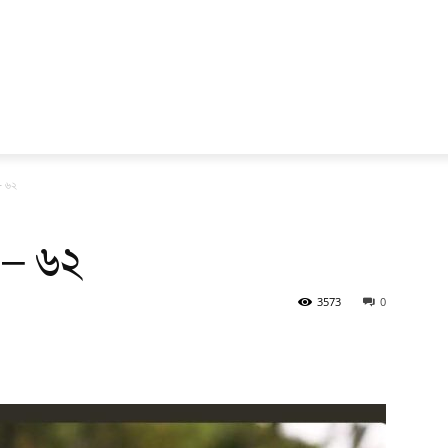
– ৬২
ব – ৬২
3573
0