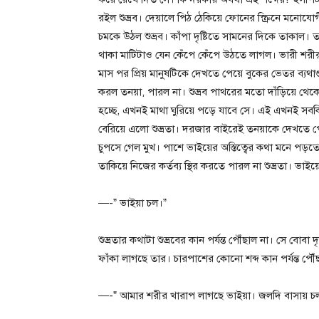
রইল শুভ্রব। দেয়ালে পিঠ ঠেকিয়ে ফোনের স্ক্রিনে মনোযোগী 
চমকে উঠল শুভ্রব। কাঁপা দৃষ্টিতে সামনের দিকে তাকা
থাকা মাটিটাও যেন কেঁপে কেঁপে উঠতে লাগল। ভারী শ
মাস পর প্রিয় মানুষটিকে দেখতে পেয়ে বুকের ভেতর ব্যথ
করল তনয়া, পারল না। শুভ্রব পাথরের মতো দাঁড়িয়ে থেকে 
হচ্ছে, এখনই মাথা ঘুরিয়ে পড়ে যাবে সে। এই এখনই সবকিছু ম
বেরিয়ে এলো শুভ্রতা। দরজার বাইরেই তনয়াকে দেখতে পেয়ে
চুপসে গেল মুখ। পাশে ভাইয়ের অস্তিত্বের কথা মনে পড়তেই
তাকিয়ে নিজের কর্তব্য স্থির করতে পারল না শুভ্রতা। ভা
—-” ভাইয়া চল।”
শুভ্রতার কথাটা শুভ্রবের কান পর্যন্ত পৌঁছাল না। সে বোবা
ফাঁকা লাগছে তার। চারপাশের কোনো শব্দ কান পর্যন্ত পৌঁ
—-” আমার শরীর খারাপ লাগছে ভাইয়া। জলদি বাসায় চল।