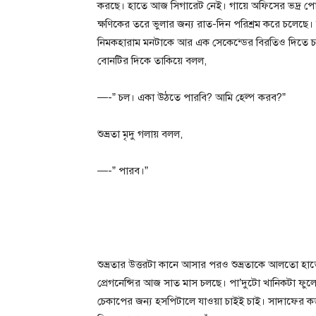
করছে। হাতে আজ সিগারেট নেই। গায়ে অফিসের ভদ্র পোশা
ক্ষণিকের তরে ভুলার জন্য রাত-দিন পরিশ্রম করে চলেছে
নিমকহারাম মনটাকে আর এক সেকেন্ডের বিরতিও দিতে চায়
বোনটির দিকে তাকিয়ে বলল,
—-” চল। একা উঠতে পারবি? আমি হেল্প করব?”
শুভ্রতা মৃদু গলায় বলল,
—-” পারব।”
শুভ্রতার উত্তরটা কানে আসার পরও শুভ্রতাকে আলতো হাতে
প্রেগনেন্সির আজ সাত মাস চলছে। পা’দুটো খানিকটা ফুল
চেকাপের জন্য হসপিটালে যাওয়া চাইই চাই। সাদাফের কড়