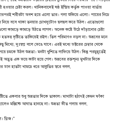
হওয়ার চেষ্টা করল। খানিকবাদেই ষষ্ঠ ইন্দ্রিয় কর্তৃক পাওয়া বার্তায়
ল। তারপরই শরীরটা অবশ হয়ে এলো তার। গলা শুকিয়ে এলো। পায়ের নিচে
রীর নিয়ে বসে থাকা তনয়ার চোখদুটোও ছলছল করে উঠল। এতোগুলো
াগুলো কামড়ে কামড়ে উঠতে লাগল। অনেক কষ্টে উঠে দাঁড়ানোর চেষ্টা
হতভম্ব দৃষ্টিতে তাকিয়েই রইল। তিল পরিমাণও নড়ল না। শুভ্রবের মনে
িথ্যে, দুঃস্বপ্ন বলে ভেঙে যাবে। এরই মধ্যে ডক্টরের চেম্বার থেকে
 চমকে উঠল শুভ্রতা। মনটা খুশিতে লাফিয়ে উঠল। কিন্তু পরমুহূর্তেই
 অদ্ভুত এক ভয়ে কাটা হয়ে গেল। শুভ্রবের রক্তশূন্য মুখটার দিকে
ইয়ের ডান হাতটা খামচে ধরে আকুতির স্বরে বলল,
 দৃষ্টিতে একবার শুধু শুভ্রতার দিকে তাকাল। মাথাটা হঠাৎই কেমন ফাঁকা
ছালেও মস্তিষ্কে আঘাত হানছে না। শুভ্রতা ভীত গলায় বলল,
 প্লিজ।”