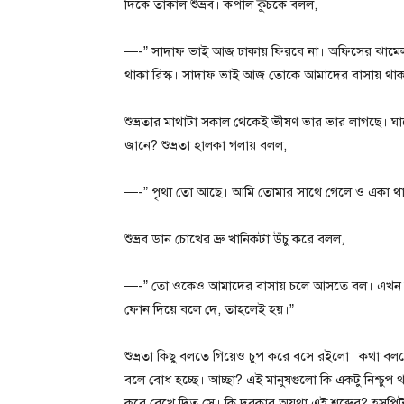
দিকে তাকাল শুভ্রব। কপাল কুঁচকে বলল,
—-” সাদাফ ভাই আজ ঢাকায় ফিরবে না। অফিসের ঝামেলাট
থাকা রিস্ক। সাদাফ ভাই আজ তোকে আমাদের বাসায় থাক
শুভ্রতার মাথাটা সকাল থেকেই ভীষণ ভার ভার লাগছে। 
জানে? শুভ্রতা হালকা গলায় বলল,
—-” পৃথা তো আছে। আমি তোমার সাথে গেলে ও একা থা
শুভ্রব ডান চোখের ভ্রু খানিকটা উঁচু করে বলল,
—-” তো ওকেও আমাদের বাসায় চলে আসতে বল। এখন তিন
ফোন দিয়ে বলে দে, তাহলেই হয়।”
শুভ্রতা কিছু বলতে গিয়েও চুপ করে বসে রইলো। কথা বলত
বলে বোধ হচ্ছে। আচ্ছা? এই মানুষগুলো কি একটু নিশ্চুপ 
করে রেখে দিত সে। কি দরকার অযথা এই শব্দের? হসপিটালে