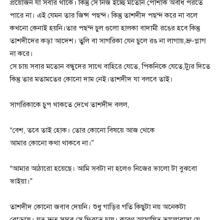
প্রয়োজন যা সবার থাকে। কিন্তু সে নিজ ইচ্ছে মতোন পোশাক অবধি পরতে
পারে না। এই যেমন তার জিন্স পছন্দ। কিন্তু তাশদীদ পছন্দ করে না বলে
কখনো কেনাই হয়নি।তার পছন্দ চুল গুলো হালকা বাদামী রঙের হবে কিন্তু
তাশদীদের কড়া আদেশ। তুলি বা সাগরিকা যেন চুলে রঙ না লাগায়,ভ্রু-প্লাগ
না করে।
সে চায় সবার মতোন বন্ধুদের সাথে বাহিরে যেতে, পিকনিকে যেতে,ট্যুর দিতে
কিন্তু তার মতামতের কোনো দাম নেই।তাশদীদ যা বলবে তাই।
সাগরিকাকে চুপ থাকতে দেখে তাশদীদ বলল,
“বেশ, তবে তাই হোক। তোর কোনো বিষয়ে আজ থেকে
আমার কোনো কথা থাকবে না।”
“আমার আঠারো হয়েছে। আমি সবটা না হলেও নিজের ভালো টা বুঝবো
ভাইয়া।”
তাশদীদ কোনো জবাব দেয়নি। শুধু গাড়ির গতি কিছুটা নয় অনেকটা
বেড়েছে। যত দ্রুত সম্ভব সে ফিরতে চায়। কারণ অঘোষিত ভালোবাসা যে