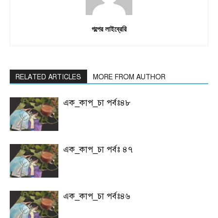
গল্পের লাইব্রেরি
RELATED ARTICLES
MORE FROM AUTHOR
এক_কাপ_চা পর্বঃ৪৮
এক_কাপ_চা পর্বঃ ৪৭
এক_কাপ_চা পর্বঃ৪৬