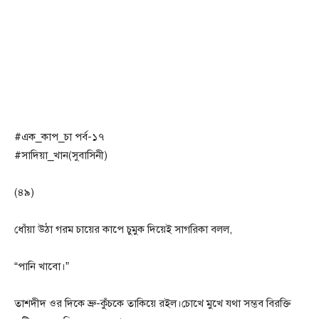
#এক_কাপ_চা পর্ব-১৭
#সাদিয়া_খান(সুবাসিনী)
(৪৯)
ধোঁয়া উঠা গরম চায়ের কাপে চুমুক দিয়েই সাগরিকা বলল,
“পানি খাবো।”
তাশদীদ ওর দিকে ভ্রু-কুঁচকে তাকিয়ে রইল।চোখে মুখে যথা সম্ভব বিরক্তি