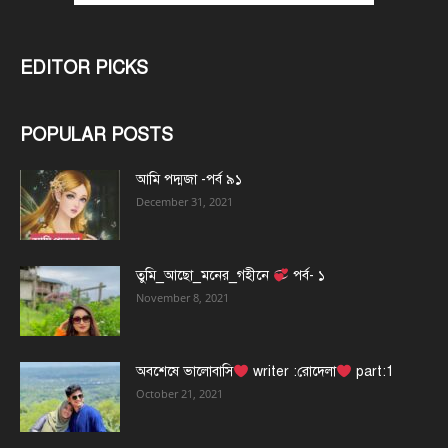
EDITOR PICKS
POPULAR POSTS
আমি পদ্মজা -পর্ব ৯১
December 31, 2021
তুমি_আছো_মনের_গহীনে
পর্ব- ১
November 8, 2021
অবশেষে ভালোবাসি
writer :রোদেলা
part:1
October 21, 2021