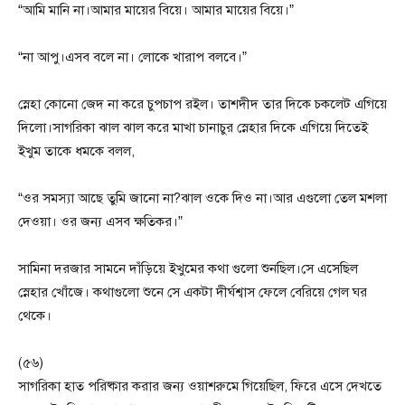
“আমি মানি না।আমার মায়ের বিয়ে। আমার মায়ের বিয়ে।”
“না আপু।এসব বলে না। লোকে খারাপ বলবে।”
স্নেহা কোনো জেদ না করে চুপচাপ রইল। তাশদীদ তার দিকে চকলেট এগিয়ে
দিলো।সাগরিকা ঝাল ঝাল করে মাখা চানাচুর স্নেহার দিকে এগিয়ে দিতেই
ইখুম তাকে ধমকে বলল,
“ওর সমস্যা আছে তুমি জানো না?ঝাল ওকে দিও না।আর এগুলো তেল মশলা
দেওয়া। ওর জন্য এসব ক্ষতিকর।”
সামিনা দরজার সামনে দাঁড়িয়ে ইখুমের কথা গুলো শুনছিল।সে এসেছিল
স্নেহার খোঁজে। কথাগুলো শুনে সে একটা দীর্ঘশ্বাস ফেলে বেরিয়ে গেল ঘর
থেকে।
(৫৬)
সাগরিকা হাত পরিষ্কার করার জন্য ওয়াশরুমে গিয়েছিল, ফিরে এসে দেখতে