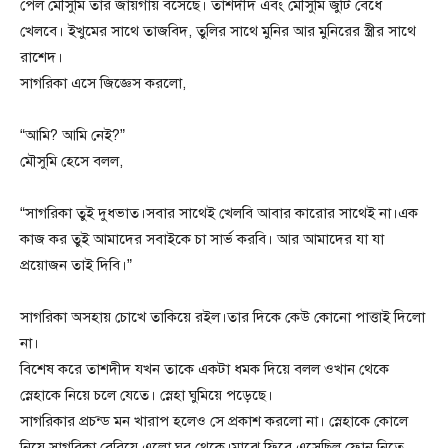
পেল মৌসুমি তার জায়গায় বসেছে। তাশদীদ এবং মৌসুমি জুটি বেধে
খেলবে। ইখুমের সাথে তাজবিদ, তুলির সাথে মুনির আর মুনিরের স্ত্রীর সাথে
রাশেদ।
সাগরিকা এসে জিজ্ঞেস করলো,
“আমি? আমি নেই?”
মৌসুমি হেসে বলল,
“সাগরিকা তুই দুধভাত।সবার সাথেই খেলবি আবার কারোর সাথেই না।এক
কাজ কর তুই আমাদের সবাইকে চা সার্ভ করবি। আর আমাদের যা যা
প্রয়োজন তাই দিবি।”
সাগরিকা অসহায় চোখে তাকিয়ে রইল।তার দিকে কেউ কোনো পাত্তাই দিলো
না।
বিশেষ করে তাশদীদ যখন তাকে একটা ধমক দিয়ে বলল ওখান থেকে
স্নেহাকে নিয়ে চলে যেতে। স্নেহা ঘুমিয়ে পড়েছে।
সাগরিকার প্রচন্ড মন খারাপ হলেও সে প্রকাশ করলো না। স্নেহাকে কোলে
নিয়ে সাগরিকা বেরিয়ে এলো ঘর থেকে।মাঝে ফিরে এসেছিল ফোন নিতে