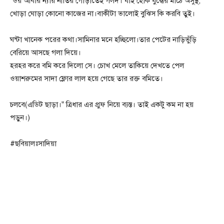
“ওর আবার ন্যায় নীতির গোড়াতেই গলদ। যাই হোক যুদ্ধের মাঠে অসুস্থ,
খোড়া ঘোড়া কোনো কাজের না।বাকীটা ভালোই বুঝিস কি করবি তুই।
ঘন্টা খানেক পরের কথা।সামিনার মনে হচ্ছিলো।তার পেটের নাড়িভুঁড়ি
বেরিয়ে আসছে গলা দিয়ে।
হরহর করে বমি করে দিলো সে। চোখ মেলে তাকিয়ে দেখতে পেল
ওয়াশরুমের সাদা ফ্লোর লাল হয়ে গেছে তার রক্ত বমিতে।
চলবে(এডিট ছাড়া।” ত্রিধার এর প্রুফ নিয়ে ব্যস্ত। তাই একটু কম না হয়
পড়ুন।)
#ছবিয়ালঃসাদিয়া