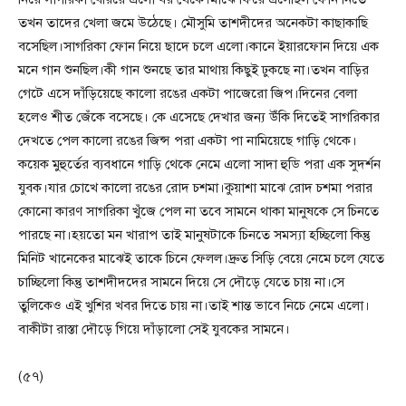
তখন তাদের খেলা জমে উঠেছে। মৌসুমি তাশদীদের অনেকটা কাছাকাছি
বসেছিল।সাগরিকা ফোন নিয়ে ছাদে চলে এলো।কানে ইয়ারফোন দিয়ে এক
মনে গান শুনছিল।কী গান শুনছে তার মাথায় কিছুই ঢুকছে না।তখন বাড়ির
গেটে এসে দাঁড়িয়েছে কালো রঙের একটা পাজেরো জিপ।দিনের বেলা
হলেও শীত জেঁকে বসেছে। কে এসেছে দেখার জন্য উঁকি দিতেই সাগরিকার
দেখতে পেল কালো রঙের জিন্স পরা একটা পা নামিয়েছে গাড়ি থেকে।
কয়েক মুহুর্তের ব্যবধানে গাড়ি থেকে নেমে এলো সাদা হুডি পরা এক সুদর্শন
যুবক।যার চোখে কালো রঙের রোদ চশমা।কুয়াশা মাঝে রোদ চশমা পরার
কোনো কারণ সাগরিকা খুঁজে পেল না তবে সামনে থাকা মানুষকে সে চিনতে
পারছে না।হয়তো মন খারাপ তাই মানুষটাকে চিনতে সমস্যা হচ্ছিলো কিন্তু
মিনিট খানেকের মাঝেই তাকে চিনে ফেলল।দ্রুত সিড়ি বেয়ে নেমে চলে যেতে
চাচ্ছিলো কিন্তু তাশদীদদের সামনে দিয়ে সে দৌড়ে যেতে চায় না।সে
তুলিকেও এই খুশির খবর দিতে চায় না।তাই শান্ত ভাবে নিচে নেমে এলো।
বাকীটা রাস্তা দৌড়ে গিয়ে দাঁড়ালো সেই যুবকের সামনে।
(৫৭)