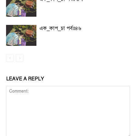
এক_কাপ_চা পর্বঃ৪৬
LEAVE A REPLY