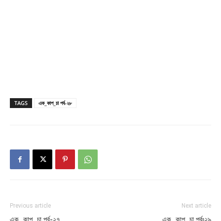
TAGS
এক_কাপ_চা পর্ব-২৮
Previous article
Next article
এক_কাপ_চা পর্ব-২৭
এক_কাপ_চা পর্বঃ২৯