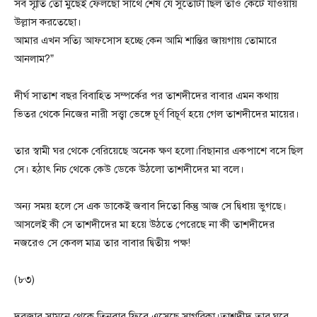
সব স্মৃতি তো মুছেই ফেলছো সাথে শেষ যে সুতোটা ছিল তাও কেটে যাওয়ায়
উল্লাস করতেছো।
আমার এখন সত্যি আফসোস হচ্ছে কেন আমি শান্তির জায়গায় তোমারে
আনলাম?”
দীর্ঘ সাতাশ বছর বিবাহিত সম্পর্কের পর তাশদীদের বাবার এমন কথায়
ভিতর থেকে নিজের নারী সত্ত্বা ভেঙ্গে চূর্ণ বিচূর্ণ হয়ে গেল তাশদীদের মায়ের।
তার স্বামী ঘর থেকে বেরিয়েছে অনেক ক্ষণ হলো।বিছানার একপাশে বসে ছিল
সে। হঠাৎ নিচ থেকে কেউ ডেকে উঠলো তাশদীদের মা বলে।
অন্য সময় হলে সে এক ডাকেই জবাব দিতো কিন্তু আজ সে দ্বিধায় ভুগছে।
আসলেই কী সে তাশদীদের মা হয়ে উঠতে পেরেছে না কী তাশদীদের
নজরেও সে কেবল মাত্র তার বাবার দ্বিতীয় পক্ষ!
(৮৩)
দরজার সামনে থেকে তিনবার ফিরে এসেছে সাগরিকা।তাশদীদ তার ঘরে