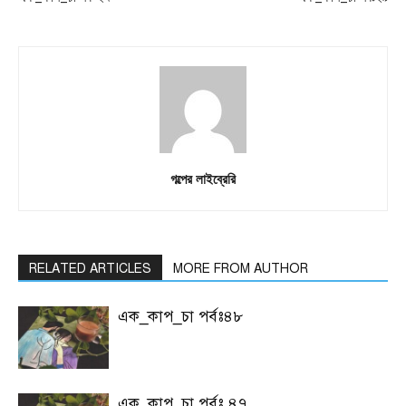
গল্পের লাইব্রেরি
RELATED ARTICLES
MORE FROM AUTHOR
এক_কাপ_চা পর্বঃ৪৮
এক_কাপ_চা পর্বঃ ৪৭