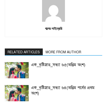
গল্পের লাইব্রেরি
RELATED ARTICLES
MORE FROM AUTHOR
এক_বৃষ্টিস্নাত_সন্ধ্যা ৬৫(অন্তিম অংশ)
এক_বৃষ্টিস্নাত_সন্ধ্যা ৬৪(অন্তিম পর্বের প্রথম
অংশ)