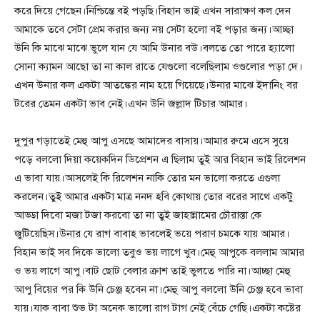
করে দিয়ে গেছেন।নিশ্চিন্তে বই পড়ছি।বিহান ভাই এখন সারাক্ষণ কল দেন
আমাকে তবে সেটা প্রেম করার জন্য নয় সেটা হলো বই পড়ার জন্য।আচ্ছা
উনি কি মাঝে মাঝে ভুলে যান যে আমি উনার বউ।বলতে তো পারে হ্যালো
সোনা ক্যামন আছো তা না কাল রাতে যেগুলো বলেছিলাম ওগুলোর পড়া দে।
এখন উনার কল একটা আতঙ্কের নাম হয়ে গিয়েছে।উনার মাঝে ইদানিং বর
টরের তেমন একটা ভাব নেই।এখন উনি জল্লাদ টিচার আমার।
দুপুর গড়াতেই মেহু আপু এসছে আমাদের বাসায়।আমার রুমে এসে সুয়ে
পড়ে বললো দিয়া কয়েকদিন ডিপ্রেশন এ ছিলাম তুই আর বিহান ভাই রিলেশন
এ ভাবা যায়।আসলেই কি রিলেশন নাকি তোর মন ভালো করতে এগুলা
করলেন।তুই আমার একটা মাত্র ননদ হবি কোথায় তোর বরের সাথে একটু
আড্ডা দিবো মজা টজা করবো তা না তুই জাহান্নামের চৌরাস্তা কে
জুটিয়েছিস।উনার যে রাগ বাবাহ ভাবলেই ভয়ে পরাণ চমকে যায় আমার।
বিহান ভাই সব দিকে ভালো তবুও ভয় লাগে খুব।মেহু আপুকে বললাম আমার
ও ভয় লাগে আপু।বাট ছোট বেলার ক্রাশ তাই ভুলতে পারি না।আচ্ছা মেহু
আপু বিয়ের পর কি উনি চেঞ্জ হবেন না।মেহু আপু বললো উনি চেঞ্জ হবে ভাবা
যায়।যাক বাবা শুভ টা অনেক ভালো রাগ টাগ নেই বেঁচে গেছি।একটা কষ্টের