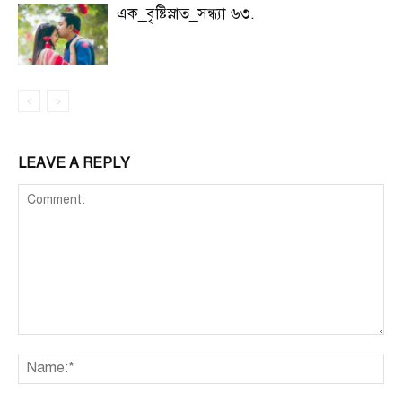
এক_বৃষ্টিস্নাত_সন্ধ্যা ৬৩.
LEAVE A REPLY