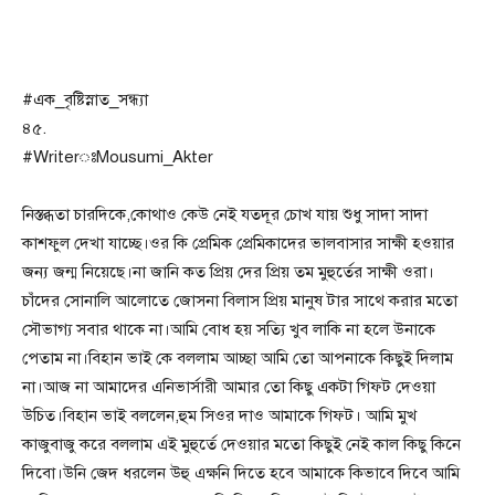
#এক_বৃষ্টিস্নাত_সন্ধ্যা
৪৫.
#WriterঃMousumi_Akter
নিস্তব্ধতা চারদিকে,কোথাও কেউ নেই যতদূর চোখ যায় শুধু সাদা সাদা
কাশফুল দেখা যাচ্ছে।ওর কি প্রেমিক প্রেমিকাদের ভালবাসার সাক্ষী হওয়ার
জন্য জন্ম নিয়েছে।না জানি কত প্রিয় দের প্রিয় তম মুহুর্তের সাক্ষী ওরা।
চাঁদের সোনালি আলোতে জোসনা বিলাস প্রিয় মানুষ টার সাথে করার মতো
সৌভাগ্য সবার থাকে না।আমি বোধ হয় সত্যি খুব লাকি না হলে উনাকে
পেতাম না।বিহান ভাই কে বললাম আচ্ছা আমি তো আপনাকে কিছুই দিলাম
না।আজ না আমাদের এনিভার্সারী আমার তো কিছু একটা গিফট দেওয়া
উচিত।বিহান ভাই বললেন,হুম সিওর দাও আমাকে গিফট। আমি মুখ
কাজুবাজু করে বললাম এই মুহুর্তে দেওয়ার মতো কিছুই নেই কাল কিছু কিনে
দিবো।উনি জেদ ধরলেন উহু এক্ষনি দিতে হবে আমাকে কিভাবে দিবে আমি