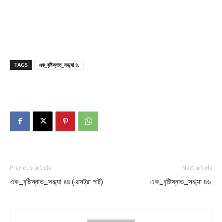
TAGS
এক_বৃষ্টিস্নাত_সন্ধ্যা ৪.
Previous article
Next article
এক_বৃষ্টিস্নাত_সন্ধ্যা ৪৪.(এক্সট্রা পার্ট)
এক_বৃষ্টিস্নাত_সন্ধ্যা ৪৬.