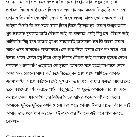
জানিনা।মন খারাপ করে বললাম কি দিবো বিহান ভাই কিছুই তো নেই
এখানে।বিহান ভাই হেসে দিয়ে বললেন চাইলেই অনেক কিছুই দিতে পারো।
তোমার প্রিয় চাঁদ কে সাক্ষী রেখে স্বামি কে একটু আদর তো করতে পারো
তাইনা।গিফট কি সব সময় টাকা দিয়ে কিনে দিলেই হয়।উনার কথার মানে
খুব ভালোই বুঝলাম আমি।বিহান ভাই কে বললাম একটু নিচু হন। বিহান ভাই
খানিক টা নিচু হয়ে আমার মুখের কাছাকাছি আসলেন।ইস কি লজ্জা।উনার
সাথে এসব ভাবতেও লজ্জা করে।এক হাত দিয়ে উনার চোখ বন্ধ করে ধরে
উনার গালে একটা চুমু দিয়ে দৌড় দিলাম।বিহান ভাই আমাকে ছুটতে দেখে
বললেন শ্যামাপাখি এইভাবে দৌড়ালে তোমাকে মনে হচ্ছে কাশবনে নেমে
আসা সদ্য কোনো সাদা পরী।এমনিতেই মন প্রাণ শ্যামাপাখিতে আসক্ত।
শ্যামাপাখির সাথে কাঠানো সেই সুন্দর রাত টা ধরে রাখার ক্ষমতা আমার নেই
তবে ক্যামেরা বন্ধী করতে পারি কিছু মুহুর্ত। যে মুহুর্ত আমাকে বার বার মনে
করাবে চঞ্চল এক পাখি তার কিছির মিচির হাসির শব্দে অকৃষ্ট করেছিলো
আমাকে।ছুটতে ছুটতে কখন যেনো ধরা পড়ে গেলাম উনার হাতে।বিহান ভাই
আমার হাত ধরে গান করছেন এই প্রথমবার উনাকে এইভাবে গান করতে
দেখলাম।
Give me your love