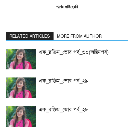
গল্পের লাইব্রেরি
RELATED ARTICLES
MORE FROM AUTHOR
এক_রক্তিম_ভোর পর্ব_৩০(অন্তিমপর্ব)
এক_রক্তিম_ভোর পর্ব_২৯
এক_রক্তিম_ভোর পর্ব_২৮