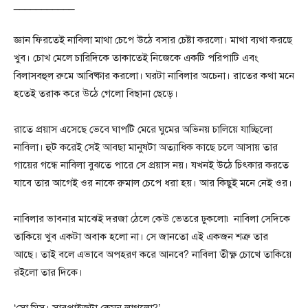
___________
জ্ঞান ফিরতেই নাবিলা মাথা চেপে উঠে বসার চেষ্টা করলো। মাথা ব্যথা করছে
খুব। চোখ মেলে চারিদিকে তাকাতেই নিজেকে একটি পরিপাটি এবং
বিলাসবহুল রুমে আবিষ্কার করলো। ঘরটা নাবিলার অচেনা। রাতের কথা মনে
হতেই তরাক করে উঠে গেলো বিছানা ছেড়ে।
রাতে প্রয়াস এসেছে ভেবে ঘাপটি মেরে ঘুমের অভিনয় চালিয়ে যাচ্ছিলো
নাবিলা। হুট করেই সেই আবছা মানুষটা অত্যাধিক কাছে চলে আসায় তার
গায়ের গন্ধে নাবিলা বুঝতে পারে সে প্রয়াস নয়। যখনই উঠে চিৎকার করতে
যাবে তার আগেই ওর নাকে রুমাল চেপে ধরা হয়। আর কিছুই মনে নেই ওর।
নাবিলার ভাবনার মাঝেই দরজা ঠেলে কেউ ভেতরে ঢুকলো৷ নাবিলা সেদিকে
তাকিয়ে খুব একটা অবাক হলো না। সে জানতো এই একজন শত্রু তার
আছে। তাই বলে এভাবে অপহরণ করে আনবে? নাবিলা তীক্ষ্ণ চোখে তাকিয়ে
রইলো তার দিকে।
‘সো মিস। সারপ্রাইজটা কেমন লাগলো?’