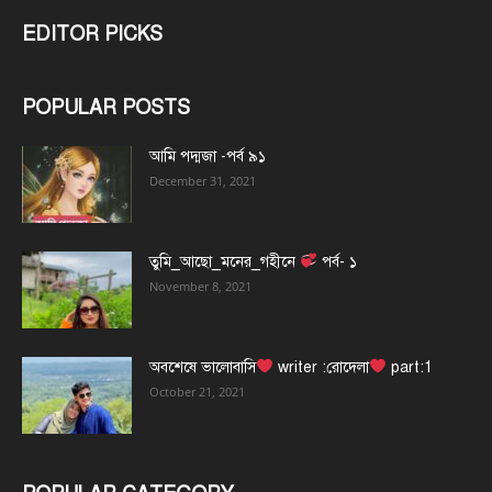
EDITOR PICKS
POPULAR POSTS
আমি পদ্মজা -পর্ব ৯১
December 31, 2021
তুমি_আছো_মনের_গহীনে
পর্ব- ১
November 8, 2021
অবশেষে ভালোবাসি
writer :রোদেলা
part:1
October 21, 2021