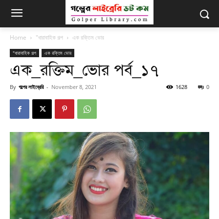
Home
"ধারাবাহিক গল্প
এক রক্তিম ভোর
"ধারাবাহিক গল্প
এক রক্তিম ভোর
এক_রক্তিম_ভোর পর্ব_১৭
By
গল্পের লাইব্রেরি
-
November 8, 2021
1628
0