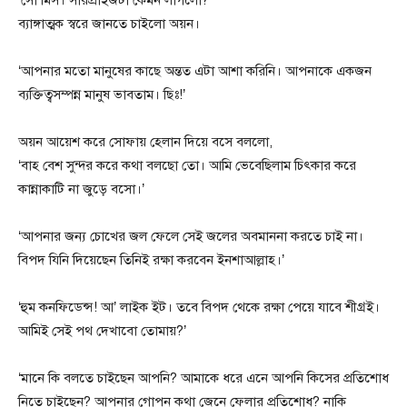
ব্যাঙ্গাত্মক স্বরে জানতে চাইলো অয়ন।
‘আপনার মতো মানুষের কাছে অন্তত এটা আশা করিনি। আপনাকে একজন
ব্যক্তিত্বসম্পন্ন মানুষ ভাবতাম। ছিঃ!’
অয়ন আয়েশ করে সোফায় হেলান দিয়ে বসে বললো,
‘বাহ বেশ সুন্দর করে কথা বলছো তো। আমি ভেবেছিলাম চিৎকার করে
কান্নাকাটি না জুড়ে বসো।’
‘আপনার জন্য চোখের জল ফেলে সেই জলের অবমাননা করতে চাই না।
বিপদ যিনি দিয়েছেন তিনিই রক্ষা করবেন ইনশাআল্লাহ।’
‘হুম কনফিডেন্স! আ’ লাইক ইট। তবে বিপদ থেকে রক্ষা পেয়ে যাবে শীগ্রই।
আমিই সেই পথ দেখাবো তোমায়?’
‘মানে কি বলতে চাইছেন আপনি? আমাকে ধরে এনে আপনি কিসের প্রতিশোধ
নিতে চাইছেন? আপনার গোপন কথা জেনে ফেলার প্রতিশোধ? নাকি