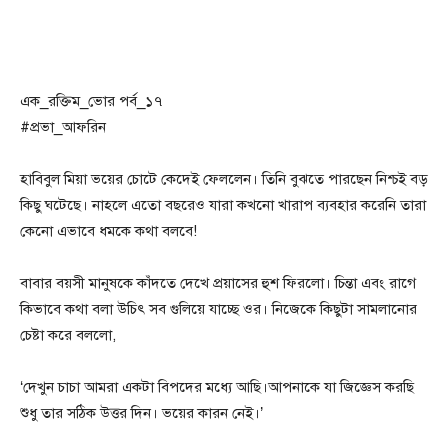
এক_রক্তিম_ভোর পর্ব_১৭
#প্রভা_আফরিন
হাবিবুল মিয়া ভয়ের চোটে কেদেই ফেললেন। তিনি বুঝতে পারছেন নিশ্চই বড়
কিছু ঘটেছে। নাহলে এতো বছরেও যারা কখনো খারাপ ব্যবহার করেনি তারা
কেনো এভাবে ধমকে কথা বলবে!
বাবার বয়সী মানুষকে কাঁদতে দেখে প্রয়াসের হুশ ফিরলো। চিন্তা এবং রাগে
কিভাবে কথা বলা উচিৎ সব গুলিয়ে যাচ্ছে ওর। নিজেকে কিছুটা সামলানোর
চেষ্টা করে বললো,
‘দেখুন চাচা আমরা একটা বিপদের মধ্যে আছি।আপনাকে যা জিজ্ঞেস করছি
শুধু তার সঠিক উত্তর দিন। ভয়ের কারন নেই।’