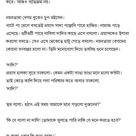
করে। আজও ব্যতিক্রম নয়।
নয়নতারা বেগম বুঝেও চুপ রইলেন।
খাটে পা মেলে বসতেই প্রয়াস সাদা পাঞ্জাবি গায়ে হাজির। নামাজ পড়ে
এসেছে। গুটিগুটি পায়ে নাবিলা দাদির কাছে এসে বসলো। প্রয়াসকেও ইশারা
করলো বসতে। সেও এসে মেঝেতে হাটু গেড়ে বসলো। নয়নতারা বেগমের
কোনো ভাবান্তর হলো না। তিনি মনোযোগ দিয়ে তসবিহ গুনে চলেছেন।
‘দাদি?’
প্রয়াস হালকা সুরে ডাকলো। কেমন একটা ভাঙা ভাঙা মনে হলো কন্ঠটা।
তাই ঝেড়ে কাশি দিয়ে গলা পরিষ্কার করে আবার ডাকলো,
‘দাদি?’
‘হুম বলো। হঠাৎ এই সময় আমাকে মনে পড়লো দুজনের?’
‘কি যে বলো না দাদি! তোমাকে ভুলতে পারি নাকি যে মনে করতে হবে?’
‘হু বলো এবার কি জন্য আসা।’