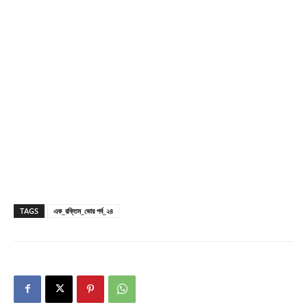
TAGS
এক_রক্তিম_ভোর পর্ব_২৪