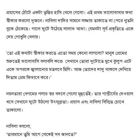
প্রয়াসের ঠোঁটে একটা তৃপ্তির হাসি খেলে গেলো। এই প্রথম ভালোবাসার কথা
স্বীকার করলো দুজনে। নাবিলা দাদির সামনে লজ্জায় তাকাতে না পেরে থুতনি
বুকে ঠেকেছে। গালে ফুটে উঠেছে লালাভ আভা। যেমনটা সূর্য প্রকৃতিতে একে
দেয় গোধুলি বেলায়।
‘তো এই কথাটা স্বীকার করতে এতো সময় কেনো লাগলো? মানুষ প্রেমের
শুরুতেই ভালোবাসি বলাবলি করে৷ সেখানে তোরা দুটোতে মুখে কুলুপ এটে
একে অপরকে জ্বালানোর মতলবে ছিলি। আজ তোদের দাদু থাকলে দেখিয়ে
দিতাম প্রেম কিভাবে করে।’
নয়নতারা বেগমের গলার স্বর বদলে গেলো মূহুর্তেই। তার গাম্ভীর্যের দেওয়াল
ধসে সেখানে ফুটে উঠলো উৎফুল্লতা। প্রয়াস এবং নাবিলা বিস্মিত চোখে
তাকালো।
নাবিলা বললো,
‘তারমানে তুমি আগে থেকেই সব জানতে?’