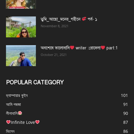
তুমি_আছো_মনের_গহীনে
পর্ব- ১
November 8, 2021
অবশেষে ভালোবাসি
writer :রোদেলা
part:1
October 21, 2021
POPULAR CATEGORY
ভ্যাম্পায়ার কুইন
101
আমি পদ্মজা
91
লীলাবালি
90
Infinite Love
87
ভিলেন
86