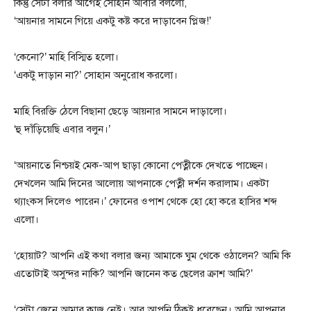
কিন্তু সেটা বলার আগেই সোহান আবার বললো,
‘আয়নার সামনে গিয়ে একটু কষ্ট করে দাড়াবেন প্লিজ!’
‘কেনো?’ মাহি বিস্মিত হলো।
‘একটু দাড়ান না?’ সোহান অনুরোধ করলো।
মাহি বিরক্তি ঠেলে বিছানা ছেড়ে আয়নার সামনে দাড়ালো।
‘হু দাঁড়িয়েছি এবার বলুন।’
‘আয়নাতে নিশ্চয়ই মেক-আপ ছাড়া কোনো পেত্নীকে দেখতে পাচ্ছেন।
দেখলেন আমি দিনের আলোয় আপনাকে পেত্নী দর্শন করালাম। একটা
থ্যাংকস দিলেও পারেন।’ ফোনের ওপাশ থেকে হো হো করে হাসির শব্দ
এলো।
‘হোয়াট? আপনি এই কথা বলার জন্য আমাকে ঘুম থেকে ওঠালেন? আমি কি
এতোটাই অসুন্দর নাকি? আপনি জানেন কত ছেলের ক্রাশ আমি?’
‘সেটা জেনে আমার কাজ নেই। আর আপনি ঠিকই ধরেছেন। আমি আপনার