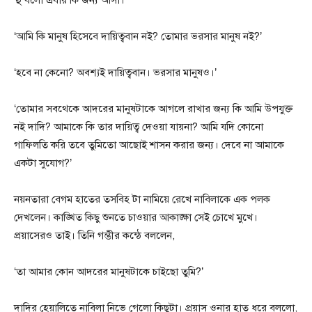
‘আমি কি মানুষ হিসেবে দায়িত্ববান নই? তোমার ভরসার মানুষ নই?’
‘হবে না কেনো? অবশ্যই দায়িত্ববান। ভরসার মানুষও।’
‘তোমার সবথেকে আদরের মানুষটাকে আগলে রাখার জন্য কি আমি উপযুক্ত
নই দাদি? আমাকে কি তার দায়িত্ব দেওয়া যায়না? আমি যদি কোনো
গাফিলতি করি তবে তুমিতো আছোই শাসন করার জন্য। দেবে না আমাকে
একটা সুযোগ?’
নয়নতারা বেগম হাতের তসবিহ টা নামিয়ে রেখে নাবিলাকে এক পলক
দেখলেন। কাঙ্খিত কিছু শুনতে চাওয়ার আকাঙ্ক্ষা সেই চোখে মুখে।
প্রয়াসেরও তাই। তিনি গম্ভীর কন্ঠে বললেন,
‘তা আমার কোন আদরের মানুষটাকে চাইছো তুমি?’
দাদির হেয়ালিতে নাবিলা নিভে গেলো কিছুটা। প্রয়াস ওনার হাত ধরে বললো,