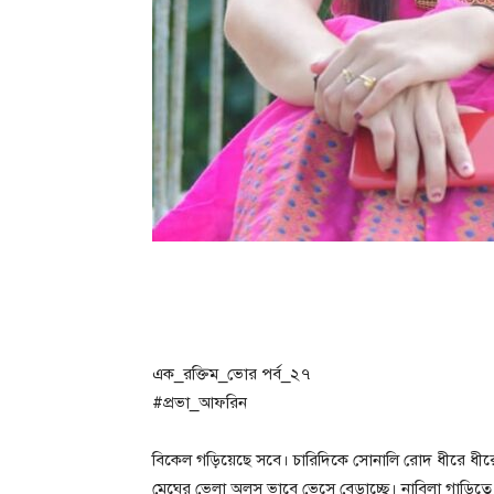
এক_রক্তিম_ভোর পর্ব_২৭
#প্রভা_আফরিন
বিকেল গড়িয়েছে সবে। চারিদিকে সোনালি রোদ ধীরে ধীর
মেঘের ভেলা অলস ভাবে ভেসে বেড়াচ্ছে। নাবিলা গাড়িতে ব