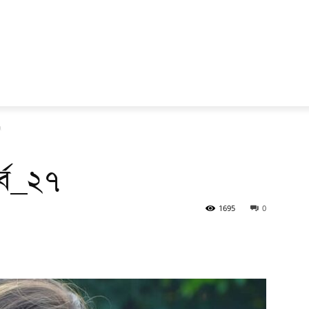
৭
্ব_২৭
1695
0