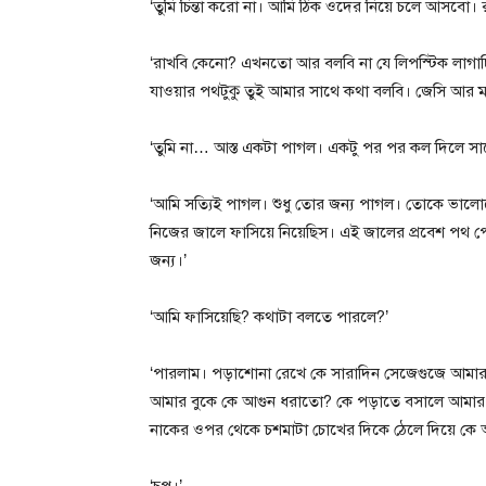
‘তুমি চিন্তা করো না। আমি ঠিক ওদের নিয়ে চলে আসবো। র
‘রাখবি কেনো? এখনতো আর বলবি না যে লিপস্টিক লাগাচ্
যাওয়ার পথটুকু তুই আমার সাথে কথা বলবি। জেসি আর মা
‘তুমি না… আস্ত একটা পাগল। একটু পর পর কল দিলে সা
‘আমি সত্যিই পাগল। শুধু তোর জন্য পাগল। তোকে ভা
নিজের জালে ফাসিয়ে নিয়েছিস। এই জালের প্রবেশ পথ প
জন্য।’
‘আমি ফাসিয়েছি? কথাটা বলতে পারলে?’
‘পারলাম। পড়াশোনা রেখে কে সারাদিন সেজেগুজে আমার 
আমার বুকে কে আগুন ধরাতো? কে পড়াতে বসালে আমার মু
নাকের ওপর থেকে চশমাটা চোখের দিকে ঠেলে দিয়ে ক
‘চুপ।’