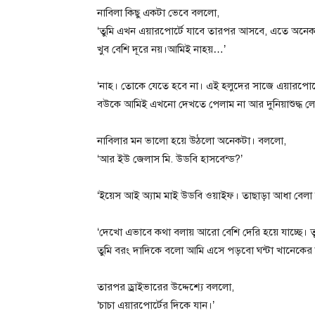
নাবিলা কিছু একটা ভেবে বললো,
‘তুমি এখন এয়ারপোর্টে যাবে তারপর আসবে, এতে অনেক
খুব বেশি দূরে নয়।আমিই নাহয়…’
‘নাহ। তোকে যেতে হবে না। এই হলুদের সাজে এয়ারপোর্
বউকে আমিই এখনো দেখতে পেলাম না আর দুনিয়াশুদ্ধ ল
নাবিলার মন ভালো হয়ে উঠলো অনেকটা। বললো,
‘আর ইউ জেলাস মি. উডবি হাসবেন্ড?’
‘ইয়েস আই অ্যাম মাই উডবি ওয়াইফ। তাছাড়া আধা বেলা 
‘দেখো এভাবে কথা বলায় আরো বেশি দেরি হয়ে যাচ্ছে। তু
তুমি বরং দাদিকে বলো আমি এসে পড়বো ঘন্টা খানেকের ম
তারপর ড্রাইভারের উদ্দেশ্যে বললো,
‘চাচা এয়ারপোর্টের দিকে যান।’