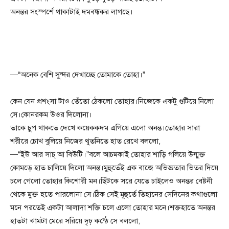
অনন্তর সংস্পর্শে থাকাটাই দমবন্ধকর লাগছে।
—“অনেক বেশি সুন্দর দেখাচ্ছে তোমাকে তোহা।”
কেন যেন প্রশংসা টাও তেঁতো ঠেকলো তোহার।নিজেকে একটু গুটিয়ে নিলো
সে।কোনরকম উওর দিলোনা।
তাকে চুপ থাকতে দেখে কয়েককদম এগিয়ে এলো অনন্ত।তোহার সারা
শরীরে চোখ বুলিয়ে নিজের থুতনিতে হাত রেখে বললো,
—“ইউ আর সাচ্ আ বিউটি।”বলে আচমকাই তোহার শাড়ি গলিয়ে উন্মুক্ত
কোমড়ে হাত চালিয়ে দিলো অনন্ত।মুহুর্তেই এক বাজে অভিজ্ঞতার ভিতর দিয়ে
চলে গেলো তোহার কিশোরী মন।ছিঁটকে সরে যেতে চাইলেও অনন্তর বেষ্টনী
থেকে মুক্ত হতে পারলোনা সে।ঠিক সেই মূহুর্তে তিহানের সেদিনের কথাগুলো
মনে পরতেই একটা আলাদা শক্তি চলে এলো তোহার মনে।শক্তহাতে অনন্তর
হাতটা ঝামটা মেরে সরিয়ে দৃঢ় কন্ঠে সে বললো,