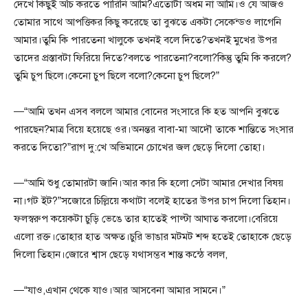
দেখে কিছুই আঁচ করতে পারিনি আমি?এতোটা অধম না আমি।ও যে আজও
তোমার সাথে আপত্তিকর কিছু করেছে তা বুঝতে একটা সেকেন্ডও লাগেনি
আমার।তুমি কি পারতেনা খালুকে তখনই বলে দিতে?তখনই মুখের উপর
তাদের প্রস্তাবটা ফিরিয়ে দিতে?বলতে পারতেনা?বলো?কিন্তু তুমি কি করলে?
তুমি চুপ ছিলে।কেনো চুপ ছিলে বলো?কেনো চুপ ছিলে?”
—“আমি তখন এসব বললে আমার বোনের সংসারে কি হত আপনি বুঝতে
পারছেন?মাত্র বিয়ে হয়েছে ওর।অনন্তর বাবা-মা আদৌ তাকে শান্তিতে সংসার
করতে দিতো?”রাগ দু:খে অভিমানে চোখের জল ছেড়ে দিলো তোহা।
—“আমি শুধু তোমারটা জানি।আর কার কি হলো সেটা আমার দেখার বিষয়
না।গট ইট?”সজোরে চিল্লিয়ে কথাটা বলেই হাতের উপর চাপ দিলো তিহান।
ফলস্বরুপ কয়েকটা চুড়ি ভেঙে তার হাতেই পাল্টা আঘাত করলো।বেরিয়ে
এলো রক্ত।তোহার হাত অক্ষত।চুরি ভাঙার মটমট শব্দ হতেই তোহাকে ছেড়ে
দিলো তিহান।জোরে শ্বাস ছেড়ে যথাসম্ভব শান্ত কন্ঠে বলল,
—“যাও,এখান থেকে যাও।আর আসবেনা আমার সামনে।”