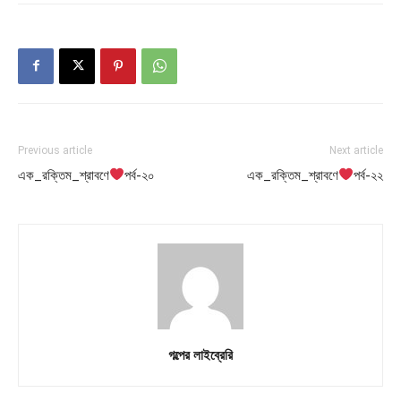
Previous article
Next article
এক_রক্তিম_শ্রাবণে
পর্ব-২০
এক_রক্তিম_শ্রাবণে
পর্ব-২২
গল্পের লাইব্রেরি