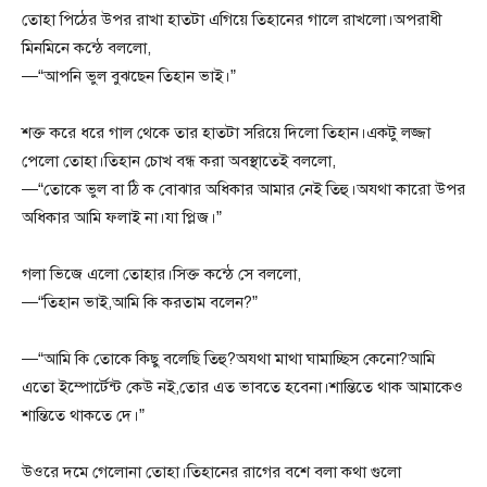
তোহা পিঠের উপর রাখা হাতটা এগিয়ে তিহানের গালে রাখলো।অপরাধী
মিনমিনে কন্ঠে বললো,
—“আপনি ভুল বুঝছেন তিহান ভাই।”
শক্ত করে ধরে গাল থেকে তার হাতটা সরিয়ে দিলো তিহান।একটু লজ্জা
পেলো তোহা।তিহান চোখ বন্ধ করা অবস্থাতেই বললো,
—“তোকে ভুল বা ঠি ক বোঝার অধিকার আমার নেই তিহু।অযথা কারো উপর
অধিকার আমি ফলাই না।যা প্লিজ।”
গলা ভিজে এলো তোহার।সিক্ত কন্ঠে সে বললো,
—“তিহান ভাই,আমি কি করতাম বলেন?”
—“আমি কি তোকে কিছু বলেছি তিহু?অযথা মাথা ঘামাচ্ছিস কেনো?আমি
এতো ইম্পোর্টেন্ট কেউ নই,তোর এত ভাবতে হবেনা।শান্তিতে থাক আমাকেও
শান্তিতে থাকতে দে।”
উওরে দমে গেলোনা তোহা।তিহানের রাগের বশে বলা কথা গুলো