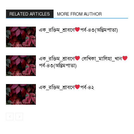
RELATED ARTICLES
MORE FROM AUTHOR
এক_রক্তিম_শ্রাবণে
পর্ব-৪৩(অন্তিমপাতা)
এক_রক্তিম_শ্রাবণে
লেখিকা_মালিহা_খান
পর্ব-৪৩(অন্তিমপাতা)
এক_রক্তিম_শ্রাবণে
পর্ব-৪২