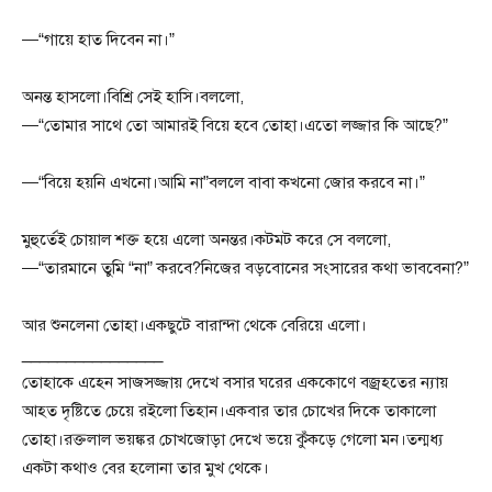
—“গায়ে হাত দিবেন না।”
অনন্ত হাসলো।বিশ্রি সেই হাসি।বললো,
—“তোমার সাথে তো আমারই বিয়ে হবে তোহা।এতো লজ্জার কি আছে?”
—“বিয়ে হয়নি এখনো।আমি না”বললে বাবা কখনো জোর করবে না।”
মুহুর্তেই চোয়াল শক্ত হয়ে এলো অনন্তর।কটমট করে সে বললো,
—“তারমানে তুমি “না” করবে?নিজের বড়বোনের সংসারের কথা ভাববেনা?”
আর শুনলেনা তোহা।একছুটে বারান্দা থেকে বেরিয়ে এলো।
________________
তোহাকে এহেন সাজসজ্জায় দেখে বসার ঘরের এককোণে বজ্রহতের ন্যায়
আহত দৃষ্টিতে চেয়ে রইলো তিহান।একবার তার চোখের দিকে তাকালো
তোহা।রক্তলাল ভয়ঙ্কর চোখজোড়া দেখে ভয়ে কুঁকড়ে গেলো মন।তন্মধ্য
একটা কথাও বের হলোনা তার মুখ থেকে।