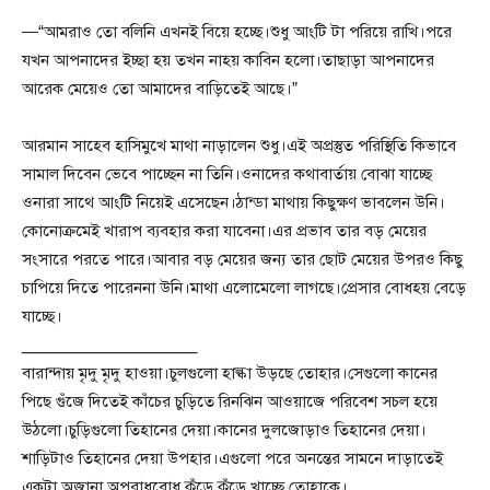
—“আমরাও তো বলিনি এখনই বিয়ে হচ্ছে।শুধু আংটি টা পরিয়ে রাখি।পরে
যখন আপনাদের ইচ্ছা হয় তখন নাহয় কাবিন হলো।তাছাড়া আপনাদের
আরেক মেয়েও তো আমাদের বাড়িতেই আছে।”
আরমান সাহেব হাসিমুখে মাথা নাড়ালেন শুধু।এই অপ্রস্তুত পরিস্থিতি কিভাবে
সামাল দিবেন ভেবে পাচ্ছেন না তিনি।ওনাদের কথাবার্তায় বোঝা যাচ্ছে
ওনারা সাথে আংটি নিয়েই এসেছেন।ঠান্ডা মাথায় কিছুক্ষণ ভাবলেন উনি।
কোনোক্রমেই খারাপ ব্যবহার করা যাবেনা।এর প্রভাব তার বড় মেয়ের
সংসারে পরতে পারে।আবার বড় মেয়ের জন্য তার ছোট মেয়ের উপরও কিছু
চাপিয়ে দিতে পারেননা উনি।মাথা এলোমেলো লাগছে।প্রেসার বোধহয় বেড়ে
যাচ্ছে।
____________________
বারান্দায় মৃদু মৃদু হাওয়া।চুলগুলো হাল্কা উড়ছে তোহার।সেগুলো কানের
পিছে গুঁজে দিতেই কাঁচের চুড়িতে রিনঝিন আওয়াজে পরিবেশ সচল হয়ে
উঠলো।চুড়িগুলো তিহানের দেয়া।কানের দুলজোড়াও তিহানের দেয়া।
শাড়িটাও তিহানের দেয়া উপহার।এগুলো পরে অনন্তের সামনে দাড়াতেই
একটা অজানা অপরাধবোধ কুঁড়ে কুঁড়ে খাচ্ছে তোহাকে।