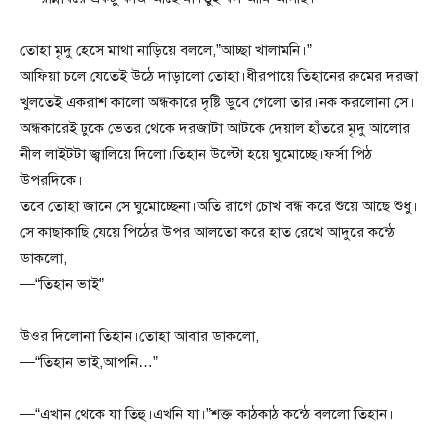
তোহা মৃদু হেসে মাথা নাড়িয়ে বললে,”আচ্ছা খালামনি।”
আফিয়া চলে যেতেই উঠে দাড়ালো তোহা।ধীরপায়ে তিহানের রুমের দরজা
খুলতেই একরাশ কালো অন্ধকারে দৃষ্টি ডুবে গেলো তার।নক করলোনা সে।
অন্ধকারেই ঢুকে ভেতর থেকে দরজাটা আটকে দেয়াল হাঁতরে মৃদু আলোর
নীল লাইটটা জ্বালিয়ে দিলো।তিহান উল্টো হয়ে ঘুমোচ্ছে।ফর্সা পিঠ
উপরদিকে।
তবে তোহা জানে সে ঘুমোচ্ছেনা।অতি রাগে চোখ বন্ধ করে শুয়ে আছে শুধু।
সে কাছাকাছি যেয়ে পিঠের উপর আলতো করে হাত রেখে আদুরে কন্ঠে
ডাকলো,
—“তিহান ভাই”
উওর দিলোনা তিহান।তোহা আবার ডাকলো,
—“তিহান ভাই,আপনি…”
—“এখান থেকে যা তিহু।এখনি যা।”শক্ত কাঠকাঠ কন্ঠে বললো তিহান।