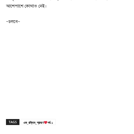
আশেপাশে কোথাও নেই।
~চলবে~
TAGS
এক_রক্তিম_শ্রাবণে
পর্ব-১