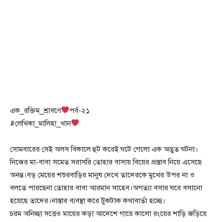
এক_রক্তিম_শ্রাবণে
পর্ব-২১
#লেখিকা_মালিহা_খান
সোমবারের সেই অলস বিকালে হুট করেই ঘটে গেলো এক অদ্ভুত ঘটনা।
নিজের মা-বাবা সমেত সরাসরি তোহার বাসায় বিয়ের প্রস্তাব নিয়ে এসেছে
অনন্ত।বড় মেয়ের শশুরবাড়ির মানুষ দেখে তাদেরকে মুখের উপর না ও
বলতে পারছেনা তোহার বাবা আরমান সাহেব।অগত্যা বসার ঘরে বসানো
হয়েছে তাদের।নাস্তার ব্যবস্থা করে টুকটাক কথাবার্তা হচ্ছে।
চরম অনিচ্ছা সত্তেও মায়ের কড়া আদেশে গায়ে কালো রংয়ের শাড়ি জড়িয়ে