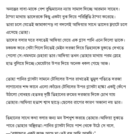
অনন্তের বাবা-মাকে বেশ বুদ্ধিমানের ন্যায় সামাল দিচ্ছে আরমান সাহেব।
ঠান্ডা মাথায় তাদেরকে কিছু একটা বুঝ দিয়ে পরিস্থিতি ঠান্ডা করেছে।
তারা চলে যেতেই জামাকাপড় না বদলেই আফিয়ার সাথে তাদের ফ্ল্যাটে চলে
এসেছে তোহা।
তাদের বসার ঘরে বসতেই আফিয়া যেয়ে এক গ্লাস পানি এনে দিলো তাকে।
ঢকঢক করে সেটা গিলে নিতেই মেইন দরজা দিয়ে তিহানকে ঢুকতে দেখতে
পেলো সে।থমথমে চেহারা তার।আফিয়া তখন তোহার মাথায় পরম স্নেহে
হাত বুলিয়ে দিচ্ছে।মেয়েটার উপর দিয়ে অনেক ধকল গেছে আজ।
তোহা পানির গ্লাসটা সামনে টেবিলের উপর রাখতেই তুমুল গতিতে দরজা
লাগানোর শব্দ কানে এলো।কাঁচের টেবিলের উপর গ্লাসটা হাল্কা একটু কেঁপে
উঠলো বোধহয়।হতভম্ব দৃষ্টি তিহানের রুমের দরজার দিকে চোখ যায়
তোহার।আফিয়া হতাশ শ্বাস ছাড়ে।ছেলের রাগের কারণ অজানা নয় তার।
তিহানের সাথে কথা বলার জন্য মন উশখুশ করছে তোহার।আফিয়া বুঝতে
পারে তোহার অস্থিরতা।পানির গ্লাসটা নিয়ে পাশ থেকে উঠে সে বলে,
—“রান্নাঘরে একটু কাজ আছে মা।তুই বস আমি আসছি।”