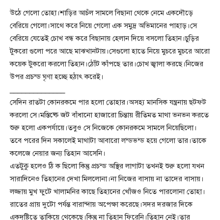
উঠে গেলো তোহা।শাড়ির আচঁল সামলে বিছানা থেকে নেমে একদৌড়ে
বেরিয়ে গেলো।সাথে করে নিয়ে গেলো এক সমুদ্র অভিমানের পাহাড়।সে
বেরিয়ে যেতেই চোখ বন্ধ করে বিছানায় হেলান দিয়ে বসলো তিহান।চুড়ির
টুকরো গুলো পরে আছে মাঝখানটায়।সেগুলো হাতে নিয়ে মুচরে মুচরে আরো
কয়েক টুকরো করলো তিহান।ঠোঁট কাঁপছে তার।চোখ জ্বালা করছে।নিজের
উপর প্রচন্ড ঘৃণা হচ্ছে হঠাৎ করেই।
______________
সেদিন রাতটা কোনরকমে পার হলো তোহার।অসহ্য মানসিক যন্ত্রনায় ছটফট
করলো সে।মস্তিষ্কে জট বাঁধানো হাজারো চিন্তায় রীতিমত মাথা ভনভন করতে
শুরু হলো একপর্যায়ে।তবুও সে নিজেকে কোনরকমে সামলে নিয়েছিলো।
তবে পরের দিন সকালেই মাথাটা আবারো লন্ডভন্ড হয়ে গেলো তার।তাকে
কলেজে নেয়ার জন্য তিহান আসেনি।
এতটুকু হলেও ঠি ক ছিলো কিন্তু প্রচন্ড অস্থির লাগাটা তখনই শুরু হলো যখন
সারাদিনেও তিহানের দেখা মিললোনা।না নিজের বাসায় না তাদের বাসায়।
লজ্জায় মুখ ফুটে খালামনির কাছে তিহানের খোঁজও নিতে পারলোনা তোহা।
রাতের প্রায় দুটো পর্যন্ত বারান্দায় অপেক্ষা করেছে।সদর দরজার দিকে
একদৃষ্টিতে তাকিয়ে থেকেছে।কিন্তু না তিহান ফিরেনি।তিহান নেই।তার