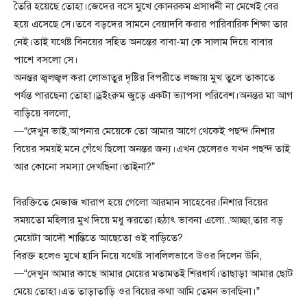
তৈরি হয়েছে তোহা।জেদের বসে মুখে কোনরকম প্রসাধনী না মেখেই বের
হয়ে এসেছে সে।তবে বড়দের সামনে বেয়াদবি করার পারিবারিক শিক্ষা তার
নেই।তাই যথেষ্ট বিনয়ের সহিত অনন্তের বাবা-মা কে সালাম দিয়ে বাবার
পাশে বসলো সে।
অনন্তর জ্বলজ্বল করা লোভাতুর দৃষ্টির বিপরীতে লজ্জায় মুখ তুলে তাকাতে
পর্যন্ত পারছেনা তোহা।ড্রইংরুম জুড়ে একটা ভ্যাপসা পরিবেশ।অনন্তর মা আগ
বাড়িয়ে বললো,
—“দেখুন ভাই,আপনার মেয়েকে তো আমার আগে থেকেই পছন্দ।নিশার
বিয়ের সময়ই মনে গেঁথে ছিলো অনন্তর জন্য।এখন ছেলেরও যখন পছন্দ তাই
আর কোনো সমস্যা দেখছিনা।তাইনা?”
বিরক্তিতে মেজাজ খারাপ হয়ে গেলো আরমান সাহেবের।নিশার বিয়ের
সময়তো মহিলার মুখ দিয়ে মধু ঝরতো।হঠাৎ ভাবনা এলো..আচ্ছা,তার বড়
মেয়েটা আদৌ শান্তিতে আছেতো ওই বাড়িতে?
বিরক্ত হলেও মুখে হাসি নিয়ে যথেষ্ট সাবলিলভাবে উওর দিলেন উনি,
—“দেখুন আমার কাছে আমার মেয়ের মতামতই শিরধার্য।তাছাড়া আমার ছোট
মেয়ে তোহা।এত তাড়াতাড়ি ওর বিয়ের কথা আমি তেমন ভাবছিনা।”