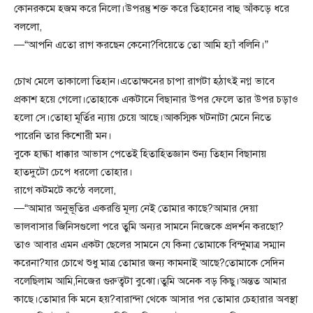
কোনরকমে হজম করে নিলো।উপরন্তু শক্ত করে তিহানের বাহু আঁকড়ে ধরে
বললো,
—“আপনি এতো রাগ করছেন কেনো?বিয়েতে তো আমি হ্যাঁ বলিনি।”
চোখ মেলে তাকালো তিহান।এতোক্ষনের চাপা রাগটা হঠাৎই নগ্ন ভাবে
প্রকাশ হয়ে গেলো।তোহাকে একটানে বিছানার উপর ফেলে তার উপর চড়াও
হলো সে।তোহা মূর্তির ন্যায় চেয়ে আছে।আকস্মিক ঘটনাটা মেনে নিতে
পারেনি তার কিশোরী মন।
বুকে হাল্কা ধাক্কার আভাস পেতেই হিতাহিতজ্ঞান শুন্য তিহান বিছানায়
হাতদুটো চেপে ধরলো তোহার।
রাগে কটমটে কন্ঠে বললো,
—“আমার অনুভূতির একরত্তি মূল্য নেই তোমার কাছে?আমার দেয়া
ভালবাসার জিনিসগুলো পরে তুমি অন্যর সামনে নিজেকে প্রদর্শন করছো?
তাও আবার এমন একটা ছেলের সামনে যে কিনা তোমাকে বিন্দুমাত্র সম্মান
করেনা?যার চোখে শুধু মাত্র তোমার জন্য কামনাই আছে?তোমাকে সেদিন
বলেছিলাম আমি,নিজের গুরুত্বটা বুঝো।তুমি অনেক বড় কিছু।অন্তত আমার
কাছে।তোমার কি মনে হয়?বারান্দা থেকে আসার পর তোমার চেহারার অবস্থা