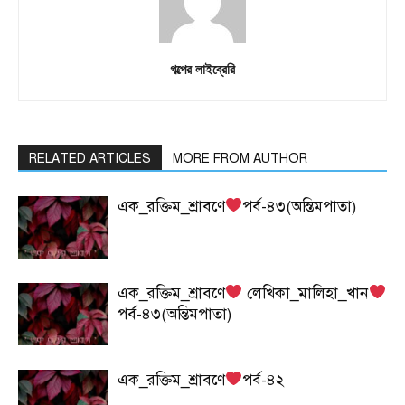
গল্পের লাইব্রেরি
RELATED ARTICLES
MORE FROM AUTHOR
এক_রক্তিম_শ্রাবণে
পর্ব-৪৩(অন্তিমপাতা)
এক_রক্তিম_শ্রাবণে
লেখিকা_মালিহা_খান
পর্ব-৪৩(অন্তিমপাতা)
এক_রক্তিম_শ্রাবণে
পর্ব-৪২