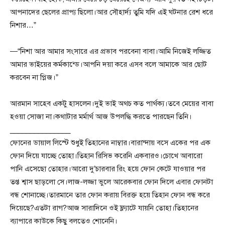
আপনাদের ছেলের প্রাপ্য ছিলো।আর সৌহার্দ্য তুমি যদি এই ঘটনার রেশ ধরে
নিশার…”
—“নিশা আর আমার সংসারে এর প্রভাব পরবেনা বাবা।আমি নিজেই লজ্জিত
আমার ভাইয়ের কর্মকান্ডে।আপনি দয়া করে এসব বলে আমাকে আর ছোট
করবেন না প্লিজ।”
আরমান সাহেব একটু হাসলেন।দুই ভাই অথচ কত পার্থক্য।তবে মেয়ের বাবা
হওয়া সোজা না।কথাটার মর্মার্থ আজ উপলদ্ধি করতে পারছেন তিনি।
_______________
ফোনের ডায়াল লিস্টে শুধুই তিহানের নাম্বার।বারান্দায় বসে একের পর এক
ফোন দিয়ে যাচ্ছে তোহা।তিহান রিসিভ করেনি একবারও।চোখে আবারো
পানি এসেছো তোহার।আরো দু’চারবার রিং হয়ে ফোন কেটে যাওয়ার পর
তপ্ত শ্বাস ছাড়লো সে।লাজ-লজ্জা ভুলে আরেকবার ফোন দিলে এবার ফোনটা
বন্ধ শোনাচ্ছে।তারমানে তার ফোন করায় বিরক্ত হয়ে তিহান ফোন বন্ধ করে
দিয়েছে?এতটা রাগ?আজ সারাদিনে ওই ফ্ল্যাটে যায়নি তোহা।তিহানের
ব্যাপারে কাউকে কিছু বলতেও শোনেনি।