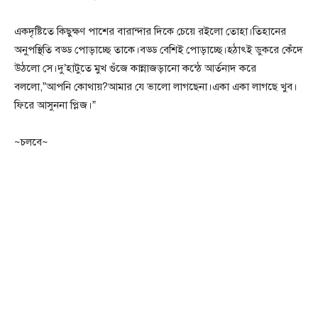
একদৃষ্টিতে কিছুক্ষণ পাশের বারান্দার দিকে চেয়ে রইলো তোহা।তিহানের
অনুপস্থিতি বড্ড পোড়াচ্ছে তাকে।বড্ড বেশিই পোড়াচ্ছে।হঠাৎই ডুকরে কেঁদে
উঠলো সে।দু’হাটুতে মুখ গুঁজে কান্নাজড়ানো কন্ঠে আর্তনাদ করে
বললো,”আপনি কোথায়?আমার যে ভালো লাগছেনা।একা একা লাগছে খুব।
ফিরে আসুননা প্লিজ।”
~চলবে~