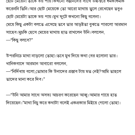
ছোট মেয়েটা তাকে ভয় পায়।কখনো সন্তানদের সাথে উচ্চস্বরে ধমকাধমকি
করেননি তিনি।আর ছোট মেয়েকে তো আরো মাথায় তুলে রেখেছেন তবুও
ছোট মেয়েটা তাকে ভয় পায়।মুখ ফুটে কখনো কিছু বলেনা।
মেয়ে কিছু একটা বলতে এসেছে তবে তার আড়ষ্টতা বুঝতে পারলো আরমান
সাহেব।মুচকি হেসে মেয়ের মাথায় হাত রাখলেন উনি।বললেন,
—“কিছু বলবে?”
উপরনিচে মাথা নাড়লো তোহা।তবে মুখ দিয়ে কথা বের হলোনা তার।
খানিকবাদে আরমান আবারো বললেন,
—“নির্দিধায় বলো,তোমার কি উনাদের প্রস্তাব টায় মত নেই?আমি তাহলে
তাদের মানা করে দিব।”
—“উনি আমার সাথে অসভ্য আচরণ করেছেন আব্বু।আমার গায়ে হাত
দিয়েছেন।”মাথা নিচু করে কথাটা বলেই একপ্রকার মিইয়ে গেলো তোহা।