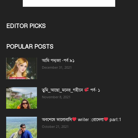
EDITOR PICKS
POPULAR POSTS
আমি পদ্মজা -পর্ব ৯১
December 31, 2021
তুমি_আছো_মনের_গহীনে
পর্ব- ১
November 8, 2021
অবশেষে ভালোবাসি
writer :রোদেলা
part:1
October 21, 2021