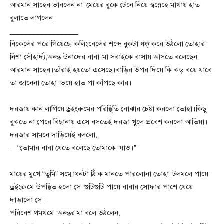
আরমান সাহেব ভাবলেন না।মেয়ের বুকে টেনে নিয়ে স্বস্নেহে মাথায় হাত
বুলাতে লাগলেন।
_________________
বিকেলের পরে গিয়েছে।কলিংবেলের শব্দে বুকটা ধক্ করে উঠলো তোহার।
নিশা,সৌহার্দ্য,অনন্ত উনাদের বাবা-মা সবাইকে বাসায় আসতে বলেছেন
আরমান সাহেব।তাঁরাই হয়তো এসেছে।বাড়ির উপর দিয়ে কি ঝড় বয়ে যাবে
তা জানেনা তোহা।ভয়ে হাত পা কাঁপছে কার।
দরজায় কান লাগিয়ে ড্রইংরুমের পরিস্থিতি বোঝার চেষ্টা করলো তোহা।কিছু
বুঝতে না পেরে বিছানায় এসে বসতেই দরজা খুলে প্রবেশ করলো আতিয়া।
দরজার সামনে দাড়িয়েই বললো,
—“তোমার বাবা যেতে বলেছে তোমাকে।যাও।”
মায়ের মুখে “তুমি” সম্মোধনটা ঠি ক মানতে পারলোনা তোহা।টলমলে পায়ে
ড্রইংরুমে উপস্থিত হলো সে।গুটিগুটি পায়ে বাবার সোফার পাশে যেয়ে
দাড়ালো সে।
পরিবেশ থমথমে।অনন্তর মা বলে উঠলেন,