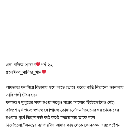
এক_রক্তিম_শ্রাবণে
পর্ব-২২
#লেখিকা_মালিহা_খান
আধভাঙা মন নিয়ে বিছানায় শুয়ে আছে তোহা।ঘরের বাতি নিভানো।জানালায়
ভারি পর্দা টেনে দেয়া।
ফলস্বরূপ দুপুরের সময় হওয়া সত্ত্বেও ঘরের আলোর ছিঁটেফোটাও নেই।
বালিশে মুখ গুঁজে স্বশব্দে ফোঁপাচ্ছে তোহা।সেদিন তিহানের ঘর থেকে বের
হওয়ার পূর্বে তিহান কাঠ কাঠ কন্ঠে স্পষ্টভাষায় তাকে বলে
দিয়েছিলো,”অনন্তের ব্যাপারটায় আমার কাছ থেকে কোনরকম এক্সপেক্টেশন