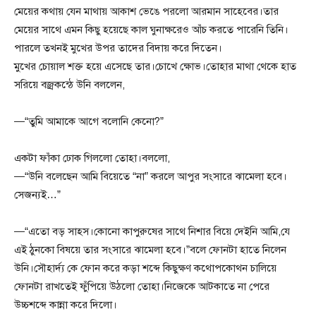
মেয়ের কথায় যেন মাথায় আকাশ ভেঙে পরলো আরমান সাহেবের।তার
মেয়ের সাথে এমন কিছু হয়েছে কাল ঘুনাক্ষরেও আঁচ করতে পারেনি তিনি।
পারলে তখনই মুখের উপর তাদের বিদায় করে দিতেন।
মুখের চোয়াল শক্ত হয়ে এসেছে তার।চোখে ক্ষোভ।তোহার মাথা থেকে হাত
সরিয়ে বজ্রকন্ঠে উনি বললেন,
—“তুমি আমাকে আগে বলোনি কেনো?”
একটা ফাঁকা ঢোক গিললো তোহা।বললো,
—“উনি বলেছেন আমি বিয়েতে “না” করলে আপুর সংসারে ঝামেলা হবে।
সেজন্যই…”
—“এতো বড় সাহস।কোনো কাপুরুষের সাথে নিশার বিয়ে দেইনি আমি,যে
এই ঠুনকো বিষয়ে তার সংসারে ঝামেলা হবে।”বলে ফোনটা হাতে নিলেন
উনি।সৌহার্দ্য কে ফোন করে কড়া শব্দে কিছুক্ষণ কথোপকোথন চালিয়ে
ফোনটা রাখতেই ফুঁপিয়ে উঠলো তোহা।নিজেকে আটকাতে না পেরে
উচ্চশব্দে কান্না করে দিলো।