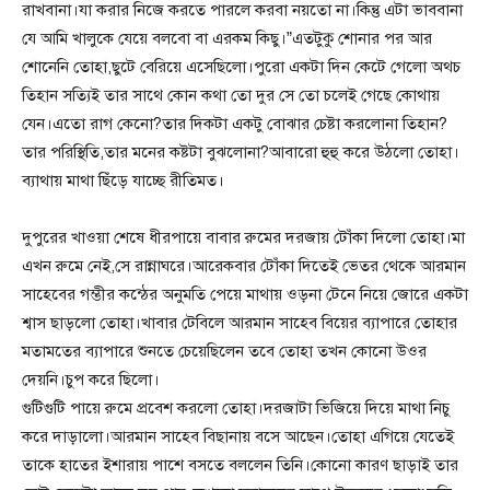
রাখবানা।যা করার নিজে করতে পারলে করবা নয়তো না।কিন্তু এটা ভাববানা
যে আমি খালুকে যেয়ে বলবো বা এরকম কিছু।”এতটুকু শোনার পর আর
শোনেনি তোহা,ছুটে বেরিয়ে এসেছিলো।পুরো একটা দিন কেটে গেলো অথচ
তিহান সত্যিই তার সাথে কোন কথা তো দুর সে তো চলেই গেছে কোথায়
যেন।এতো রাগ কেনো?তার দিকটা একটু বোঝার চেষ্টা করলোনা তিহান?
তার পরিস্থিতি,তার মনের কষ্টটা বুঝলোনা?আবারো হুহু করে উঠলো তোহা।
ব্যাথায় মাথা ছিঁড়ে যাচ্ছে রীতিমত।
দুপুরের খাওয়া শেষে ধীরপায়ে বাবার রুমের দরজায় টোঁকা দিলো তোহা।মা
এখন রুমে নেই,সে রান্নাঘরে।আরেকবার টোঁকা দিতেই ভেতর থেকে আরমান
সাহেবের গম্ভীর কন্ঠের অনুমতি পেয়ে মাথায় ওড়না টেনে নিয়ে জোরে একটা
শ্বাস ছাড়লো তোহা।খাবার টেবিলে আরমান সাহেব বিয়ের ব্যাপারে তোহার
মতামতের ব্যাপারে শুনতে চেয়েছিলেন তবে তোহা তখন কোনো উওর
দেয়নি।চুপ করে ছিলো।
গুটিগুটি পায়ে রুমে প্রবেশ করলো তোহা।দরজাটা ভিজিয়ে দিয়ে মাথা নিচু
করে দাড়ালো।আরমান সাহেব বিছানায় বসে আছেন।তোহা এগিয়ে যেতেই
তাকে হাতের ইশারায় পাশে বসতে বললেন তিনি।কোনো কারণ ছাড়াই তার