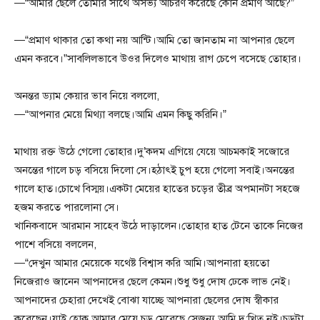
—“আমার ছেলে তোমার সাথে অসভ্য আচরণ করেছে কোন প্রমাণ আছে?”
—“প্রমাণ থাকার তো কথা নয় আন্টি।আমি তো জানতাম না আপনার ছেলে
এমন করবে।”সাবলিলভাবে উওর দিলেও মাথায় রাগ চেপে বসেছে তোহার।
অনন্তর ড্যাম কেয়ার ভাব নিয়ে বললো,
—“আপনার মেয়ে মিথ্যা বলছে।আমি এমন কিছু করিনি।”
মাথায় রক্ত উঠে গেলো তোহার।দু’কদম এগিয়ে যেয়ে আচমকাই সজোরে
অনন্তের গালে চড় বসিয়ে দিলো সে।হঠাৎই চুপ হয়ে গেলো সবাই।অনন্তের
গালে হাত।চোখে বিস্ময়।একটা মেয়ের হাতের চড়ের তীব্র অপমানটা সহজে
হজম করতে পারলোনা সে।
খানিকবাদে আরমান সাহেব উঠে দাড়ালেন।তোহার হাত টেনে তাকে নিজের
পাশে বসিয়ে বললেন,
—“দেখুন আমার মেয়েকে যথেষ্ট বিশ্বাস করি আমি।আপনারা হয়তো
নিজেরাও জানেন আপনাদের ছেলে কেমন।শুধু শুধু দোষ ঢেকে লাভ নেই।
আপনাদের চেহারা দেখেই বোঝা যাচ্ছে আপনারা ছেলের দোষ স্বীকার
করেছেন।যাই হোক,আমার মেয়ে চড় মেরেছে সেজন্য আমি দু:খিত নই।চড়টা