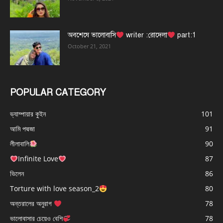
অবশেষে ভালোবাসি
writer :রোদেলা
part:1
October 21, 2021
POPULAR CATEGORY
ভ্যাম্পায়ার কুইন
101
আমি পদ্মজা
91
লীলাবালি
90
Infinite Love
87
ভিলেন
86
Torture with love season_2
80
অন্তরালের অনুরাগ
78
ভালোবাসার চেয়েও বেশি
78