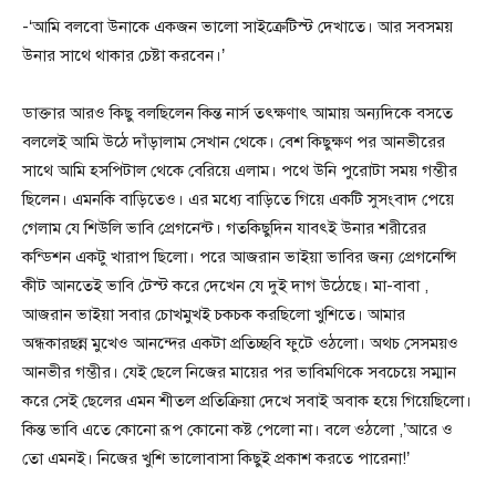
-‘আমি বলবো উনাকে একজন ভালো সাইক্রেটিস্ট দেখাতে। আর সবসময়
উনার সাথে থাকার চেষ্টা করবেন।’
ডাক্তার আরও কিছু বলছিলেন কিন্ত নার্স তৎক্ষণাৎ আমায় অন্যদিকে বসতে
বললেই আমি উঠে দাঁড়ালাম সেখান থেকে। বেশ কিছুক্ষণ পর আনভীরের
সাথে আমি হসপিটাল থেকে বেরিয়ে এলাম। পথে উনি পুরোটা সময় গম্ভীর
ছিলেন। এমনকি বাড়িতেও। এর মধ্যে বাড়িতে গিয়ে একটি সুসংবাদ পেয়ে
গেলাম যে শিউলি ভাবি প্রেগনেন্ট। গতকিছুদিন যাবৎই উনার শরীরের
কন্ডিশন একটু খারাপ ছিলো। পরে আজরান ভাইয়া ভাবির জন্য প্রেগনেন্সি
কীট আনতেই ভাবি টেস্ট করে দেখেন যে দুই দাগ উঠেছে। মা-বাবা ,
আজরান ভাইয়া সবার চোখমুখই চকচক করছিলো খুশিতে। আমার
অন্ধকারছন্ন মুখেও আনন্দের একটা প্রতিচ্ছবি ফুটে ওঠলো। অথচ সেসময়ও
আনভীর গম্ভীর। যেই ছেলে নিজের মায়ের পর ভাবিমণিকে সবচেয়ে সম্মান
করে সেই ছেলের এমন শীতল প্রতিক্রিয়া দেখে সবাই অবাক হয়ে গিয়েছিলো।
কিন্ত ভাবি এতে কোনো রূপ কোনো কষ্ট পেলো না। বলে ওঠলো ,’আরে ও
তো এমনই। নিজের খুশি ভালোবাসা কিছুই প্রকাশ করতে পারেনা!’