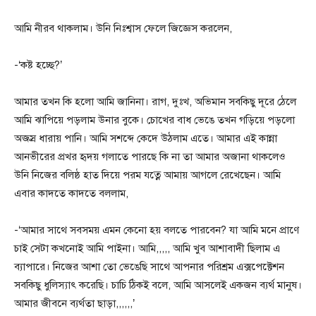
আমি নীরব থাকলাম। উনি নিঃশ্বাস ফেলে জিজ্ঞেস করলেন,
-‘কষ্ট হচ্ছে?’
আমার তখন কি হলো আমি জানিনা। রাগ, দুঃখ, অভিমান সবকিছু দূরে ঠেলে
আমি ঝাপিয়ে পড়লাম উনার বুকে। চোখের বাধ ভেঙে তখন গড়িয়ে পড়লো
অজস্র ধারায় পানি। আমি সশব্দে কেদে উঠলাম এতে। আমার এই কান্না
আনভীরের প্রখর হৃদয় গলাতে পারছে কি না তা আমার অজানা থাকলেও
উনি নিজের বলিষ্ঠ হাত দিয়ে পরম যত্নে আমায় আগলে রেখেছেন। আমি
এবার কাদতে কাদতে বললাম,
-‘আমার সাথে সবসময় এমন কেনো হয় বলতে পারবেন? যা আমি মনে প্রাণে
চাই সেটা কখনোই আমি পাইনা। আমি,,,,, আমি খুব আশাবাদী ছিলাম এ
ব্যাপারে। নিজের আশা তো ভেঙেছি সাথে আপনার পরিশ্রম এক্সপেক্টেশন
সবকিছু ধুলিস্যাৎ করেছি। চাচি ঠিকই বলে, আমি আসলেই একজন ব্যর্থ মানুষ।
আমার জীবনে ব্যর্থতা ছাড়া,,,,,,’