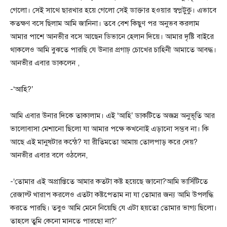
গেলো। সেই সাথে ছারখার হয়ে গেলো সেই ডাক্তার হওয়ার স্বপ্নটুকু। এভাবে
কতক্ষণ বসে ছিলাম আমি জানিনা। তবে বেশ কিছুণ পর অনুভব করলাম
আমার পাশে আনভীর বসে আছেন ডিভানে হেলান দিয়ে। আমার দৃষ্টি বাইরে
থাকলেও আমি বুঝতে পারছি যে উনার প্রগাঢ় চোখের চাহিনী আমাতে আবদ্ধ।
আনভীর এবার ডাকলেন ,
-‘আহি?’
আমি এবার উনার দিকে তাকালাম। এই ‘আহি’ ডাকটিতে অজস্র অনুভূতি আর
ভালোবাসা মেশানো ছিলো যা আমার পক্ষে কখনোই এড়ানো সম্ভব না। কি
আছে এই মানুষটার কন্ঠে? যা রীতিমতো আমায় তোলপাড় করে দেয়?
আনভীর এবার বলে ওঠলেন,
-‘তোমার এই অপ্রাপ্তিতে আমার কতটা কষ্ট হয়েছে জানো?আমি ভার্সিটিতে
রেজাল্ট খারাপ করলেও এতটা কষ্টপেতাম না যা তোমার জন্য আমি উপলদ্ধি
করতে পারছি। তবুও আমি মেনে নিয়েছি যে এটা হয়তো তোমার ভাগ্য ছিলো।
তাহলে তুমি কেনো মানতে পারছো না?’