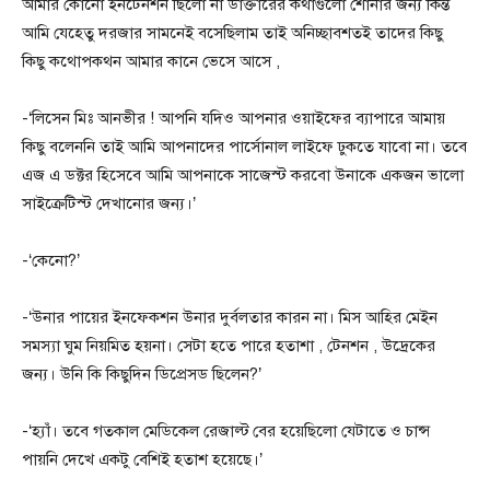
আমার কোনো ইনটেনশন ছিলো না ডাক্তারের কথাগুলো শোনার জন্য কিন্ত
আমি যেহেতু দরজার সামনেই বসেছিলাম তাই অনিচ্ছাবশতই তাদের কিছু
কিছু কথোপকথন আমার কানে ভেসে আসে ,
-‘লিসেন মিঃ আনভীর ! আপনি যদিও আপনার ওয়াইফের ব্যাপারে আমায়
কিছু বলেননি তাই আমি আপনাদের পার্সোনাল লাইফে ঢুকতে যাবো না। তবে
এজ এ ডক্টর হিসেবে আমি আপনাকে সাজেস্ট করবো উনাকে একজন ভালো
সাইক্রেটিস্ট দেখানোর জন্য।’
-‘কেনো?’
-‘উনার পায়ের ইনফেকশন উনার দুর্বলতার কারন না। মিস আহির মেইন
সমস্যা ঘুম নিয়মিত হয়না। সেটা হতে পারে হতাশা , টেনশন , উদ্রেকের
জন্য। উনি কি কিছুদিন ডিপ্রেসড ছিলেন?’
-‘হ্যাঁ। তবে গতকাল মেডিকেল রেজাল্ট বের হয়েছিলো যেটাতে ও চান্স
পায়নি দেখে একটু বেশিই হতাশ হয়েছে।’