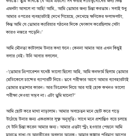
করতে। তুমি ভাবতে যে আমি এগুলো সব করছি দায়িত্ববোধের জন্য কিন্ত
এমনটা আসলে না আহি! আমি,, আমি তোমার জন্য চিন্তা করতাম। সবাই শুধু
আমার ওপরের ব্যবহারটাই দেখে গিয়েছে, দেখেছে ক্ষণিকের ফলাফলটা,
কিন্ত আমি যে তোমার ক্যারিয়ার গঠনের দিকে ফোকাস করেছিলাম সেটা
কারও নজরে পড়েনি।’
আমি মৌনতা কাটালাম উনার কথা শুনে। কেননা আমার আর এখন কিছুই
বলার নেই। উনি আবার বললেন,
-‘তোমার প্রিপারেশন যথেষ্ট ভালো ছিলো আহি, আমি কনফার্ম ছিলাম তোমার
মেডিকেলে চান্সের ব্যাপারটি নিয়ে। তবে পরীক্ষার আগে আমার ব্যাবহারটাই
তোমার হতাশার কারন। আর ডিপ্রেশন নিয়ে আর যাই হোক কখনও ভালো
পরীক্ষা দেওয়া সম্ভব না। এটা তুমি মানো?’
আমি ছোট করে মাথা নাড়ালাম। আমার অবচেতন মনে ছোট করে গড়ে
উঠেছে উনার জন্য একপ্রকার সুক্ষ্ণ অনুভূতি। সাথে মনে প্রশান্তিও বয়ে চলছে
যে উনি চিন্তা করেন আমার জন্য। আমার এতটা স্ট্রং হওয়ার পেছনে আমি
মানতে বাধ্য যে আনভীরের অবদান অনেক। আমার কান্নার পরিমাণ আগের