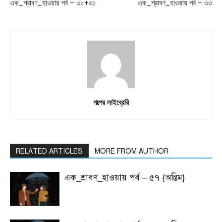
এক_শ্রাবণ_হাওয়ায় পর্ব – ৩০+৩১
এক_শ্রাবণ_হাওয়ায় পর্ব – ৩৩
গল্পের লাইব্রেরি
RELATED ARTICLES
MORE FROM AUTHOR
এক_শ্রাবণ_হাওয়ায় পর্ব – ৫৭ {অন্তিম}