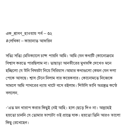
এক_শ্রাবণ_হাওয়ায় পর্ব – ৩২
#লেখিকা – কায়ানাত আফরিন
সত্যি সত্যি মেডিক্যালে চান্স পায়নি আমি। আমি যেন কথাটি কোনোক্রমে
বিশ্বাস করতে পারছিলাম না। তাছাড়া আনভীরের মুখভঙ্গি দেখেও মনে
হচ্ছিলো যে উনি বিষয়টা নিয়ে সিরিয়াস।আমার কথাগুলো কেমন যেন দলা
পেকে আসছে। শ্বাস টেনে নিলাম বার কয়েকবার। কোনোমতে নিজেকে
সামলে আমি পাথরের ন্যায় খাটে বসে রইলাম। শিউলি ভাবি অপ্রস্তুত কন্ঠে
বললেন,
-‘এত মন খারাপ করার কিছুই নেই আহি। হাল ছেড়ে দিও না। আল্লাহই
হয়তো চাননি যে তোমার ভাগ্যটা ওই প্রান্তে যাক। হয়তো তিনি আরও ভালো
কিছু রেখেছেন।