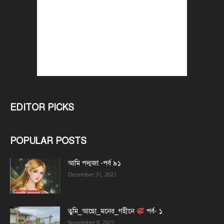
EDITOR PICKS
POPULAR POSTS
আমি পদ্মজা -পর্ব ৯১
December 31, 2021
তুমি_আছো_মনের_গহীনে
পর্ব- ১
November 8, 2021