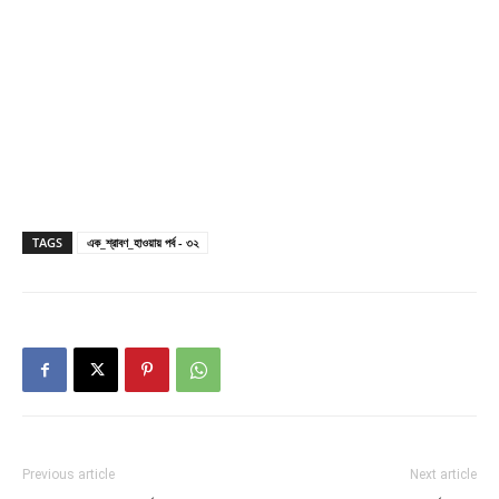
TAGS
এক_শ্রাবণ_হাওয়ায় পর্ব - ৩২
Previous article
Next article