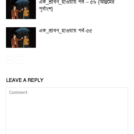
এক_শ্রাবণ_হাওয়ায় পর্ব – ৫৬ {অন্তিমের
পূর্বাংশ}
এক_শ্রাবণ_হাওয়ায় পর্ব-৫৫
LEAVE A REPLY