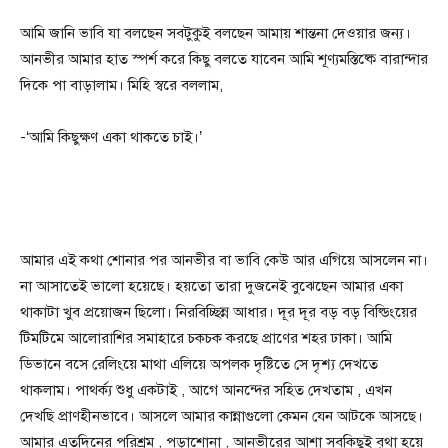
আমি জানি ভাবি যা বলছেন সবটুকুই বলছেন আমায় শান্তনা দেওয়ার জন্য।
আনভীর আমার হাত স্পর্শ করে কিছু বলতে যাবেন আমি শূণ্যমস্তিষ্কে বারান্দার
দিকে পা বাড়ালাম। মিহি স্বরে বললাম,
-‘আমি কিছুক্ষণ একা থাকতে চাই।’
আমার এই কথা শোনার পর আনভীর বা ভাবি কেউ আর এগিয়ে আসলেন না।
না আসাতেই ভালো হয়েছে। হয়তো তারা দুজনেই বুঝেছেন আমার একা
থাকাটা খুব প্রয়োজন ছিলো। নিরবিচ্ছিন্ন আধার। দূর দূর বড় বড় বিল্ডিংয়ের
টিমটিমে আলোরাশির সমাহারে চকচক করছে প্রাণের শহর ঢাকা। আমি
ডিভানে বসে রেলিংয়ে মাথা এলিয়ে অপলক দৃষ্টিতে সে দৃশ্য দেখতে
থাকলাম। পাথর্ক্য শুধু একটাই , আগে আনন্দের সহিত দেখতাম , এখন
দেখছি প্রাণহীনভাবে। আসলে আমার কান্নাগুলো কেমন যেন আটকে আসছে।
আমার এতদিনের পরিশ্রম , পড়াশোনা , আনভীরের আশা সবকিছুই বৃথা হয়ে