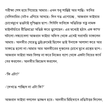
পরীক্ষা শেষ হয়ে গিয়েছে আমার। এখন শুধু শান্তিই আর শান্তি। ভাবির
ডেলিভারির ডেটও এগিয়ে আসছে। দিন যত এগোচ্ছে , আজরান ভাইয়ার
চোখেমুখে ততটাই দুশ্চিন্তার ছাপ। শিউলি ভাবিকে অতিরিক্ত যত্ন নামক
মাইনটর্চারে রীতিমতো অতিষ্ঠ করে তুলেছেন। এর মধ্যেই হঠাৎ এক কান্ড
ঘটলো।সন্ধ্যাবেলা আজরান ভাইয়া অফিস থেকে এসেই সরাসরি ডাকলেন
আমায়। আনভীর যেহেতু ড্রইংরুমেই ছিলেন তাই উনাকে আলাদা করে আর
ডাকতে হলো না।আমার আর আনভীরের দুজনের চোখে মুখে প্রশ্নের ছাপ।
আজরান ভাইয়া সময় বিলম্ব না করে নিজের ব্যাগ থেকে একটা বিয়ের কার্ড
বের করলেন। আনভীর জিজ্ঞেস করলেন,
-‘কি এটা?’
-‘দেখতে পাচ্ছিস না এটা কি?’
আজরান ভাইয়া বললেন তাজ্জব হয়ে। আনভীর মিহিভাবে প্রতিউত্তর দিলেন,