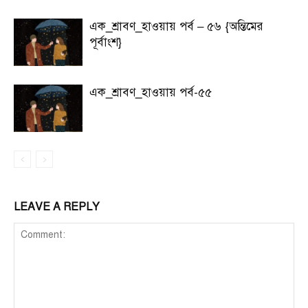
এক_শ্রাবণ_হাওয়ায় পর্ব – ৫৬ {অন্তিমের
পূর্বাংশ}
এক_শ্রাবণ_হাওয়ায় পর্ব-৫৫
LEAVE A REPLY