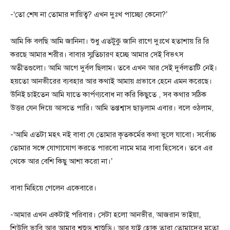
-‘তো শেষ না তোমার দায়িত্ব? এখন দুঃখ পাচ্ছো কেনো?’
আমি কি বলছি আমি জানিনা। শুধু এতটুকু জানি রাগে দুঃখে হতাশায় রি রি
করছে আমার শরীর। বাবার স্মৃতিচারণ হচ্ছে আমার সেই বিভৎস
অতীতগুলো। আমি আগে দুর্বল ছিলাম। তবে এখন আর সেই দুর্বলতাটি নেই।
হয়তো আনভীরের ব্যবহার আর কথাই আমায় প্রভাবে হেনে এমন করেছে।
উনিই চাইতেন আমি যাতে কার্পণ্যবোধ না করি কিছুতে , সব কথার সঠিক
উত্তর যেন দিয়ে আসতে পারি। আমি তপ্তশ্বাস ছাড়লাম এবার। বলে ওঠলাম,
-‘আমি এতটা মহৎ নই বাবা যে তোমার কৃতকর্মের কথা ভুলে যাবো। সর্বোচ্চ
তোমার সঙ্গে যোগাযোগ করতে পারবো নামে মাত্র বাবা হিসেবে। তবে এর
থেকে আর বেশি কিছু আশা করো না।’
বাবা মিহিয়ে গেলেন একেবারে।
-আমার এখন একটাই পরিবার। সেটা হলো আনভীর, আজরান ভাইয়া,
শিউলি ভাবি আর আমার শ্বশুড় শ্বাশুড়ি। আর যাই হোক তারা তোমাদের মতো