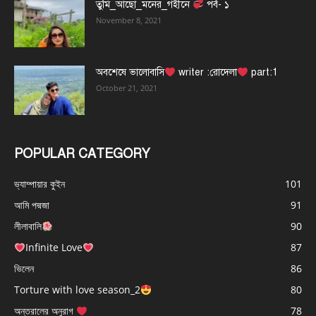
তুমি_আছো_মনের_গহীনে
পর্ব- ১
November 8, 2021
অবশেষে ভালোবাসি
writer :রোদেলা
part:1
October 21, 2021
POPULAR CATEGORY
ভ্যাম্পায়ার কুইন
101
আমি পদ্মজা
91
লীলাবালি
90
Infinite Love
87
ভিলেন
86
Torture with love season_2
80
অন্তরালের অনুরাগ
78