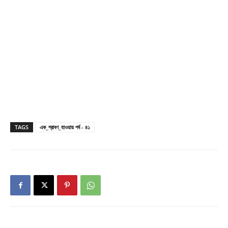
TAGS
এক_শ্রাবণ_হাওয়ায় পর্ব - ৪১