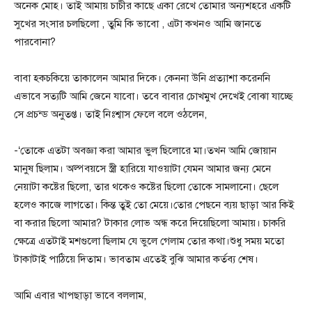
অনেক মোহ। তাই আমায় চাচীর কাছে একা রেখে তোমার অন্যশহরে একটি
সুখের সংসার চলছিলো , তুমি কি ভাবো , এটা কখনও আমি জানতে
পারবোনা?
বাবা হকচকিয়ে তাকালেন আমার দিকে। কেননা উনি প্রত্যাশা করেননি
এভাবে সত্যটি আমি জেনে যাবো। তবে বাবার চোখমুখ দেখেই বোঝা যাচ্ছে
সে প্রচন্ড অনুতপ্ত। তাই নিঃশ্বাস ফেলে বলে ওঠলেন,
-‘তোকে এতটা অবজ্ঞা করা আমার ভুল ছিলোরে মা।তখন আমি জোয়ান
মানুষ ছিলাম। অল্পবয়সে স্ত্রী হারিয়ে যাওয়াটা যেমন আমার জন্য মেনে
নেয়াটা কষ্টের ছিলো, তার থকেও কষ্টের ছিলো তোকে সামলানো। ছেলে
হলেও কাজে লাগতো। কিন্ত তুই তো মেয়ে।তোর পেছনে ব্যয় ছাড়া আর কিই
বা করার ছিলো আমার? টাকার লোভ অন্ধ করে দিয়েছিলো আমায়। চাকরি
ক্ষেত্রে এতটাই মশগুলো ছিলাম যে ভুলে গেলাম তোর কথা।শুধু সময় মতো
টাকাটাই পাঠিয়ে দিতাম। ভাবতাম এতেই বুঝি আমার কর্তব্য শেষ।
আমি এবার খাপছাড়া ভাবে বললাম,