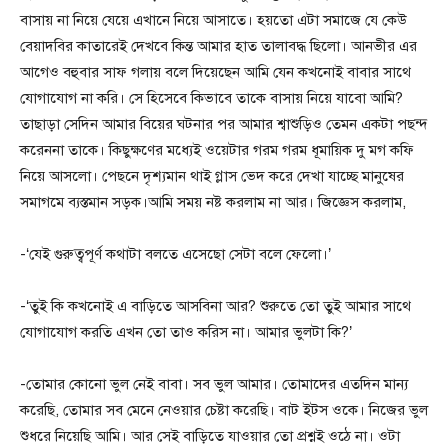
বাসায় না নিয়ে যেয়ে এখানে নিয়ে আসাতে। হয়তো এটা সমাজে যে কেউ
বেয়াদবির কাতারেই দেখবে কিন্ত আমার হাত তালাবদ্ধ ছিলো। আনভীর এর
আগেও বহুবার সাফ গলায় বলে দিয়েছেন আমি যেন কখনোই বাবার সাথে
যোগাযোগ না করি। সে হিসেবে কিভাবে তাকে বাসায় নিয়ে যাবো আমি?
তাছাড়া সেদিন আমার বিয়ের ঘটনার পর আমার শ্বাশুড়িও তেমন একটা পছন্দ
করেননা তাকে। কিছুক্ষণের মধ্যেই ওয়েটার গরম গরম ধূমায়িক দু মগ কফি
নিয়ে আসলো। পেছনে দৃশ্যমান থাই গ্লাস ভেদ করে দেখা যাচ্ছে মানুষের
সমাগমে ব্যস্তমান সড়ক।আমি সময় নষ্ট করলাম না আর। জিজ্ঞেস করলাম,
-‘যেই গুরুত্বপূর্ণ কথাটা বলতে এসেছো সেটা বলে ফেলো।’
-‘তুই কি কখনোই এ বাড়িতে আসবিনা আর? শুরুতে তো তুই আমার সাথে
যোগাযোগ করতি এখন তো তাও করিস না। আমার ভুলটা কি?’
-তোমার কোনো ভুল নেই বাবা। সব ভুল আমার। তোমাদের এতদিন মান্য
করেছি, তোমার সব মেনে নেওয়ার চেষ্টা করেছি। বাট ইটস ওকে। নিজের ভুল
শুধরে নিয়েছি আমি। আর সেই বাড়িতে যাওয়ার তো প্রশ্নই ওঠে না। ওটা