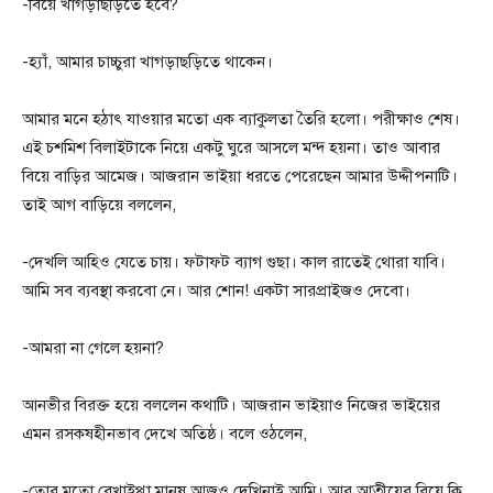
-বিয়ে খাগড়াছড়িতে হবে?
-হ্যাঁ, আমার চাচ্চুরা খাগড়াছড়িতে থাকেন।
আমার মনে হঠাৎ যাওয়ার মতো এক ব্যাকুলতা তৈরি হলো। পরীক্ষাও শেষ।
এই চশমিশ বিলাইটাকে নিয়ে একটু ঘুরে আসলে মন্দ হয়না। তাও আবার
বিয়ে বাড়ির আমেজ। আজরান ভাইয়া ধরতে পেরেছেন আমার উদ্দীপনাটি।
তাই আগ বাড়িয়ে বললেন,
-দেখলি আহিও যেতে চায়। ফটাফট ব্যাগ গুছা। কাল রাতেই থোরা যাবি।
আমি সব ব্যবস্থা করবো নে। আর শোন! একটা সারপ্রাইজও দেবো।
-আমরা না গেলে হয়না?
আনভীর বিরক্ত হয়ে বললেন কথাটি। আজরান ভাইয়াও নিজের ভাইয়ের
এমন রসকষহীনভাব দেখে অতিষ্ঠ। বলে ওঠলেন,
-তোর মতো বেখাইপ্পা মানুষ আজও দেখিনাই আমি। আর আত্নীয়ের বিয়ে কি