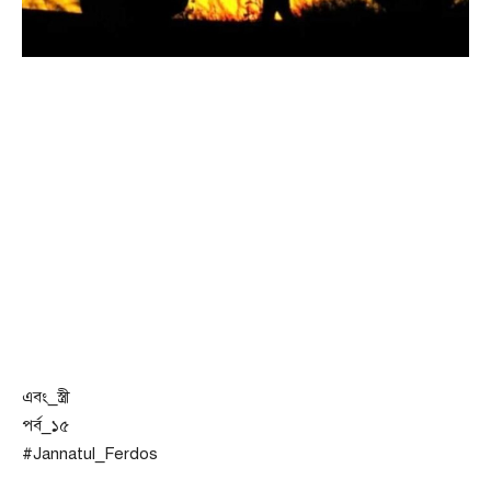
এবং_স্ত্রী
পর্ব_১৫
#Jannatul_Ferdos