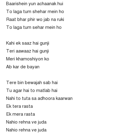
Baarishein yun achaanak hui
To laga tum shehar mein ho
Raat bhar phir wo jab na ruki
To laga tum sehar mein ho
Kahi ek saaz hai gunji
Teri aawaaz hai gunji
Meri khamoshiyon ko
Ab kar de bayan
Tere bin bewajah sab hai
Tu agar hai to matlab hai
Nahi to tuta sa adhoora kaarwan
Ek tera rasta
Ek mera rasta
Nahio rehna ve juda
Nahio rehna ve juda