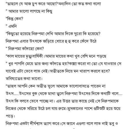
“তাহলে যে আজ চুপ করে আছো?অন্যদিন তো কত কথা বলো
” আমার ভালো লাগছে না কিছু
“কিন্তু কেন?
” এমনি
“কিছুতো হয়েছে নিরুপমা দেখি আমার দিকে ঘুরো কি হয়েছে?
নিরুপমা এবার উৎসকে জড়িয়ে ধোরে হু হু করে কেঁদে উঠে
” নিরুপমা কাঁদছো কেন?
“কাল মায়ের মৃত্যুবার্ষিকী।আমার মায়ের কথা খুব বেশি মনে পড়ছে
” ধুর পাগলি মেয়ে তার জন্য কাঁদতে হয়?কান্না করো না তো।যে যাওয়ার সে
যাবেই এটা ভেবে লাভ নেই।অতীতকে নিয়ে মন খারাপ করলে হবে?
ভবিষ্যতের কথা ভাবো।
“তাহল আপনি কেন অতীত ভুলে আমাকে ভালোবাসতে পারেন না
উৎস….উৎসের বুক থেকে মাথা তুলে নিরুপমা উৎসের দিকে কথাটি বলে…
উৎস কি বলবে ভেবে পাচ্ছে না। এর উত্তর তার কাছে নেই।সে নিরুপমাকে
নিজের থেকে সরিয়ে উঠে চল যায় রুমে।মুসকানের পাশে গুটিশুটি হয়ে শুয়ে
পড়ে।
নিরুপমা একটা দীর্ঘশ্বাস ত্যাগ করে।সে জানে এগুলা বলে লাভ নাই তবু ও