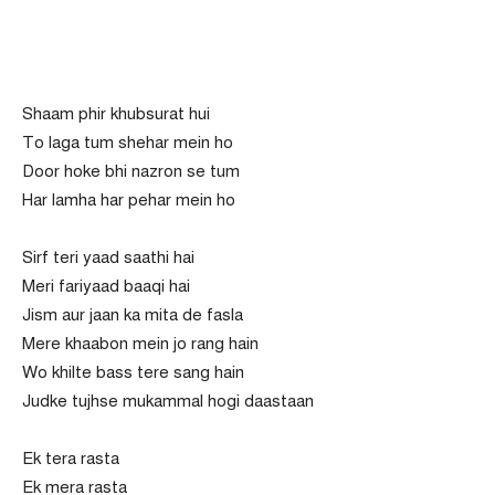
Shaam phir khubsurat hui
To laga tum shehar mein ho
Door hoke bhi nazron se tum
Har lamha har pehar mein ho
Sirf teri yaad saathi hai
Meri fariyaad baaqi hai
Jism aur jaan ka mita de fasla
Mere khaabon mein jo rang hain
Wo khilte bass tere sang hain
Judke tujhse mukammal hogi daastaan
Ek tera rasta
Ek mera rasta