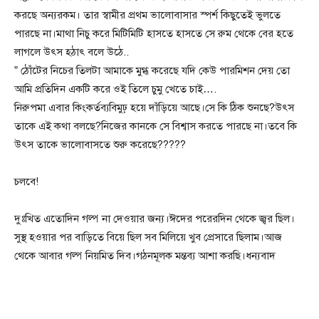
করছে অন্যরকম। তার স্বামীর প্রথম ভালোবাসার স্পর্শ কিছুতেই ভুলতে
পারছে না।মাথা নিচু করে মিটিমিটি হাসতে হাসতে সে রুম থেকে বের হতে
লাগলে উৎস হঠাৎ বলে উঠে..
” ঠোঁটের নিচের তিলটা আমাকে মুগ্ধ করেছে যদি কেউ পারমিশন দেয় তো
আমি প্রতিদিন একটি করে ওই তিলে চুমু খেতে চাই….
নিরুপমা এবার কিংকর্তব্যবিমুঢ় হয়ে দাঁড়িয়ে আছে।সে কি ঠিক শুনছে?উৎস
তাকে এই কথা বলছে?নিজের কানকে সে বিশ্বাস করতে পারছে না।তবে কি
উৎস তাকে ভালোবাসতে শুরু করেছে?????
চলবে!
দুঃখিত এতোদিন গল্প না দেওয়ার জন্য।ঈদের পরেরদিন থেকে জ্বর ছিল।
সুস্থ হওয়ার পর বাড়িতে বিয়ে ছিল সব মিলিয়ে খুব প্রেসারে ছিলাম।আজ
থেকে আবার গল্প নিয়মিত দিব।গঠনমূলক মন্তব্য আশা করছি।ধন্যবাদ