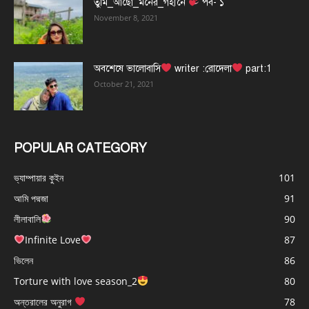
তুমি_আছো_মনের_গহীনে
পর্ব- ১
November 8, 2021
অবশেষে ভালোবাসি
writer :রোদেলা
part:1
October 21, 2021
POPULAR CATEGORY
ভ্যাম্পায়ার কুইন
101
আমি পদ্মজা
91
লীলাবালি
90
Infinite Love
87
ভিলেন
86
Torture with love season_2
80
অন্তরালের অনুরাগ
78