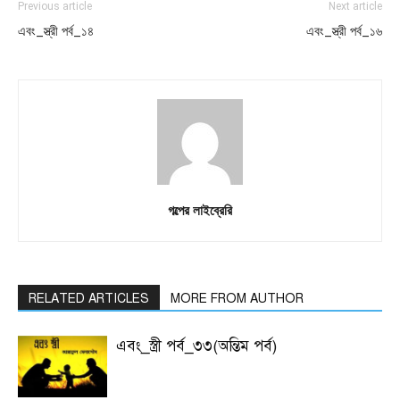
Previous article
Next article
এবং_স্ত্রী পর্ব_১৪
এবং_স্ত্রী পর্ব_১৬
গল্পের লাইব্রেরি
RELATED ARTICLES
MORE FROM AUTHOR
এবং_স্ত্রী পর্ব_৩৩(অন্তিম পর্ব)