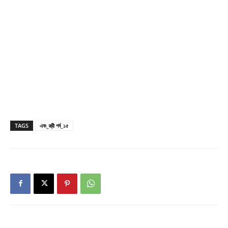
TAGS
এবং_স্ত্রী পর্ব_১৫