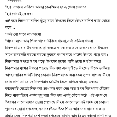
” কিহহহহহ
“হ্যা।এভাবে তাকিয়ে আছো কেন?মনে হচ্ছে খেয়ে ফেলবে
“হ্যা খেয়েই ফেলব।
এই বলে নিরুপমা বালিশ ছুঁড়ে মারে উৎসের দিকে।উৎস বালিশ ক্যাচ ধোরে
বলে…
” কই গো খাবে না?আসো
“খাবো মানে আস্ত গিলে খাবো চিবিয়ে খাবো,ভর্তা বানিয়ে খাবো
নিরুপমা এবার উৎসকে তাড়া করতে থাকে রুম ভরে।একসময় সে উৎসের
সাথে জবরদস্তি করতে করতে দুজনে ধপাস করে খাটের উপরে পড়ে যায়।
নিরুপমার উপরে উৎস পড়ে।উৎসের চুলের পানি গুলো টপ টপ করে
নিরুপমার মুখের উপরে পড়ছে।নিরুপমা এক দৃষ্টিতে উৎসের দিকে তাকিয়ে
আছে।পানির প্রতিটি বিন্দু কোনায় নিরুপমাকে অন্যরকম সুন্দর লাগছে।উৎস
ঘোর লাগানো চোখে নিরুপমার ঠোঁটের দিকে এগিয়ে যাচ্ছে।একদম
কাছাকাছি যেতেই নিরুপমা চোখ বন্ধ করে নেয় আর উৎস নিরুপমার ঠোঁটের
নিচে থাকা তিলে একটা চুমু খায়।নিরুপমা একটু কেঁপে উঠে। এই প্রথম সে
উৎসের ভালোবাসার ছোয়া পেয়েছে।উৎস বললে ভুল এই প্রথম সে কোনো
পুরুষের ছোয়া পেয়েছে এভাবে।উৎস উঠে গিয়ে অফিসের যাওয়ার জন্য
প্রস্তুতি নেয়।নিরুপমা বেশ লজ্জা পেয়েছে আবার তার ভিতর ভালো লাগা কাজ