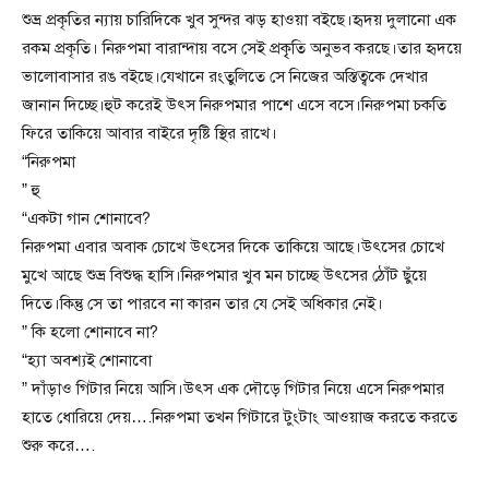
শুভ্র প্রকৃতির ন্যায় চারিদিকে খুব সুন্দর ঝড় হাওয়া বইছে।হৃদয় দুলানো এক
রকম প্রকৃতি। নিরুপমা বারান্দায় বসে সেই প্রকৃৃতি অনুভব করছে।তার হৃদয়ে
ভালোবাসার রঙ বইছে।যেখানে রংতুলিতে সে নিজের অস্তিত্বকে দেখার
জানান দিচ্ছে।হুট করেই উৎস নিরুপমার পাশে এসে বসে।নিরুপমা চকতি
ফিরে তাকিয়ে আবার বাইরে দৃষ্টি স্থির রাখে।
“নিরুপমা
” হু
“একটা গান শোনাবে?
নিরুপমা এবার অবাক চোখে উৎসের দিকে তাকিয়ে আছে।উৎসের চোখে
মুখে আছে শুভ্র বিশুদ্ধ হাসি।নিরুপমার খুব মন চাচ্ছে উৎসের ঠোঁট ছুঁয়ে
দিতে।কিন্তু সে তা পারবে না কারন তার যে সেই অধিকার নেই।
” কি হলো শোনাবে না?
“হ্যা অবশ্যই শোনাবো
” দাঁড়াও গিটার নিয়ে আসি।উৎস এক দৌড়ে গিটার নিয়ে এসে নিরুপমার
হাতে ধোরিয়ে দেয়….নিরুপমা তখন গিটারে টুংটাং আওয়াজ করতে করতে
শুরু করে….