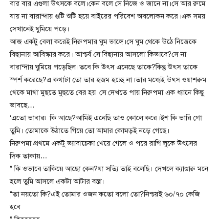
বার বার এগুলা উৎসকে বলে।কেন বলে সে নিজে ও জানে না।সে আর রুমে
যায় না বারান্দায় গুটি শুটি হয়ে বাইরের পরিবেশ অবলোকন করে।এক সময়
সেখানেই ঘুমিয়ে পড়ে।
আজ একটু বেলা করেই নিরুপমার ঘুম ভাঙ্গে।সে ঘুম থেকে উঠে নিজেকে
বিছানায় আবিস্কার করে। আশ্চর্য সে বিছানায় আসলো কিভাবে?সে না
বারান্দায় ঘুমিয়ে পড়েছিল।তবে কি উৎস এনেছে তাকে?কিন্তু উৎস তাকে
স্পর্শ করেছে?এ কথাটা তো তার হজম হচ্ছে না।তার মধ্যেই উৎস ওয়াশরুম
থেকে মাথা মুছতে মুছতে বের হয়।সে দেখতে পায় নিরুপমা এক ধ্যানে কিছু
ভাবছে…
‘এতো ভাবার৷ কি আছে?আমিই এনেছি তাও কোলে করে।ইশ কি ভারি গো
তুমি। তোমাকে উঠাতে গিয়ে তো আমার কোমড়ই নড়ে গেছে।
নিরুপমা প্রথমে একটু ভ্যাবাচেকা খেয়ে গেলে ও পরে রাগি লুকে উৎসের
দিক তাকায়…
” কি ওভাবে তাকিয়ে আছো কেন?যা সত্যি তাই বলেছি। দেখলে ক্যাঙারু মনে
হলে তুমি আসলে একটা আটার বস্তা।
“তা নয়তো কি?এই তোমার ওজন কতো বলো তো?নিশ্চয়ই ৬০/৭০ কেজি
হবে