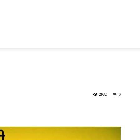
2982
0