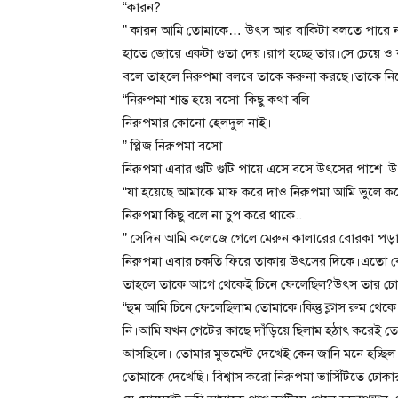
“কারন?
” কারন আমি তোমাকে… উৎস আর বাকিটা বলতে পারে না
হাতে জোরে একটা গুতা দেয়।রাগ হচ্ছে তার।সে চেয়ে 
বলে তাহলে নিরুপমা বলবে তাকে করুনা করছে।তাকে নিয়
“নিরুপমা শান্ত হয়ে বসো।কিছু কথা বলি
নিরুপমার কোনো হেলদুল নাই।
” প্লিজ নিরুপমা বসো
নিরুপমা এবার গুটি গুটি পায়ে এসে বসে উৎসের পাশে।উ
“যা হয়েছে আমাকে মাফ করে দাও নিরুপমা আমি ভুলে করে
নিরুপমা কিছু বলে না চুপ করে থাকে..
” সেদিন আমি কলেজে গেলে মেরুন কালারের বোরকা পড়া 
নিরুপমা এবার চকতি ফিরে তাকায় উৎসের দিকে।এতো বেশ
তাহলে তাকে আগে থেকেই চিনে ফেলেছিল?উৎস তার চোখ
“হুম আমি চিনে ফেলেছিলাম তোমাকে।কিন্তু ক্লাস রুম 
নি।আমি যখন গেটের কাছে দাঁড়িয়ে ছিলাম হঠাৎ করেই তো
আসছিলে। তোমার মুভমেন্ট দেখেই কেন জানি মনে হচ্ছি
তোমাকে দেখেছি। বিশ্বাস করো নিরুপমা ভার্সিটিতে ঢোকা