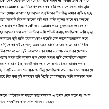
দন এতো বেশি বেড়েছিল যে বলে বোঝাতে পারব না।আমার চোখ তোমাকে
র হৃদয় তোমাকে চিনে নিয়েছিল।তারপর আমি তোমাকে ফলো করি তুমি
পমা খেয়াল করেছো মুসকানের জন্মদিনের দিন কিন্তু আমার বাকি ২ ফুফু
রা আসে নি কিন্তু না তাদের বলি নাই।বাকি ফুফুরা জানে বড় ফুফুকে
ওয়ার পর ইচ্ছা করেই প্রেমা তোমার কাছে মুসকানকে দেয়।কারন
মুসকানের সাথে কথা বলছিলে আমি প্রতিটি কথাই শুনেছিলাম।আমি ইচ্ছা
জানতাম তুমি রাজি হবে না।তাও করেছি কেন জানো?হারানোর ভয়ে
দের বাড়িতে ভার্সিটিতে পড়ে এমন মেয়ে আরো ২ জন আছে।আমি সিউর
ার নিরুপমা না হও তুমি তখন?এরপর যখন রুবায়েতকে ফোন দেওয়ার
েয়াল আছে তুমি ফুফুকে ফুফু ডেকে আবার মামি ডেকেছিলে?জানো
পরের বার আমি ইচ্ছা করেই বলি তোমাকে এগিয়ে দিয়ে আসার কথা।
েই এ বাড়িতে আসতে পারতাম।কিন্তু চেয়েছিলাম এমন এক সময় আসব যে
ে নিরুপমা বৃষ্টি নামলেই তুমি খিচুড়ি রান্না করতে?আমি জানতাম আজ
ভাবে পর্যবেক্ষণ না করলে তার মুভমেন্ট এ তাকে চেনে সম্ভব না।উৎস
াবে সম্ভব?সব তাক গোল পাকিয়ে যাচ্ছে।