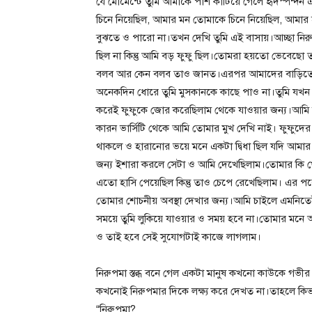
যে মোমেন্টে তুমি আমাকে পাশ কাটিয়ে গেলে হৃদস্পন্
চিনে নিয়েছিল, আমার মন তোমাকে চিনে নিয়েছিল, আমা
বুঝতে ও পারো না।তখন দেখি তুমি এই বাসায়।আচ্ছা নিরু
ছিল না কিন্তু আমি বড় ফুফু ছিল।তোমরা হয়তো ভেবেছো তা
বলব আর কেন বলব তাও জানত।এরপর আমাদের বাড়িতে যা
অনেকদিন ধোরে তুমি মুসকানকে কাছে পাও না।তুমি যখন 
করেই ফুফুকে জোর করেছিলাম থেকে যাওয়ার জন্য।আমি 
কারন ভার্সিটি থেকে আমি তোমার মুখ দেখি নাই। ফুফু
থাকলে ও হারানোর ভয়ে মনে একটা দ্বিধা ছিল যদি আম
জন্য ইশারা করলে সেটা ও আমি দেখেছিলাম।তোমার কি খ
এতো হাসি পেয়েছিল কিন্তু তাও চেপে রেখেছিলাম। এর 
তোমার শোচনীয় অবস্থা দেখার জন্য।আমি চাইলে এমনিত
সময়ে তুমি লুকিয়ে যাওয়ার ও সময় হবে না।তোমার মনে আছ
ও তাই হবে সেই সুযোগটাই কাজে লাগলাম।
নিরুপমা স্তব্ধ বনে গেল একটা মানুষ কখনো কাউকে গভীর 
কখনোই নিরুপমার দিকে লক্ষ্য করে দেখত না।তাহলে কিভ
“নিরুপমা?