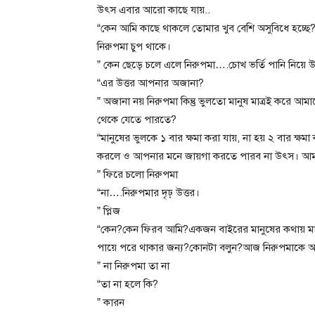
উৎস এবার আরো কাছে যায়..
“কেন আমি কাছে থাকলে তোমার খুব বেশি অসুবিধে হচ্ছে
নিরুপমা চুপ থাকে।
” কেন ছেড়ে চলে এলে নিরুপমা….চোখ ভর্তি পানি নিয়ে 
“এর উত্তর আপনার অজানা?
” অজানা নয় নিরুপমা কিন্তু ভুলতো মানুষ মাত্রই করে আ
থেকে যেতে পারতে?
“মানুষের ভুলকে ১ বার ক্ষমা করা যায়, না হয় ২ বার ক্ষ
করলে ও আপনার মনে জায়গা করতে পারব না উৎস। আমা
” ফিরে চলো নিরুপমা
“না….নিরুপমার দৃঢ় উত্তর।
” প্লিজ
“কেন?কেন ফিরব আমি?একজন বাইরের মানুষের কথায় মার 
পায়ে পরে থাকার জন্য?কোনটা বলুন?আজ নিরুপমাকে আ
” না নিরুপমা তা না
“তা না হলে কি?
” কারন