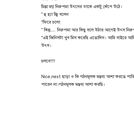
চিন্তা মগ্ন নিরুপমা উৎসের ডাকে একটু কেঁপে উঠে।
” হু হ্যা জ্বি বলেন
“ফিরে চলো
” কিন্তু…. নিরুপমা আর কিছু বলে উঠার আগেই উৎস নির
“এই জিনিসটা খুব মিস করেছি এতোদিন। আমি বাইরে আছি
উৎস।
চলবে!!!!
Nice,next ছাড়া ও কি গঠনমূলক মন্তব্য আশা করতে পারি 
পারেন না।গঠনমূলক মন্তব্য আশা করছি।