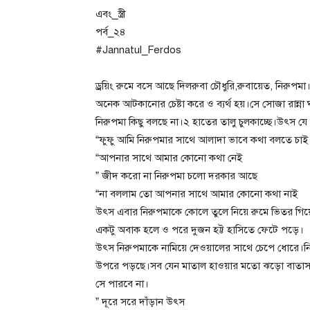
এবং_স্ত্রী
পর্ব_২৪
#Jannatul_Ferdos
ড্রয়িং রুমে বসে আছে দিলরুবা চৌধুরি,রুবায়েত, নিরু
অনেক আটকানোর চেষ্টা করে ও ব্যর্থ হয়।সে সোজা রান
নিরুপমা কিছু বলছে না।২ হাতের তালু চুলকাচ্ছে।উৎস য
“ফুফু আমি নিরুপমার সাথে আলাদা ভাবে কথা বলতে চাই
“আপনার সাথে আমার কোনো কথা নেই
” জীদ করো না নিরুপমা চলো দরকার আছে
“না বললাম তো আপনার সাথে আমার কোনো কথা নাই
উৎস এবার নিরুপমাকে কোলে তুলে নিয়ে রুমে ভিতর গিয়
একটু অবাক হলে ও পরে দুজন হট্ট হাসিতে ফেটে পড়ে।
উৎস নিরুপমাকে নামিয়ে দেওয়ালের সাথে চেপে ধোরে।নির
উপরে পড়ছে।সব যেন মাতাল হাওয়ার মতো ঝড়ো বাতাস বই
সে পারবে না।
” দূরে সরে দাঁড়ান উৎস