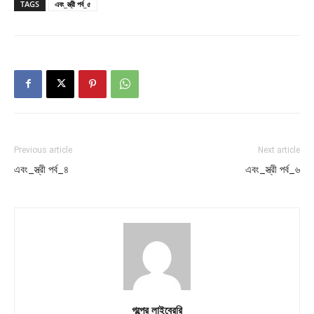
TAGS
এবং_স্ত্রী পর্ব_৫
Previous article
Next article
এবং_স্ত্রী পর্ব_৪
এবং_স্ত্রী পর্ব_৬
গল্পের লাইব্রেরি