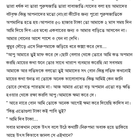
তারা ধর্ষক না তারা পুরুষজাতি তারা বাবাজাতি।যাদের বলা হয় আমাদের
বটবৃক্ষ।কিন্তু আপনাদের মতো নোংরা কীটের জন্য পুরো পুরুষজাতিকে
অপমানিত হতে হয়।আপনার ৫০ হাজার টাকা তো আমাকে ২ মাস সময় দিন
আমি দিয়ে দিব।এর মধ্যে একবারের জন্য ও আমার বাড়িতে আসবেন না।
আমার বোনের আশে পাশে ও যেন না দেখি।
ঝুমুর দৌড়ে এসে নিরুপমাকে জড়িয়ে ধরে কান্না করে দেয়…
“আপু আমারে তুই মাফ করে দে।ছোট বেলার থেকে তোরে আমি কত অপমান
করছি।মায়ের কথা শুনে তোর সাথে খারাপ ব্যবহার করেছি।মা সবসময়
আমাকে আর লতিফকে বলতো তুই আমাদের সৎ বোন।কিন্তু লতিফ কখনোই
মায়ের কথা শুনত না তোকে অনেক ভালোবাসত।কিন্ত আমিই কেন জানি
তোরে দেখতে পারতাম না। আজ আমার এতো বড় অপমান এতো বড় ক্ষতি
হওয়ার থেকে রক্ষা করলি আপু।আমাকে ক্ষমা করে দে।
” আরে নারে বোন আমি তোকে অনেক আগেই ক্ষমা করে দিয়েছি কাদিস না।
“কিন্তু এতোগুলা টাকা কই পাবি তুই?
” আমি দিব টাকা…
সবার মাঝখান থেকে উৎস বলে উঠে কথাটি।নিরুপমা অবাক হয়ে তাকিয়ে
আছে উৎস কিভাবে জানল সে এইখানে?