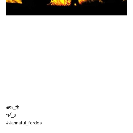
এবং_স্ত্রী
পর্ব_৫
#Jannatul_ferdos