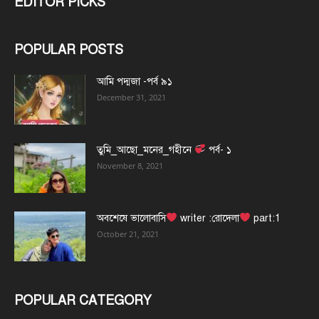
EDITOR PICKS
POPULAR POSTS
আমি পদ্মজা -পর্ব ৯১
December 31, 2021
তুমি_আছো_মনের_গহীনে
পর্ব- ১
November 8, 2021
অবশেষে ভালোবাসি
writer :রোদেলা
part:1
October 21, 2021
POPULAR CATEGORY