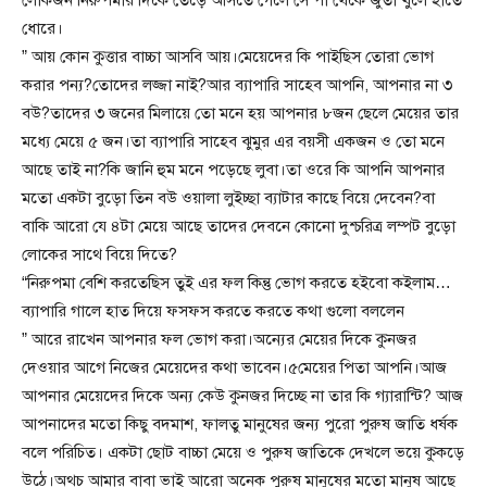
ধোরে।
” আয় কোন কুত্তার বাচ্চা আসবি আয়।মেয়েদের কি পাইছিস তোরা ভোগ
করার পন্য?তোদের লজ্জা নাই?আর ব্যাপারি সাহেব আপনি, আপনার না ৩
বউ?তাদের ৩ জনের মিলায়ে তো মনে হয় আপনার ৮জন ছেলে মেয়ের তার
মধ্যে মেয়ে ৫ জন।তা ব্যাপারি সাহেব ঝুমুর এর বয়সী একজন ও তো মনে
আছে তাই না?কি জানি হুম মনে পড়েছে লুবা।তা ওরে কি আপনি আপনার
মতো একটা বুড়ো তিন বউ ওয়ালা লুইচ্ছা ব্যাটার কাছে বিয়ে দেবেন?বা
বাকি আরো যে ৪টা মেয়ে আছে তাদের দেবনে কোনো দুশ্চরিত্র লম্পট বুড়ো
লোকের সাথে বিয়ে দিতে?
“নিরুপমা বেশি করতেছিস তুই এর ফল কিন্তু ভোগ করতে হইবো কইলাম…
ব্যাপারি গালে হাত দিয়ে ফসফস করতে করতে কথা গুলো বললেন
” আরে রাখেন আপনার ফল ভোগ করা।অন্যের মেয়ের দিকে কুনজর
দেওয়ার আগে নিজের মেয়েদের কথা ভাবেন।৫মেয়ের পিতা আপনি।আজ
আপনার মেয়েদের দিকে অন্য কেউ কুনজর দিচ্ছে না তার কি গ্যারান্টি? আজ
আপনাদের মতো কিছু বদমাশ, ফালতু মানুষের জন্য পুরো পুরুষ জাতি ধর্ষক
বলে পরিচিত। একটা ছোট বাচ্চা মেয়ে ও পুরুষ জাতিকে দেখলে ভয়ে কুকড়ে
উঠে।অথচ আমার বাবা ভাই আরো অনেক পুরুষ মানুষের মতো মানুষ আছে