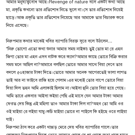
আমার মনুষ্যত্ববোধ আছে।Revenge of nature বলে একটা কথা আছে
মা, প্রকৃতি কখনো তার প্রতিশোধ নিতে ভুলে না।সে তার প্রতিশোধ নিয়েই
ছাড়ে।আজ প্রকৃতি তার প্রতিশোধ নিয়েছে আর আমাকে তার বিচারক করে
নিয়ে এসেছে।
নিরুপমার কথার মাঝেই খবির ব্যাপারি বিরক্ত সুরে বলে উঠলেন…
“নিরু তোগো এতো কথা শুনার আমার সময় নাইকা৷তুই তোর মা রে এহন
জিগা তোর মা এহন এসব নাটক করে ক্যান?আমার কাছে তোরে বিক্রি করার
সময় মনে আছিল না?আমারে বলছিল তোরে আমার সাথে বিয়া দেবে তার
বদলে ৫০হাজার টাকা দিতে।তোরে আমার অনেক আগেরতেই ভালা লাগত
তাই আর না ভাইবে রাজি হয়ে গেলাম।এর মধ্যেই তোর বাপে তোরে বিয়া
দিয়া দিল তহন আমি এলাকাই ছিলাম না।আইসা হুনি তোর বিয়া হয়ে গেছে।
আমি তারে একবার আইসা কইয়া গেছি এই মাসে যেন আমার টাকা আমার
ফেরত দেয় কিন্তু এই মহিলা তাও আমার টাকা দিল না?অহন তো আমি ওর
ওই মাইয়া রে লইয়া যামু।কচি মাইয়া তোরে না পাইলে কি হইছে ওরে লাইয়া
যাই।
নিরুপমা ঠাস করে একটা থাপ্পড় মেরে দেয় খবির ব্যাপারির গালে।তার
লোকজন নিরুপমার দিকে তেড়ে আসতে গেলে সে পা থেকে জুতা খুলে হাতে