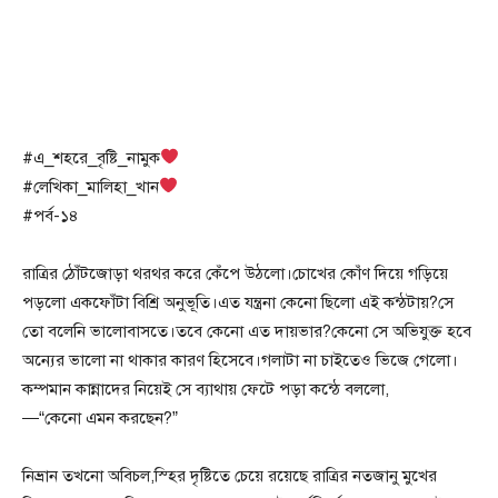
#এ_শহরে_বৃষ্টি_নামুক
#লেখিকা_মালিহা_খান
#পর্ব-১৪
রাত্রির ঠোঁটজোড়া থরথর করে কেঁপে উঠলো।চোখের কোঁণ দিয়ে গড়িয়ে
পড়লো একফোঁটা বিশ্রি অনুভূতি।এত যন্ত্রনা কেনো ছিলো এই কন্ঠটায়?সে
তো বলেনি ভালোবাসতে।তবে কেনো এত দায়ভার?কেনো সে অভিযুক্ত হবে
অন্যের ভালো না থাকার কারণ হিসেবে।গলাটা না চাইতেও ভিজে গেলো।
কম্পমান কান্নাদের নিয়েই সে ব্যাথায় ফেটে পড়া কন্ঠে বললো,
—“কেনো এমন করছেন?”
নিভ্রান তখনো অবিচল,স্হির দৃষ্টিতে চেয়ে রয়েছে রাত্রির নতজানু মুখের