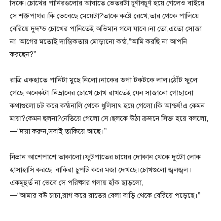
দিকে।চোখের পানিরগুলোর আঘাতে ভেতরটা চূর্ণবিচূর্ণ হয়ে গেলেও বাইরে
সে শক্তপাথর।কি ভেবেছে মেয়েটা?তাকে কষ্টে রেখে,তার থেকে পালিয়ে
বেরিয়ে দুদন্ড চোখের পানিতেই অভিমান গলে যাবে।না তো,এতো সোজা
না।আগের মতোই দাম্ভিকতায় মোড়ানো কন্ঠ,”আমি করছি না আপনি
করছেন?”
রাত্রি একহাতে পানিটা মুছে নিলো।নাকের ডগা টকটকে লাল।ঠোঁট ফুলে
গেছে অনেকটা।নিভ্রানের চোখে চোখ রাখতেই যেন সাজানো গোছানো
কথাগুলো চট করে কন্ঠনালি থেকে ধুলিসাৎ হয়ে গেলো।কি আশ্চর্য!এ কেমন
মায়া?কেমন ছলনা?নেতিয়ে গেলো সে।ছলকে উঠা ক্রদনে সিক্ত হয়ে বললো,
—“দয়া করুন,সবাই তাকিয়ে আছে।”
নিভ্রান আশেপাশে তাকালো।ফুটপাতের চায়ের দোকান থেকে দুটো লোক
হাসাহাসি করছে।বাকিরা চুপটি করে মজা দেখছে।চোখগুলো জ্বলজ্বল।
একমূহুর্ত না ভেবে সে পরিষ্কার গলায় হাঁক ছাড়লো,
—“আমার বউ চাচা,রাগ করে রাতের বেলা বাড়ি থেকে বেরিয়ে পড়েছে।”