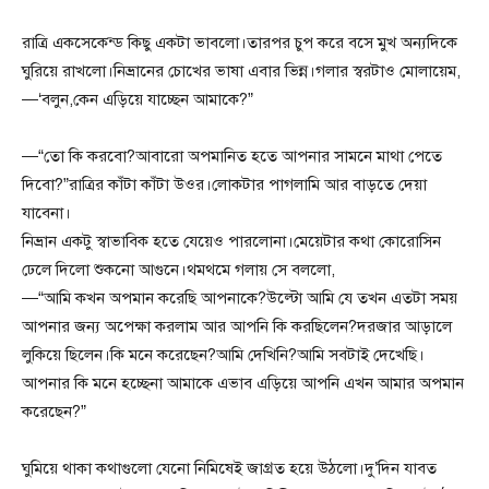
রাত্রি একসেকেন্ড কিছু একটা ভাবলো।তারপর চুপ করে বসে মুখ অন্যদিকে
ঘুরিয়ে রাখলো।নিভ্রানের চোখের ভাষা এবার ভিন্ন।গলার স্বরটাও মোলায়েম,
—‘বলুন,কেন এড়িয়ে যাচ্ছেন আমাকে?”
—“তো কি করবো?আবারো অপমানিত হতে আপনার সামনে মাথা পেতে
দিবো?”রাত্রির কাঁটা কাঁটা উওর।লোকটার পাগলামি আর বাড়তে দেয়া
যাবেনা।
নিভ্রান একটু স্বাভাবিক হতে যেয়েও পারলোনা।মেয়েটার কথা কোরোসিন
ঢেলে দিলো শুকনো আগুনে।থমথমে গলায় সে বললো,
—“আমি কখন অপমান করেছি আপনাকে?উল্টো আমি যে তখন এতটা সময়
আপনার জন্য অপেক্ষা করলাম আর আপনি কি করছিলেন?দরজার আড়ালে
লুকিয়ে ছিলেন।কি মনে করেছেন?আমি দেখিনি?আমি সবটাই দেখেছি।
আপনার কি মনে হচ্ছেনা আমাকে এভাব এড়িয়ে আপনি এখন আমার অপমান
করেছেন?”
ঘুমিয়ে থাকা কথাগুলো যেনো নিমিষেই জাগ্রত হয়ে উঠলো।দু’দিন যাবত