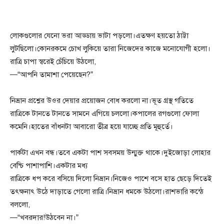
লোকগুলোর যেনো ভরা আড্ডায় ভাটা পড়লো।এতক্ষণ হয়তো ঠাট্টা
লুটছিলো।কোনরকমে চোখ লুকিয়ে তারা নিজেদের কাজে মনোযোগী হলো।
রাত্রি চাপা স্বরেই চেঁচিয়ে উঠলো,
—“আপনি তামাশা পেয়েছেন?”
নিভ্রান প্রশ্নের উওর দেয়ার প্রয়োজন বোধ করলো না।ভূত গ্রস্থ গতিতে
রাত্রিকে টানতে টানতে সামনে এগিয়ে চললো।কপালের রগগুলো ফোলা
কমেনি।হাতের বাঁধনটা আবারো তীব্র হয়ে যাচ্ছে প্রতি মূহুর্তে।
পার্কটা এখন বন্ধ।তবে একটা পাশ সবসময় উন্মুক্ত থাকে।দুইজোড়া লোহার
বেন্চি পাশাপাশি।একটার মধ্য
রাত্রিকে ধপ করে বসিয়ে দিলো নিভ্রান।নিজেও পাশে বসে হাত ছেড়ে দিতেই
তৎক্ষনাৎ উঠে দাড়াতে গেলো রাত্রি।নিভ্রান ধমকে উঠলো।রাশভারি কন্ঠে
বললো,
—“খবরদার!উঠবেন না।”