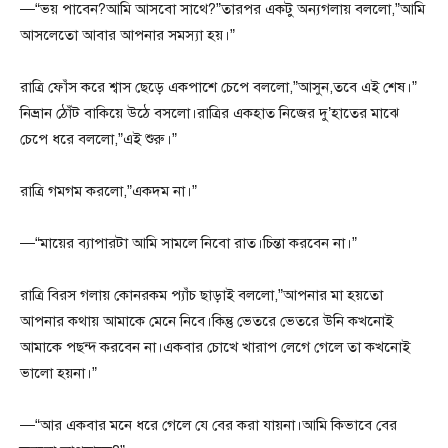
—“ভয় পাবেন?আমি আসবো সাথে?”তারপর একটু অন্যগলায় বললো,”আমি
আসলেতো আবার আপনার সমস্যা হয়।”
রাত্রি ফোঁস করে শ্বাস ছেড়ে একপাশে চেপে বললো,”আসুন,তবে এই শেষ।”
নিভ্রান ঠোঁট বাকিয়ে উঠে বসলো।রাত্রির একহাত নিজের দু’হাতের মাঝে
চেপে ধরে বললো,”এই শুরু।”
রাত্রি গমগম করলো,”একদম না।”
—“মায়ের ব্যাপারটা আমি সামলে নিবো রাত।চিন্তা করবেন না।”
রাত্রি বিরস গলায় কোনরকম প্যাঁচ ছাড়াই বললো,”আপনার মা হয়তো
আপনার কথায় আমাকে মেনে নিবে।কিন্তু ভেতরে ভেতরে উনি কখনোই
আমাকে পছন্দ করবেন না।একবার চোখে খারাপ লেগে গেলে তা কখনোই
ভালো হয়না।”
—“আর একবার মনে ধরে গেলে যে বের করা যায়না।আমি কিভাবে বের