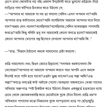
চেপে রাখা ক্ষোভটার নগ্ন বহি-প্রকাশ উন্মাদিনী করে তুললো রাত্রিকে।উঠে
দাড়িয়ে গলা কাঁপিয়ে চিৎকার করে উঠলো সে,
—“আপনার মা আমাকে যা নয় তা বললো সেদিন।এসব অপমান না?আমি
আপনার রাত কাটানোর মেয়ে?আমি বলেছিলাম আমাকে আপনার ঘরে নিয়ে
যান?আশ্রয় দেন।বলেন?বলেছিলাম?বলেছিলাম,সেদিন মাঝরাস্তায় পাগলামি
করতে?আমি কিছু বলিনি তবু সব আমাকেই কেনো শুনতে হলো?আমাকেই
কেনো আপনার ভোগের বস্তু হিসেবে দেখলো আপনার মা?আমি কি..”
—“রাত..”নিভ্রান ঠাঠানো ধমকে থামানোর চেষ্টা করলো।
রাত্রি থামলোনা।বরং দ্বিগুন জোরে চিল্লালো,”সবসময় ধমকাবেননা।কি
ভেবেছেন?আপনার মা আমাকে অপমান করবে আর আপনি এসে ধমকে
দিলেই ভয়ে পানি হয়ে যাবো?এতটা তুচ্ছ ভাবেন?এত সস্তা আমি?এত
সস্তা?”বলতে বলতেই কন্ঠ আটকে গেলো।আবছায়া অন্ধকারেও ভেজা গালের
অবিরাম অশ্রুপাত স্পষ্ট চিকচিক করে উঠলো।নিভ্রান একমূহুর্ত হতভম্বের ন্যায়
চেয়ে থেকে জোরজবরদস্তি করে মেয়েটাকে বুকে টেনে নিলো।রাত্রি প্রচন্ড
অভিমানে পাগলের মতো নিভ্রানের বুকে থাপড়ালো।হাত পা ছোঁড়াছুড়ি