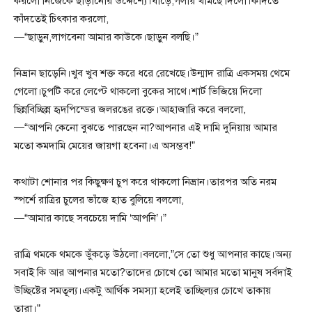
করলো নিজেকে ছাড়ানোর উদ্দেশ্যে।ঘাড়ে,গলায় খামছে দিলো।কাঁদতে
কাঁদতেই চিৎকার করলো,
—“ছাড়ুন,লাগবেনা আমার কাউকে।ছাড়ুন বলছি।”
নিভ্রান ছাড়েনি।খুব খুব শক্ত করে ধরে রেখেছে।উন্মাদ রাত্রি একসময় থেমে
গেলো।চুপটি করে লেপ্টে থাকলো বুকের সাথে।শার্ট ভিজিয়ে দিলো
ছিন্নবিচ্ছিন্ন হৃদপিন্ডের জলরঙের রক্তে।আহাজারি করে বললো,
—“আপনি কেনো বুঝতে পারছেন না?আপনার এই দামি দুনিয়ায় আমার
মতো কমদামি মেয়ের জায়গা হবেনা।এ অসম্ভব!”
কথাটা শোনার পর কিছুক্ষণ চুপ করে থাকলো নিভ্রান।তারপর অতি নরম
স্পর্শে রাত্রির চুলের ভাঁজে হাত বুলিয়ে বললো,
—“আমার কাছে সবচেয়ে দামি ‘আপনি’।”
রাত্রি থমকে থমকে ডুঁকড়ে উঠলো।বললো,”সে তো শুধু আপনার কাছে।অন্য
সবাই কি আর আপনার মতো?তাদের চোখে তো আমার মতো মানুষ সর্বদাই
উচ্ছিষ্টের সমতূল্য।একটু আর্থিক সমস্যা হলেই তাচ্ছিল্যর চোখে তাকায়
তারা।”