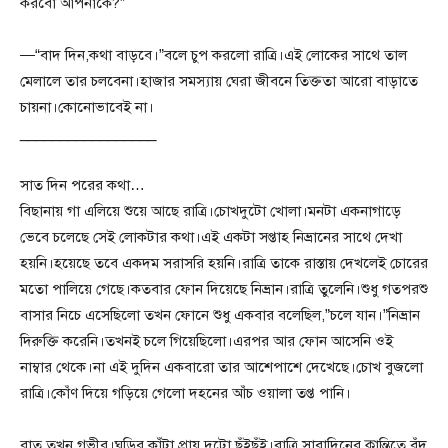
করবো আপনাকে?”
—“বাদ দিন,কথা বাড়বে।”বলে চুপ করলো রাত্রি।এই লোকের সাথে তাল
মেলালে তার চলবেনা।হাজার সমস্যায় ঘেরা জীবনে তিক্ততা আরো বাড়াতে
চায়না।কোনোভাবেই না।
_________________
সাত দিন পরের কথা…
বিছানায় গা এলিয়ে শুয়ে আছে রাত্রি।চোখদুটো খোলা।মনটা একনাগাড়ে
ভেবে চলেছে সেই লোকটার কথা।এই একটা সপ্তাহ নিভ্রানের সাথে দেখা
হয়নি।হয়েছে তবে একদম সরাসরি হয়নি।রাত্রি তাকে রাস্তায় দেখলেই চোরের
মতো পালিয়ে গেছে।কতবার ফোন দিয়েছে নিভ্রান।রাত্রি তুলেনি।শুধু গতপরশু
বাসার নিচে এসেছিলো তখন ফোনে শুধু একবার বলেছিল,”চলে যান।”নিভ্রান
দিরুক্তি করেনি।তখনই চলে গিয়েছিলো।এরপর আর ফোন আসেনি ওই
নাম্বার থেকে।না এই দুদিন একবারো তার আশেপাশে দেখেছে।চোখ বুজলো
রাত্রি।কোঁণ দিয়ে গড়িয়ে গেলো দহনের আঁচ ওয়ালা তপ্ত পানি।
রাত তখন গভীর।ঘড়ির কাঁটা প্রায় দুটো ছুঁইছুঁই।রাত্রি সারাদিনের ক্লান্তিতে বুঁদ