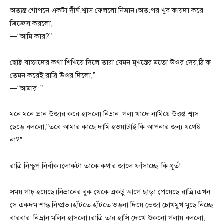
অত্যন্ত গোপনে একটা দীর্ঘ:শ্বাস ফেললো নিভ্রান।অত:পর খুব কায়দা করে
জিজ্ঞেস করলো,
—“আমি কার?”
ছোট্ট বাচ্চাদের কথা শিখিয়ে দিলে তারা যেমন মুখস্তের মতো উওর দেয়,ঠি ক
তেমন করেই রাত্রি উওর দিলো,”
—“আমার।”
মনে মনে প্রান উজার করে হাসলো নিভ্রান।গলা খাদে নামিয়ে উত্তপ্ত শ্বাস
ছেড়ে বললো,”তবে আমার কাছে দামি হওয়াটাই কি আপনার জন্য যথেষ্ট
না?”
রাত্রি নিশ্চুপ,নির্বাক।লোকটা তাকে কথার জালে ফাঁসাচ্ছে।কি ধূর্ত!
সময় গাঢ় হয়েছে।নিভ্রানের বুক থেকে একটু আগে ছাড়া পেয়েছে রাত্রি।এখন
সে একদম শান্ত,নিষ্প্রভ।হাঁটতে হাঁটতে ওড়না দিয়ে ভেজা চোখমুখ মুছে নিচ্ছে
বারবার।নিভ্রান মলিন হাসলো।রাত্রি তার হাসি দেখে শুকনো গলায় বললো,