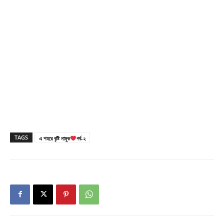
TAGS
এ শহরে বৃষ্টি নামুক
পর্ব-২