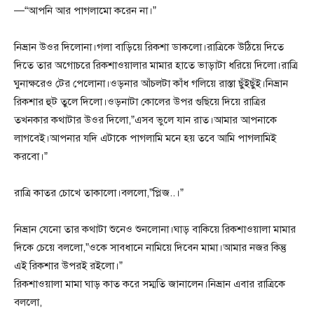
—“আপনি আর পাগলামো করেন না।”
নিভ্রান উওর দিলোনা।গলা বাড়িয়ে রিকশা ডাকলো।রাত্রিকে উঠিয়ে দিতে
দিতে তার অগোচরে রিকশাওয়ালার মামার হাতে ভাড়াটা ধরিয়ে দিলো।রাত্রি
ঘুনাক্ষরেও টের পেলোনা।ওড়নার আঁচলটা কাঁধ গলিয়ে রাস্তা ছুঁইছুঁই।নিভ্রান
রিকশার হুট তুলে দিলো।ওড়নাটা কোলের উপর গুছিয়ে দিয়ে রাত্রির
তখনকার কথাটার উওর দিলো,”এসব ভুলে যান রাত।আমার আপনাকে
লাগবেই।আপনার যদি এটাকে পাগলামি মনে হয় তবে আমি পাগলামিই
করবো।”
রাত্রি কাতর চোখে তাকালো।বললো,”প্লিজ..।”
নিভ্রান যেনো তার কথাটা শুনেও শুনলোনা।ঘাড় বাকিয়ে রিকশাওয়ালা মামার
দিকে চেয়ে বললো,”ওকে সাবধানে নামিয়ে দিবেন মামা।আমার নজর কিন্তু
এই রিকশার উপরই রইলো।”
রিকশাওয়ালা মামা ঘাড় কাত করে সম্মতি জানালেন।নিভ্রান এবার রাত্রিকে
বললো,