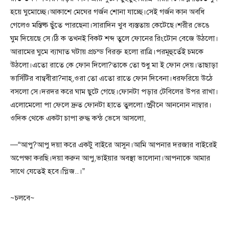
হয়ে ঘুমোচ্ছে।আকাশে মেঘের গর্জন শোনা যাচ্ছে।সেই গর্জন কান অবধি
গেলেও মস্তিষ্ক ছুঁতে পারছেনা।সারাদিন খুব ব্যস্ততায় কেটেছে।শরীর ভেঙে
ঘুম দিয়েছে সে।ঠি ক তখনই বিকট শব্দ তুলে ফোনের রিংটোন বেজে উঠলো।
আরামের ঘুমে ব্যাঘাত ঘটায় প্রচন্ড বিরক্ত হলো রাত্রি।পরমূহুর্তেই চমকে
উঠলো।এতো রাতে কে ফোন দিলো?তাকে তো শুধু মা ই ফোন দেয়।তাছাড়া
ভার্সিটির বান্ববীরা?নাহ্,ওরা তো এতো রাতে ফোন দিবেনা।ধরফরিয়ে উঠে
বসলো সে।দরদর করে ঘাম ছুটে গেছে।ফোনটা পড়ার টেবিলের উপর রাখা।
এলোমেলো পা ফেলে দ্রুত ফোনটা হাতে তুললো।স্ক্রীনে আননোন নাম্বার।
ওদিক থেকে একটা চাপা রুদ্ধ কন্ঠ ভেসে আসলো,
—“আপু?আপু দয়া করে একটু বাইরে আসুন।আমি আপনার দরজার বাইরেই
অপেক্ষা করছি।দয়া করুন আপু,ভাইয়ার অবস্থা ভালোনা।আপনাকে আমার
সাথে যেতেই হবে।প্লিজ..।”
~চলবে~