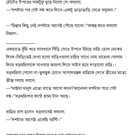
ঠোঁটের উপরের ঘামটুকু মুছে নিলো সে।বললো,
—“দশটার পর গেট বন্ধ করে দিবে।একটু তাড়াতাড়ি যেতে বলুননা।”
—“চিন্তার কিছু নেই।দশটার আগেই পৌছে যাবো।”আশ্বস্ত করে বললো
নিভ্রান।
____________
একহাতে কুঁচি ধরে সাবধানে সিঁড়ি ভেঙে উপরে উঠছে রাত্রি।চোখ মেঝের
দিকে।সিড়িতেই দেখা হলো বাড়িওয়ালা চাচির সাথে।নাম রাহেলা।সালাম
দিয়ে ভদ্রমহিলাকে যাওয়ার জায়গা দিয়ে সাইড হয়ে দাড়ালো রাত্রি।।
ভদ্রমহিলা গেলো না।ছুকছুক চোখে আপাদমস্তক রাত্রিকে দেখে তীরের মতো
তীক্ষ্ণ গলায় বললে,
—“মাইয়া মানুষ এতো রাতে আসো ক্যান?জানোনা দশটার পরে গেট
বন্ধ।”ভদ্রমহিলার কন্ঠে গ্রাম্য টান আছে।
রাত্রির রাগ হলেও ভদ্রভাবেই বললো,
—“দশটার আগেই এসেছি আন্টি।”