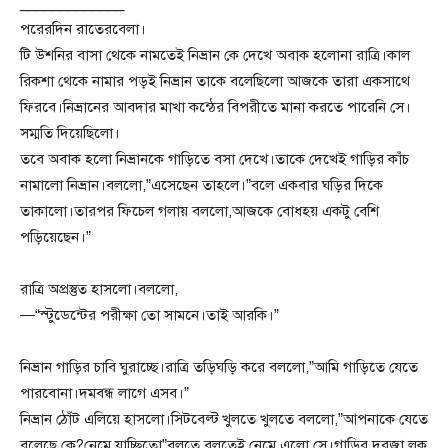
_____________
পরেরদিন রাতেরবেলা।
টি উশনির বাসা থেকে নামতেই নিভ্রান কে দেখে অবাক হলোনা রাত্রি।কাল
রিকশা থেকে নামার পড়ই নিভ্রান তাকে বলেছিলো আজকে তারা একসাথে
ফিরবে।নিভ্রানের আবদার মাখা কন্ঠের বিপরীতে মানা করতে পারেনি সে।
সম্মতি দিয়েছিলো।
তবে অবাক হলো নিভ্রানকে গাড়িতে বসা দেখে।তাকে দেখেই গাড়ির কাঁচ
নামালো নিভ্রান।বললো,”এসেছেন তাহলে।”বলে একবার ঘড়ির দিকে
তাকালো।তারপর ফিচেল গলায় বললো,আজকে বোধহয় একটু বেশি
পড়িয়েছেন।”
রাত্রি অপ্রস্তুত হাসলো।বললো,
—“স্টুডেন্টের পরীক্ষা তো সামনে।তাই আরকি।”
নিভ্রান গাড়ির চাবি ঘুরাচ্ছে।রাত্রি তড়িঘড়ি করে বললো,”আমি গাড়িতে যেতে
পারবোনা।দমবন্ধ লাগে এসব।”
নিভ্রান ঠোঁট এলিয়ে হাসলো।সিটবেল্ট খুলতে খুলতে বললো,”আপনাকে যেতে
বলেছে কে?নেমে যাচ্ছিতো”বলতে বলতেই নেমে এলো সে।গাড়ির দরজা লক