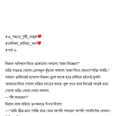
#এ_শহরে_বৃষ্টি_নামুক
#লেখিকা_মালিহা_খান
#পর্ব-৬
নিভ্রান অবিশ্বাস নিয়ে তাকালো।বললো,”মজা নিচ্ছেন?”
রাত্রি থতমত খেলো।চোখমুখ কুঁচকে বললো,”মজা নিবে কেনো?সত্যি বলছি।”
সামনে তাকিয়েই হাসলো নিভ্রান।চুলে মাঝে হাত চালিয়ে হঠাৎই মুখটা
আবারো নিয়ে গেলো রাত্রির ঘাড়ের কাছে।বুক ভরে শ্বাস নিতেই আড়ষ্ট হয়ে
গেলো রাত্রি।থেমে থেমে বললো,
—“কি করছেন?”
নিভ্রান নাক সরিয়ে তৎক্ষনাত উওর দিলো,
—“আমি তীব্র ঘ্রান পাচ্ছি রাত।আর আপনি বলছেন আপনি পারফিউম দেননা।