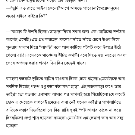
রাহেলা যেন প্রস্তুত ছিলো পড়ের প্রশ্ন ছোঁড়ার জন্য।
—“তুমি এত রাতে আইবা কেনো?আগে আসতে পারোনা?মেয়েমানুষের
এতো বাইরে বাইরে কি?”
—“আমার টি উশনি ছিলো।তাছাড়া নিয়ম সবার জন্য এক।আমিতো দশটার
আগেই এসেছি।এত প্রশ্ন করছেন কেনো?”দাঁতে দাঁতে চেপে উওর দিয়ে
পুনরায় সালাম দিয়ে “আসছি” বলে পাশ কাটিয়ে গটগট করে উপরে উঠে
গেলো রাত্রি।এদেরকে মাঝেমধ্য উচিত কথাটা বলে দিতে হয়।নয়তো অবলা
ভেবে অপদস্ত করার প্রভাব দিন দিন বেড়েই যাবে।
রাহেলা কটমটে দৃষ্টিতে রাত্রির যাওয়ার দিকে চেয়ে রইলো।মেয়েটাকে তার
সবদিক দিয়েই পছন্দ শুধু কটা কটা কথা ছাড়া।এই নজরকাড়া রুপে তার
ভাইগ্না তো গতবার এবাসায় আসার পর পাগলই হয়ে গিয়েছিলো।যে করেই
হোক এ মেয়েকে লাগবেই।মেয়ের বাবা নেই শুনেও ভাইগ্নার পাগলামিতে
রাত্রিকে প্রস্তাব দিয়েছিলো সে।কিন্তু রাত্রি খুবই স্পষ্ট ভাষার তাকে না করে
দিয়েছিলো।রুগ্ন শ্বাস ছাড়লো রাহেলা।মেয়েটার এই দেমাগ তার আর সহ্য
হচ্ছেনা।
___________