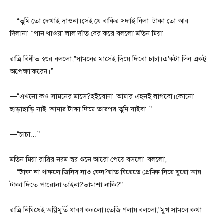
—“তুমি তো দেখাই দাওনা।সেই যে বাকির সদাই নিলা।টাকা তো আর
দিলানা।”পান খাওয়া লাল দাঁত বের করে বললো মতিন মিয়া।
রাত্রি বিনীত স্বরে বললো,”সামনের মাসেই দিয়ে দিবো চাচা।এ’কটা দিন একটু
অপেক্ষা করেন।”
—“এখনো কও সামনের মাসে?হইবোনা।আমার এহনই লাগবো।কোনো
ছাড়াছাড়ি নাই।আমার টাকা দিয়ে তারপর তুমি যাইবা।”
—“চাচা…”
মতিন মিয়া রাত্রির নরম স্বর শুনে আরো পেয়ে বসলো।বললো,
—“টাকা না থাকলে জিনিস নাও কেন?রাত বিরেতে প্রেমিক নিয়ে ঘুরো আর
টাকা দিতে পারোনা তাইনা?তামাশা নাকি?”
রাত্রি নিমিষেই অগ্নিমূর্তি ধারণ করলো।তেজি গলায় বললো,”মুখ সামলে কথা