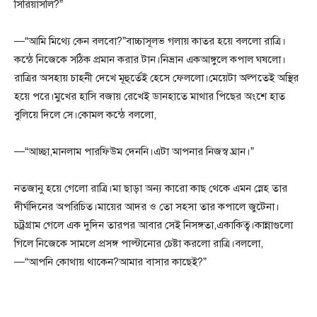
সিরিয়াসলি?”
—“আমি মিথ্যে কেন বলবো?”বাচ্চাসূলভ গলায় কাতর হয়ে বললো রাত্রি।
কন্ঠে নিজেকে সঠিক প্রমান করার টান।নিভ্রান একআঙ্গুলে কপাল ঘষলো।
রাত্রির অসহায় চাহনী দেখে মূহুর্তেই হেসে ফেললো।মেয়েটা অল্পতেই অস্থির
হয়ে পরে।মুখের হাসি বজায় রেখেই ডানহাতে মাথার পিছের অংশে হাত
বুলিয়ে দিলে সে।কোমল কন্ঠে বললো,
—“আচ্ছা,মানলাম পারফিউম দেননি।এটা আপনার নিজস্ব ঘ্রান।”
নতজানু হয়ে গেলো রাত্রি।মা ছাড়া অন্য কারো কাছ থেকে এমন স্নেহ তার
দীর্ঘদিনের অপরিচিত।মায়ের আদর ও তো সহসা তার কপালে জুটেনা।
চট্রগ্রাম গেলে এক দুদিন তারপর আবার সেই নিসঙ্গতা,একাকিত্ব।কান্নাগুলো
গিলে নিজেকে সামলে প্রসঙ্গ পাল্টানোর চেষ্টা করলো রাত্রি।বললো,
—“আপনি কোথায় থাকেন?আমার বাসার কাছেই?”