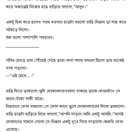
করে অজান্তেই নিজের হাত বাড়িয়ে বললো,”আসুন।”
একটু দ্বিধা করে হলেও পরম ভরসায় হাতটা ধরলো রাত্রি।নিভ্রান তা শক্ত করে
আঁকড়ে নিলো।
শুরু হলো পাশাপাশি পদচারণ।
______________
গলির মোড়ে প্রায় পৌঁছেই গেছে তারা।কথা বলায় মশগুল ছিলো তার মাঝেই
ডাক পড়লো।
—“এই মেয়ে…।”
রাত্রি ফিরে তাকালো।মুদি দোকানদারওয়ালা ডাকছে তাকে।কারনটাও সে
জানে।টাকা বাকী আছে।
নিভ্রানের ফোন বাজলো।সে ফোন কানে তুলে দোকানদারের দিকে তাকালো।
রাত্রি হাতটা ছাড়িয়ে নিয়ে বললো,”আপনি দাড়ান,আমি একটু আসছি।”বলেই
দোকানের সামনে গেলো সে।নিভ্রান একটু দুরে গিয়ে দাড়ালো।জরুরি ফোন
এসেছে।