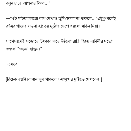
বলুন চাচা।আপনার টাকা…”
—“ওই মাইয়া,কারো রাগ দেখাও তুমি?টাকা না থাকলে…”এটুকু বলেই
রাত্রির গায়ের ওড়না হাতের মুঠোয় চেপে ধরলো মতিন মিয়া।
সাথেসাথেই সজোরে চিৎকার করে উঠলো রাত্রি।হিংস্র বাঘিনীর মতো
বললো,”ওড়না ছাড়ুন।”
~চলবে~
[রিচেক হয়নি।বানান ভুল থাকলে ক্ষমাসুন্দর দৃষ্টিতে দেখবেন।]