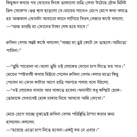
কিছুক্ষণ কথার পর ফোনের দিকে তাকালো রাত্রি।লেখা উঠেছে চৌদ্দ মিনিট
ত্রিশ সেকেন্ড।তপ্ত শ্বাস ছাড়লো সে।মায়ের সাথেও মেপে মেপে কথা বলতে
হয় আজকাল।ফোনটা আবারো কানে লাগিয়ে বিরস,বেজার কন্ঠে বললো,
—“আজ রাখছি মা।ফোনের টাকা শেষ হয়ে যাবে।”
রুবিনা বেগম সন্তষ্ট কন্ঠে বললেন,”আচ্ছা মা,তুই কেটে দে তাহলে।আমিতো
পারিনা।”
—“তুমি পারোনা না।বলো তুমি ওই লোকের ফোনে চাপ দিতে ভয় পাও।”
মেয়ের স্পষ্টভাষী কথায় মিইয়ে গেলেন রুবিনা বেগম।বলার মতো কিছু
পেলেন না।ফোন কাটার আগে রাত্রি গমগমে গলায় বলে উঠলো,
—“ওই লোকের বাসায় আর থাকতে হবেনা।অনার্সটা শুধু কম্প্লিট হোক।
তোমাকে যেভাবেই হোক ঢাকায় নিয়ে আসবো আমি।দেখো।”
মেয়ে রেগে যাচ্ছে বুঝতেই রুবিনা বেগম পরিস্থিতি ঠান্ডা করার জন্য
হাসলেন।বললেন,
—“হয়েছে এতো চাপ নিতে হবেনা।একটু দম নে এবার।”