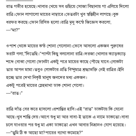
রাত গভীর হয়েছে।খাবার খেয়ে সব গুছিয়ে সোজা বিছানায় গা এলিয়ে দিলো
রাত্রি।ফোন লাগালো মায়ের নাম্বারে।ভেতরটা খুব স্বস্তিহীন লাগছে।বুক
ধরফর করছে।ফোন রিসিভ হলো।রাত্রি মৃদু কন্ঠে জিজ্ঞেস করলো,
—“মা?”
ওপাশ থেকে মায়ের কন্ঠ শোনা গেলোনা।ভেসে আসলো একজন পুরুষের
ভরাট গলা,”দিতেছি।”পাল্টা কিছু বললোনা রাত্রি।দরজা খোলার ক্যাড়ক্যাড়
শব্দে বোঝা গেলো ফোনটা একটু পরে মায়ের কাছে পৌছে যাবে।লোকটা
তার আপন মামা।তবুও লোকটার প্রতি বিন্দুমাত্র শ্রদ্ধাভক্তি নেই রাত্রির।ইনি
হচ্ছে তার দেখা নিকৃষ্ট মানুষ জনদের মধ্য একজন।
একটু পরেই মায়ের স্নেহমাখা ডাক শোনা গেলো।
—“রাত।”
রাত্রি দাঁত বের করে হাসলো।প্রশান্তির হাসি।এই “রাত” ডাকটায় কি যেনো
আছে।খুব শান্তি দেয়।আগে শুধু মা আর বাবা-ই তাকে এ নামে ডাকতো।বাবা
চলে যাওয়ার পর শুধু মা একা ডাকতো এখন আবার নিভ্রানও যোগ হয়েছে।
—“তুমি ঠি ক আছো মা?পায়ের ব্যাথা কমেছে?”