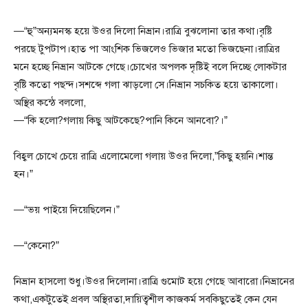
—“হু”অন্যমনস্ক হয়ে উওর দিলো নিভ্রান।রাত্রি বুঝলোনা তার কথা।বৃষ্টি
পরছে টুপটাপ।হাত পা আংশিক ভিজলেও ভিজার মতো ভিজছেনা।রাত্রির
মনে হচ্ছে নিভ্রান আটকে গেছে।চোখের অপলক দৃষ্টিই বলে দিচ্ছে লোকটার
বৃষ্টি কতো পছন্দ।সশব্দে গলা ঝাড়লো সে।নিভ্রান সচকিত হয়ে তাকালো।
অস্থির কন্ঠে বললো,
—“কি হলো?গলায় কিছু আটকেছে?পানি কিনে আনবো?।”
বিহ্বল চোখে চেয়ে রাত্রি এলোমেলো গলায় উওর দিলো,”কিছু হয়নি।শান্ত
হন।”
—“ভয় পাইয়ে দিয়েছিলেন।”
—“কেনো?”
নিভ্রান হাসলো শুধু।উওর দিলোনা।রাত্রি গুমোট হয়ে গেছে আবারো।নিভ্রানের
কথা,একটুতেই প্রবল অস্থিরতা,দায়িত্বশীল কাজকর্ম সবকিছুতেই কেন যেন