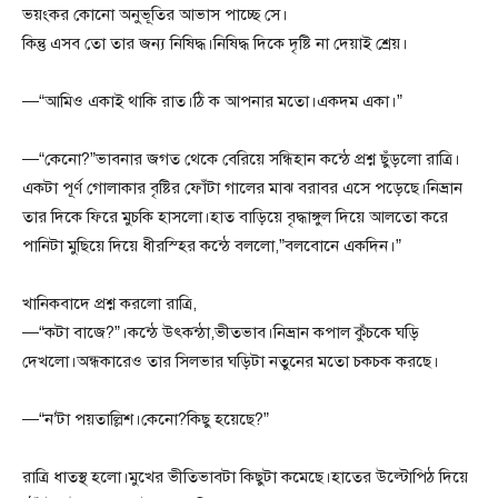
ভয়ংকর কোনো অনুভূতির আভাস পাচ্ছে সে।
কিন্তু এসব তো তার জন্য নিষিদ্ধ।নিষিদ্ধ দিকে দৃষ্টি না দেয়াই শ্রেয়।
—“আমিও একাই থাকি রাত।ঠি ক আপনার মতো।একদম একা।”
—“কেনো?”ভাবনার জগত থেকে বেরিয়ে সন্ধিহান কন্ঠে প্রশ্ন ছুঁড়লো রাত্রি।
একটা পূর্ণ গোলাকার বৃষ্টির ফোঁটা গালের মাঝ বরাবর এসে পড়েছে।নিভ্রান
তার দিকে ফিরে মুচকি হাসলো।হাত বাড়িয়ে বৃদ্ধাঙ্গুল দিয়ে আলতো করে
পানিটা মুছিয়ে দিয়ে ধীরস্হির কন্ঠে বললো,”বলবোনে একদিন।”
খানিকবাদে প্রশ্ন করলো রাত্রি,
—“কটা বাজে?”।কন্ঠে উৎকন্ঠা,ভীতভাব।নিভ্রান কপাল কুঁচকে ঘড়ি
দেখলো।অন্ধকারেও তার সিলভার ঘড়িটা নতুনের মতো চকচক করছে।
—“ন’টা পয়তাল্লিশ।কেনো?কিছু হয়েছে?”
রাত্রি ধাতস্থ হলো।মুখের ভীতিভাবটা কিছুটা কমেছে।হাতের উল্টোপিঠ দিয়ে