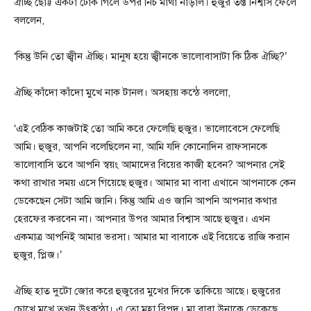
ঐচ্ছি ছোট্ট একটা ঢোক গিলে উপর নিচ মাথা নাড়াল। হুজুর তপ্ত নিশ্বাস ফেলে
বললেন,
‘কিন্তু উনি তো জ্বীন ঐচ্ছি। মানুষ হয়ে জ্বীনকে ভালোবাসাটা কি ঠিক ঐচ্ছি?’
ঐচ্ছি কাঁদো কাঁদো মুখে নাক টানল। অসহায় কন্ঠে বললো,
‘এই বেঠিক কাজটাই তো আমি করে ফেলেছি হুজুর। ভালোবেসে ফেলেছি
আমি। হুজুর, আপনি বলেছিলেন না, আমি যদি কোনোদিন রাফসানকে
ভালোবাসি তবে আপনি স্বয়ং আমাদের বিয়ের কাজী হবেন? আপনার সেই
কথা রাখার সময় এসে গিয়েছে হুজুর। আমার মা বাবা এখানে আপনাকে কেন
ডেকেছেন সেটা আমি জানি। কিন্তু আমি এও জানি আপনি আপনার কথার
হেরফের করবেন না। আপনার উপর আমার বিশ্বাস আছে হুজুর। এখন
একমাত্র আপনিই আমার ভরসা। আমার মা বাবাকে এই বিয়েতে রাজি করান
হুজুর, প্লিজ।’
ঐচ্ছি হাত দুটো জোর করে হুজুরের মুখের দিকে তাকিয়ে আছে। হুজুরের
চোখে মুখে তখন উৎকন্ঠা। এ তো মহা বিপদ। মা বাবা উনাকে ডেকেছে