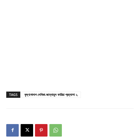
TAGS
কৃষ্ণগোলাপ লেখিকা-জান্নাতুল ফারিয়া প্রত্যাশা ২.