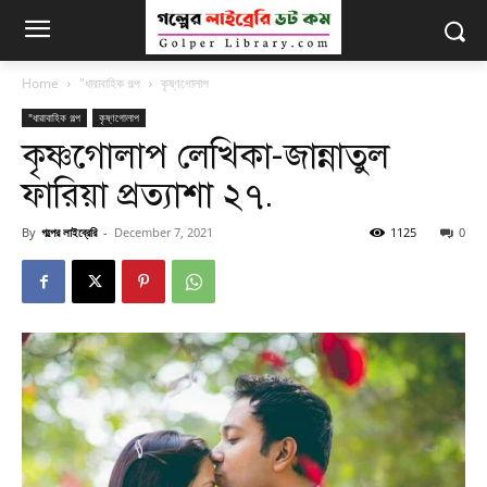
Home
"ধারাবাহিক গল্প
কৃষ্ণগোলাপ
"ধারাবাহিক গল্প
কৃষ্ণগোলাপ
কৃষ্ণগোলাপ লেখিকা-জান্নাতুল
ফারিয়া প্রত্যাশা ২৭.
By
গল্পের লাইব্রেরি
-
December 7, 2021
1125
0