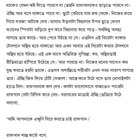
মাকেও যেমন কষ্ট দিতে পারবে না তেমনি রাফসানকেও ছাড়তে পারবে না।
ঐচ্ছি আর বসে থাকতে পারে না। ছুটে বেরিয়ে যায় রুম থেকে। নিজের রুমে
গিয়ে দরজা আটকে দেয়। মাথার উড়নাটা বিছানার উপর ছুড়ে ফেলে
ফ্যানের স্পিডটা বাড়িয়ে ধুপ করে বিছানায় শুয়ে পড়ে। সবকিছু অসহ্য
লাগছে তার কাছে। আর পেরে উঠছে না সে। এতদিন এই বিয়েটা ভাঙ্গার
টেনশনে অস্থির হয়ে থাকতো আর এখন আবার এই বিয়েটা করার টেনশনে
অস্থির হয়ে উঠছে। এই এক মাসে অতিরিক্ত দুশ্চিন্তা, ভয়, অস্থিরতাই
রীতিমতো হাঁপিয়ে উঠেছে সে। আর পারছে না। নিজের মনের সাথেও কম
যুদ্ধ করতে হয়নি তাকে। এতসব অশান্তিতে শরীরটা এখন বড্ড খারাপ লাগছে
তার। ঐচ্ছি জিভ দিয়ে ঠোঁট ভেজাল। আস্তে করে উঠে বসে তার মোবাইলটা
হাতে নিল। রাফসানকে কল দেয়। কলটা ভালোভাবে বাজতেও পারেনি
রাফসান সেটা রিসিভ করে নেয়। বরাবরের মতোই ঐচ্ছি তেতিয়ে উঠে
বললো,
‘আমি আপনাকে এক্ষুণি বিয়ে করতে চাই রাফসান।’
রাফসান শান্ত কন্ঠে বলে,