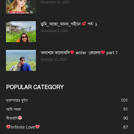
December 31, 2021
তুমি_আছো_মনের_গহীনে
পর্ব- ১
November 8, 2021
অবশেষে ভালোবাসি
writer :রোদেলা
part:1
October 21, 2021
POPULAR CATEGORY
ভ্যাম্পায়ার কুইন
101
আমি পদ্মজা
91
লীলাবালি
90
Infinite Love
87