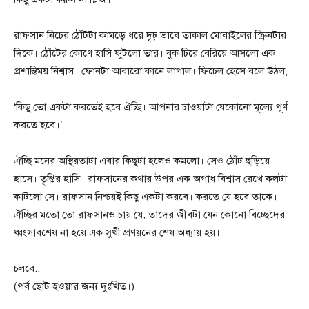
রাফসান নিচের ঠোঁটটা কামড়ে ধরে দৃঢ় ভাবে তাকাল মোবাইলের স্ক্রিনটার
দিকে। ঠোঁটের কোণে হাসি ফুটলো তার। বুক চিরে বেরিয়ে আসলো এক
প্রশান্তিময় নিশ্বাস। ফোনটা আবারো কানে লাগাল। ফিচেল হেসে বলে উঠল,
‘কিছু তো একটা করতেই হবে ঐচ্ছি। আপনার চাওয়াটা যেকোনো মূল্যে পূর্ণ
করতে হবে।’
ঐচ্ছি মনের অস্থিরতাটা এবার কিছুটা হলেও কমলো। সেও ঠোঁট ছড়িয়ে
হাসে। তৃপ্তির হাসি। রাফসানের কথার উপর এক অগাধ বিশ্বাস রেখে কলটা
কাটলো সে। রাফসান নিশ্চয়ই কিছু একটা করবে। করতে যে হবে তাকে।
ঐচ্ছির মতো তো রাফসানও চায় যে, তাদের জীবটা যেন কোনো বিচ্ছেদের
ধ্বংসাবশেষ না হয়ে এক সুখী প্রণয়নের শেষ অধ্যায় হয়।
চলবে..
(পর্ব ছোট হওয়ার জন্য দুঃখিত।)