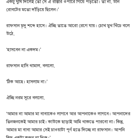
একটু ঘুষি দিলেই তো সে ঐ রাস্তার ওপারে গিয়ে পড়তো। তা না, উনি
রোবটের মতো দাঁড়িয়ে ছিলেন।’
রাফসান মৃদু শব্দে হাসে। ঐচ্ছি তাতে আরো রেগে যায়। চোখ মুখ খিঁচে বলে
উঠে,
‘হাসবেন না একদম।’
রাফসান হাসি থামাল, বললো,
‘ঠিক আছে। হাসলাম না।’
ঐচ্ছি নরম সুরে বললো,
‘আমার না আমার মা বাবাকেও লাগবে আর আপনাকেও লাগবে। আপনাদের
তিনজনকেই আমার চাই। কাউকে ছাড়াই আমি থাকতে পারবো না। কিন্তু,
আমার মা বাবা আমার সেই চাওয়াটা পূর্ণ হতে দিচ্ছে না রাফসান। আপনি
কিছু একটা করুন না প্লিজ।’