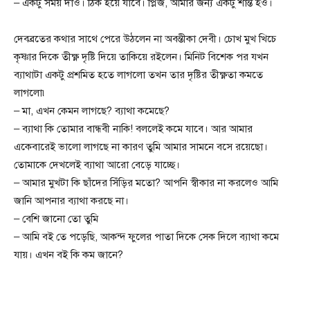
– একটু সময় দাও। ঠিক হয়ে যাবে। প্লিজ, আমার জন্য একটু শান্ত হও।
দেবব্রতের কথার সাথে পেরে উঠলেন না অবন্তীকা দেবী। চোখ মুখ খিচে
কৃষ্ণার দিকে তীক্ষ্ণ দৃষ্টি দিয়ে তাকিয়ে রইলেন। মিনিট বিশেক পর যখন
ব্যাথাটা একটু প্রশমিত হতে লাগলো তখন তার দৃষ্টির তীক্ষ্ণতা কমতে
লাগলো৷
– মা, এখন কেমন লাগছে? ব্যাথা কমেছে?
– ব্যাথা কি তোমার বান্ধবী নাকি! বললেই কমে যাবে। আর আমার
একেবারেই ভালো লাগছে না কারণ তুমি আমার সামনে বসে রয়েছো।
তোমাকে দেখলেই ব্যাথা আরো বেড়ে যাচ্ছে।
– আমার মুখটা কি ছাঁদের সিঁড়ির মতো? আপনি স্বীকার না করলেও আমি
জানি আপনার ব্যাথা করছে না।
– বেশি জানো তো তুমি
– আমি বই তে পড়েছি, আকন্দ ফুলের পাতা দিকে সেক দিলে ব্যাথা কমে
যায়। এখন বই কি কম জানে?