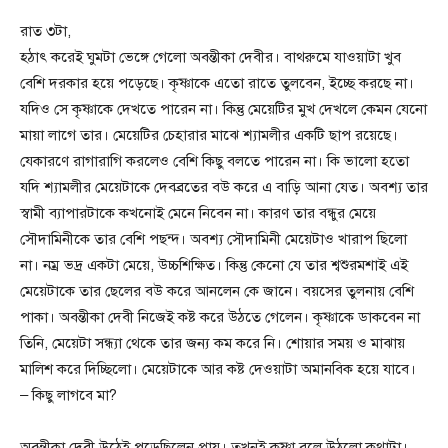
রাত ৩টা,
হঠাৎ করেই ঘুমটা ভেঙ্গে গেলো অবন্তীকা দেবীর। বাথরুমে যাওয়াটা খুব
বেশি দরকার হয়ে পড়েছে। কৃষ্ণাকে এতো রাতে তুলবেন, ইচ্ছে করছে না।
যদিও সে কৃষ্ণাকে দেখতে পারেন না। কিন্তু মেয়েটির মুখ দেখলে কেমন যেনো
মায়া লাগে তার। মেয়েটির চেহারার মাঝে শ্যামলীর একটি ছাপ রয়েছে।
যেকারণে রাগারাগি করলেও বেশি কিছু বলতে পারেন না। কি ভালো হতো
যদি শ্যামলীর মেয়েটাকে দেবব্রতের বউ করে এ বাড়ি আনা যেত। অবশ্য তার
স্বামী ব্যাপারটাকে কখনোই মেনে নিবেন না। কারণ তার বন্ধুর মেয়ে
সৌদামিনীকে তার বেশি পছন্দ। অবশ্য সৌদামিনী মেয়েটাও খারাপ ছিলো
না। নম্র ভদ্র একটা মেয়ে, উচ্চশিক্ষিত। কিন্তু কেনো যে তার শ্বশুরমশাই এই
মেয়েটাকে তার ছেলের বউ করে আনলেন কে জানে। বয়সের তুলনায় বেশি
পাকা। অবন্তীকা দেবী নিজেই কষ্ট করে উঠতে গেলেন। কৃষ্ণাকে ডাকবেন না
তিনি, মেয়েটা সন্ধ্যা থেকে তার জন্য কম করে নি। শোয়ার সময় ও মাঝায়
মালিশ করে দিচ্ছিলো। মেয়েটাকে আর কষ্ট দেওয়াটা অমানবিক হয়ে যাবে।
– কিছু লাগবে মা?
অবন্তীকা দেবী উঠেই পড়েছিলেন প্রায়। তখনই কৃষ্ণা বলে উঠলো কথাটা।