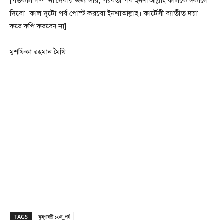
[গতকাল গল্প না দেবার জন্য সরি, পরবর্তী পর্ব ইনশাআল্লাহ কালকে সকালে
দিবো। কাল দুটো পর্ব পোস্ট করবো ইনশাআল্লাহ। কার্টেসী ব্যাতীত দয়া
করে কপি করবেন না]
মুশফিকা রহমান মৈথি
TAGS
কৃষ্ণাবতী ১৩ম_পর্ব