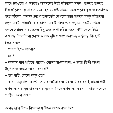
সাথে চুলগুলো ও উড়ছে। আনমনেই উঠে দাঁড়ালো অর্জুন। হাটতে হাটতে
ঠিক দাঁড়ালো কৃষ্ণার সামনে। হঠাৎ কেউ সামনে এসে পড়ায় কৃষ্ণাও হতচকিত
হয়ে উঠলো। অবাক চোখে তাকাতেই দেখলো তার সামনে অর্জুন দাঁড়ালো।
হলুদ একটা পাঞ্জাবী আর কালো একটি জিন্স তার পড়নে। কেউ দেখলে
বলবে হুমায়ুন আহমেদের হিমু এবং রুপা চরিত্র যেনো গল্প থেকে উঠে
এসেছে। টানা টানা চোখে অবাক দৃষ্টি প্রয়োগ করতেই অর্জুন মুচকি হাসি
দিয়ে বললো,
– গাণ গাইতে পারো?
– হ্যা?
– বললাম গাণ গাইতে পারো? সোজা বাংলা ভাষা, এ ছাড়া হিন্দী অথবা
ইংলিশেও বলতে পারি। বলবো?
– হ্যা পারি, কেনো বলুন তো?
– কারণ এন্যুয়াল ফেস্টে তোমার পার্টনার আমি। আমি বরাবর ই ভালো গাই।
এখন তোমার সুর যদি আমার সুরে না মিলে তখন তো সমস্যা। আজ বিকেলে
প্রাক্টিস। চলে এসো
বলেই হাটা দিতে নিলে কৃষ্ণা পিছন থেকে বলে উঠে,