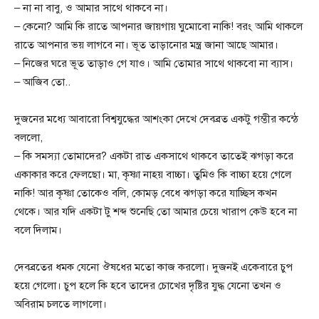
– না না বাবু, ও আমার সাথে থাকবে না।
– কেনো? আমি কি রাতে আপনার জায়গায় ঘুমোবো নাকি! বরং আমি থাকলে
রাতে আপনার ভয় লাগবে না। ভূত তাড়ানোর মন্ত্র জানা আছে আমার।
– নিজের ঘরে ভূত তাড়াও গে যাও। আমি তোমার সাথে থাকবো না ব্যাস।
– আজিব তো..
দুজনের মধ্যে আবারো বিশ্বযুদ্ধের আশংকা দেখে দেবব্রত একটু গম্ভীর কন্ঠে
বললো,
– কি সমস্যা তোমাদের? একটা রাত একসাথে থাকবে তাতেই ঝগড়া করে
একাকার করে ফেলছো। মা, কৃষ্ণা নাহয় বাচ্চা। তুমিও কি বাচ্চা হয়ে গেলে
নাকি! আর কৃষ্ণা তোকেও বলি, কোমড় বেধে ঝগড়া করে যাচ্ছিস কখন
থেকে। আর যদি একটা টু শব্দ শুনেছি তো আমার চেয়ে খারাপ কেউ হবে না
বলে দিলাম।
দেবব্রতের ধমক যেনো ঔষধের মতো কাজ করলো। দুজনই একেবারে চুপ
হয়ে গেলো। চুপ হলে কি হবে তাদের চোখের দৃষ্টির‍ যুদ্ধ যেনো তখন ও
অবিরাম চলতে লাগলো।