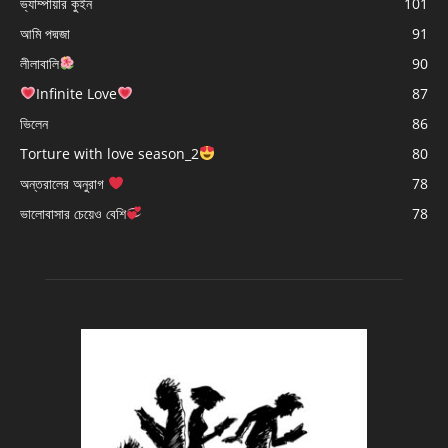
ভ্যাম্পায়ার কুইন
101
আমি পদ্মজা
91
লীলাবালি
90
Infinite Love
87
ভিলেন
86
Torture with love season_2
80
অন্তরালের অনুরাগ
78
ভালোবাসার চেয়েও বেশি
78