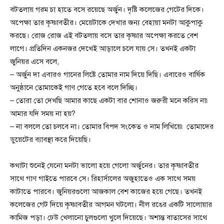
বটতলায় গরম চা হাতে বসে রয়েছে অর্জুন। দৃষ্টি কলেজের গেটের দিকে।
অপেক্ষা তার কৃষ্ণাবতীর। মেয়েটাকে দেখার জন্য বেহায়া মনটা আকুপাকু
করছে। রোজ রোজ এই বটতলায় বসে তার কৃষ্ণার অপেক্ষা করতে বেশ
লাগে। প্রতিদিন একনজর দেখেই আড়ালে চলে যায় সে। তখনই একটা
জুনিয়র এসে বলে,
– অর্জুন দা এবারও গানের লিষ্টে তোমার নাম দিয়ে দিছি। এবারেও বার্ষিক
অনুষ্ঠানে তোমাকেই গাণ গেতে হবে বলে দিচ্ছি।
– তোরা তো দেখছি আমার কাছে একটা বার শোনাও জরুরী মনে করিস না৷
আমার যদি সময় না হয়?
– না বললে তো চলবে না। তোমার বিপদ সংকেত ও নাম লিখিয়ে৷ তোমাদের
ডুয়েটের ব্যাবস্থা করে দিয়েছি।
কথাটা শুনেই যেনো মনটা ভালো হয়ে গেলো অর্জুনের। তার কৃষ্ণাবতীর
সাথে গাণ গাইতে পারবে সে। রিহার্সালের অজুহাতেও এক সাথে সময়
কাটাতে পারবে। জুনিয়রগুলো আজকাল বেশ কাজের হয়ে গেছে। তখনই
কলেজের গেট দিয়ে কৃষ্ণাবতীর আগমন ঘটলো। নীল রঙের একটি সালোয়ার
কামিজ পড়া। ঢেউ খেলানো চুলগুলো খুলে দিয়েছে। অশান্ত বাতাসের সাথে