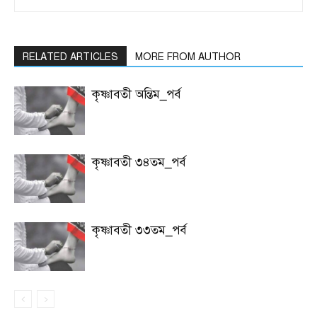
RELATED ARTICLES
MORE FROM AUTHOR
কৃষ্ণাবতী অন্তিম_পর্ব
কৃষ্ণাবতী ৩৪তম_পর্ব
কৃষ্ণাবতী ৩৩তম_পর্ব