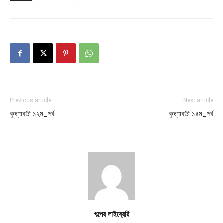
Previous article
Next article
কৃষ্ণাবতী ১২ম_পর্ব
কৃষ্ণাবতী ১৪ম_পর্ব
গল্পের লাইব্রেরি