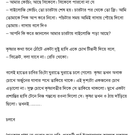
– আমার কোচিং আছে বিকেলে। বিকেলে পারবো না যে
– বাইলোজি কোচিং তো চারটায় শেষ হয়। চারটার পর থেকে তো ফ্রি। আমি
তোমাকে পিক আপ করে নিবো। পাঁচটার সময় আমিই বাসায় পৌছে দিবো
তোমায়। বাসায় বলে দিও
– আপনি কি করে জানলেন আমার চারটায় বাইলোজি পড়া আছে?
কৃষ্ণার কথা শুনে ঠোঁটে একটা দুষ্টু হাসি একে চোখ টিপ্পনী দিয়ে বলে,
– সিক্রেট, বলা যাবে না। রেডি থেকো।
বলেই হাতের চাবির রিংটা ঘুরাতে ঘুরাতে চলে গেলো৷ কৃষ্ণা তখন অবাক
চোখে অর্জুনের যাবার পথে তাকিয়ে থাকে। এই দৃশ্যটা একজনের চোখ
এড়ালো না। সূক্ষ্ণ চোখে কৃষ্ণাবতীর দিকে সে তাকিয়ে থাকলো। মুখে একটা
প্রশান্তির হাসি টেনে নিজ গন্তব্যে রওনা দিলো সে। কৃষ্ণা তখন ও ঠায় দাঁড়িয়ে
ছিলো। তখনই..…….
চলবে