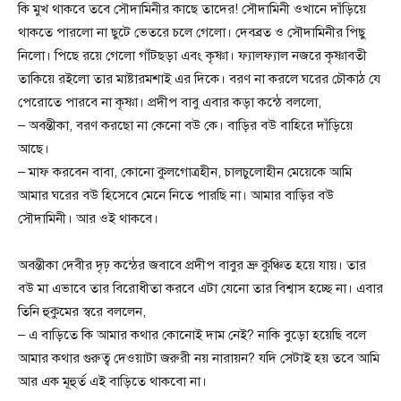
কি মুখ থাকবে তবে সৌদামিনীর কাছে তাদের! সৌদামিনী ওখানে দাঁড়িয়ে
থাকতে পারলো না ছুটে ভেতরে চলে গেলো। দেবব্রত ও সৌদামিনীর পিছু
নিলো। পিছে রয়ে গেলো গাঁটছড়া এবং কৃষ্ণা। ফ্যালফ্যাল নজরে কৃষ্ণাবতী
তাকিয়ে রইলো তার মাষ্টারমশাই এর দিকে। বরণ না করলে ঘরের চৌকাঠ যে
পেরোতে পারবে না কৃষ্ণা। প্রদীপ বাবু এবার কড়া কন্ঠে বললো,
– অবন্তীকা, বরণ করছো না কেনো বউ কে। বাড়ির বউ বাহিরে দাঁড়িয়ে
আছে।
– মাফ করবেন বাবা, কোনো কুলগোত্রহীন, চালচুলোহীন মেয়েকে আমি
আমার ঘরের বউ হিসেবে মেনে নিতে পারছি না। আমার বাড়ির বউ
সৌদামিনী। আর ওই থাকবে।
অবন্তীকা দেবীর দৃঢ় কন্ঠের জবাবে প্রদীপ বাবুর ভ্রু কুঞ্চিত হয়ে যায়। তার
বউ মা এভাবে তার বিরোধীতা করবে এটা যেনো তার বিশ্বাস হচ্ছে না। এবার
তিনি হুকুমের স্বরে বললেন,
– এ বাড়িতে কি আমার কথার কোনোই দাম নেই? নাকি বুড়ো হয়েছি বলে
আমার কথার গুরুত্ব দেওয়াটা জরুরী নয় নারায়ন? যদি সেটাই হয় তবে আমি
আর এক মূহুর্ত এই বাড়িতে থাকবো না।