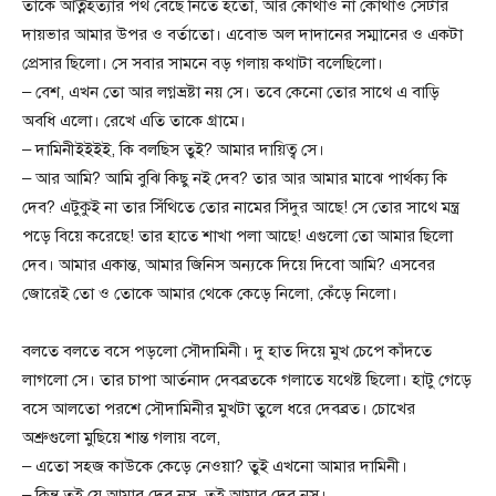
তাকে আত্নহত্যার পথ বেছে নিতে হতো, আর কোথাও না কোথাও সেটার
দায়ভার আমার উপর ও বর্তাতো। এবোভ অল দাদানের সম্মানের ও একটা
প্রেসার ছিলো। সে সবার সামনে বড় গলায় কথাটা বলেছিলো।
– বেশ, এখন তো আর লগ্নভ্রষ্টা নয় সে। তবে কেনো তোর সাথে এ বাড়ি
অবধি এলো। রেখে এতি তাকে গ্রামে।
– দামিনীইইইই, কি বলছিস তুই? আমার দায়িত্ব সে।
– আর আমি? আমি বুঝি কিছু নই দেব? তার আর আমার মাঝে পার্থক্য কি
দেব? এটুকুই না তার সিঁথিতে তোর নামের সিঁদুর আছে! সে তোর সাথে মন্ত্র
পড়ে বিয়ে করেছে! তার হাতে শাখা পলা আছে! এগুলো তো আমার ছিলো
দেব। আমার একান্ত, আমার জিনিস অন্যকে দিয়ে দিবো আমি? এসবের
জোরেই তো ও তোকে আমার থেকে কেড়ে নিলো, কেঁড়ে নিলো।
বলতে বলতে বসে পড়লো সৌদামিনী। দু হাত দিয়ে মুখ চেপে কাঁদতে
লাগলো সে। তার চাপা আর্তনাদ দেবব্রতকে গলাতে যথেষ্ট ছিলো। হাটু গেড়ে
বসে আলতো পরশে সৌদামিনীর মুখটা তুলে ধরে দেবব্রত। চোখের
অশ্রুগুলো মুছিয়ে শান্ত গলায় বলে,
– এতো সহজ কাউকে কেড়ে নেওয়া? তুই এখনো আমার দামিনী।
– কিন্তু তুই যে আমার দেব নস, তুই আমার দেব নস।