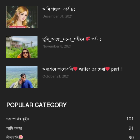
আমি পদ্মজা -পর্ব ৯১
December 31, 2021
তুমি_আছো_মনের_গহীনে
পর্ব- ১
November 8, 2021
অবশেষে ভালোবাসি
writer :রোদেলা
part:1
October 21, 2021
POPULAR CATEGORY
ভ্যাম্পায়ার কুইন
101
আমি পদ্মজা
91
লীলাবালি
90