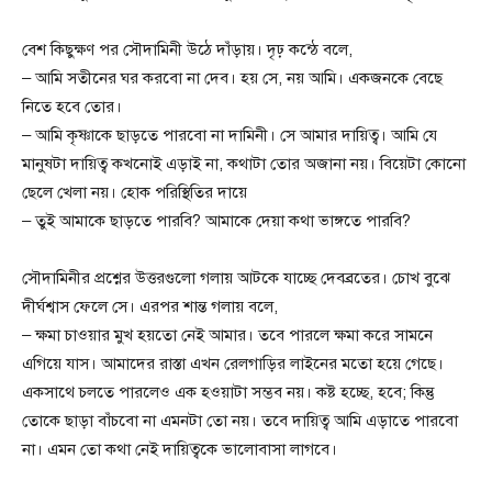
বেশ কিছুক্ষণ পর সৌদামিনী উঠে দাঁড়ায়। দৃঢ় কন্ঠে বলে,
– আমি সতীনের ঘর করবো না দেব। হয় সে, নয় আমি। একজনকে বেছে
নিতে হবে তোর।
– আমি কৃষ্ণাকে ছাড়তে পারবো না দামিনী। সে আমার দায়িত্ব। আমি যে
মানুষটা দায়িত্ব কখনোই এড়াই না, কথাটা তোর অজানা নয়। বিয়েটা কোনো
ছেলে খেলা নয়। হোক পরিস্থিতির দায়ে
– তুই আমাকে ছাড়তে পারবি? আমাকে দেয়া কথা ভাঙ্গতে পারবি?
সৌদামিনীর প্রশ্নের উত্তরগুলো গলায় আটকে যাচ্ছে দেবব্রতের। চোখ বুঝে
দীর্ঘশ্বাস ফেলে সে। এরপর শান্ত গলায় বলে,
– ক্ষমা চাওয়ার মুখ হয়তো নেই আমার। তবে পারলে ক্ষমা করে সামনে
এগিয়ে যাস। আমাদের রাস্তা এখন রেলগাড়ির লাইনের মতো হয়ে গেছে।
একসাথে চলতে পারলেও এক হওয়াটা সম্ভব নয়। কষ্ট হচ্ছে, হবে; কিন্তু
তোকে ছাড়া বাঁচবো না এমনটা তো নয়। তবে দায়িত্ব আমি এড়াতে পারবো
না। এমন তো কথা নেই দায়িত্বকে ভালোবাসা লাগবে।