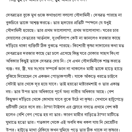
দেবব্রতের বুকে মুখ গুজে কথাগুলো বললো সৌদামিনী। দেবব্রত পারছে না
বুকচিরে তাকে আশ্বস্ত করতে। তার হৃদয়ের প্রতিটি স্পন্দনে যে শুধুই
সৌদামিনী হয়েছে। তার প্রথম ভালোলাগা, প্রথম ভালোবাসা। ঘরের চার
দেয়ালের ভেতরের আর্তনাদ, দুঃখবিলাপ কেউ না জানলেও দরজার কাছে
দাঁড়িয়ে থাকা ব্যক্তিটি ঠিক বুঝতে পারছে। কিশোরী কৃষ্ণা দাদানের কথা মত
দেবব্রতের দরজার কাছে তো চলে এসেছে কিন্তু ঘরে ঢোকার সাহস কিংবা
অধিকার কিছুই তাকে দেবব্রত দেয় নি। সে এখন সৌদামিনীকে শান্ত করতে
ব্যস্ত। বর, স্ত্রী, ঘর সংসার সম্পর্কে জ্ঞান না থাকলেও মামী তাকে হাড়ে হাড়ে
বুঝিয়ে দিয়েছেন সে একজন পোড়াকপালী। যাকে আঁকড়ে ধরতে চাইবে
সেটাই তার থেকে দূর হয়ে যাবে। তাই হয়তো মাষ্টারমশাই ও তার একান্ত
নয়। তার উপর তার অধিকারে পূর্বে অন্য নারীর অধিকার আছে। বেশ
কিছুক্ষণ দাঁড়িয়ে থেকে কোথায় যাবে বুঝে উঠে না কৃষ্ণা। সেখানে হাটুগেড়ে
গুটিশুটি মেরে বসে রয়। ঠান্ডা টাইলস এর ফ্লোরে বসতে প্রথমে বেশ কষ্ট
হলেও বেশি বেগ পেতে হয় না তার। কারণ মামীর বাড়িতে ঠান্ডা মাটিতে
ঘুমাতে হতো তার। গতকাল থেকে এই অবধি কম ধকল যায় নি মেয়েটির
উপর। হাটুতে মাথা ঠেকিয়ে কখন ঘুমিয়ে পড়ে তার ঠিক থাকে না কৃষ্ণার।