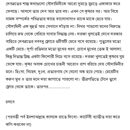
দেবব্রতের শান্ত কথাগুলো সৌদামিনীকে আরো দুমড়ে মুচড়ে একাকার করে
ফেলছে। আসলে তার দেব আর তার নয়। এখন সে কৃষ্ণার বর। আর বিয়ে
নামক সম্পর্কের পবিত্রতার কাছে ভালোবাসাও মাঝে মাঝে হেরে যায়।
সৌদামিনী এক মূহুর্ত আর সেখানে দাঁড়ায় না। নিথর পাগুলো মনের বিরুদ্ধে
চালিয়ে রুম থেকে বেরিয়ে যাবার সিদ্ধান্ত নেয়। দরজা খুলতেই দেখে দরজার
বাহিরে দেবব্রতের নববধু ফ্লোরে গুটিশুটি মেরে বসে রয়েছে। পুতুলের মতো
একটি মেয়ে। দূর্গা প্রতিমার মতো মুখের ধরণ, চোখে মুখের তেজ ই আলাদা,
কিন্তু নিতান্ত স্নিগ্ধ একটা কিশোরী নিচে বসে রয়েছে। দরজা খুলতেই কৃষ্ণার ঘুম
ভেঙ্গে যায়। কৃষ্ণা অবাক চোখের চাহনী আরোও রাগ ধরিয়ে দেয় সৌদামিনীর
মনে। হিংসা, বিদ্বেষ, দুঃখ, প্রতারণায় সে যেনো অন্ধ হয়ে গেছে। মেয়েটির
করুণ মুখ ও তার মনে দয়া জাগাতে পারলো না। তীব্রগতিতে টেনে তুলে
ফ্লোর থেকে তাকে। তারপর……………
চলবে
(পরবর্তী পর্ব ইনশাআল্লাহ কালকে রাতে দিবো। কার্টেসী ব্যাতীত দয়া করে
কপি করবেন না)