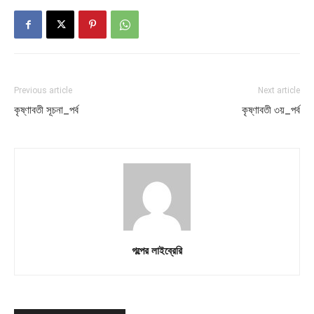
Previous article
Next article
কৃষ্ণাবতী সূচনা_পর্ব
কৃষ্ণাবতী ৩য়_পর্ব
গল্পের লাইব্রেরি