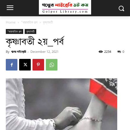
Home
"ধারাবাহিক গল্প
কৃষ্ণাবতী
"ধারাবাহিক গল্প
কৃষ্ণাবতী
কৃষ্ণাবতী ২য়_পর্ব
By
গল্পের লাইব্রেরি
-
December 12, 2021
2234
0