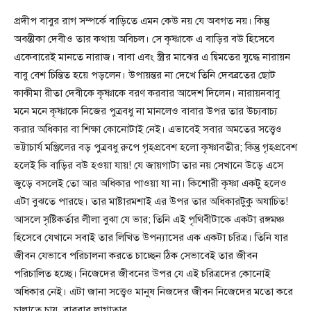
প্রদীপ বাবুর রাগ সম্পর্কে বাড়িতে এমন কেউ নয় যে অবগত নয়। কিন্তু
অবন্তীকা দেবীও তার কথায় অবিচল। সে কৃষ্ণাকে এ বাড়ির বউ হিসেবে
একেবারেই মানতে নারাজ। বাবা এবং স্ত্রীর মাঝের এ দ্বিমতের যুদ্ধে নারায়ন
বাবু বেশ চিন্তিত হয়ে পড়লেন। উপায়ন্তর না দেখে তিনি দেবব্রতের ছোট
কাকীমা রীতা দেবীকে কৃষ্ণাকে বরণ করবার আদেশ দিলেন। নারায়নবাবু
মনে মনে কৃষ্ণাকে নিজের পুত্রবধু না মানলেও বাবার উপর তার উচ্যবাচ্য
করার অধিকার বা শিক্ষা কোনোটাই নেই। এভাবেই সবার অমতের সত্ত্বেও
ভট্টাচার্য মঞ্জিলের বড় পুত্রবধু রুপে গৃহপ্রবেশ হলো কৃষ্ণাবতীর; কিন্তু গৃহপ্রবেশ
হলেই কি বাড়ির বউ হওয়া যায়! যে জায়গাটা তার নয় সেখানে উড়ে এসে
জুড়ে বসলেই তো আর অধিকার পাওয়া যা না। কিশোরী কৃষ্ণা একটু হলেও
এটা বুঝতে পারছে। তার মাষ্টারমশাই এর উপর তার অধিকারটুকু অযাচিত!
আসলে সৃষ্টিকর্তার লীলা বুঝা যে ভার; তিনি এই পৃথিবীটাকে একটা রঙ্গমঞ্চ
হিসেবে যেখানে সবাই তার লিখিত উপন্যাসের এক একটা চরিত্র। তিনি যার
জীবন যেভাবে পরিচালনা করতে চাচ্ছেন ঠিক সেভাবেই তার জীবন
পরিচালিত হচ্ছে। নিজেদের জীবনের উপর যে এই চরিত্রদের কোনোই
অধিকার নেই। এটা জানা সত্ত্বেও মানুষ নিজদের জীবন নিজেদের মতো করে
চালাতে চায়, বারবার লাগাতার_______