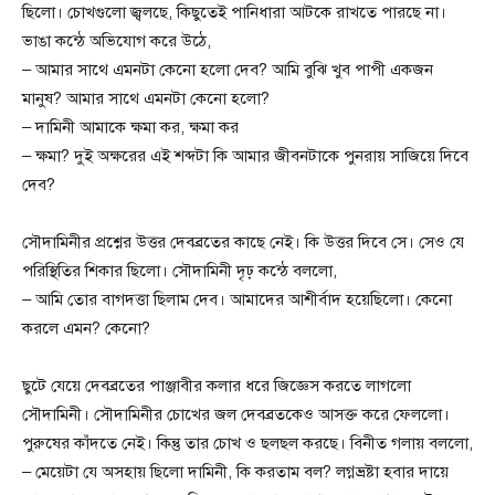
ছিলো। চোখগুলো জ্বলছে, কিছুতেই পানিধারা আটকে রাখতে পারছে না।
ভাঙা কন্ঠে অভিযোগ করে উঠে,
– আমার সাথে এমনটা কেনো হলো দেব? আমি বুঝি খুব পাপী একজন
মানুষ? আমার সাথে এমনটা কেনো হলো?
– দামিনী আমাকে ক্ষমা কর, ক্ষমা কর
– ক্ষমা? দুই অক্ষরের এই শব্দটা কি আমার জীবনটাকে পুনরায় সাজিয়ে দিবে
দেব?
সৌদামিনীর প্রশ্নের উত্তর দেবব্রতের কাছে নেই। কি উত্তর দিবে সে। সেও যে
পরিস্থিতির শিকার ছিলো। সৌদামিনী দৃঢ় কন্ঠে বললো,
– আমি তোর বাগদত্তা ছিলাম দেব। আমাদের আশীর্বাদ হয়েছিলো। কেনো
করলে এমন? কেনো?
ছুটে যেয়ে দেবব্রতের পাঞ্জাবীর কলার ধরে জিজ্ঞেস করতে লাগলো
সৌদামিনী। সৌদামিনীর চোখের জল দেবব্রতকেও আসক্ত করে ফেললো।
পুরুষের কাঁদতে নেই। কিন্তু তার চোখ ও ছলছল করছে। বিনীত গলায় বললো,
– মেয়েটা যে অসহায় ছিলো দামিনী, কি করতাম বল? লগ্নভ্রষ্টা হবার দায়ে