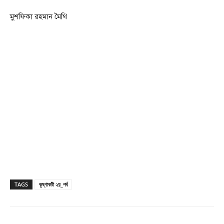
মুশফিকা রহমান মৈথি
TAGS
কৃষ্ণাবতী ২য়_পর্ব