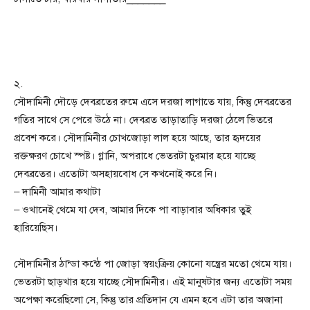
২.
সৌদামিনী দৌড়ে দেবব্রতের রুমে এসে দরজা লাগাতে যায়, কিন্তু দেবব্রতের
গতির সাথে সে পেরে উঠে না। দেবব্রত তাড়াতাড়ি দরজা ঠেলে ভিতরে
প্রবেশ করে। সৌদামিনীর চোখজোড়া লাল হয়ে আছে, তার হৃদয়ের
রক্তক্ষরণ চোখে স্পষ্ট। গ্লানি, অপরাধে ভেতরটা চুরমার হয়ে যাচ্ছে
দেবব্রতের। এতোটা অসহায়বোধ সে কখনোই করে নি।
– দামিনী আমার কথাটা
– ওখানেই থেমে যা দেব, আমার দিকে পা বাড়াবার অধিকার তুই
হারিয়েছিস।
সৌদামিনীর ঠান্ডা কন্ঠে পা জোড়া স্বয়ংক্রিয় কোনো যন্ত্রের মতো থেমে যায়।
ভেতরটা ছাড়খার হয়ে যাচ্ছে সৌদামিনীর। এই মানুষটার জন্য এতোটা সময়
অপেক্ষা করেছিলো সে, কিন্তু তার প্রতিদান যে এমন হবে এটা তার অজানা