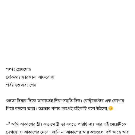
গল্পঃ প্রেমমোহ
লেকিকাঃ ফারজানা আফরোজ
পর্বঃ ২৩ এবং শেষ
শুভ্রতা দিয়ার দিকে তাকাতেই দিয়া সম্মতি দিল। রেস্টুরেন্টের এক কোণায়
গিয়ে বসলো তারা। শুভ্রতার বলার আগেই মহিলাটি বলে উঠলো,
–” আমি আকাশের স্ত্রী। কততম স্ত্রী তা বলতে পারছি না। আর এই মেয়েটিকে
দেখছো ও আকাশের মেয়ে। জানি না আকাশের আর কতগুলো বউ আছে আর