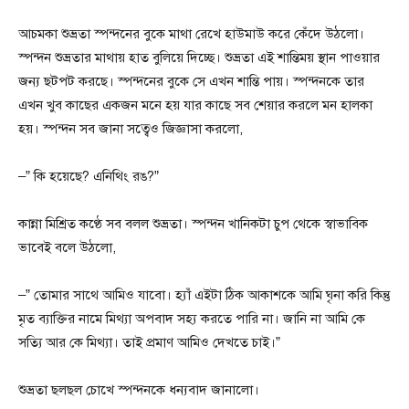
আচমকা শুভ্রতা স্পন্দনের বুকে মাথা রেখে হাউমাউ করে কেঁদে উঠলো।
স্পন্দন শুভ্রতার মাথায় হাত বুলিয়ে দিচ্ছে। শুভ্রতা এই শান্তিময় স্থান পাওয়ার
জন্য ছটপট করছে। স্পন্দনের বুকে সে এখন শান্তি পায়। স্পন্দনকে তার
এখন খুব কাছের একজন মনে হয় যার কাছে সব শেয়ার করলে মন হালকা
হয়। স্পন্দন সব জানা সত্বেও জিজ্ঞাসা করলো,
–” কি হয়েছে? এনিথিং রঙ?”
কান্না মিশ্রিত কণ্ঠে সব বলল শুভ্রতা। স্পন্দন খানিকটা চুপ থেকে স্বাভাবিক
ভাবেই বলে উঠলো,
–” তোমার সাথে আমিও যাবো। হ্যাঁ এইটা ঠিক আকাশকে আমি ঘৃনা করি কিন্তু
মৃত ব্যাক্তির নামে মিথ্যা অপবাদ সহ্য করতে পারি না। জানি না আমি কে
সত্যি আর কে মিথ্যা। তাই প্রমাণ আমিও দেখতে চাই।”
শুভ্রতা ছলছল চোখে স্পন্দনকে ধন্যবাদ জানালো।