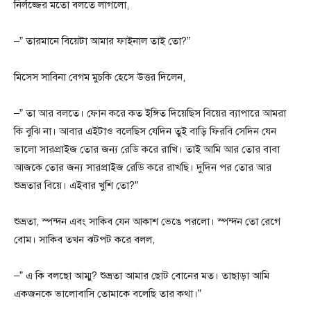
নির্লজ্জের মতো বলতে লাগলো,
–” তারমানে বিয়েটা আমার ফাইনাল তাই তো?”
মিসেস সাবিনা বেগম মুচকি হেসে উত্তর দিলেন,
–” তা আর বলতে। ফোন করে কত ইঙ্গিত দিয়েছিস বিয়ের ব্যাপারে আমরা
কি বুঝি না। আবার এইটাও বলেছিস যেদিন তুই বাড়ি ফিরবি সেদিন যেন
ভালো সারপ্রাইজ তোর জন্য রেডি করে রাখি। তাই আমি আর তোর বাবা
আজকে তোর জন্য সারপ্রাইজ রেডি করে রাখছি। দুদিন পর তোর আর
শুভ্রতার বিয়ে। এইবার খুশি তো?”
শুভ্রতা, স্পন্দন এবং সাকিব যেন আকাশ ভেঙে পরলো। স্পন্দন তো রেগে
বোম। সাকিব তখন ঝটপট করে বলল,
–” এ কি বলছো আম্মু? শুভ্রতা আমার ছোট বোনের মত। তাছাড়া আমি
একজনকে ভালোবাসি তোমাকে বলেছি তার কথা।”