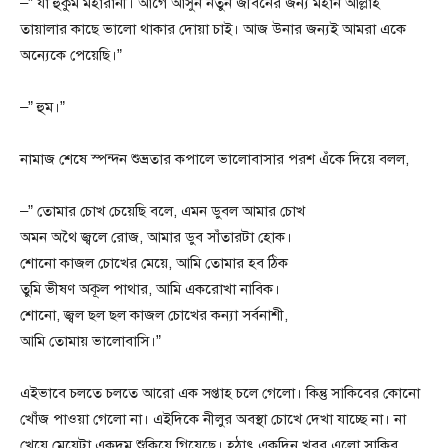
–” যা হুকুম মহারানী। আগে আসুন নতুন জীবনের জন্য মহান আল্লাহ
তায়ালার কাছে ভালো থাকার দোয়া চাই। আজ উনার জন্যই আমরা একে
অন্যেকে পেয়েছি।”
–” হুম।”
নামাজ শেষে স্পন্দন শুভ্রতার কপালে ভালোবাসার পরশ এঁকে দিয়ে বলল,
–” তোমার চোখ চেয়েছি বলে, এমন ডুবল আমার চোখ
অমন অথৈ জ্বলে রোজ, আমার ডুব সাঁতারটা হোক।
শোনো কাজল চোখের মেয়ে, আমি তোমার হব ঠিক
তুমি ভীষণ অকূল পাথার, আমি একরোখা নাবিক।
শোনো, জ্বল ছল ছল কাজল চোখের কন্যা সর্বনাশী,
আমি তোমায় ভালোবাসি।”
এইভাবে চলতে চলতে আরো এক সপ্তাহ চলে গেলো। কিন্তু সাকিবের কোনো
খোঁজ পাওয়া গেলো না। এইদিকে নীলুর অবস্থা চোখে দেখা যাচ্ছে না। না
খেয়ে মেয়েটা একদম শুকিয়ে গিয়েছে। হঠাৎ একদিন খবর এলো সাকিব