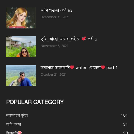
আমি পদ্মজা -পর্ব ৯১
December 31, 2021
তুমি_আছো_মনের_গহীনে
পর্ব- ১
November 8, 2021
অবশেষে ভালোবাসি
writer :রোদেলা
part:1
October 21, 2021
POPULAR CATEGORY
ভ্যাম্পায়ার কুইন
101
আমি পদ্মজা
91
লীলাবালি
90