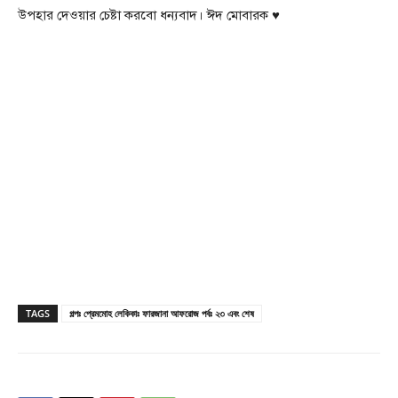
উপহার দেওয়ার চেষ্টা করবো ধন্যবাদ। ঈদ মোবারক ♥️
TAGS
গল্পঃ প্রেমমোহ লেকিকাঃ ফারজানা আফরোজ পর্বঃ ২৩ এবং শেষ