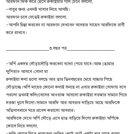
আরফান ফিক করে হেসে রুকাইয়ার গাল টেনে বললো,
~বাবুর জন্য এখনই খাবার নিয়ে আসছি।
আরফান চলে যেতেই রুকাইয়া বললো,
~আপনি চিন্তা করবেন না আরফান দেখবেন আবরার সাহেব আরফিকে রাণী
করে রাখবে।
__________________৩ বছর পর____________________
~অর্পি একদম দৌড়াদৌড়ি করবেনা ব্যাথা পেয়ে যাবে।আজ তোমার
ফুপিরাও আসবে।সোনা মা
রুকাইয়া কথা গুলো বলছে আর তার তিনবছরের মেয়ে বাচ্চার পিছে
দৌড়াচ্ছে।অর্পি মায়ের কোনো কথাই শুনছে না এবার রুকাইয়া সোফায় বসে
পরলো তখনই কলিংবেলের আওয়াজ আসলো রুকাইয়া দরজার সামনে গিয়ে
দরজা খুলে দিলো।সামনে আরফি আর আবরার দাড়িয়ে আছে আরফিকে
অতিসাবধানে ঘরে প্রবেশ করালো আবরার।
আরফিকে দেখে অর্পি দৌড়ে এসে হাত বাড়িয়ে দিলো রুকাইয়া অর্পিকে
কোলে নিয়ে বললো,
~ফুপি কোলে নিতে পারবেনা।ফুপির পেটে ছোট্ট একটা বাবু আছে ব্যাথা