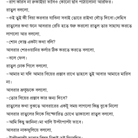
~রাগ করিস না রুকাইয়া ভাবিও কোনো ছবি পাঠালোনা আরফির।
রাতুল বললো,
~ওই তুই কী বিয়া করবার যাবিনা সবাই তোরে রাইখা দৌড় দিবো।দেহিস
রাতুলের কথা শুনে আবরার রেডি হতে শুরু করলো রাতুল তার সাহায্য করতে
লাগলো আর বললো,
~শোন দোস্ত একটা কথা বলি?
আবরার শেরওয়ানির কর্লার ঠিক করতে করতে বললো,
~বলে ফেল।
রাতুল ঢোক গিলে বললো,
~আমার মা যদি আমার বিয়ের প্রস্তাব রাখে তাহলে তুই আবার আমারে মারিস
না।
আবরার ভ্রুকুচকে বললো,
~তোর বিয়ের প্রস্তাব কার জন্য দিবে?
রাতুলের কথা বুঝতে আবরারের একটু সময় লাগলো কিন্তু বুঝে নিলো
আবরার রাতুলের দিকে বিস্ফোরিত চোখে তাকালো রাতুল বললো,
~আমি কিছু জানিনা।মা খালি উল্টাপাল্টা ভাবে।
আবরার নাকফুলিয়ে বললো,
~উল্টাপাল্টা ভাবার বিষয় নিশ্চই তুই দিয়েছিস।