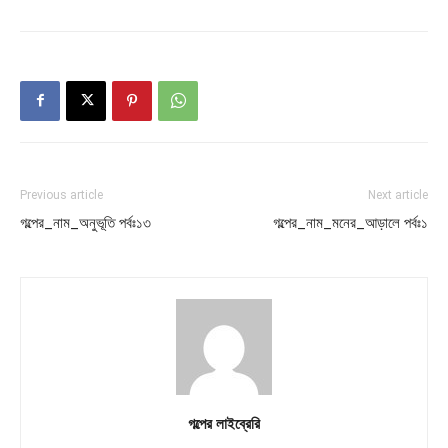
Previous article
Next article
গল্পের_নাম_অনুভূতি পর্বঃ১৩
গল্পের_নাম_মনের_আড়ালে পর্বঃ১
গল্পের লাইব্রেরি