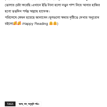
তোলার চেষ্টা করেছি।এখানে ইতি টানা হলো নতুন গল্প নিয়ে আবার হাজির
হবো ততদিন পর্যন্ত আল্লাহ হাফেজ।
পরিশেষে কেমন হয়েছে জানাবেন।ভুলগুলো ক্ষমার দৃষ্টিতে দেখার অনুরোধ
রইলো
।Happy Reading
)
TAGS
গল্পের_নাম_অনুভূতি পর্বঃ৩