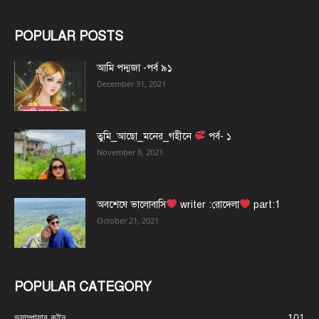
POPULAR POSTS
আমি পদ্মজা -পর্ব ৯১
December 31, 2021
তুমি_আছো_মনের_গহীনে
পর্ব- ১
November 8, 2021
অবশেষে ভালোবাসি
writer :রোদেলা
part:1
October 21, 2021
POPULAR CATEGORY
ভ্যাম্পায়ার কুইন
101