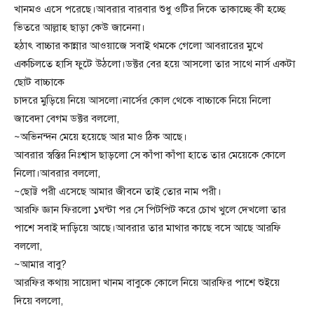
খানমও এসে পরেছে।আবরার বারবার শুধু ওটির দিকে তাকাচ্ছে কী হচ্ছে
ভিতরে আল্লাহ ছাড়া কেউ জানেনা।
হঠাৎ বাচ্চার কান্নার আওয়াজে সবাই থমকে গেলো আবরারের মুখে
একচিলতে হাসি ফুটে উঠলো।ডক্টর বের হয়ে আসলো তার সাথে নার্স একটা
ছোট বাচ্চাকে
চাদরে মুড়িয়ে নিয়ে আসলো।নার্সের কোল থেকে বাচ্চাকে নিয়ে নিলো
জাবেদা বেগম ডক্টর বললো,
~অভিনন্দন মেয়ে হয়েছে আর মাও ঠিক আছে।
আবরার স্বস্তির নিঃশ্বাস ছাড়লো সে কাঁপা কাঁপা হাতে তার মেয়েকে কোলে
নিলো।আবরার বললো,
~ছোট্ট পরী এসেছে আমার জীবনে তাই তোর নাম পরী।
আরফি জ্ঞান ফিরলো ১ঘন্টা পর সে পিটপিট করে চোখ খুলে দেখলো তার
পাশে সবাই দাড়িয়ে আছে।আবরার তার মাথার কাছে বসে আছে আরফি
বললো,
~আমার বাবু?
আরফির কথায় সায়েদা খানম বাবুকে কোলে নিয়ে আরফির পাশে শুইয়ে
দিয়ে বললো,