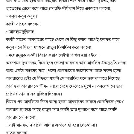
আরফি মায়ের হাত আর ভাইয়ার হাতটা শক্ত করে ধরলো দুজনই তার
হাতেহাত রেখে বসে আছে।আরফি দীর্ঘশ্বাস নিয়ে একসঙ্গে বললো,
~কবুল কবুল কবুল।
কাজী সাহেব বললেন,
~আলহামদুল্লিলাহ
কাজী সাহেব আবরারের কাছে গেলে সে কিছু বলার আগেই ফরফর করে
কবুল বলে দিলো যা শুনে রাতুল ফিসফিস করে বললো,
~মগেরমুল্লুক একটা বিয়ার করার লেইগা পাগল হয়া রইসে।
অবশেষে দুজনেরই বিয়ে হয়ে গেলো আবরার আর আরফির #অনুভূতি গুলো
আজ একটা বন্ধনের নাম পেলো।আবরারের ভালোবাসা আজ সফল হলো
আবরারের চেষ্টা যে বিফলে যায়নি সে আরফির মনে জায়গা করে নিয়েছে।
আরফিও আবরারকে ভীষন ভালোবেসে ফেলেছে মুখে না বললেও সে তার
চোখের ভাষায় সব বুঝিয়ে দিয়েছে।
বিয়ের পর আরফিকে নিয়ে আসা হলো আবরারের সামনে।আরফিকে দেখে
আবরার হা হয়ে আছে রাতুল আর অবনি তার দুপাশে বসে আছে অবনি
আবরারকে বললো,
~ভাই মানসম্মান রাখো আমার এভাবে হা হয়ে থেকো না।
রাতুল বললো,