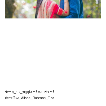
গল্পের_নাম_অনুভূতি পর্বঃ১৪ শেষ পর্ব
#লেখনীতে_Alisha_Rahman_Fiza