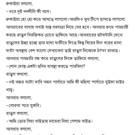
রুকাইয়া বললো,
~ওরে দুষ্ট ননদীনি কী বলে।
রুকাইয়া হো হো করে আসতে লাগলো।আরফিও মুখ টিপে হাসতে লাগলো
আবরারের বাসায় সবাই ব্যস্ত বরযাত্রা নিয়ে বের হবে। আবরার রুমে পায়চারী
করছে রাতুল বিরক্তিকর চোখে তাকিয়ে আছে।আবরারের ছটফটানি দেখে
রাতুলের ইচ্ছা হচ্ছে তার মাথা ফাটিয়ে দিতে কিন্তু বিয়ের দিন বরের মাথা
ফাটা অবস্থায় বেশ ভালো দেখাবেনা তাই রাতুল নিজেকে ঠান্ডা রাখছে।
আবরার পায়চারি বন্ধ করে রাতুলের দিকে তাকিয়ে বললো,
~শোন দোস্ত একটা ছবির ব্যবস্থা করতে পারবিনা?
রাতুল বললো,
~ওই খচ্চর ব্যাটা ভাবি অহন পার্লারে আমি কী মহিলা পার্লারে ডুইকা মাইর
খামু।
আবরার বললো,
~বোরখা পরে ডুকবি।
রাতুল বললো,
~আমি তোর বিয়া খাইতাম মায়েরা নিয়া গেলাম বাইত।
আবরার বললো,