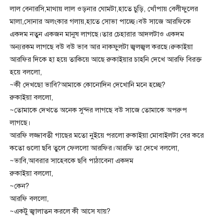
লাল বেনারসি,মাথায় লাল ওড়নার ঘোমটা,হাতে চুড়ি, খোঁপায় বেলীফুলের
মালা,সোনার অলংকার গলায়,হাতে সোভা পাচ্ছে।বউ সাজে আরফিকে
একদম নতুন একজন মানুষ লাগছে।তার চেহারার আদলটাও একদম
অন্যরকম লাগছে বউ বউ ভাব আর নাকফুলটা জ্বলজ্বল করছে।রুকাইয়া
আরফির দিকে হা হয়ে তাকিয়ে আছে রুকাইয়ার চাহনি দেখে আরফি বিরক্ত
হয়ে বললো,
~কী দেখছো ভাবি?আমাকে কোনোদিন দেখোনি মনে হচ্ছে?
রুকাইয়া বললো,
~তোমাকে দেখতে অনেক সুন্দর লাগছে বউ সাজে তোমাকে অপরুপ
লাগছে।
আরফি লজ্জাবতী গাছের মতো নুইয়ে পরলো রুকাইয়া মোবাইলটা বের করে
কতো গুলো ছবি তুলে ফেললো আরফির।আরফি তা দেখে বললো,
~ভাবি,আবরার সাহেবকে ছবি পাঠাবেনা একদম
রুকাইয়া বললো,
~কেন?
আরফি বললো,
~একটু জ্বালাতন করলে কী আসে যায়?