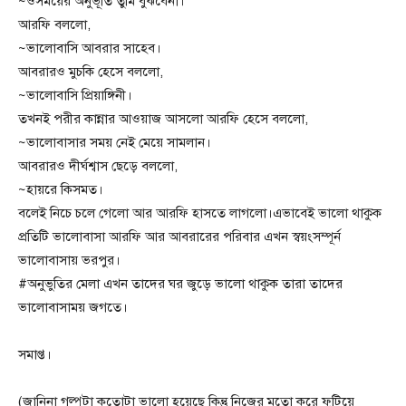
~ওসময়ের অনুভূতি তুমি বুঝবেনা।
আরফি বললো,
~ভালোবাসি আবরার সাহেব।
আবরারও মুচকি হেসে বললো,
~ভালোবাসি প্রিয়াঙ্গিনী।
তখনই পরীর কান্নার আওয়াজ আসলো আরফি হেসে বললো,
~ভালোবাসার সময় নেই মেয়ে সামলান।
আবরারও দীর্ঘশ্বাস ছেড়ে বললো,
~হায়রে কিসমত।
বলেই নিচে চলে গেলো আর আরফি হাসতে লাগলো।এভাবেই ভালো থাকুক
প্রতিটি ভালোবাসা আরফি আর আবরারের পরিবার এখন স্বয়ংসম্পূর্ন
ভালোবাসায় ভরপুর।
#অনুভুতির মেলা এখন তাদের ঘর জুড়ে ভালো থাকুক তারা তাদের
ভালোবাসাময় জগতে।
সমাপ্ত।
(জানিনা গল্পটা কতোটা ভালো হয়েছে কিন্তু নিজের মতো করে ফুটিয়ে