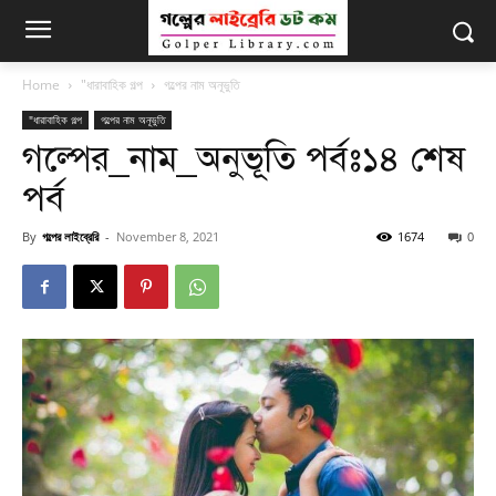
Home
"ধারাবাহিক গল্প
গল্পের নাম অনূভুতি
"ধারাবাহিক গল্প
গল্পের নাম অনূভুতি
গল্পের_নাম_অনুভূতি পর্বঃ১৪ শেষ
পর্ব
By
গল্পের লাইব্রেরি
-
November 8, 2021
1674
0