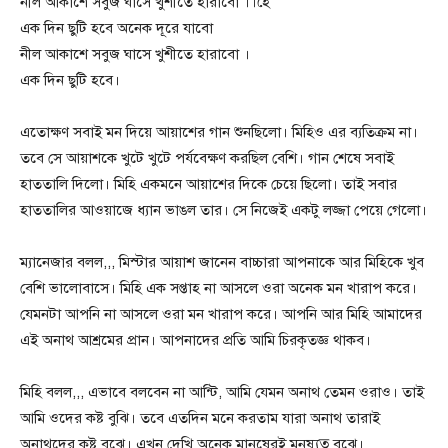
নীল আকাশে সবুজ ঘাসে খুশীতে হারাবো ।।হৈ
এক দিন ছুটি হবে অনেক দূরে যাবো
নীল আকাশে সবুজ ঘাসে খুশীতে হারাবো ।
এক দিন ছুটি হবে।
এতোক্ষণ সবাই মন দিয়ে আয়াশের গান শুনছিলো। মিহিও এর ব্যতিক্রম না।
তবে সে আয়াশকে খুটে খুটে পর্যবেক্ষণ করছিল বেশি। গান শেষে সবাই
হাততালি দিলো। মিহি একমনে আয়াশের দিকে চেয়ে ছিলো। তাই সবার
হাততালির আওয়াজে ধ্যান ভাঙল তার। সে নিজেই একটু লজ্জা পেয়ে গেলো।
ম্যানেজার বলল,,, মিস্টার আয়াশ জানেন বাচ্চারা আপনাকে আর মিহিকে খুব
বেশি ভালোবাসে। মিহি এক সপ্তাহ না আসলে ওরা অনেক মন খারাপ করে।
যেমনটা আপনি না আসলে ওরা মন খারাপ করে। আপনি আর মিহি আমাদের
এই অনাথ আশ্রমের প্রান। আপনাদের প্রতি আমি চিরকৃতজ্ঞ থাকব।
মিহি বলল,,, এভাবে বলবেন না আন্টি, আমি যেমন অনাথ তেমন ওরাও। তাই
আমি ওদের কষ্ট বুঝি। তবে এতদিন মনে করতাম যারা অনাথ তারাই
অনাথদের কষ্ট বুঝে। এখন দেখি অনেক মানুষেরই মনুষ্যত্ব বুঝে।