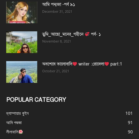
আমি পদ্মজা -পর্ব ৯১
December 31, 2021
তুমি_আছো_মনের_গহীনে
পর্ব- ১
November 8, 2021
অবশেষে ভালোবাসি
writer :রোদেলা
part:1
October 21, 2021
POPULAR CATEGORY
ভ্যাম্পায়ার কুইন
101
আমি পদ্মজা
91
লীলাবালি
90