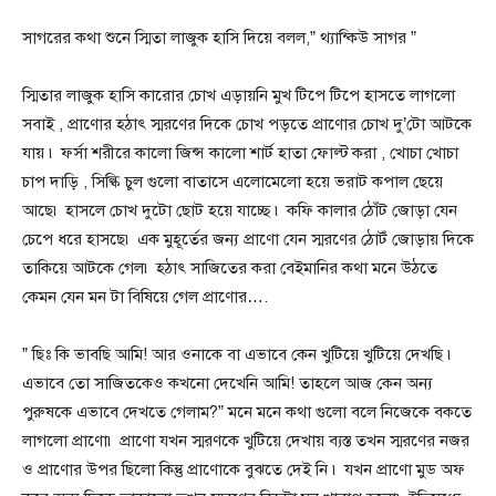
সাগরের কথা শুনে স্মিতা লাজুক হাসি দিয়ে বলল,” থ্যান্কিউ সাগর ”
স্মিতার লাজুক হাসি কারোর চোখ এড়ায়নি মুখ টিপে টিপে হাসতে লাগলো
সবাই , প্রাণোর হঠাৎ স্মরণের দিকে চোখ পড়তে প্রাণোর চোখ দু’টো আটকে
যায় ৷ ফর্সা শরীরে কালো জিন্স কালো শার্ট হাতা ফোল্ট করা , খোচা খোচা
চাপ দাড়ি , সিল্কি চুল গুলো বাতাসে এলোমেলো হয়ে ভরাট কপাল ছেয়ে
আছে৷ হাসলে চোখ দুটো ছোট হয়ে যাচ্ছে ৷ কফি কালার ঠোঁট জোড়া যেন
চেপে ধরে হাসছে৷ এক মুহূর্তের জন্য প্রাণো যেন স্মরণের ঠোটঁ জোড়ায় দিকে
তাকিয়ে আটকে গেল৷ হঠাৎ সাজিতের করা বেইমানির কথা মনে উঠতে
কেমন যেন মন টা বিষিয়ে গেল প্রাণোর….
” ছিঃ কি ভাবছি আমি! আর ওনাকে বা এভাবে কেন খুটিয়ে খুটিয়ে দেখছি ৷
এভাবে তো সাজিতকেও কখনো দেখেনি আমি! তাহলে আজ কেন অন্য
পুরুষকে এভাবে দেখতে গেলাম?” মনে মনে কথা গুলো বলে নিজেকে বকতে
লাগলো প্রাণো৷ প্রাণো যখন স্মরণকে খুটিয়ে দেখায় ব্যস্ত তখন স্মরণের নজর
ও প্রাণোর উপর ছিলো কিন্তু প্রাণোকে বুঝতে দেই নি ৷ যখন প্রাণো মুড অফ