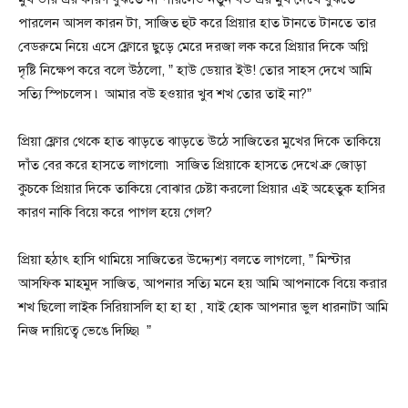
পারলেন আসল কারন টা, সাজিত হুট করে প্রিয়ার হাত টানতে টানতে তার
বেডরুমে নিয়ে এসে ফ্লোরে ছুড়ে মেরে দরজা লক করে প্রিয়ার দিকে অগ্নি
দৃষ্টি নিক্ষেপ করে বলে উঠলো, ” হাউ ডেয়ার ইউ! তোর সাহস দেখে আমি
সত্যি স্পিচলেস ৷ আমার বউ হওয়ার খুব শখ তোর তাই না?”
প্রিয়া ফ্লোর থেকে হাত ঝাড়তে ঝাড়তে উঠে সাজিতের মুখের দিকে তাকিয়ে
দাঁত বের করে হাসতে লাগলো৷ সাজিত প্রিয়াকে হাসতে দেখে ব্রু জোড়া
কুচকে প্রিয়ার দিকে তাকিয়ে বোঝার চেষ্টা করলো প্রিয়ার এই অহেতুক হাসির
কারণ নাকি বিয়ে করে পাগল হয়ে গেল?
প্রিয়া হঠাৎ হাসি থামিয়ে সাজিতের উদ্দ্যেশ্য বলতে লাগলো, ” মিস্টার
আসফিক মাহমুদ সাজিত, আপনার সত্যি মনে হয় আমি আপনাকে বিয়ে করার
শখ ছিলো লাইক সিরিয়াসলি হা হা হা , যাই হোক আপনার ভুল ধারনাটা আমি
নিজ দায়িত্বে ভেঙে দিচ্ছি৷ ”