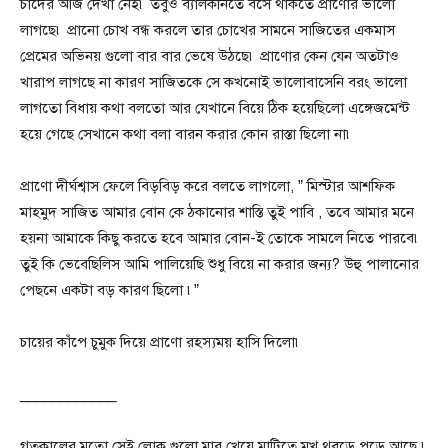
চাঁদের আজ দেখা নেই৷ তবুও ব্যালকনিতে বসে থাকতে প্রাণোর ভালো
লাগছে৷ প্রানো চোখ বন্ধ করলে তার চোখের সামনে সাজিতের একমাস
প্রেমের অভিনয় গুলো বার বার ভেষে উঠছে৷ প্রাণোর কেন যেন অতটাও
খারাপ লাগছে না কারণ সাজিতকে সে কখনোই ভালোবাসেনি বরং ভালো
লাগতো বিধায় কথা বলতো আর যেখানে বিয়ে ঠিক হয়েছিলো এঙ্গেজমেন্ট
হয়ে গেছে সেখানে কথা বলা বারন করার কোন রাস্তা ছিলো না৷
প্রাণো দীর্ঘশ্বাস ফেলে বিড়বিড় করে বলতে লাগলো, ” মিস্টার আশফিক
মাহমুদ সাজিত আমার বোন কে ঠকানোর শাস্তি তুই পাবি , তবে আমার মনে
হয়না আমাকে কিছু করতে হবে আমার বোন-ই তোকে সামলে নিতে পারবে৷
তুই কি ভেবেছিলিস আমি পালিয়েছি শুধু বিয়ে না করার জন্য? উহু পালানোর
পেছনে একটা বড় কারণ ছিলো ৷”
চায়ের কাঁপে চুমুক দিয়ে প্রাণো রহস্যময় হাসি দিলো৷
____________
গতকালের মতো সেই লোক গুলো মার খেয়ে মাটিতে মুখ থুবড়ে পড়ে আছে ৷