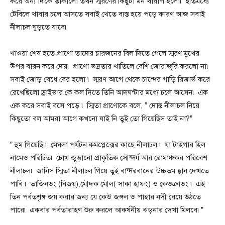
করে অন্য দিকে তাকালো তখন স্মরণের কিছুটা মন খারাপ হলো৷ ইতিমধ্যে
টেবিলে খাবার চলে আসতে সবাই খেতে ব্যস্ত হয়ে পড়ে কারণ আজ সবাই
নীলাচল ঘুড়তে যাবে৷
খাওয়া শেষ হতে প্রাণো তাদের চারজনের বিল দিতে গেলে স্মরণ মুখের
উপর বারন করে দেয়৷ প্রাণো ভদ্রতার খাতিলে বেশি জোরাজুরি করলো না৷
সবাই জোড় বেধে বের হলো ৷ স্মরণ আগে থেকে চান্দের গাড়ি রিজার্ভ করে
রেখেছিলো ড্রাইভার কে কল দিতে তিনি আদঘন্টার মধ্যে চলে আসেন৷ এক
এক করে সবাই বসে পড়ে ৷ স্মিতা প্রাণোকে বলে, ” দোস্ত নীলাচল নিয়ে
কিছুতো বল আমরা আগে কখনো যাই নি তুই তো গিয়েছিস তাই না?”
” হুম গিয়েছি ৷ মেঘলা পর্যটন কমপ্লেক্সের কাছে নীলাচল ৷ যা টাইগার হিল
নামেও পরিচিত৷ চোখ জুড়ানো প্রাকৃতিক সৌন্দর্য আর রোমাঞ্চকর পরিবেশ
নীলাচল৷ জানিস স্মিতা নীলাচল গিয়ে তুই বান্দরবানের উচ্চতম স্থান দেখতে
পাবি ৷ তাজিনডং (বিজয়),মৌদক মৌল( সাকা হাফং) ও কেওক্রাডং ৷ এই
তিন পর্বতশৃঙ্গ জয় করার জন্য যে কেউ জঙ্গল ও পাহার নদী বেয়ে উঠতে
পারে৷ একবার পর্বতারাহণ শুরু করলে আকর্ষনীয় ঝড়নার দেখা মিলবে৷”