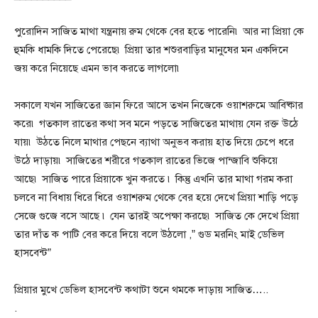
পুরোদিন সাজিত মাথা যন্ত্রনায় রুম থেকে বের হতে পারেনি৷ আর না প্রিয়া কে
হুমকি ধামকি দিতে পেরেছে৷ প্রিয়া তার শশুরবাড়ির মানুষের মন একদিনে
জয় করে নিয়েছে এমন ভাব করতে লাগলো৷
সকালে যখন সাজিতের জ্ঞান ফিরে আসে তখন নিজেকে ওয়াশরুমে আবিষ্কার
করে৷ গতকাল রাতের কথা সব মনে পড়তে সাজিতের মাথায় যেন রক্ত উঠে
যায়৷ উঠতে নিলে মাথার পেছনে ব্যাথা অনুভব করায় হাত দিয়ে চেপে ধরে
উঠে দাড়ায়৷ সাজিতের শরীরে গতকাল রাতের ভিজে পান্জাবি শুকিয়ে
আছে৷ সাজিত পারে প্রিয়াকে খুন করতে ৷ কিন্তু এখনি তার মাথা গরম করা
চলবে না বিধায় ধিরে ধিরে ওয়াশরুম থেকে বের হয়ে দেখে প্রিয়া শাড়ি পড়ে
সেজে গুজে বসে আছে ৷ যেন তারই অপেক্ষা করছে৷ সাজিত কে দেখে প্রিয়া
তার দাঁত ক পাটি বের করে দিয়ে বলে উঠলো ,” গুড মরনিং মাই ডেভিল
হাসবেন্ট”
প্রিয়ার মুখে ডেভিল হাসবেন্ট কথাটা শুনে থমকে দাড়ায় সাজিত…..
.