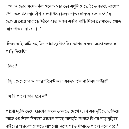
” ওয়াও তোর মুখে বর্ননা শুনে আমার তো এখুনি যেতে ইচ্ছে করছে প্রাণো”
ঐশী বলে উঠলো৷ ঐশীর কথা শুনে নিলয় দাঁত কেলিয়ে বলে ওঠে,” হু
তোমরা মেয়ে পাহাড়ে উঠবে হাহ! জঙ্গল একটা পাড়ি দিলে তোমাদের খোজ
আর পাওয়া যাবে না৷ ”
“নিলয় ভাই আমি এই তিন পাহাড়ে উঠেছি ৷ আপনার কথা মতো জঙ্গল ও
পাড়ি দিয়েছি”
” কিহ!”
” জ্বি , মেয়েদের আন্ডারস্টিমেন্ট করা একদম ঠিক না নিলয় ভাইয়া”
” স্যরি প্রাণো আর হবে না”
প্রাণো মুচকি হেসে স্মরণের দিকে তাকাতে দেখে স্মরণ এক দৃষ্টিতে তাকিয়ে
আছে ওর দিকে বিষয়টা প্রাণোর কাছে আনইজি লাগছে বিধায় ঘাড় ঘুড়িয়ে
বাইরের পরিবেশ দেখতে লাগলো৷ হঠাৎ গাড়ি থামাতে প্রাণো বলে ওঠে,”