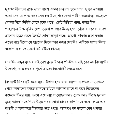
দু’ঘন্টা নীলাচল ঘুড়ে তারা পাশে একটা রেস্তরায় ঢুকে যায়৷ দুপুর হওয়ায়
তারা সেখানে লাঞ্চ করে বের হয় উদ্দ্যেশ্য মেঘলা পর্যটন কমপ্লেক্স৷ প্রত্যেকে
মেঘলা গিয়ে টিকিট কেটে ঢুকে পড়ে৷ ছোট্ট চিড়িয়া খানা, ঝলন্ত ব্রিজ,
পাহাড়ের নিচে কৃত্রিম লেগ, দেখে প্রাণোর ইচ্ছে হলো নৌকায় চড়বে৷ স্মরণ
প্রাণোর ইচ্ছে যেনে তিনটে নৌকা ভাড়া করে৷ প্রাণো নৌকায় ভ্রমণ করায়
এতো ব্যস্ত ছিলো যে স্মরণের দিকে আর নজর দেয়নি ৷ এদিকে সাগর নিলয়
আকাশ স্মরণকে দেখে মিটমিটিয়ে হাসছে৷
সারাদিন প্রচুর ঘুড়ে সবাই বেশ ক্লান্ত বিকেল পাঁচটায় সবাই বের হয় রিসোর্টের
উদ্দ্যেশ্য, রাত হওয়ার পূর্বে তাদের রিসোর্টে ফিরতে হবে৷
রিসোর্টে ফিরে হুট করে স্মরণ উধাও হয়ে যায়৷ প্রাণো স্মরণকে না দেখতে
পেয়ে আকাশের কাছে জানতে চাইলে আকাশ জানে না বলে নিজেদের
কটেজে ফিরে যায়৷ রুমে এসে প্রাণো গোছল করে চেন্জ করে ভিজে চুল না
মুছে ব্যালকনিতে গিয়ে উড়ন্ত গরম ধোয়া চায়ের কাঁপ নিয়ে বসে৷ রুমে তার
বান্ধবী গোছল করে বিছানায় শুয়ে পড়ে৷ আকাশে ঘন কালো মেঘ থাকায়