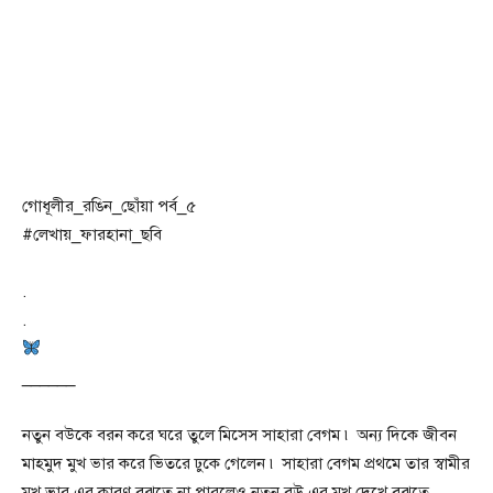
গোধূলীর_রঙিন_ছোঁয়া পর্ব_৫
#লেখায়_ফারহানা_ছবি
.
.
______
নতুন বউকে বরন করে ঘরে তুলে মিসেস সাহারা বেগম ৷ অন্য দিকে জীবন
মাহমুদ মুখ ভার করে ভিতরে ঢুকে গেলেন ৷ সাহারা বেগম প্রথমে তার স্বামীর
মুখ ভার এর কারণ বুঝতে না পারলেও নতুন বউ এর মুখ দেখে বুঝতে