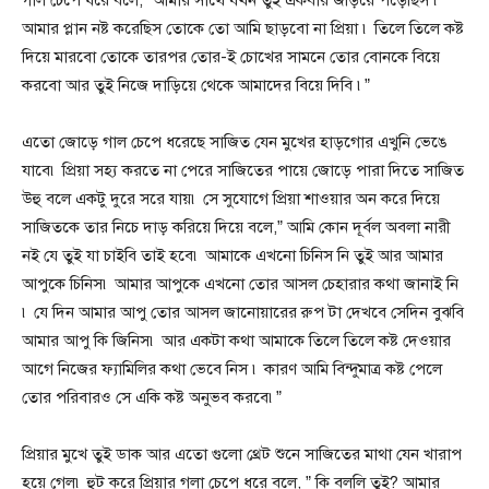
আমার প্লান নষ্ট করেছিস তোকে তো আমি ছাড়বো না প্রিয়া ৷ তিলে তিলে কষ্ট
দিয়ে মারবো তোকে তারপর তোর-ই চোখের সামনে তোর বোনকে বিয়ে
করবো আর তুই নিজে দাড়িয়ে থেকে আমাদের বিয়ে দিবি ৷”
এতো জোড়ে গাল চেপে ধরেছে সাজিত যেন মুখের হাড়গোর এখুনি ভেঙে
যাবে৷ প্রিয়া সহ্য করতে না পেরে সাজিতের পায়ে জোড়ে পারা দিতে সাজিত
উহু বলে একটু দুরে সরে যায়৷ সে সুযোগে প্রিয়া শাওয়ার অন করে দিয়ে
সাজিতকে তার নিচে দাড় করিয়ে দিয়ে বলে,” আমি কোন দূর্বল অবলা নারী
নই যে তুই যা চাইবি তাই হবে৷ আমাকে এখনো চিনিস নি তুই আর আমার
আপুকে চিনিস৷ আমার আপুকে এখনো তোর আসল চেহারার কথা জানাই নি
৷ যে দিন আমার আপু তোর আসল জানোয়ারের রুপ টা দেখবে সেদিন বুঝবি
আমার আপু কি জিনিস৷ আর একটা কথা আমাকে তিলে তিলে কষ্ট দেওয়ার
আগে নিজের ফ্যামিলির কথা ভেবে নিস ৷ কারণ আমি বিন্দুমাত্র কষ্ট পেলে
তোর পরিবারও সে একি কষ্ট অনুভব করবে৷”
প্রিয়ার মুখে তুই ডাক আর এতো গুলো থ্রেট শুনে সাজিতের মাথা যেন খারাপ
হয়ে গেল৷ হুট করে প্রিয়ার গলা চেপে ধরে বলে, ” কি বললি তুই? আমার