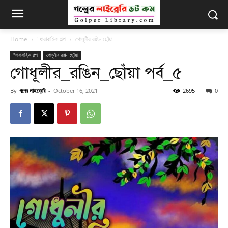
Home
"ধারাবাহিক গল্প
গোধূলীর রঙিন ছোঁয়া
"ধারাবাহিক গল্প
গোধূলীর রঙিন ছোঁয়া
গোধূলীর_রঙিন_ছোঁয়া পর্ব_৫
By
গল্পের লাইব্রেরি
-
October 16, 2021
2695
0