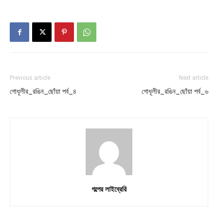
Previous article
Next article
গোধূলীর_রঙিন_ছোঁয়া পর্ব_৪
গোধূলীর_রঙিন_ছোঁয়া পর্ব_৬
গল্পের লাইব্রেরি