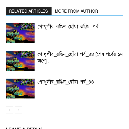
RELATED ARTICLES
MORE FROM AUTHOR
গোধূলীর_রঙিন_ছোঁয়া অন্তিম_পর্ব
গোধূলীর_রঙিন_ছোঁয়া পর্ব_৪৪ [শেষ পর্বের ১ম
অংশ] .
গোধূলীর_রঙিন_ছোঁয়া পর্ব_৪৪