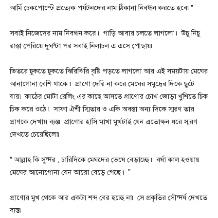
আর্মি চেকপোস্টে প্রত্যেক পর্যটনদের নাম ঠিকানা নিবন্ধন করতে হবে৷”
সবাই নিজেদের নাম নিবন্ধন করে ৷ গাড়ি আবার চলতে লাগলো ৷ উচু নিচু
রাস্তা পেরিয়ে দুঘন্টা পর সবাই নিলাচল এ এসে পৌছায়৷
ভিতরে ঢুকতে ঢুকতে ঝিরিঝিরি বৃষ্টি পড়তে লাগলো আর এই সময়টায় মেঘের
আনাগোনা বেশি থাকে ৷ প্রাণো দেরি না করে মেঘের সমুদ্রের দিকে ছুটে
যায়৷ কাঠের মোটা রেলিং এর কাছে আসতে প্রাণোর চোখ জোড়া খুৃশিতে চিক
চিক করে ওঠে ৷ সাফা ঐশী স্মিতার ও একি অবস্তা অন্য দিকে স্মরণ তার
প্রাণকে দেখায় ব্যস্ত৷ প্রাণোর হাসি মাখা মুখটাই যেন এতোক্ষন ধরে স্মরণ
দেখতে চেয়েছিলো৷
” আল্লাহ কি সুন্দর , চারিদিকে মেঘদের ভেষে বেড়াচ্ছে ৷ বর্ষা কাল হওয়ায়
মেঘের আনোগোনা যেন আরো বেড়ে গেছে ৷ ”
প্রাণোর মুখ থেকে আর একটা শব্দ বের হচ্ছে না৷ সে প্রকৃতির সৌন্দর্য দেখতে
ব্যস্ত৷