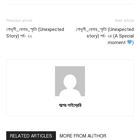
Previous article
Next article
গোধূলী_বেলার_স্মৃতি (Unexpected
গোধূলী_বেলার_স্মৃতি (Unexpected
Story) পর্ব- ২২
story) পর্ব- ২৪ (A Special
moment
)
গল্পের লাইব্রেরি
RELATED ARTICLES
MORE FROM AUTHOR