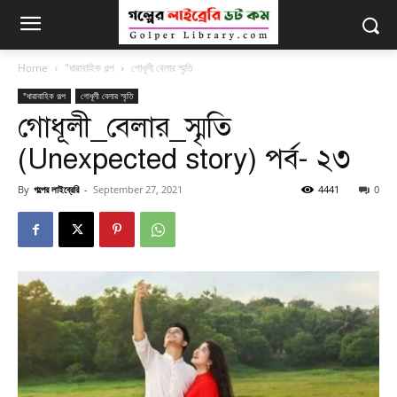
Home
"ধারাবাহিক গল্প
গোধূলী বেলার স্মৃতি
"ধারাবাহিক গল্প
গোধূলী বেলার স্মৃতি
গোধূলী_বেলার_স্মৃতি
(Unexpected story) পর্ব- ২৩
By
গল্পের লাইব্রেরি
-
September 27, 2021
4441
0