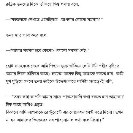
রুদ্রিক তনয়ের দিকে তাঁকিয়ে ক্ষিপ্ত গলায় বলে,
—“কাজলকে দেখতে এসেছিলাম। আপনার কোনো সমস্যা? ”
তনয় হাত ভাজ করে বলে,
—“আমার সমস্যা হবে কেনো? কোনো সমস্যা নেই।”
ছোট সাহেবকে দেখে আমি পিছনে ঘুড়ে তাঁকিয়ে দেখি উনি স্হীর দৃষ্টিতে
আমার দিকে তাঁকিয়ে আছে। হয়তো অনেক কিছু আমাকে বলতে চায়। আমি
মুখ ঘুড়িয়ে ফেলে তনয় ভাইকে উদ্দেশ্য করে খানিক্টা জোড়ে-ই’ বলি,
—-“তনয় ভাই আপনি আমার সাথে পারসোনালি কথা বলতে চান তাইতো?
ঠিক আছে আমিও প্রস্তুত।
বিকালে আমি আপনাকে রেস্টুরেন্টে এর লোকেশন সেন্ট করে দিবো। তখন
না হয় আমাদের ভিতেরের সব পারসোনাল কথা বলে নিবো। ”