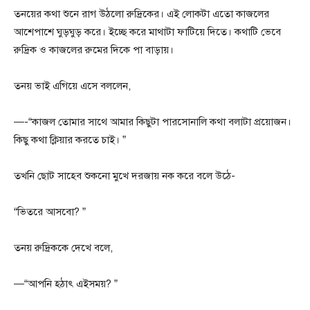
তনয়ের কথা শুনে রাগ উঠলো রুদ্রিকের। এই লোকটা এতো কাজলের
আশেপাশে ঘুড়ঘুড় করে। ইচ্ছে করে মাথাটা ফাটিয়ে দিতে। কথাটি ভেবে
রুদ্রিক ও কাজলের রুমের দিকে পা বাড়ায়।
তনয় ভাই এগিয়ে এসে বললেন,
—-“কাজল তোমার সাথে আমার কিছুটা পারসোনালি কথা বলাটা প্রয়োজন।
কিছু কথা ক্লিয়ার করতে চাই। ”
তখনি ছোট সাহেব শুকনো মুখে দরজায় নক করে বলে উঠে-
“ভিতরে আসবো? ”
তনয় রুদ্রিককে দেখে বলে,
—“আপনি হঠাৎ এইসময়? ”