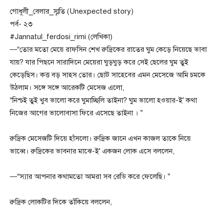
গোধূলী_বেলার_স্মৃতি (Unexpected story)
পর্ব- ২৩
#Jannatul_ferdosi_rimi (লেখিকা)
—“তোর মতো মেয়ে রাফসিন শেখ রুদ্রিকের রাতের ঘুম কেড়ে নিয়েছে ভাবা
যায়? যার পিছনে সারাদিনে মেয়েরা ঘুড়ঘুড় করে সেই ছেলের ঘুম তুই
কেড়েছিস। কত্ত বড় সাহস তোর। ছোট সাহেবের এমন মেসেজে আমি চমকে
উঠলাম। সঙ্গে সঙ্গে আরেকটি মেসেজ এলো,
“নিশ্চই তুই খুব ভালো করে ঘুমাচ্ছিলি তাইনা? ঘুম ভালো হওয়ার-ই’ কথা
নিজের আগের ভালোবাসা ফিরে এসেছে তাইনা । ”
রুদ্রিক মেসেজটি দিয়ে হাঁসলো। রুদ্রিক জানে এখন কাজল তাকে নিয়ে
ভাব্বে। রুদ্রিকের ভাবনার মাঝে-ই’ একজন লোক এসে বললেন,
—“স্যার আপনার কথামতো আমরা সব রেডি করে ফেলেছি। ”
রুদ্রিক লোকটির দিকে তাঁকিয়ে বললেন,