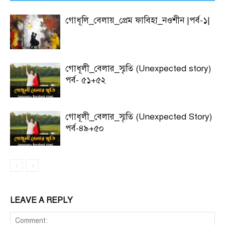
গোধূলি_বেলায়_প্রেম ফাবিহা_নওশীন |পর্ব-১|
গোধূলী_বেলার_স্মৃতি (Unexpected story)
পর্ব- ৫১+৫২
গোধূলী_বেলার_স্মৃতি (Unexpected Story)
পর্ব-৪৯+৫০
LEAVE A REPLY