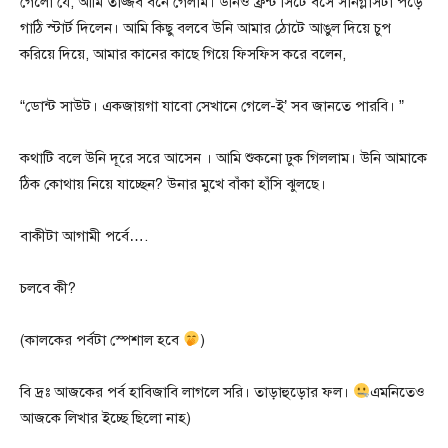
গেলো যে, আমি তাজ্জব বনে গেলাম। উনিও ফ্রন্ট সিটে বসে সানগ্লাসটা পড়ে
গাঠি স্টার্ট দিলেন। আমি কিছু বলবে উনি আমার ঠোটে আঙুল দিয়ে চুপ
করিয়ে দিয়ে, আমার কানের কাছে গিয়ে ফিসফিস করে বলেন,
“ডোন্ট সাউট। একজায়গা যাবো সেখানে গেলে-ই’ সব জানতে পারবি। ”
কথাটি বলে উনি দূরে সরে আসেন । আমি শুকনো ঢুক গিললাম। উনি আমাকে
ঠিক কোথায় নিয়ে যাচ্ছেন? উনার মুখে বাঁকা হাঁসি ঝুলছে।
বাকীটা আগামী পর্বে….
চলবে কী?
(কালকের পর্বটা স্পেশাল হবে
)
বি দ্রঃ আজকের পর্ব হাবিজাবি লাগলে সরি। তাড়াহুড়োর ফল।
এমনিতেও
আজকে লিখার ইচ্ছে ছিলো নাহ)