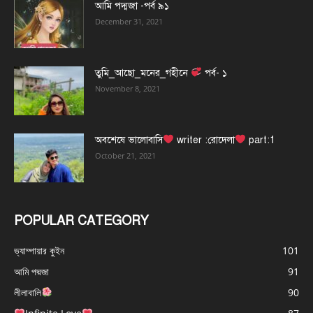
আমি পদ্মজা -পর্ব ৯১
December 31, 2021
তুমি_আছো_মনের_গহীনে
পর্ব- ১
November 8, 2021
অবশেষে ভালোবাসি
writer :রোদেলা
part:1
October 21, 2021
POPULAR CATEGORY
ভ্যাম্পায়ার কুইন
101
আমি পদ্মজা
91
লীলাবালি
90