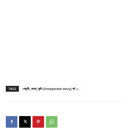
TAGS
গোধূলী_বেলার_স্মৃতি (Unexpected story) পর্ব- ১