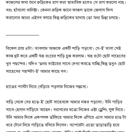
কাজলের কথা শুনে রুদ্রিকের রাগ করা স্বাভাবিক হলেও সে রাগ করলো নাহ।
বরং হাঁসলো খানিক্টা। কেননা রুদ্রিক জানে কাজল তাকে জেলাস ফিল
করানোর জন্যে এইসব বলছে কিন্তু রুদ্রিকের মাথায় তো অন্য চিন্তা চলছে।
______________
বিকেল প্রায় ৪টা। ভাবলাম আজকে একটি শাড়ি পড়বো। যে-ই’ ভাবা সেই
কাজ হুট করে একটি শুভ্র রংয়ের শাড়ি চুজ করলাম। শুভ্র রংটা ছোট সাহেবের
খুব পছন্দের। যদিও ‘তনয় ভাইয়ের সাথে দেখা করতে যাচ্ছি,কিন্তু তবুও ছোট
সাহেবের পছন্দটা-ই’ আমার কাছে সব।
হাতের পার্সটা নিয়ে বেড়িয়ে পড়লাম নিজের গন্তব্যে।
বাড়ি থেকে বের হতে-ই’ ছোট সাহেবকে আমার নজর পড়লো। উনি গাড়ির
সাথে হেলান দাঁড়িয়ে আছেন। বরাবরের মতো নিজের এক্টা ড্র্বেশিং লুক নিয়ে।
উনি আমার দিকে একপলক তাঁকিয়ে আমার দিকে এগিয়ে এসে আমার হাত টা
ধরে টেনে নিয়ে গাড়িতে বসিয়ে দিলেন। ব্যাপারটা এতো তাড়াতাড়ি হয়ে