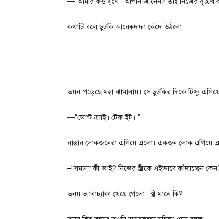
—“আমার কত্ত দুঃখ। আপনি জানেন? তাই নিজের দুঃখে কান
কথাটি বলে ছুটকি আরেকদফা কেঁদে উঠলো।
তয়ন পড়েছে মহা ঝামালায়। সে ছুটকির দিকে টিস্যু এগিয়ে
—“ডোন্ট ক্রাই। টেক ইট। ”
রাস্তার লোকজনেরা এগিয়ে এলো। একজন লোক এগিয়ে এস
–“সমস্যা কী ভাই? নিজের স্ত্রীকে এইভাবে কাঁদাচ্ছেন কেন?
তনয় ভ্যাবাচ্যাকা খেয়ে গেলো। স্ত্রী মানে কি?
তনয় কিছু বলবে তখনি আরেকজন মহিলা এসে বলল,