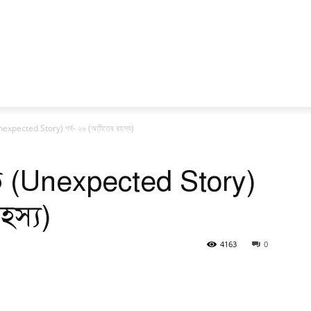
(Unexpected Story) পর্ব- ২৬ (অতীতের রহস্য)
তি (Unexpected Story)
হস্য)
4163
0