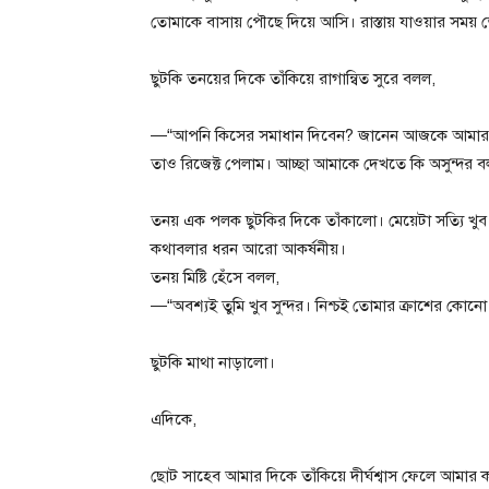
তোমাকে বাসায় পৌছে দিয়ে আসি। রাস্তায় যাওয়ার সময় তো
ছুটকি তনয়ের দিকে তাঁকিয়ে রাগান্বিত সুরে বলল,
—“আপনি কিসের সমাধান দিবেন? জানেন আজকে আমার একমা
তাও রিজেক্ট পেলাম। আচ্ছা আমাকে দেখতে কি অসুন্দর বল
তনয় এক পলক ছুটকির দিকে তাঁকালো। মেয়েটা সত্যি খুব 
কথাবলার ধরন আরো আকর্ষনীয়।
তনয় মিষ্টি হেঁসে বলল,
—“অবশ্যই তুমি খুব সুন্দর। নিশ্চই তোমার ক্রাশের ক
ছুটকি মাথা নাড়ালো।
এদিকে,
ছোট সাহেব আমার দিকে তাঁকিয়ে দীর্ঘশ্বাস ফেলে আমার