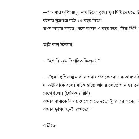
—” আমার ফুপিআম্মুর নাম ছিলো কুঞ্জ। খুব মিষ্টি দেখতে 
ঘটনার সূত্রপাত্র ঘটে ১৫ বছর আগে।
তখন আমার বলতে গেলে আমার ৭ বছর হবে। দিয়া পিপি ত
আমি বলে উঠলাম,
—“ইশানি ম্যাম বিবাহিত ছিলেন? ”
—-“হুম। ফুপিয়াম্মু মারা যাওয়ার পর কোনো এক কারণে
মা ভক্ত যাকে বলে। মাকে ছাড়ে আমার চলতোও নাহ। তখন
দেখেছিলো। (লেখিকাঃ রিমি)
আমার বাবাকে বিভিন্ন দেশে যেতে হতো ট্যাুর এর জন্যে
আমার ফুপিয়াম্মু-ই’ রাখতো।”
অতীতে,