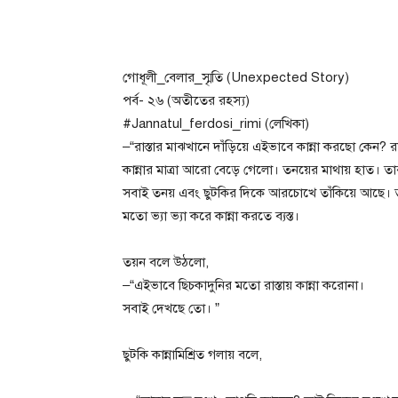
গোধূলী_বেলার_স্মৃতি (Unexpected Story)
পর্ব- ২৬ (অতীতের রহস্য)
#Jannatul_ferdosi_rimi (লেখিকা)
–“রাস্তার মাঝখানে দাঁড়িয়ে এইভাবে কান্না করছো কেন? র
কান্নার মাত্রা আরো বেড়ে গেলো। তনয়ের মাথায় হাত। তা
সবাই তনয় এবং ছুটকির দিকে আরচোখে তাঁকিয়ে আছে। তনয়
মতো ভ্যা ভ্যা করে কান্না করতে ব্যস্ত।
তয়ন বলে উঠলো,
–“এইভাবে ছিচকাদুনির মতো রাস্তায় কান্না করোনা।
সবাই দেখছে তো। ”
ছুটকি কান্নামিশ্রিত গলায় বলে,