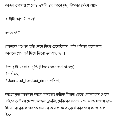
কাজল কোথায় গেলো? তখনি তার কানে মৃদ্যু চিৎকার ভেঁসে আসে।
বাকীটা আগামী পর্বে!
চলবে কী?
[আজকে গল্পের ইতি টেনে দিতে চেয়েছিলাম। বাট পসিবল হলো নাহ।
কালকে শেষ পর্ব দিয়ে দিবো ইন-শাল্লাহ। ]
#গোধূলী_বেলার_স্মৃতি (Unexpected story)
#পর্ব-৫২
#Jannatul_ferdosi_rimi (লেখিকা)
কারো মৃদ্যু আর্তনাদ কানে আসতেই রুদ্রিক বিছানা ছেড়ে সোজা রুম থেকে
বাইরে বেড়িয়ে দেখে, কাজল ড্রাইনিং টেবিলের চেয়ার বসে আছে মাথায় হাত
দিয়ে। রুদ্রিক কাজলকে চেয়ারে বসে থাকতে দেখে কাজলের কাছে বলে
উঠে,