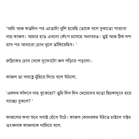
‘আমি আজ কতদিন পর এতোটা খুশি হয়েছি তোকে বলে বুঝাতো পারবো
নাহ কাজল। আমার হাত এখনো কেঁপে চলেছে অনাবরত। তুই আজ ঠিক দশ
মাস পর আবারো চোখ খুলে তাঁকিয়েছিস। ‘
রুদ্রিকের চোখ থেকে দুফোটো জল গড়িয়ে পড়লো।
কাজল তা সযত্নে মুঁছিয়ে দিয়ে বলে উঠলো,
‘একদম কাঁদবে নাহ বুঝেছো? তুমি দিন দিন মেয়েদের মতো ছিচকাদুনে হয়ে
যাচ্ছো বুঝলে? ‘
কাজলের কথা শুনে সবাই হেঁসে উঠে। কাজল কোনরকম উঠতে চাইলে ডক্টর
তৎক্ষনাক কাজলকে থামিয়ে বলে,