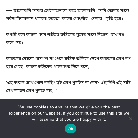
—-‘ভালোবাসি আমার ছোটসাহেবকে বড্ড ভালোবাসি। আমি তোমার মাঝে
সর্বদা বিরাজমান থাকবো হয়তো কোনো গোধূলীর _বেলার _স্মৃতি হয়ে।’
কথাটি বলে কাজল পরম শান্তিতে রুদ্রিকের বুকের মাঝে নিজের চোখ বন্ধ
করে নেয়।
কাজলের কোনো রেসপন্স না পেয়ে রুদ্রিক তাঁকিয়ে দেখে কাজলের চোখ বন্ধ
হয়ে গেছে। কাজল রুদ্রিকের গালে হাত দিয়ে বলে,
‘এই কাজল চোখ খোল বলছি? তুই চোখ খুলছিস না কেন? এই সিথি এই সাদি
দেখ কাজল চোখ খুলছে নাহ। ‘
সিথি কুহুকে কোলে নিয়ে কাঁদছে। সাদি ধপ করে বসে পড়ে কাজল ও
We use cookies to ensure that we give you the best
experience on our website. If you continue to use this site we
রুদ্রিকের এমন পরিনতি সে আশা করেনি। দিয়া জেসমিন শেখকে জড়িয়ে
will assume that you are happy with it.
কাঁদছে।
Ok