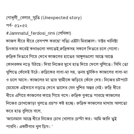
গোধূলী_বেলার_স্মৃতি (Unexpected story)
পর্ব- ৫১+৫২
#Jannnatul_ferdosi_rimi (লেখিকা)
কাজল ধীরে ধীরে রেসপন্স করছে! সত্যি এইটা মিরাক্কাল। ডক্টর খানিক্টা
চিৎকার করেই কথাগুলো বলতেই,রুদ্রিকসহ সকলে ভিতরে চলে গেলো।
রুদ্রিক ভিতরে গিয়ে দেখে কাজলের হাতের আঙ্গুলগুলো আস্তে আস্তে
কোনরকম নড়ে উঠছে। দিয়া নিজের মুখে হাত দিয়ে ফেলে খুশিতে। সিথি তো
খুশিতে কেঁদেই উঠে। রুদ্রিকের বাবা-মা সহ, তনয় ছুটকিও কাজলের বাবা-মা
ও চলে আসে। কাজলের মা তার স্বামীকে জড়িয়ে কেঁদে দেয়। নিজের চটপটে
মেয়েকে এইভাবে নড়তে দেখে তাদের যেন খুশির অন্তর নেই। রুদ্রি ধীরে
ধীরে এগিয়ে কাজলের কাছে গিয়ে বসে। রুদ্রিক বুঝতে পারছে কাজলের
নিজের চোখজোড়া খুলতে প্রচন্ড কষ্ট হচ্ছে। রুদ্রিক কাজলের মাথায় আলতো
করে হাত বুলিয়ে বলে,
‘জানেমান আস্তে ধীরে নিজের চোখ খোলার চেস্টা কর। আমি জানি তুই
পারবি। একটিবার খুল প্লিয। ‘