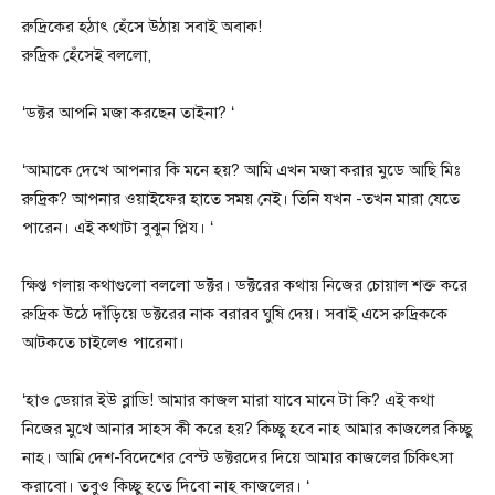
রুদ্রিকের হঠাৎ হেঁসে উঠায় সবাই অবাক!
রুদ্রিক হেঁসেই বললো,
‘ডক্টর আপনি মজা করছেন তাইনা? ‘
‘আমাকে দেখে আপনার কি মনে হয়? আমি এখন মজা করার মুডে আছি মিঃ
রুদ্রিক? আপনার ওয়াইফের হাতে সময় নেই। তিনি যখন -তখন মারা যেতে
পারেন। এই কথাটা বুঝুন প্লিয। ‘
ক্ষিপ্ত গলায় কথাগুলো বললো ডক্টর। ডক্টরের কথায় নিজের চোয়াল শক্ত করে
রুদ্রিক উঠে দাঁড়িয়ে ডক্টরের নাক বরারব ঘুষি দেয়। সবাই এসে রুদ্রিককে
আটকতে চাইলেও পারেনা।
‘হাও ডেয়ার ইউ ব্লাডি! আমার কাজল মারা যাবে মানে টা কি? এই কথা
নিজের মুখে আনার সাহস কী করে হয়? কিচ্ছু হবে নাহ আমার কাজলের কিচ্ছু
নাহ। আমি দেশ-বিদেশের বেস্ট ডক্টরদের দিয়ে আমার কাজলের চিকিৎসা
করাবো। তবুও কিচ্ছু হতে দিবো নাহ কাজলের। ‘