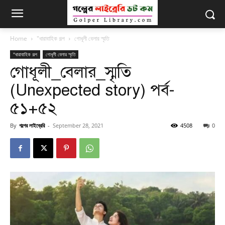
Home
"ধারাবাহিক গল্প
গোধূলী বেলার স্মৃতি
"ধারাবাহিক গল্প
গোধূলী বেলার স্মৃতি
গোধূলী_বেলার_স্মৃতি
(Unexpected story) পর্ব-
৫১+৫২
By
গল্পের লাইব্রেরি
-
September 28, 2021
4508
0