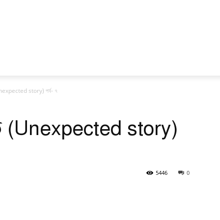
(Unexpected story) পর্ব- ৭
তি (Unexpected story)
5446
0