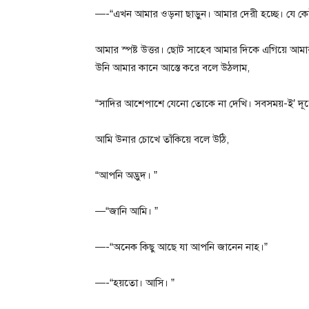
—-“এখন আমার ওড়না ছাড়ুন। আমার দেরী হচ্ছে। যে ক
আমার স্পষ্ট উত্তর। ছোট সাহেব আমার দিকে এগিয়ে আম
উনি আমার কানে আস্তে করে বলে উঠলাম,
“সাদির আশেপাশে যেনো তোকে না দেখি। সবসময়-ই’ দূরে
আমি উনার চোখে তাঁকিয়ে বলে উঠি,
“আপনি অদ্ভুদ। ”
—“জানি আমি। ”
—-“অনেক কিছু আছে যা আপনি জানেন নাহ।”
—-“হয়তো। আসি। ”