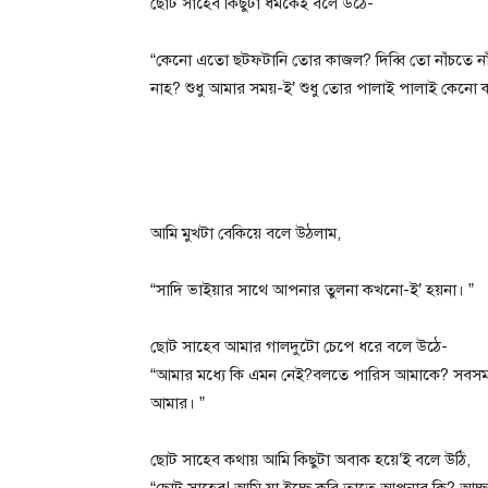
ছোট সাহেব কিছুটা ধমকেই বলে উঠে-
“কেনো এতো ছটফটানি তোর কাজল? দিব্বি তো নাঁচতে না
নাহ? শুধু আমার সময়-ই’ শুধু তোর পালাই পালাই কেনো 
আমি মুখটা বেকিয়ে বলে উঠলাম,
“সাদি ভাইয়ার সাথে আপনার তুলনা কখনো-ই’ হয়না। ”
ছোট সাহেব আমার গালদুটো চেপে ধরে বলে উঠে-
“আমার মধ্যে কি এমন নেই?বলতে পারিস আমাকে? সবসময়-ই’
আমার। ”
ছোট সাহেব কথায় আমি কিছুটা অবাক হয়ে’ই বলে উঠি,
“ছোট সাহেব! আমি যা ইচ্ছে করি তাতে আপনার কি? আচ্