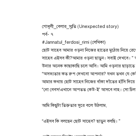
গোধূলী_বেলার_স্মৃতি (Unexpected story)
পর্ব- ৭
#Jannatul_ferdosi_rimi (লেখিকা)
ছোট সাহেব আমার ওড়না নিজের হাতের মুঠোয় নিয়ে রেখে
সাহেব এইসব কী?আমার ওড়না ছাড়ুন। সবাই দেখবে। ” 
উনার অনেক কাছাকাছি চলে আসি। আমি ওড়নার ছাড়াতে 
“অসভ্যতার কত রুপ দেখবো আপনার? যখন তখন যে কে
আমার কথায় ছোট সাহেব নিজের বাঁকা দাঁতের হাঁসি দিয়
“নো বেবস!এখানে আপতত কেউ-ই’ আসবে নাহ। সো চিল
আমি কিছুটা তিক্ততার সুরে বলে উঠলাম,
“এইসব কি বলছেন ছোট সাহেব? ছাড়ুন বলছি। ”