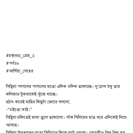
#চন্দ্ররঙা_প্রেম_২
#পর্বঃ৬
#আর্শিয়া_সেহের
সিন্থিয়া পাগলের পাগলের মতো এদিক ওদিক তাকাচ্ছে। দু’চোখ শুধু তার
কলিজার টুকরাকেই খুঁজে যাচ্ছে।
হঠাৎ করেই মাহিম কিছুটা জোরে বললো,
-“ওইতো ভাই।”
সিন্থিয়া চকিতেই মাথা তুলে তাকালো। সাঁঝ সিনিমের হাত ধরে এদিকেই নিয়ে
আসছে।
সিন্থিয়া উদ্ভ্রান্তের মতো সিনিমের দিকে ছুটে গেলো।‌ মেহেদীও পিছু পিছু বড়