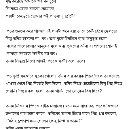
মুগ্ধ করেছে আমাকে ওই ঘন চুলে।
কি নামে ডেকে বলবো তোমাকে,
প্রাণটা কেড়েছে তোমার ওই পাতলা দু ঠোঁটে”
পিহুর গুনগুন করে গাওয়া এই গানটা শুনে হয়তো যে কেউ হেঁসে ফেলতো
কিন্তু তনিম হাসলো না। বরং তার বুকে চিনচিনে ব্যথা অনুভূত হলো।
নিজের ভালোবাসার মানুষের মুখে অন্য পুরুষের বর্ননা বা প্রশংসা শোনাই
বোধহয় সবচেয়ে ঈর্ষণীয় ব্যাপার।
তনিম সিদ্ধান্ত নিলো আজই পিহুকে সবটা বলে দিবে।
পিহু তৃপ্তি সহকারে ফুচকা খেলো। তনিম বার কয়েক পিহুর দিকে তাকিয়েছে।
খাওয়া শেষে পিহু নিজেই বিল দিলো। তনিম দিতে চেয়েছিলো কিন্তু পিহু দিতে
দেয়নি। পিহুর কথা হলো, তনিম খায়নি তো সে কেন বিল দিবে?
তনিম মিডিয়াম স্পিডে বাইক চালাচ্ছে। মনে মনে সাজাচ্ছে পিহুকে কিভাবে
রুশানের ব্যাপারটা বলবে। তনিমের ভাবনা চিন্তার মাঝে পিহু প্রশ্ন করলো,
-“হঠাৎ চুপচাপ হয়ে গেলেন কেন, মিস্টার তনিম?”
তনিম একটু নড়েচড়ে বললো,