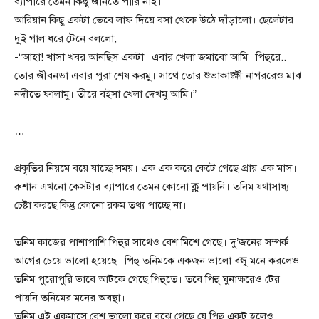
ব্যাপারে তেমন কিছু জানতে পারি নাই।”
আরিয়ান কিছু একটা ভেবে লাফ দিয়ে বসা থেকে উঠে দাঁড়ালো। ছেলেটার
দুই গাল ধরে টেনে বললো,
-“আহা! খাসা খবর আনছিস একটা। এবার খেলা জমাবো আমি। পিহুরে..
তোর জীবনডা এবার পুরা শেষ করমু‌। সাথে তোর শুভাকাঙ্ক্ষী নাগররেও মাঝ
নদীতে ফালামু। তীরে বইসা খেলা দেখমু আমি।”
…
প্রকৃতির নিয়মে বয়ে যাচ্ছে সময়। এক এক করে কেটে গেছে প্রায় এক মাস।
রুশান এখনো কেসটার ব্যাপারে তেমন কোনো ক্লু পায়নি। তনিম যথাসাধ্য
চেষ্টা করছে কিন্তু কোনো রকম তথ্য পাচ্ছে না।
তনিম কাজের পাশাপাশি পিহুর সাথেও বেশ মিশে গেছে। দু’জনের সম্পর্ক
আগের চেয়ে ভালো হয়েছে। পিহু তনিমকে একজন ভালো বন্ধু মনে করলেও
তনিম পুরোপুরি ভাবে আটকে গেছে পিহুতে। তবে পিহু ঘুনাক্ষরেও টের
পায়নি তনিমের মনের অবস্থা।
তনিম এই একমাসে বেশ ভালো করে বুঝে গেছে যে পিহু একটু হলেও