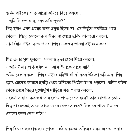
তনিম বাইকের গতি আরো কমিয়ে দিয়ে বললো,
-“তুমি কি রুশান স্যারের প্রতি দূর্বল?”
পিহু হঠাৎ এমন প্রশ্নের জন্য প্রস্তুত ছিলো না। সে কিছুটা অস্বস্তিতে পড়ে
গেলো। পিহুর কোনো রুপ উত্তর না পেয়ে তনিম আবারো বললো,
-“নির্দ্বিধায় উত্তর দিতে পারো পিহু। একজন ভালো বন্ধু মনে করে।”
পিহু এবার মুখ খুললো। সকল জড়তা ঠেলে দিয়ে বললো,
-“আমি উনার প্রতি দূর্বল না। আমি উনাকে ভালোবাসি।”
তনিম ব্রেক কষলো। পিহুর উত্তরে মস্তিষ্ক ঝাঁ ঝাঁ করে উঠলো তনিমের। পিহু
হঠাৎ ব্রেকের কারনে হুমড়ি খেয়ে তনিমের পিঠের উপর পড়লো। তনিম বাইক
থেকে নেমে পিহুর মুখোমুখি দাঁড়িয়ে শক্ত গলায় বললো,
-“কেউ সাহায্য করলেই তার প্রেমে পড়ে যেতে হবে? তার ব্যাপারে কোনো
কিছু না জেনেই তাকে ভালোবেসে ফেলতে হবে? কিভাবে পারো? মানে
কোনো কমন সেন্স নাই?”
পিহু বিষ্ময়ে হতবাক হয়ে গেলো। হঠাৎ করেই তনিমের এমন আচরন করার