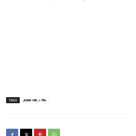
TAGS
চন্দ্ররঙা প্রেম_২ পর্বঃ৬