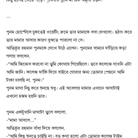
কিছু হলেই ভেঙে পড়ে। পৃথিবীর বুকে মা এক অমূল্য রতন।
…
পুনম হোস্টেলে ঢুকতেই ওয়েটিং রুমে তার মামাকে বসা দেখলো। হঠাৎ করে
তার মামার আসার কারণ বুঝতে পারলো না সে।
আতিকুর রহমান পুনমকে দেখে উঠে এলেন। পুনমের সামনে দাঁড়িয়ে কড়া
গলায় বললেন,
-“আমি জিজ্ঞেস করবো না তুমি কোথায় গিয়েছিলে। তবে কলেজে যাওনি এটা
আমি জানি। কলেজ ফাঁকি দিয়ে বাইরে ঘোরার জন্য তোমার পেছনে আমি
টাকা ঢালছি না, পুনম।”
পুনম মাথা নিচু করে শুনছে শুধু। এই অবেলায় মামার এখানে আসাটাই
এখনো হজম হয়নি তার।
পুনম একটুখানি মাথাটা তুলে বললো,
-“মামা আসলে…”
আতিকুর রহমান বাঁধা দিয়ে বললেন,
-“আমি কিছু শুনতে চাইছি না। বড় কথা হলো এটা তোমার কলেজ টাইম