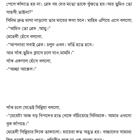
পেলে কাঁদতে হয় না। ব্রেভ বয় দের মতো তাকে খুঁজতে হয়।আর তুমিও তো
সাহসী,তাইনা?”
সিনিম দ্রুত মাথা নাড়লো তার মায়ের কথা শুনে। মাহিম এগিয়ে এসে বললো,
-“আমিও তো ব্রেভ ,আম্মু।”
মেহেদী হেঁসে বললো,
-“আপনারা সবাই ব্রেভ। চলুন এখন। ভর্তি হতে হবে।
আর সাঁঝ,তুমিও ক্লাসে চলে যাও,মামনি।”
সাঁঝ একগাল হেঁসে বললো,
-“আচ্ছা আঙ্কেল।”
সাঁঝ চলে যেতেই সিন্থিয়া বললো,
-“মেয়েটা আজ বড় বিপদের হাত থেকে বাঁচিয়েছে সিনিমকে। আমার এখনো
বুক কাঁপছে।”
মেহেদী সিন্থিয়ার দিকে তাকালো। মায়েরা কত অদ্ভুত হয়। বাচ্চাদের সামান্য