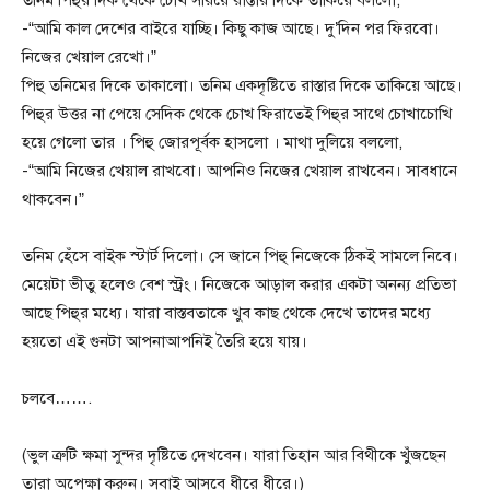
তনিম পিহুর দিক থেকে চোখ সরিয়ে রাস্তার দিকে তাকিয়ে বললো,
-“আমি কাল দেশের বাইরে যাচ্ছি। কিছু কাজ আছে। দু’দিন পর ফিরবো।
নিজের খেয়াল রেখো।”
পিহু তনিমের দিকে তাকালো। তনিম একদৃষ্টিতে রাস্তার দিকে তাকিয়ে আছে।
পিহুর উত্তর না পেয়ে সেদিক থেকে চোখ ফিরাতেই পিহুর সাথে চোখাচোখি
হয়ে গেলো তার । পিহু জোরপূর্বক হাসলো । মাথা দুলিয়ে বললো,
-“আমি নিজের খেয়াল রাখবো। আপনিও নিজের খেয়াল রাখবেন। সাবধানে
থাকবেন।”
তনিম হেঁসে বাইক স্টার্ট দিলো। সে জানে পিহু নিজেকে ঠিকই সামলে নিবে।
মেয়েটা ভীতু হলেও বেশ স্ট্রং। নিজেকে আড়াল করার একটা অনন্য প্রতিভা
আছে পিহুর মধ্যে। যারা বাস্তবতাকে খুব কাছ থেকে দেখে তাদের মধ্যে
হয়তো‌ এই গুনটা আপনাআপনিই তৈরি হয়ে যায়।
চলবে…….
(ভুল ত্রুটি ক্ষমা সুন্দর দৃষ্টিতে দেখবেন। যারা তিহান আর বিথীকে খুঁজছেন
তারা অপেক্ষা করুন। সবাই আসবে ধীরে ধীরে।)