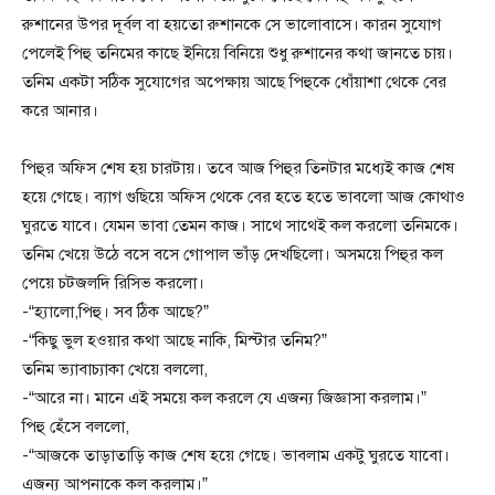
রুশানের উপর দূর্বল বা হয়তো রুশানকে সে ভালোবাসে। কারন সুযোগ
পেলেই পিহু তনিমের কাছে ইনিয়ে বিনিয়ে শুধু রুশানের কথা জানতে চায়।
তনিম একটা সঠিক সুযোগের অপেক্ষায় আছে পিহুকে ধোঁয়াশা থেকে বের
করে আনার।
পিহুর অফিস শেষ হয় চারটায়। তবে আজ পিহুর তিনটার মধ্যেই কাজ শেষ
হয়ে গেছে। ব্যাগ গুছিয়ে অফিস থেকে বের হতে হতে ভাবলো আজ কোথাও
ঘুরতে যাবে। যেমন ভাবা তেমন কাজ। সাথে সাথেই কল করলো তনিমকে।
তনিম খেয়ে উঠে বসে বসে গোপাল ভাঁড় দেখছিলো। অসময়ে পিহুর কল
পেয়ে চটজলদি রিসিভ করলো।
-“হ্যালো,পিহু। সব ঠিক আছে?”
-“কিছু ভুল হওয়ার কথা আছে নাকি, মিস্টার তনিম?”
তনিম ভ্যাবাচ্যাকা খেয়ে বললো,
-“আরে না। মানে এই সময়ে কল করলে যে এজন্য জিজ্ঞাসা করলাম।”
পিহু হেঁসে বললো,
-“আজকে তাড়াতাড়ি কাজ শেষ হয়ে গেছে। ভাবলাম একটু ঘুরতে যাবো।
এজন্য আপনাকে কল করলাম।”