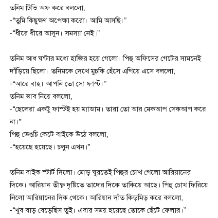
তনিম টিভি অফ করে বললো,
-“তুমি কিছুক্ষণ অপেক্ষা করো। আমি আসছি।”
-“ধীরে ধীরে আসুন। সমস্যা নেই।”
তনিম আধ ঘন্টার মধ্যে হাজির হয়ে গেলো। পিহু অফিসের গেটের সামনেই
দাঁড়িয়ে ছিলো। তনিমকে দেখে মুচকি হেঁসে এগিয়ে এসে বললো,
-“আরে বাহ। আপনি তো সো ফাস্ট।”
তনিম ভাব নিয়ে বললো,
-“ছেলেরা একটু ফাস্টই হয় ম্যাডাম। তারা তো আর মেকআপ সেকআপ করে
না।”
পিহু ভেঙচি কেটে বাইকে উঠে বললো,
-“হয়েছে হয়েছে। চলুন এখন।”
তনিম বাইক স্টার্ট দিলো। মোড় ঘুরতেই পিহুর চোখ গেলো আরিয়ানের
দিকে। আরিয়ান তীক্ষ্ণ দৃষ্টিতে তাদের দিকে তাকিয়ে আছে। পিহু চোখ ফিরিয়ে
নিলো আরিয়ানের দিক থেকে। আরিয়ান দাঁত কিড়মিড় করে বললো,
-“খুব বাড় বেড়েছিস তুই। এবার সময় হয়েছে তোকে ছেঁটে ফেলার।”