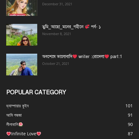
December 31, 2021
তুমি_আছো_মনের_গহীনে
পর্ব- ১
November 8, 2021
অবশেষে ভালোবাসি
writer :রোদেলা
part:1
October 21, 2021
POPULAR CATEGORY
ভ্যাম্পায়ার কুইন
101
আমি পদ্মজা
91
লীলাবালি
90
Infinite Love
87