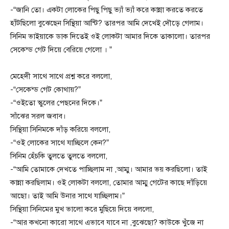
-“জানি তো। একটা লোকের পিছু পিছু ভ্যাঁ ভ্যাঁ করে কান্না করতে করতে
হাঁটছিলো বুঝেছেন সিন্থিয়া আন্টি? তারপর আমি দেখেই দৌড়ে গেলাম।
সিনিম ভাইয়াকে ডাক দিতেই ওই লোকটা আমার দিকে তাকালো। তারপর
সেকেন্ড গেট দিয়ে বেরিয়ে গেলো । ”
মেহেদী সাথে সাথে প্রশ্ন করে বললো,
-“সেকেন্ড গেট কোথায়?”
-“ওইতো স্কুলের পেছনের দিকে।”
সাঁঝের সরল জবাব।
সিন্থিয়া সিনিমকে দাঁড় করিয়ে বললো,
-“ওই লোকের সাথে যাচ্ছিলে কেন?”
সিনিম হেঁচকি তুলতে তুলতে বললো,
-“আমি তোমাকে দেখতে পাচ্ছিলাম না ,আম্মু। আমার ভয় করছিলো। তাই
কান্না করছিলাম। ওই লোকটা বললো, তোমার আম্মু গেটের কাছে দাঁড়িয়ে
আছো। তাই আমি উনার সাথে যাচ্ছিলাম।”
সিন্থিয়া সিনিমের মুখ ভালো করে মুছিয়ে দিয়ে বললো,
-“আর কখনো কারো সাথে এভাবে যাবে না ,বুঝেছো? কাউকে খুঁজে না