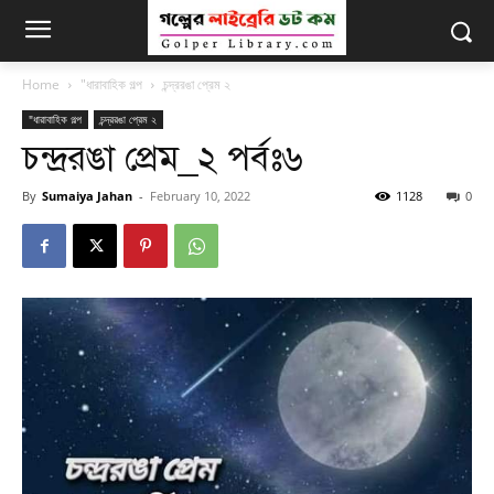
Home
"ধারাবাহিক গল্প
চন্দ্ররঙা প্রেম ২
"ধারাবাহিক গল্প
চন্দ্ররঙা প্রেম ২
চন্দ্ররঙা প্রেম_২ পর্বঃ৬
By
Sumaiya Jahan
-
February 10, 2022
1128
0