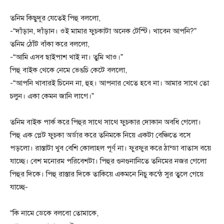
তনিম কিছুদূর যেতেই পিহু বললো,
-“দাঁড়ান, দাঁড়ান। ওই মামার ফুচকাটা অনেক টেস্টি। খাবেন আপনি?”
তনিম ঠোঁট বাঁকা করে বললো,
-“আমি এসব ছাইপাশ খাই না। তুমি খাও।”
পিহু বাইক থেকে নেমে ভেঙচি কেটে বললো,
-“আপনি খাবারই চিনেন না, হুহ। আপনার খেতে হবে না। আমার সাথে তো
চলুন। একা কেমন জানি লাগে।”
তনিম বাইক পার্ক করে পিহুর সাথে সাথে ফুচকার দোকান অবধি গেলো।
পিহু এক প্লেট ফুচকা অর্ডার করে তনিমকে নিয়ে একটা বেঞ্চিতে বসে
পড়লো। রাস্তাটা খুব বেশি কোলাহল পূর্ণ না। ফুরফুর করে ঠান্ডা বাতাস বয়ে
যাচ্ছে। বেশ মনোরম পরিবেশটা। পিহুর গুনগুনানিতে তনিমের নজর গেলো
পিহুর দিকে। পিহু রাস্তার দিকে তাকিয়ে একমনে নিচু কন্ঠে সুর তুলে গেয়ে
যাচ্ছে-
“কি নামে ডেকে বলবো তোমাকে,